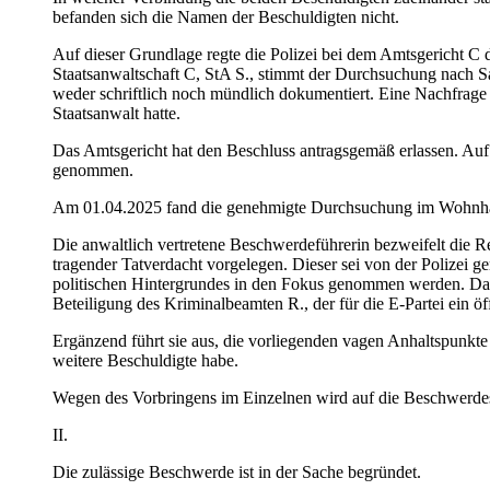
befanden sich die Namen der Beschuldigten nicht.
Auf dieser Grundlage regte die Polizei bei dem Amtsgericht C 
Staatsanwaltschaft C, StA S., stimmt der Durchsuchung nach Sa
weder schriftlich noch mündlich dokumentiert. Eine Nachfrage d
Staatsanwalt hatte.
Das Amtsgericht hat den Beschluss antragsgemäß erlassen. Auf
genommen.
Am 01.04.2025 fand die genehmigte Durchsuchung im Wohnhaus 
Die anwaltlich vertretene Beschwerdeführerin bezweifelt die R
tragender Tatverdacht vorgelegen. Dieser sei von der Polizei 
politischen Hintergrundes in den Fokus genommen werden. Das
Beteiligung des Kriminalbeamten R., der für die E-Partei ein ö
Ergänzend führt sie aus, die vorliegenden vagen Anhaltspunkte r
weitere Beschuldigte habe.
Wegen des Vorbringens im Einzelnen wird auf die Beschwerd
II.
Die zulässige Beschwerde ist in der Sache begründet.