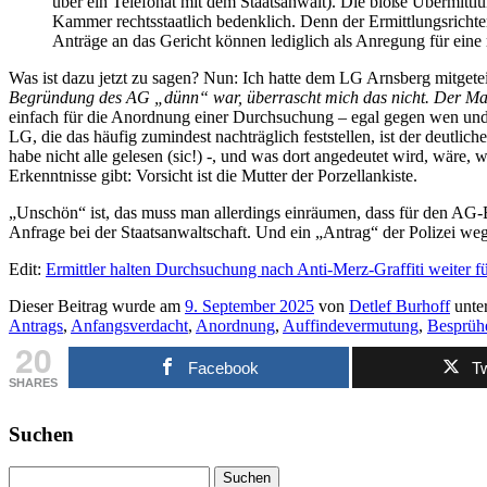
über ein Telefonat mit dem Staatsanwalt). Die bloße Übermittlun
Kammer rechtsstaatlich bedenklich. Denn der Ermittlungsrichter
Anträge an das Gericht können lediglich als Anregung für ein
Was ist dazu jetzt zu sagen? Nun: Ich hatte dem LG Arnsberg mitgete
Begründung des AG „dünn“ war, überrascht mich das nicht. Der Mak
einfach für die Anordnung einer Durchsuchung – egal gegen wen und 
LG, die das häufig zumindest nachträglich feststellen, ist der deutlic
habe nicht alle gelesen (sic!) -, und was dort angedeutet wird, wäre
Erkenntnisse gibt: Vorsicht ist die Mutter der Porzellankiste.
„Unschön“ ist, das muss man allerdings einräumen, dass für den AG-Bes
Anfrage bei der Staatsanwaltschaft. Und ein „Antrag“ der Polizei we
Edit:
Ermittler halten Durchsuchung nach Anti-Merz-Graffiti weiter fü
Dieser Beitrag wurde am
9. September 2025
von
Detlef Burhoff
unte
Antrags
,
Anfangsverdacht
,
Anordnung
,
Auffindevermutung
,
Besprüh
20
Facebook
Tw
SHARES
Suchen
Suchen