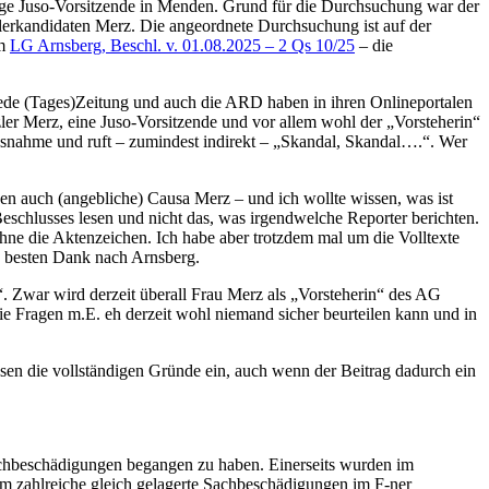
ge Juso-Vorsitzende in Menden. Grund für die Durchsuchung war der
rkandidaten Merz. Die angeordnete Durchsuchung ist auf der
em
LG Arnsberg, Beschl. v. 01.08.2025 – 2 Qs 10/25
– die
 jede (Tages)Zeitung und auch die ARD haben in ihren Onlineportalen
zler Merz, eine Juso-Vorsitzende und vor allem wohl der „Vorsteherin“
ussnahme und ruft – zumindest indirekt – „Skandal, Skandal….“. Wer
gen auch (angebliche) Causa Merz – und ich wollte wissen, was ist
eschlusses lesen und nicht das, was irgendwelche Reporter berichten.
 ohne die Aktenzeichen. Ich habe aber trotzdem mal um die Volltexte
s besten Dank nach Arnsberg.
“. Zwar wird derzeit überall Frau Merz als „Vorsteherin“ des AG
 die Fragen m.E. eh derzeit wohl niemand sicher beurteilen kann und in
sen die vollständigen Gründe ein, auch wenn der Beitrag dadurch ein
Sachbeschädigungen begangen zu haben. Einerseits wurden im
um zahlreiche gleich gelagerte Sachbeschädigungen im F-ner