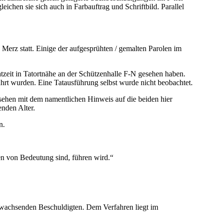
eichen sie sich auch in Farbauftrag und Schriftbild. Parallel
erz statt. Einige der aufgesprühten / gemalten Parolen im
tzeit in Tatortnähe an der Schützenhalle F-N gesehen haben.
ührt wurden. Eine Tatausführung selbst wurde nicht beobachtet.
rsehen mit dem namentlichen Hinweis auf die beiden hier
enden Alter.
n.
en von Bedeutung sind, führen wird.“
anwachsenden Beschuldigten. Dem Verfahren liegt im