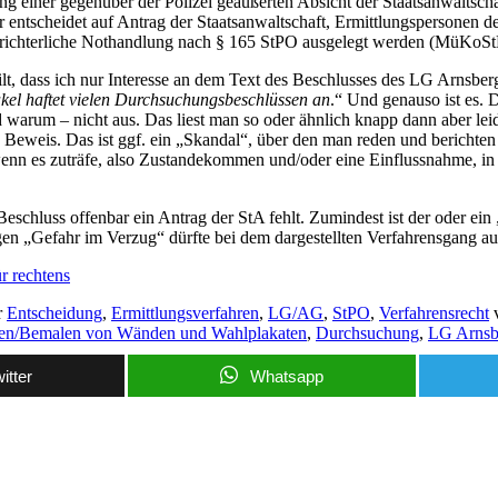
g einer gegenüber der Polizei geäußerten Absicht der Staatsanwaltschaf
 entscheidet auf Antrag der Staatsanwaltschaft, Ermittlungspersonen de
e richterliche Nothandlung nach § 165 StPO ausgelegt werden (MüKoSt
ilt, dass ich nur Interesse an dem Text des Beschlusses des LG Arnsb
el haftet vielen Durchsuchungsbeschlüssen an
.“ Und genauso ist es. 
warum – nicht aus. Das liest man so oder ähnlich knapp dann aber leid
he Beweis. Das ist ggf. ein „Skandal“, über den man reden und berichten
, wenn es zuträfe, also Zustandekommen und/oder eine Einflussnahme, in 
chluss offenbar ein Antrag der StA fehlt. Zumindest ist der oder ein „
gen „Gefahr im Verzug“ dürfte bei dem dargestellten Verfahrensgang a
r rechtens
r
Entscheidung
,
Ermittlungsverfahren
,
LG/AG
,
StPO
,
Verfahrensrecht
v
en/Bemalen von Wänden und Wahlplakaten
,
Durchsuchung
,
LG Arnsb
itter
Whatsapp