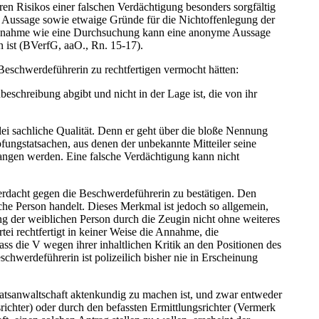
n Risikos einer falschen Verdächtigung besonders sorgfältig
 Aussage sowie etwaige Gründe für die Nichtoffenlegung der
smaßnahme wie eine Durchsuchung kann eine anonyme Aussage
n ist (BVerfG, aaO., Rn. 15-17).
eschwerdeführerin zu rechtfertigen vermocht hätten:
beschreibung abgibt und nicht in der Lage ist, die von ihr
i sachliche Qualität. Denn er geht über die bloße Nennung
fungstatsachen, aus denen der unbekannte Mitteiler seine
angen werden. Eine falsche Verdächtigung kann nicht
erdacht gegen die Beschwerdeführerin zu bestätigen. Den
he Person handelt. Dieses Merkmal ist jedoch so allgemein,
ng der weiblichen Person durch die Zeugin nicht ohne weiteres
tei rechtfertigt in keiner Weise die Annahme, die
ss die V wegen ihrer inhaltlichen Kritik an den Positionen des
hwerdeführerin ist polizeilich bisher nie in Erscheinung
aatsanwaltschaft aktenkundig zu machen ist, und zwar entweder
richter) oder durch den befassten Ermittlungsrichter (Vermerk