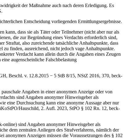
htswidrigkeit der Maßnahme auch nach deren Erledigung. Es
G.
ichterlichen Entscheidung vorliegenden Ermittlungsergebnisse.
 kann, dass sie als Täter oder Teilnehmer (nicht aber nur als
enen, die zur Begründung eines Verdachts erforderlich sind,
r Straftat, also zureichende tatsächliche Anhaltspunkte, dass
el zu finden, ausreichend, nicht jedoch vage Anhaltspunkte.
nkreter Verdacht kann allein durch die Angaben eines Zeugen
m eine augenscheinliche Falschbelastung
BGH, Beschl. v. 12.8.2015 − 5 StB 8/15, NStZ 2016, 370, beck-
ch pauschale Angaben in einer anonymen Anzeige oder von
verdachts sind Angaben anonymer Hinweisgeber als
e wie eine Durchsuchung kann eine anonyme Aussage aber nur
(MüKoStPO/Hauschild, 2. Aufl. 2023, StPO § 102 Rn. 12, beck-
k-online) sind Angaben anonymer Hinweisgeber als
äche dem zentralen Anliegen des Strafverfahrens, nämlich der
s. Bei anonymen Anzeigen müssen die Voraussetzungen des § 102