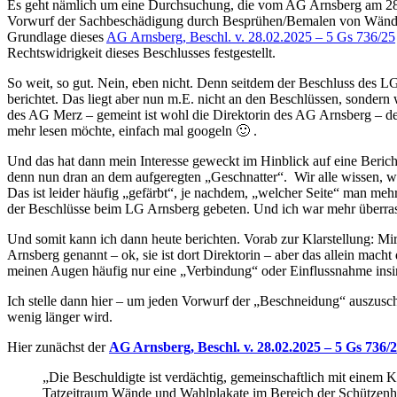
Es geht nämlich um eine Durchsuchung, die vom AG Arnsberg am 28.
Vorwurf der Sachbeschädigung durch Besprühen/Bemalen von Wänden 
Grundlage dieses
AG Arnsberg, Beschl. v. 28.02.2025 – 5 Gs 736/25
Rechtswidrigkeit dieses Beschlusses festgestellt.
So weit, so gut. Nein, eben nicht. Denn seitdem der Beschluss des L
berichtet. Das liegt aber nun m.E. nicht an den Beschlüssen, sondern
des AG Merz – gemeint ist wohl die Direktorin des AG Arnsberg – der
mehr lesen möchte, einfach mal googeln 🙂 .
Und das hat dann mein Interesse geweckt im Hinblick auf eine Berich
denn nun dran an dem aufgeregten „Geschnatter“. Wir alle wissen, wi
Das ist leider häufig „gefärbt“, je nachdem, „welcher Seite“ man mehr
der Beschlüsse beim LG Arnsberg gebeten. Und ich war mehr überrasc
Und somit kann ich dann heute berichten. Vorab zur Klarstellung: Mi
Arnsberg genannt – ok, sie ist dort Direktorin – aber das allein macht
meinen Augen häufig nur eine „Verbindung“ oder Einflussnahme insin
Ich stelle dann hier – um jeden Vorwurf der „Beschneidung“ auszusc
wenig länger wird.
Hier zunächst der
AG Arnsberg, Beschl. v. 28.02.2025 – 5 Gs 736/
„Die Beschuldigte ist verdächtig, gemeinschaftlich mit einem
Tatzeitraum Wände und Wahlplakate im Bereich der Schützenhall