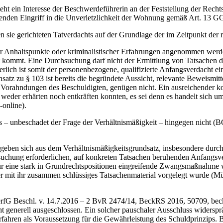
teht ein Interesse der Beschwerdeführerin an der Feststellung der Rec
enden Eingriff in die Unverletzlichkeit der Wohnung gemäß Art. 13 G
sie gerichteten Tatverdachts auf der Grundlage der im Zeitpunkt der r
her Anhaltspunkte oder kriminalistischer Erfahrungen angenommen werden
ht kommt. Eine Durchsuchung darf nicht der Ermittlung von Tatsachen di
lich ist somit der personenbezogene, qualifizierte Anfangsverdacht eine
satz zu § 103 ist bereits die begründete Aussicht, relevante Beweismitt
Vorahndungen des Beschuldigten, genügen nicht. Ein ausreichender ko
eder erhärten noch entkräften konnten, es sei denn es handelt sich u
online).
s – unbeschadet der Frage der Verhältnismäßigkeit – hingegen nicht (
geben sich aus dem Verhältnismäßigkeitsgrundsatz, insbesondere dur
suchung erforderlichen, auf konkreten Tatsachen beruhenden Anfangs
e für eine stark in Grundrechtspositionen eingreifende Zwangsmaßnahm
oder mit ihr zusammen schlüssiges Tatsachenmaterial vorgelegt wurde 
rfG Beschl. v. 14.7.2016 – 2 BvR 2474/14, BeckRS 2016, 50709, bec
t generell ausgeschlossen. Ein solcher pauschaler Ausschluss widerspr
Verfahren als Voraussetzung für die Gewährleistung des Schuldprinzip