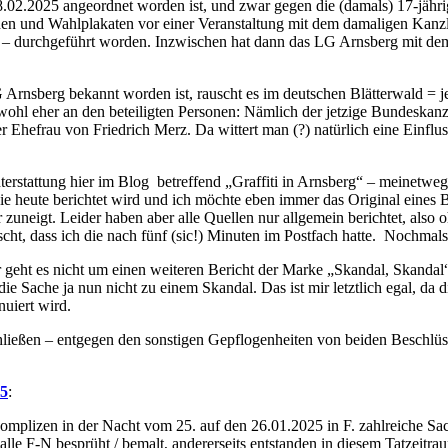
02.2025 angeordnet worden ist, und zwar gegen die (damals) 17-jähri
und Wahlplakaten vor einer Veranstaltung mit dem damaligen Kanzle
– durchgeführt worden. Inzwischen hat dann das LG Arnsberg mit d
G Arnsberg bekannt worden ist, rauscht es im deutschen Blätterwald =
 wohl eher an den beteiligten Personen: Nämlich der jetzige Bundeskan
 Ehefrau von Friedrich Merz. Da wittert man (?) natürlich eine Einfl
terstattung hier im Blog betreffend „Graffiti in Arnsberg“ – meinetwe
e heute berichtet wird und ich möchte eben immer das Original eines B
 zuneigt. Leider haben aber alle Quellen nur allgemein berichtet, also
ht, dass ich die nach fünf (sic!) Minuten im Postfach hatte. Nochmal
r geht es nicht um einen weiteren Bericht der Marke „Skandal, Skandal
 die Sache ja nun nicht zu einem Skandal. Das ist mir letztlich egal, da
uiert wird.
hließen – entgegen den sonstigen Gepflogenheiten von beiden Beschlüs
25
:
 Komplizen in der Nacht vom 25. auf den 26.01.2025 in F. zahlreiche 
e F-N besprüht / bemalt, andererseits entstanden in diesem Tatzeitra