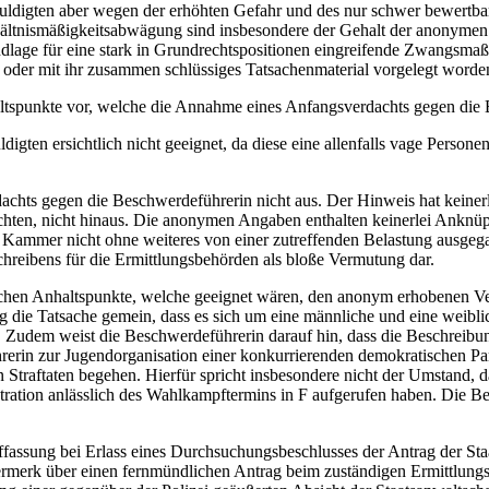
uldigten aber wegen der erhöhten Gefahr und des nur schwer bewertbare
rhältnismäßigkeitsabwägung sind insbesondere der Gehalt der anonymen
rundlage für eine stark in Grundrechtspositionen eingreifende Zwang
st oder mit ihr zusammen schlüssiges Tatsachenmaterial vorgelegt worde
ltspunkte vor, welche die Annahme eines Anfangsverdachts gegen die B
igten ersichtlich nicht geeignet, da diese eine allenfalls vage Personen
hts gegen die Beschwerdeführerin nicht aus. Der Hinweis hat keinerle
ichten, nicht hinaus. Die anonymen Angaben enthalten keinerlei Anknüp
 Kammer nicht ohne weiteres von einer zutreffenden Belastung ausgeg
Schreibens für die Ermittlungsbehörden als bloße Vermutung dar.
hlichen Anhaltspunkte, welche geeignet wären, den anonym erhobenen V
die Tatsache gemein, dass es sich um eine männliche und eine weiblic
. Zudem weist die Beschwerdeführerin darauf hin, dass die Beschreibu
hrerin zur Jugendorganisation einer konkurrierenden demokratischen Par
Straftaten begehen. Hierfür spricht insbesondere nicht der Umstand, da
ration anlässlich des Wahlkampftermins in F aufgerufen haben. Die Besc
ffassung bei Erlass eines Durchsuchungsbeschlusses der Antrag der St
 Vermerk über einen fernmündlichen Antrag beim zuständigen Ermittlungs