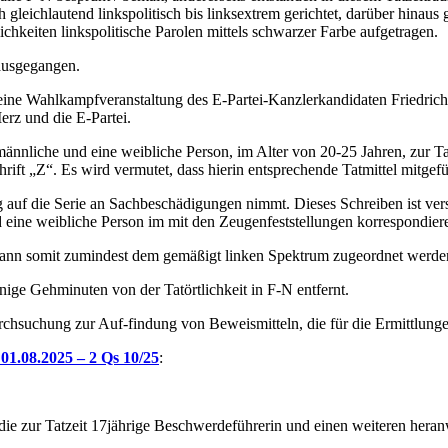
leichlautend linkspolitisch bis linksextrem gerichtet, darüber hinaus gl
chkeiten linkspolitische Parolen mittels schwarzer Farbe aufgetragen.
ausgegangen.
ine Wahlkampfveranstaltung des E-Partei-Kanzlerkandidaten Friedrich M
rz und die E-Partei.
männliche und eine weibliche Person, im Alter von 20-25 Jahren, zur Ta
rift „Z“. Es wird vermutet, dass hierin entsprechende Tatmittel mitgef
g auf die Serie an Sachbeschädigungen nimmt. Dieses Schreiben ist ve
d eine weibliche Person im mit den Zeugenfeststellungen korrespondier
d kann somit zumindest dem gemäßigt linken Spektrum zugeordnet werde
nige Gehminuten von der Tatörtlichkeit in F-N entfernt.
rchsuchung zur Auf-findung von Beweismitteln, die für die Ermittlung
 01.08.2025 – 2 Qs 10/25
:
 die zur Tatzeit 17jährige Beschwerdeführerin und einen weiteren her