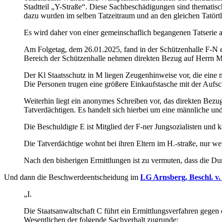
Stadtteil „Y-Straße“. Diese Sachbeschädigungen sind thematisch g
dazu wurden im selben Tatzeitraum und an den gleichen Tatörtli
Es wird daher von einer gemeinschaflich begangenen Tatserie 
Am Folgetag, dem 26.01.2025, fand in der Schützenhalle F-N e
Bereich der Schützenhalle nehmen direkten Bezug auf Herrn Me
Der Kl Staatsschutz in M liegen Zeugenhinweise vor, die eine 
Die Personen trugen eine größere Einkaufstasche mit der Aufsch
Weiterhin liegt ein anonymes Schreiben vor, das direkten Bezu
Tatverdächtigen. Es handelt sich hierbei um eine männliche un
Die Beschuldigte E ist Mitglied der F-ner Jungsozialisten un
Die Tatverdächtige wohnt bei ihren Eltern im H.-straße, nur we
Nach den bisherigen Ermittlungen ist zu vermuten, dass die Du
Und dann die Beschwerdeentscheidung im
LG Arnsberg, Beschl. v.
„I.
Die Staatsanwaltschaft C führt ein Ermittlungsverfahren gegen
Wesentlichen der folgende Sachverhalt zugrunde: