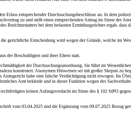
den Erlass entsprechender Durchsuchungsbeschlüsse an. In dem polizei
chvortrag zu und stellt einen entsprechenden Antrag im Sinne der Anre
es Berichterstatters bei dem befassten Ermittlungsrichter ergab, dass 
 die gerichtliche Entscheidung wird wegen der Gründe, welche im Wes
der Beschuldigten und ihrer Eltern statt.
echtmäßigkeit der Durchsuchungsanordnung. Sie führt im Wesentlichen 
geradezu konstruiert. Anonymen Hinweisen sei mit großer Skepsis zu beg
 Amtsgericht habe eine falsche Verdächtigung nicht erwogen. Im Übrig
ffentliches Amt bekleide und in dieser Funktion wegen des Sachverhalts 
echtfertigten keinen Anfangsverdacht im Sinne des § 102 StPO gegen sie
eschrift vom 03.04.2025 und die Ergänzung vom 09.07.2025 Bezug g