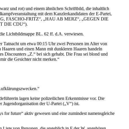
warz und rot) und einem ähnlichen Schriftbild, die inhaltlich
lkampfveranstaltung mit dem Kanzlerkandidaten der E-Partei,
“, „GEH WEG, FASCHO-FRITZ“, „HAU AB MERZ“, „GEGEN DIE
 DIE CDU“).
die Lichtbildmappe BL. 62 ff. d.A. verwiesen.
der Tatnacht um etwa 00:15 Uhr zwei Personen im Alter von
len Haaren und einen Mann mit dunkleren Haaren handeln
 Discounters „Z.“ bei sich gehabt. Die Frau sei blond und
mir die Gesichter nicht merken.“
t Aufklärungszwecken.“
eführerin lagen keine polizeilichen Erkenntnisse vor. Die
 Jugendorganisation der U-Partei („V“) ist.
ays for future“ aktiv gewesen und eine zumindest namensgleiche
en Liste von Personen, die angeblich in F der W. angehören,