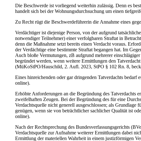
Die Beschwerde ist vorliegend weiterhin zulässig. Denn es bes
handelt sich bei der Wohnungsdurchsuchung um einen tiefgreif
Zu Recht rügt die Beschwerdeführerin die Annahme eines gegen 
Verdächtiger ist diejenige Person, von der aufgrund tatsächlic
notwendiger Teilnehmer) einer verfolgbaren Straftat in Betrac
denn die Maßnahme setzt bereits einen Verdacht voraus. Erforder
der Verdächtige eine bestimmte Straftat begangen hat. Im Gegen
Auch bloße Vermutungen, zB aufgrund mehrerer einschlägiger 
begründet werden, wenn weitere Ermittlungen den Tatverdacht w
(MüKoStPO/Hauschild, 2. Aufl. 2023, StPO § 102 Rn. 8, beck-
Eines hinreichenden oder gar dringenden Tatverdachts bedarf e
online).
Erhöhte Anforderungen an die Begründung des Tatverdachts er
zweifelhaften Zeugen. Bei der Begründung des für eine Durch
Verdachtsquelle nicht generell ausgeschlossen; als Grundlag
genügen, wenn sie von beträchtlicher sachlicher Qualität ist 
online).
Nach der Rechtsprechung des Bundesverfassungsgerichts (BVe
Verdachtsquelle zur Aufnahme weiterer Ermittlungen dabei nich
Ermittlung der materiellen Wahrheit in einem justizförmigen 