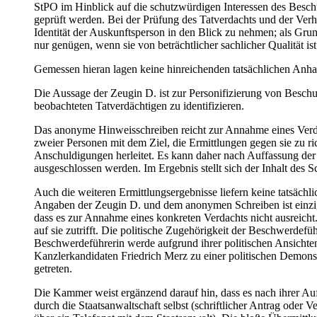
StPO im Hinblick auf die schutzwürdigen Interessen des Besch
geprüft werden. Bei der Prüfung des Tatverdachts und der Ve
Identität der Auskunftsperson in den Blick zu nehmen; als G
nur genügen, wenn sie von beträchtlicher sachlicher Qualität i
Gemessen hieran lagen keine hinreichenden tatsächlichen Anha
Die Aussage der Zeugin D. ist zur Personifizierung von Beschuld
beobachteten Tatverdächtigen zu identifizieren.
Das anonyme Hinweisschreiben reicht zur Annahme eines Verdac
zweier Personen mit dem Ziel, die Ermittlungen gegen sie zu r
Anschuldigungen herleitet. Es kann daher nach Auffassung der
ausgeschlossen werden. Im Ergebnis stellt sich der Inhalt des 
Auch die weiteren Ermittlungsergebnisse liefern keine tatsäc
Angaben der Zeugin D. und dem anonymen Schreiben ist einzig 
dass es zur Annahme eines konkreten Verdachts nicht ausreicht
auf sie zutrifft. Die politische Zugehörigkeit der Beschwerdefü
Beschwerdeführerin werde aufgrund ihrer politischen Ansichten 
Kanzlerkandidaten Friedrich Merz zu einer politischen Demonst
getreten.
Die Kammer weist ergänzend darauf hin, dass es nach ihrer Au
durch die Staatsanwaltschaft selbst (schriftlicher Antrag oder