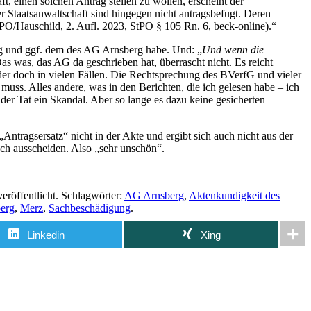
t, einen solchen Antrag stellen zu wollen, erscheint der
r Staatsanwaltschaft sind hingegen nicht antragsbefugt. Deren
PO/Hauschild, 2. Aufl. 2023, StPO § 105 Rn. 6, beck-online).“
erg und ggf. dem des AG Arnsberg habe. Und: „
Und wenn die
Das was, das AG da geschrieben hat, überrascht nicht. Es reicht
er doch in vielen Fällen. Die Rechtsprechung des BVerfG und vieler
 muss. Alles andere, was in den Berichten, die ich gelesen habe – ich
der Tat ein Skandal. Aber so lange es dazu keine gesicherten
Antragsersatz“ nicht in der Akte und ergibt sich auch nicht aus der
uch ausscheiden. Also „sehr unschön“.
eröffentlicht. Schlagwörter:
AG Arnsberg
,
Aktenkundigkeit des
erg
,
Merz
,
Sachbeschädigung
.
Linkedin
Xing