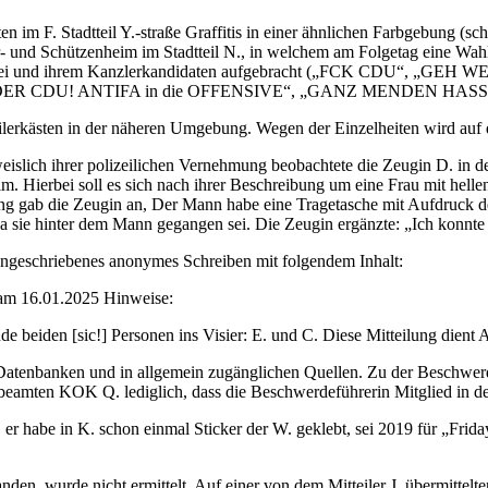
 im F. Stadtteil Y.-straße Graffitis in einer ähnlichen Farbgebung (sch
- und Schützenheim im Stadtteil N., in welchem am Folgetag eine Wah
ur E-Partei und ihrem Kanzlerkandidaten aufgebracht („FCK CDU
ER CDU! ANTIFA in die OFFENSIVE“, „GANZ MENDEN HASST
ilerkästen in der näheren Umgebung. Wegen der Einzelheiten wird auf 
weislich ihrer polizeilichen Vernehmung beobachtete die Zeugin D. in 
m. Hierbei soll es sich nach ihrer Beschreibung um eine Frau mit hel
ng gab die Zeugin an, Der Mann habe eine Tragetasche mit Aufdruck des
da sie hinter dem Mann gegangen sei. Die Zeugin ergänzte: „Ich konnte 
engeschriebenes anonymes Schreiben mit folgendem Inhalt:
] am 16.01.2025 Hinweise:
de beiden [sic!] Personen ins Visier: E. und C. Diese Mitteilung dien
n Datenbanken und in allgemein zugänglichen Quellen. Zu der Beschwerd
beamten KOK Q. lediglich, dass die Beschwerdeführerin Mitglied in der
 er habe in K. schon einmal Sticker der W. geklebt, sei 2019 für „Frid
den, wurde nicht ermittelt. Auf einer von dem Mitteiler J. übermittelt