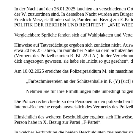
In der Nacht auf den 26.01.2025 tauchten an verschiedenen Orten
der W. zuzuordnen sind. In derselben Nacht wurden am Bürger
Friedrich Merz, stattfinden sollte, Parolen mit Bezug z
POLITIK DER REICHEN UND RECHTEN!“, „#NIE WIED
Vergleichbare Sprüche fanden sich auf Wahlplakaten und Verte
Hinweise auf Tatverdächtige ergaben sich zunächst nicht. Aus
etwa 20 bis 25 Jahren, im räumlicher Nähe zu dem Schützenhei
(Vermerk des Polizeibeamten R. Bl. 22 d.A.). In der Vernehmu
dick angezogen gewesen, sie habe sie „nicht so gut gesehen“, 
Am 10.02.2025 erreichte das Polizeipräsidium M. ein maschin
„Farbschmierereien an der Schützenhalle in F. (Y) [sic!
Nehmen Sie für Ihre Ermittllungen bitte unbedingt folgen
Die Polizei recherchierte zu den Personen in den polizeiliche
Internet-Recherche ergab ausweislich des Vermerks des Polizei
Hinsichtlich des weiteren Beschuldigter ergaben sich Hinweise,
Person habe in X. Bezug zur Partei „F-Partei“.
In welcher Verbindung die beiden Beschuldigten zueinander stan