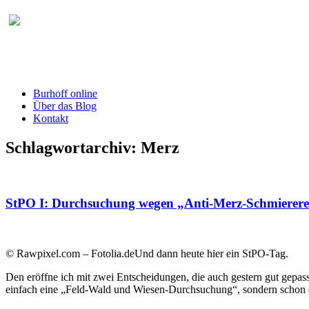
Burhoff online Blog
herausgegeben von RA Detlef Burhoff, Ri
Burhoff online
Über das Blog
Kontakt
Schlagwortarchiv:
Merz
StPO I: Durchsuchung wegen „Anti-Merz-Schmiererei“
© Rawpixel.com – Fotolia.deUnd dann heute hier ein StPO-Tag.
Den eröffne ich mit zwei Entscheidungen, die auch gestern gut gepass
einfach eine „Feld-Wald und Wiesen-Durchsuchung“, sondern schon e