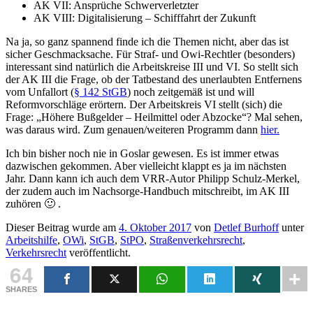
AK VII: Ansprüche Schwerverletzter
AK VIII: Digitalisierung – Schifffahrt der Zukunft
Na ja, so ganz spannend finde ich die Themen nicht, aber das ist
sicher Geschmacksache. Für Straf- und Owi-Rechtler (besonders)
interessant sind natürlich die Arbeitskreise III und VI. So stellt sich
der AK III die Frage, ob der Tatbestand des unerlaubten Entfernens
vom Unfallort (
§ 142 StGB
) noch zeitgemäß ist und will
Reformvorschläge erörtern. Der Arbeitskreis VI stellt (sich) die
Frage: „Höhere Bußgelder – Heilmittel oder Abzocke“? Mal sehen,
was daraus wird. Zum genauen/weiteren Programm dann
hier.
Ich bin bisher noch nie in Goslar gewesen. Es ist immer etwas
dazwischen gekommen. Aber vielleicht klappt es ja im nächsten
Jahr. Dann kann ich auch dem VRR-Autor Philipp Schulz-Merkel,
der zudem auch im Nachsorge-Handbuch mitschreibt, im AK III
zuhören 🙂 .
Dieser Beitrag wurde am
4. Oktober 2017
von
Detlef Burhoff
unter
Arbeitshilfe
,
OWi
,
StGB
,
StPO
,
Straßenverkehrsrecht
,
Verkehrsrecht
veröffentlicht.
64
SHARES