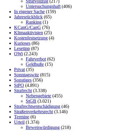
Strafvollzug
(217)
Untersuchungshaft
(406)
In eigener Sache
(159)
Jahresrückblick
(65)
Ranking
(1)
KCanG/CanG
(76)
Klimaaktivisten
(25)
Kostenfestsetzung
(4)
Kurioses
(86)
Lesetipp
(87)
OWi
(2.243)
Fahrverbot
(62)
Geldbuße
(15)
Privat
(35)
Sonntagswitz
(815)
Sonstiges
(356)
StPO
(4.891)
Strafrecht
(3.338)
Nebengebiete
(455)
StGB
(3.021)
Strafrechtsentschädigung
(46)
Straßenverkehrsrecht
(3.146)
Termine
(6)
Urteil
(1.374)
Beweiswürdigung
(218)