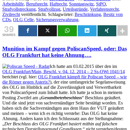
Arbeitshilfe
,
Berufsrecht
,
Haftrecht
,
Sonntagswitz
,
StPO
,
Strafvollstreckung
,
Strafvollzug
,
Urteilsgründe
,
Verfahrensrecht
,
Zivilrecht
veröffentlicht. Schlagwörter:
Beschränkung
,
Besitz von
CDs
,
OLG Celle
,
Sicherungsverwahrung
.
39
SHARES
Munition im Kampf gegen PoliscanSpeed, oder: Das
OLG Frankfurt hat keine Ahnung….
Ich hatte am 03.02.2015 über den im
OLG Frankfurt/Main, Beschl. v. 04. 12. 2014 – 2 Ss-OWi 1041/14
berichtet (vgl. hier:
OLG Frankfurt kämpft für Poliscan Speed – wie
die Römer gegen Asterix?
), der eine umfangreiche Segelanweisung
des OLG im Hinblick auf die Zuverlässigkeit und Verwertbarkeit
von PoliscanSpeed zum Inhalt hatte. Ich hatte ja schon in meinem
Posting Zweifel am
„Gesundbeterbeschluss
“ Beschluss geäußert.
Und die sind jetzt von sachverständiger Seite bestätigt worden. Es
haben sich die Sachverständigen aus dem Haus der VUT geäußert
und meinen – wenn ich es richtig verstehe: Das OLG hat keine
Ahnung. Anders kann ich den Schlusssatz aus der Stellungnahme:
„
Der Beschluss des OLG Frankfurt basiert mithin auf falschen
technischen Darstellungenund Grundlagen
.“ nicht verstehen/deuten