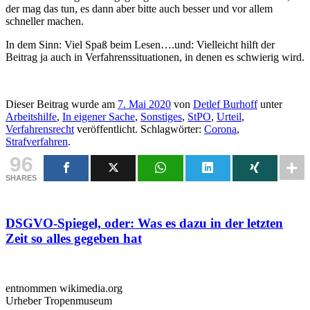
der mag das tun, es dann aber bitte auch besser und vor allem
schneller machen.
In dem Sinn: Viel Spaß beim Lesen….und: Vielleicht hilft der
Beitrag ja auch in Verfahrenssituationen, in denen es schwierig wird.
Dieser Beitrag wurde am
7. Mai 2020
von
Detlef Burhoff
unter
Arbeitshilfe
,
In eigener Sache
,
Sonstiges
,
StPO
,
Urteil
,
Verfahrensrecht
veröffentlicht. Schlagwörter:
Corona
,
Strafverfahren
.
96
SHARES
DSGVO-Spiegel, oder: Was es dazu in der letzten
Zeit so alles gegeben hat
entnommen wikimedia.org
Urheber Tropenmuseum