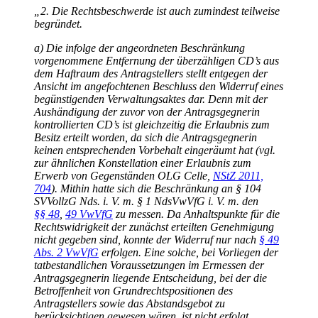
„2. Die Rechtsbeschwerde ist auch zumindest teilweise
begründet.
a) Die infolge der angeordneten Beschränkung
vorgenommene Entfernung der überzähligen CD’s aus
dem Haftraum des Antragstellers stellt entgegen der
Ansicht im angefochtenen Beschluss den Widerruf eines
begünstigenden Verwaltungsaktes dar. Denn mit der
Aushändigung der zuvor von der Antragsgegnerin
kontrollierten CD’s ist gleichzeitig die Erlaubnis zum
Besitz erteilt worden, da sich die Antragsgegnerin
keinen entsprechenden Vorbehalt eingeräumt hat (vgl.
zur ähnlichen Konstellation einer Erlaubnis zum
Erwerb von Gegenständen OLG Celle,
NStZ 2011,
704
). Mithin hatte sich die Beschränkung an § 104
SVVollzG Nds. i. V. m. § 1 NdsVwVfG i. V. m. den
§§ 48
,
49 VwVfG
zu messen. Da Anhaltspunkte für die
Rechtswidrigkeit der zunächst erteilten Genehmigung
nicht gegeben sind, konnte der Widerruf nur nach
§ 49
Abs. 2 VwVfG
erfolgen. Eine solche, bei Vorliegen der
tatbestandlichen Voraussetzungen im Ermessen der
Antragsgegnerin liegende Entscheidung, bei der die
Betroffenheit von Grundrechtspositionen des
Antragstellers sowie das Abstandsgebot zu
berücksichtigen gewesen wären, ist nicht erfolgt.