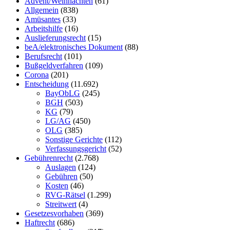
Advent/Weihnachten
(61)
Allgemein
(838)
Amüsantes
(33)
Arbeitshilfe
(16)
Auslieferungsrecht
(15)
beA/elektronisches Dokument
(88)
Berufsrecht
(101)
Bußgeldverfahren
(109)
Corona
(201)
Entscheidung
(11.692)
BayObLG
(245)
BGH
(503)
KG
(79)
LG/AG
(450)
OLG
(385)
Sonstige Gerichte
(112)
Verfassungsgericht
(52)
Gebührenrecht
(2.768)
Auslagen
(124)
Gebühren
(50)
Kosten
(46)
RVG-Rätsel
(1.299)
Streitwert
(4)
Gesetzesvorhaben
(369)
Haftrecht
(686)