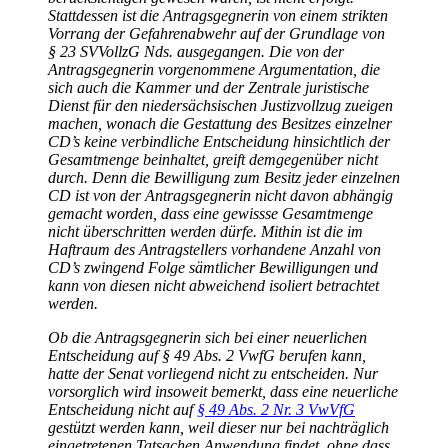
Stattdessen ist die Antragsgegnerin von einem strikten
Vorrang der Gefahrenabwehr auf der Grundlage von
§ 23 SVVollzG Nds. ausgegangen. Die von der
Antragsgegnerin vorgenommene Argumentation, die
sich auch die Kammer und der Zentrale juristische
Dienst für den niedersächsischen Justizvollzug zueigen
machen, wonach die Gestattung des Besitzes einzelner
CD’s keine verbindliche Entscheidung hinsichtlich der
Gesamtmenge beinhaltet, greift demgegenüber nicht
durch. Denn die Bewilligung zum Besitz jeder einzelnen
CD ist von der Antragsgegnerin nicht davon abhängig
gemacht worden, dass eine gewissse Gesamtmenge
nicht überschritten werden dürfe. Mithin ist die im
Haftraum des Antragstellers vorhandene Anzahl von
CD’s zwingend Folge sämtlicher Bewilligungen und
kann von diesen nicht abweichend isoliert betrachtet
werden.
Ob die Antragsgegnerin sich bei einer neuerlichen
Entscheidung auf § 49 Abs. 2 VwfG berufen kann,
hatte der Senat vorliegend nicht zu entscheiden. Nur
vorsorglich wird insoweit bemerkt, dass eine neuerliche
Entscheidung nicht auf
§ 49 Abs. 2 Nr. 3 VwVfG
gestützt werden kann, weil dieser nur bei nachträglich
eingetretenen Tatsachen Anwendung findet, ohne dass