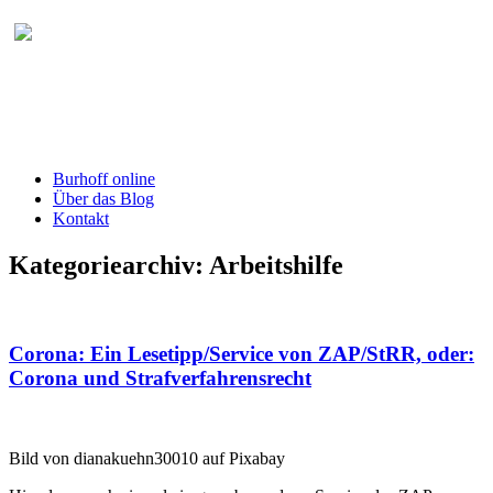
Burhoff online Blog
herausgegeben von RA Detlef Burhoff,
RiOLG a.D.
Burhoff online
Über das Blog
Kontakt
Kategoriearchiv:
Arbeitshilfe
Corona: Ein Lesetipp/Service von ZAP/StRR, oder:
Corona und Strafverfahrensrecht
Bild von dianakuehn30010 auf Pixabay