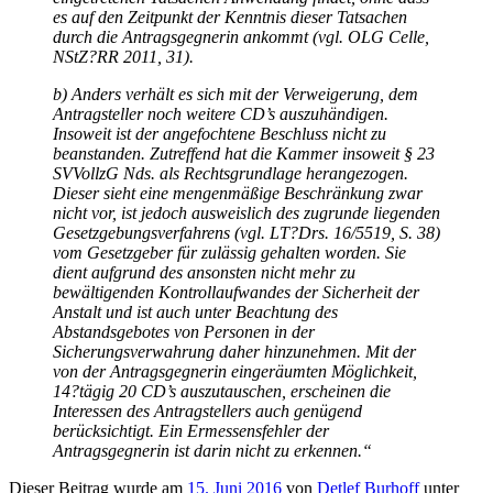
es auf den Zeitpunkt der Kenntnis dieser Tatsachen
durch die Antragsgegnerin ankommt (vgl. OLG Celle,
NStZ?RR 2011, 31).
b) Anders verhält es sich mit der Verweigerung, dem
Antragsteller noch weitere CD’s auszuhändigen.
Insoweit ist der angefochtene Beschluss nicht zu
beanstanden. Zutreffend hat die Kammer insoweit § 23
SVVollzG Nds. als Rechtsgrundlage herangezogen.
Dieser sieht eine mengenmäßige Beschränkung zwar
nicht vor, ist jedoch ausweislich des zugrunde liegenden
Gesetzgebungsverfahrens (vgl. LT?Drs. 16/5519, S. 38)
vom Gesetzgeber für zulässig gehalten worden. Sie
dient aufgrund des ansonsten nicht mehr zu
bewältigenden Kontrollaufwandes der Sicherheit der
Anstalt und ist auch unter Beachtung des
Abstandsgebotes von Personen in der
Sicherungsverwahrung daher hinzunehmen. Mit der
von der Antragsgegnerin eingeräumten Möglichkeit,
14?tägig 20 CD’s auszutauschen, erscheinen die
Interessen des Antragstellers auch genügend
berücksichtigt. Ein Ermessensfehler der
Antragsgegnerin ist darin nicht zu erkennen.“
Dieser Beitrag wurde am
15. Juni 2016
von
Detlef Burhoff
unter