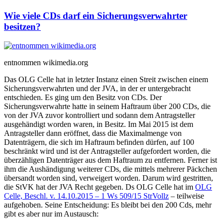
Wie viele CDs darf ein Sicherungsverwahrter
besitzen?
entnommen wikimedia.org
Das OLG Celle hat in letzter Instanz einen Streit zwischen einem
Sicherungsverwahrten und der JVA, in der er untergebracht
entschieden. Es ging um den Besitz von CDs. Der
Sicherungsverwahrte hatte in seinem Haftraum über 200 CDs, die
von der JVA zuvor kontrolliert und sodann dem Antragsteller
ausgehändigt worden waren, in Besitz. Im Mai 2015 ist dem
Antragsteller dann eröffnet, dass die Maximalmenge von
Datenträgern, die sich im Haftraum befinden dürfen, auf 100
beschränkt wird und ist der Antragsteller aufgefordert worden, die
überzähligen Datenträger aus dem Haftraum zu entfernen. Ferner ist
ihm die Aushändigung weiterer CDs, die mittels mehrerer Päckchen
übersandt worden sind, verweigert worden. Darum wird gestritten,
die StVK hat der JVA Recht gegeben. Ds OLG Celle hat im
OLG
Celle, Beschl. v. 14.10.2015 – 1 Ws 509/15 StrVollz
– teilweise
aufgehoben. Seine Entscheidung: Es bleibt bei den 200 Cds, mehr
gibt es aber nur im Austausch: