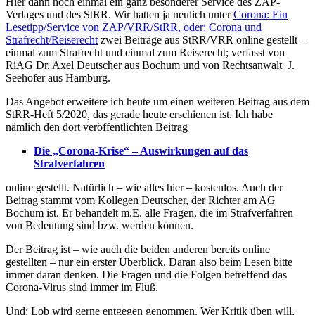
Hier dann noch einmal ein ganz besonderer Service des ZAP-
Verlages und des StRR. Wir hatten ja neulich unter
Corona: Ein
Lesetipp/Service von ZAP/VRR/StRR, oder: Corona und
Strafrecht/Reiserecht
zwei Beiträge aus StRR/VRR online gestellt –
einmal zum Strafrecht und einmal zum Reiserecht; verfasst von
RiAG Dr. Axel Deutscher aus Bochum und von Rechtsanwalt J.
Seehofer aus Hamburg.
Das Angebot erweitere ich heute um einen weiteren Beitrag aus dem
StRR-Heft 5/2020, das gerade heute erschienen ist. Ich habe
nämlich den dort veröffentlichten Beitrag
Die „Corona-Krise“ – Auswirkungen auf das
Strafverfahren
online gestellt. Natürlich – wie alles hier – kostenlos. Auch der
Beitrag stammt vom Kollegen Deutscher, der Richter am AG
Bochum ist. Er behandelt m.E. alle Fragen, die im Strafverfahren
von Bedeutung sind bzw. werden können.
Der Beitrag ist – wie auch die beiden anderen bereits online
gestellten – nur ein erster Überblick. Daran also beim Lesen bitte
immer daran denken. Die Fragen und die Folgen betreffend das
Corona-Virus sind immer im Fluß.
Und: Lob wird gerne entgegen genommen. Wer Kritik üben will,