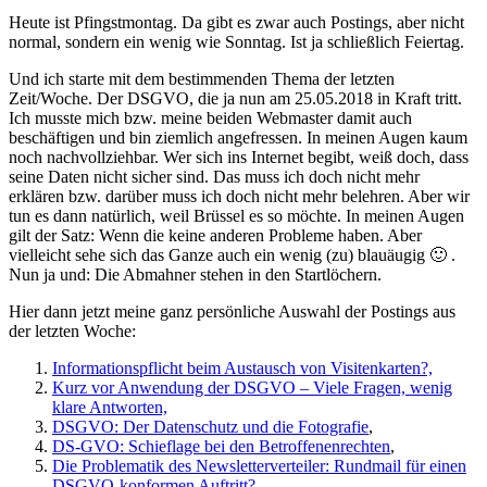
Heute ist Pfingstmontag. Da gibt es zwar auch Postings, aber nicht
normal, sondern ein wenig wie Sonntag. Ist ja schließlich Feiertag.
Und ich starte mit dem bestimmenden Thema der letzten
Zeit/Woche. Der DSGVO, die ja nun am 25.05.2018 in Kraft tritt.
Ich musste mich bzw. meine beiden Webmaster damit auch
beschäftigen und bin ziemlich angefressen. In meinen Augen kaum
noch nachvollziehbar. Wer sich ins Internet begibt, weiß doch, dass
seine Daten nicht sicher sind. Das muss ich doch nicht mehr
erklären bzw. darüber muss ich doch nicht mehr belehren. Aber wir
tun es dann natürlich, weil Brüssel es so möchte. In meinen Augen
gilt der Satz: Wenn die keine anderen Probleme haben. Aber
vielleicht sehe sich das Ganze auch ein wenig (zu) blauäugig 🙂 .
Nun ja und: Die Abmahner stehen in den Startlöchern.
Hier dann jetzt meine ganz persönliche Auswahl der Postings aus
der letzten Woche:
Informationspflicht beim Austausch von Visitenkarten?,
Kurz vor Anwendung der DSGVO – Viele Fragen, wenig
klare Antworten,
DSGVO: Der Datenschutz und die Fotografie
,
DS-GVO: Schieflage bei den Betroffenenrechten
,
Die Problematik des Newsletterverteiler: Rundmail für einen
DSGVO-konformen Auftritt?,