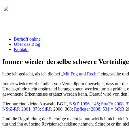
Burhoff online Blog
herausgegeben von RA Detlef Burhoff, Ri
Burhoff online
Über das Blog
Kontakt
Immer wieder derselbe schwere Verteidige
habe ich gedacht, als ich die bei „
Mit Fug und Recht
“ eingestellte u
Immer wieder wird nämlich von Verteidigern übersehen, dass nur die S
Urteilsgründe nicht ergänzend herangezogen werden, um zu prüfen, ob 
gewonnene Erkenntnisse ergänzt werden kann. Darauf wird von den 
Hier nur eine kleine Auswahl BGH,
NStZ 1996, 145
;
StraFo 2008, 3
NStZ-RR 2001, 373
;
StRR
2008, 308;
Rpfleger 2008, 531
=
StRR
20
Und die Begründung der Sachrüge macht ja nun wirklich nicht viel Arbe
tun und ihn auf seine Revisionscheckliste nehmen. Schreibt er ihn nicht