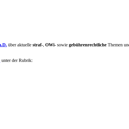
a.D.
über aktuelle
straf-
,
OWi-
sowie
gebührenrechtliche
Themen und 
u
unter der Rubrik: