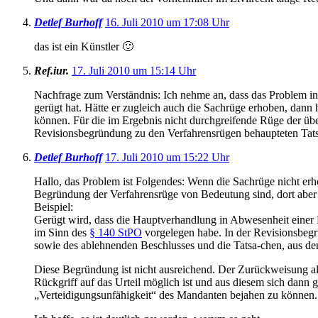
Detlef Burhoff
16. Juli 2010 um 17:08 Uhr
das ist ein Künstler 🙂
Ref.iur.
17. Juli 2010 um 15:14 Uhr
Nachfrage zum Verständnis: Ich nehme an, dass das Problem in
gerügt hat. Hätte er zugleich auch die Sachrüge erhoben, dann
können. Für die im Ergebnis nicht durchgreifende Rüge der überl
Revisionsbegründung zu den Verfahrensrügen behaupteten Tats
Detlef Burhoff
17. Juli 2010 um 15:22 Uhr
Hallo, das Problem ist Folgendes: Wenn die Sachrüge nicht erho
Begründung der Verfahrensrüge von Bedeutung sind, dort aber
Beispiel:
Gerügt wird, dass die Hauptverhandlung in Abwesenheit einer P
im Sinn des
§ 140 StPO
vorgelegen habe. In der Revisionsbegrün
sowie des ablehnenden Beschlusses und die Tatsa-chen, aus dene
Diese Begründung ist nicht ausreichend. Der Zurückweisung als
Rückgriff auf das Urteil möglich ist und aus diesem sich dann 
„Verteidigungsunfähigkeit“ des Mandanten bejahen zu können