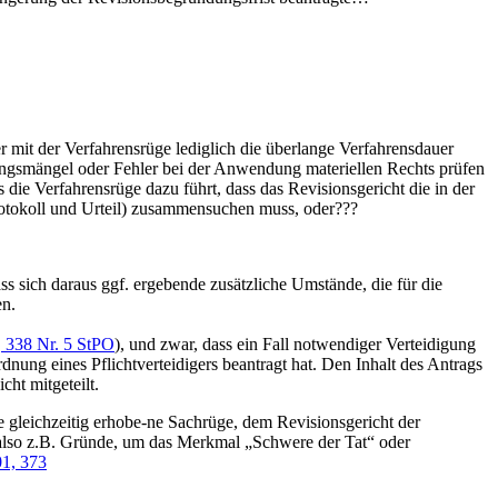
mit der Verfahrensrüge lediglich die überlange Verfahrensdauer
llungsmängel oder Fehler bei der Anwendung materiellen Rechts prüfen
 die Verfahrensrüge dazu führt, dass das Revisionsgericht die in der
otokoll und Urteil) zusammensuchen muss, oder???
ss sich daraus ggf. ergebende zusätzliche Umstände, die für die
en.
 338 Nr. 5 StPO
), und zwar, dass ein Fall notwendiger Verteidigung
dnung eines Pflichtverteidigers beantragt hat. Den Inhalt des Antrags
ht mitgeteilt.
 gleichzeitig erhobe-ne Sachrüge, dem Revisionsgericht der
t, also z.B. Gründe, um das Merkmal „Schwere der Tat“ oder
1, 373