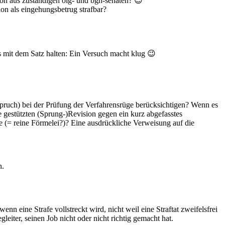
tion aus zuständigen olg- und bgh-senaten? 😉
ion als eingehungsbetrug strafbar?
s mit dem Satz halten: Ein Versuch macht klug 😉
spruch) bei der Prüfung der Verfahrensrüge berücksichtigen? Wenn es
ge gestützten (Sprung-)Revision gegen ein kurz abgefasstes
e (= reine Förmelei?)? Eine ausdrückliche Verweisung auf die
n.
nn eine Strafe vollstreckt wird, nicht weil eine Straftat zweifelsfrei
leiter, seinen Job nicht oder nicht richtig gemacht hat.