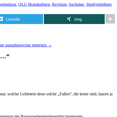
gründung
,
OLG Brandenburg
,
Revision
,
Sachrüge
,
Strafverteidiger
,
Linkedin
Xing
 nur ausnahmsweise entgegen
→
on…
“
.
 nur, welche Gebietem denn solche „Fallen“, die keine sind, lauern ja
längerung der Revisionsbegründungsfrist beantragte…