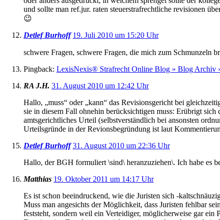
oder anders ausgedrückt, in welchem sprengel sollte der kolleg
und sollte man ref.jur. raten steuerstrafrechtliche revisionen 
😉
Detlef Burhoff
19. Juli 2010 um 15:20 Uhr
schwere Fragen, schwere Fragen, die mich zum Schmunzeln bring
Pingback:
LexisNexis® Strafrecht Online Blog » Blog Archi
RA J.H.
31. August 2010 um 12:42 Uhr
Hallo, „muss“ oder „kann“ das Revisionsgericht bei gleichzeit
sie in diesem Fall ohnehin berücksichtigen muss: Erübrigt sich 
amtsgerichtliches Urteil (selbstverständlich bei ansonsten or
Urteilsgründe in der Revionsbegründung ist laut Kommentierun
Detlef Burhoff
31. August 2010 um 22:36 Uhr
Hallo, der BGH formuliert \sind\ heranzuziehen\. Ich habe es 
Matthias
19. Oktober 2011 um 14:17 Uhr
Es ist schon beeindruckend, wie die Juristen sich -kaltschnäuzi
Muss man angesichts der Möglichkeit, dass Juristen fehlbar sein 
feststeht, sondern weil ein Verteidiger, möglicherweise gar ein 