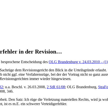
OLG a.D.
rfehler in der Revision…
nd besprochene Entscheidung des
OLG Brandenburg v. 24.03.2010 – (1) 
achrüge dem Revisionsgericht den Blick in die Urteilsgründe erlaubt. Is
nicht ggf. eine Verfahrensrüge, bei der der Vortrag nicht so ganz ausre
Revisionsgerichten immer wieder hingewiesen.
32
; u.a. Beschl. v. 26.03.2008,
2 StR 61/08
; OLG Brandenburg,
StraF
08, 346.
it. Den Satz: Ich rüge die Verletzung materiellen Rechts, wird ja wohl
, ist es m.E. ein schwerer Verteidigerfehler.