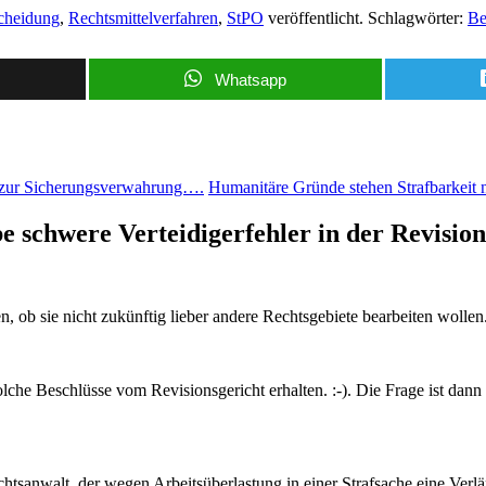
cheidung
,
Rechtsmittelverfahren
,
StPO
veröffentlicht. Schlagwörter:
Be
Whatsapp
zur Sicherungsverwahrung….
Humanitäre Gründe stehen Strafbarkeit
e schwere Verteidigerfehler in der Revisi
n, ob sie nicht zukünftig lieber andere Rechtsgebiete bearbeiten wollen
lche Beschlüsse vom Revisionsgericht erhalten. :-). Die Frage ist dann
htsanwalt, der wegen Arbeitsüberlastung in einer Strafsache eine Ver