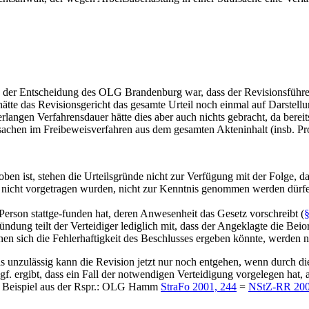
 der Entscheidung des OLG Brandenburg war, dass der Revisionsführer 
 hätte das Revisionsgericht das gesamte Urteil noch einmal auf Darste
angen Verfahrensdauer hätte dies aber auch nichts gebracht, da bereits
achen im Freibeweisverfahren aus dem gesamten Akteninhalt (insb. Pr
ben ist, stehen die Urteilsgründe nicht zur Verfügung mit der Folge, da
 nicht vorgetragen wurden, nicht zur Kenntnis genommen werden dürf
erson stattge-funden hat, deren Anwesenheit das Gesetz vorschreibt (
§
dung teilt der Verteidiger lediglich mit, dass der Angeklagte die Beior
n sich die Fehlerhaftigkeit des Beschlusses ergeben könnte, werden nic
 unzulässig kann die Revision jetzt nur noch entgehen, wenn durch die
ggf. ergibt, dass ein Fall der notwendigen Verteidigung vorgelegen ha
. Beispiel aus der Rspr.: OLG Hamm
StraFo 2001, 244
=
NStZ-RR 200