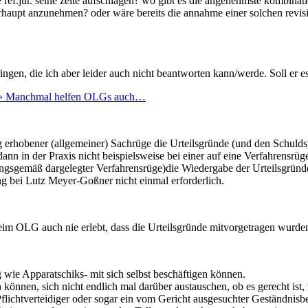
e ref.jur. seine zelte aufschlagen? wo gibt es die angenehmste kombina
überhaupt anzunehmen? oder wäre bereits die annahme einer solchen revis
en, die ich aber leider auch nicht beantworten kann/werde. Soll er e
v » Manchmal helfen OLGs auch…
ig erhobener (allgemeiner) Sachrüge die Urteilsgründe (und den Schuld
dann in der Praxis nicht beispielsweise bei einer auf eine Verfahrensrü
dnungsgemäß dargelegter Verfahrensrüge)die Wiedergabe der Urteilsgründ
g bei Lutz Meyer-Goßner nicht einmal erforderlich.
beim OLG auch nie erlebt, dass die Urteilsgründe mitvorgetragen wurde
g wie Apparatschiks- mit sich selbst beschäftigen können.
können, sich nicht endlich mal darüber austauschen, ob es gerecht ist, we
Pflichtverteidiger oder sogar ein vom Gericht ausgesuchter Geständnisbeg