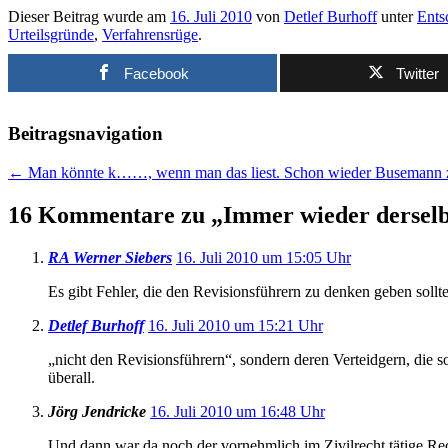
Dieser Beitrag wurde am
16. Juli 2010
von
Detlef Burhoff
unter
Ents
Urteilsgründe
,
Verfahrensrüge
.
Facebook
Twitter
Beitragsnavigation
←
Man könnte k……, wenn man das liest. Schon wieder Busemann 
16 Kommentare zu „
Immer wieder derselb
RA Werner Siebers
16. Juli 2010 um 15:05 Uhr
Es gibt Fehler, die den Revisionsführern zu denken geben sollte
Detlef Burhoff
16. Juli 2010 um 15:21 Uhr
„nicht den Revisionsführern“, sondern deren Verteidgern, die so
überall.
Jörg Jendricke
16. Juli 2010 um 16:48 Uhr
Und dann war da noch der vornehmlich im Zivilrecht tätige Rec