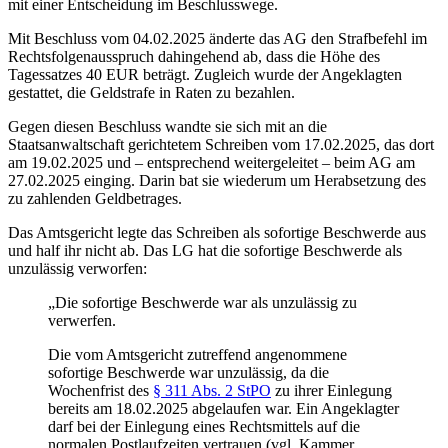
mit einer Entscheidung im Beschlusswege.
Mit Beschluss vom 04.02.2025 änderte das AG den Strafbefehl im
Rechtsfolgenausspruch dahingehend ab, dass die Höhe des
Tagessatzes 40 EUR beträgt. Zugleich wurde der Angeklagten
gestattet, die Geldstrafe in Raten zu bezahlen.
Gegen diesen Beschluss wandte sie sich mit an die
Staatsanwaltschaft gerichtetem Schreiben vom 17.02.2025, das dort
am 19.02.2025 und – entsprechend weitergeleitet – beim AG am
27.02.2025 einging. Darin bat sie wiederum um Herabsetzung des
zu zahlenden Geldbetrages.
Das Amtsgericht legte das Schreiben als sofortige Beschwerde aus
und half ihr nicht ab. Das LG hat die sofortige Beschwerde als
unzulässig verworfen:
„Die sofortige Beschwerde war als unzulässig zu
verwerfen.
Die vom Amtsgericht zutreffend angenommene
sofortige Beschwerde war unzulässig, da die
Wochenfrist des
§ 311 Abs. 2 StPO
zu ihrer Einlegung
bereits am 18.02.2025 abgelaufen war. Ein Angeklagter
darf bei der Einlegung eines Rechtsmittels auf die
normalen Postlaufzeiten vertrauen (vgl. Kammer,