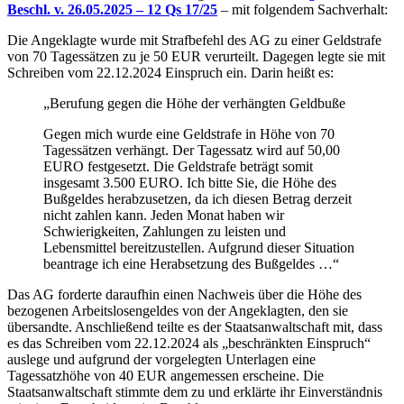
Beschl. v. 26.05.2025 – 12 Qs 17/25
– mit folgendem Sachverhalt:
Die Angeklagte wurde mit Strafbefehl des AG zu einer Geldstrafe
von 70 Tagessätzen zu je 50 EUR verurteilt. Dagegen legte sie mit
Schreiben vom 22.12.2024 Einspruch ein. Darin heißt es:
„Berufung gegen die Höhe der verhängten Geldbuße
Gegen mich wurde eine Geldstrafe in Höhe von 70
Tagessätzen verhängt. Der Tagessatz wird auf 50,00
EURO festgesetzt. Die Geldstrafe beträgt somit
insgesamt 3.500 EURO. Ich bitte Sie, die Höhe des
Bußgeldes herabzusetzen, da ich diesen Betrag derzeit
nicht zahlen kann. Jeden Monat haben wir
Schwierigkeiten, Zahlungen zu leisten und
Lebensmittel bereitzustellen. Aufgrund dieser Situation
beantrage ich eine Herabsetzung des Bußgeldes …“
Das AG forderte daraufhin einen Nachweis über die Höhe des
bezogenen Arbeitslosengeldes von der Angeklagten, den sie
übersandte. Anschließend teilte es der Staatsanwaltschaft mit, dass
es das Schreiben vom 22.12.2024 als „beschränkten Einspruch“
auslege und aufgrund der vorgelegten Unterlagen eine
Tagessatzhöhe von 40 EUR angemessen erscheine. Die
Staatsanwaltschaft stimmte dem zu und erklärte ihr Einverständnis