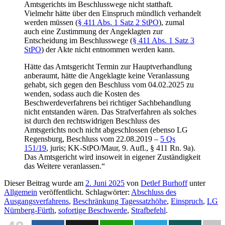
Amtsgerichts im Beschlusswege nicht statthaft.
Vielmehr hätte über den Einspruch mündlich verhandelt
werden müssen (
§ 411 Abs. 1 Satz 2 StPO
), zumal
auch eine Zustimmung der Angeklagten zur
Entscheidung im Beschlusswege (
§ 411 Abs. 1 Satz 3
StPO
) der Akte nicht entnommen werden kann.
Hätte das Amtsgericht Termin zur Hauptverhandlung
anberaumt, hätte die Angeklagte keine Veranlassung
gehabt, sich gegen den Beschluss vom 04.02.2025 zu
wenden, sodass auch die Kosten des
Beschwerdeverfahrens bei richtiger Sachbehandlung
nicht entstanden wären. Das Strafverfahren als solches
ist durch den rechtswidrigen Beschluss des
Amtsgerichts noch nicht abgeschlossen (ebenso LG
Regensburg, Beschluss vom 22.08.2019 –
5 Qs
151/19
, juris; KK-StPO/Maur, 9. Aufl., § 411 Rn. 9a).
Das Amtsgericht wird insoweit in eigener Zuständigkeit
das Weitere veranlassen.“
Dieser Beitrag wurde am
2. Juni 2025
von
Detlef Burhoff
unter
Allgemein
veröffentlicht. Schlagwörter:
Abschluss des
Ausgangsverfahrens
,
Beschränkung Tagessatzhöhe
,
Einspruch
,
LG
Nürnberg-Fürth
,
sofortige Beschwerde
,
Strafbefehl
.