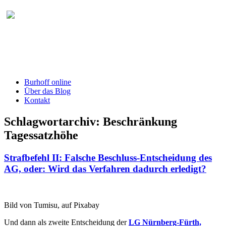
Burhoff online Blog
herausgegeben von RA Detlef Burhoff,
RiOLG a.D.
Burhoff online
Über das Blog
Kontakt
Schlagwortarchiv:
Beschränkung
Tagessatzhöhe
Strafbefehl II: Falsche Beschluss-Entscheidung des
AG, oder: Wird das Verfahren dadurch erledigt?
Bild von Tumisu, auf Pixabay
Und dann als zweite Entscheidung der
LG Nürnberg-Fürth,