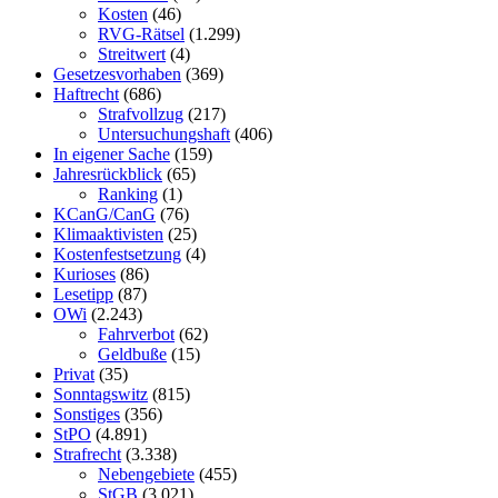
Kosten
(46)
RVG-Rätsel
(1.299)
Streitwert
(4)
Gesetzesvorhaben
(369)
Haftrecht
(686)
Strafvollzug
(217)
Untersuchungshaft
(406)
In eigener Sache
(159)
Jahresrückblick
(65)
Ranking
(1)
KCanG/CanG
(76)
Klimaaktivisten
(25)
Kostenfestsetzung
(4)
Kurioses
(86)
Lesetipp
(87)
OWi
(2.243)
Fahrverbot
(62)
Geldbuße
(15)
Privat
(35)
Sonntagswitz
(815)
Sonstiges
(356)
StPO
(4.891)
Strafrecht
(3.338)
Nebengebiete
(455)
StGB
(3.021)