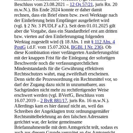
Beschluss vom 23.08.2021 –
12 Qs 57/21
, juris Rn. 20
m.w.N.). Bis Ende 2024 konnte er daher damit
rechnen, dass ein Brief einen bzw. zwei Werktage nach
der Einlieferung beim Empfänger ausgeliefert wird
(vgl. § 2 Nr. 3 PUDLF a.F.). Seit dem 01.01.2025 gilt
aber die Vorgabe, dass ein Standardbrief erst am dritten
bzw. vierten auf den Einlieferungstag folgenden
Werktag zugestellt wird (§ 18 Abs. 1 mit
§ 112 Abs. 4
PostG
i.d.F. vom 15.07.2024,
BGBl. I Nr. 236
). Ob
diese Kombination einer verlängerten Auslieferungsfrist
mit der knappen Frist für die Einlegung der sofortigen
Beschwerde noch die verfassungsrechtlichen
Mindeststandards für die Gewährung effektiven
Rechtsschutzes wahrt, mag zweifelhaft erscheinen.
Denn sieht die Prozessordnung ein Rechtsmittel vor, so
darf der Zugang dazu nicht in unzumutbarer, aus
Sachgründen nicht mehr zu rechtfertigender Weise
erschwert werden (vgl. BVerfG, Beschluss vom
16.07.2019 –
2 BvR 881/17
, juris Rn. 16 m.w.N.).
Allerdings kam es hier darauf nicht an, weil das
Schreiben der Angeklagten trotz ordnungsgemäßer
Rechtsmittelbelehrung an den falschen Adressaten
gerichtet war, der keine gemeinsame
Briefannahmestelle mit dem Amtsgericht teilt, sodass es
auch aus diesem Grunde verspätet an das Amtsgericht