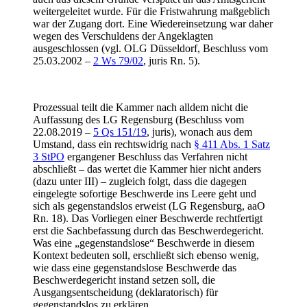
weitergeleitet wurde. Für die Fristwahrung maßgeblich
war der Zugang dort. Eine Wiedereinsetzung war daher
wegen des Verschuldens der Angeklagten
ausgeschlossen (vgl. OLG Düsseldorf, Beschluss vom
25.03.2002 –
2 Ws 79/02
, juris Rn. 5).
Prozessual teilt die Kammer nach alldem nicht die
Auffassung des LG Regensburg (Beschluss vom
22.08.2019 –
5 Qs 151/19
, juris), wonach aus dem
Umstand, dass ein rechtswidrig nach
§ 411 Abs. 1 Satz
3 StPO
ergangener Beschluss das Verfahren nicht
abschließt – das wertet die Kammer hier nicht anders
(dazu unter III) – zugleich folgt, dass die dagegen
eingelegte sofortige Beschwerde ins Leere geht und
sich als gegenstandslos erweist (LG Regensburg, aaO
Rn. 18). Das Vorliegen einer Beschwerde rechtfertigt
erst die Sachbefassung durch das Beschwerdegericht.
Was eine „gegenstandslose“ Beschwerde in diesem
Kontext bedeuten soll, erschließt sich ebenso wenig,
wie dass eine gegenstandslose Beschwerde das
Beschwerdegericht instand setzen soll, die
Ausgangsentscheidung (deklaratorisch) für
gegenstandslos zu erklären.