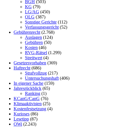
BGH
(503)
KG
(79)
LG/AG
(450)
OLG
(387)
Sonstige Gerichte
(112)
Verfassungsgericht
(52)
Gebührenrecht
(2.768)
Auslagen
(124)
Gebühren
(50)
Kosten
(46)
RVG-Rätsel
(1.299)
Streitwert
(4)
Gesetzesvorhaben
(369)
Haftrecht
(686)
Strafvollzug
(217)
Untersuchungshaft
(406)
In eigener Sache
(159)
Jahresrückblick
(65)
Ranking
(1)
KCanG/CanG
(76)
Klimaaktivisten
(25)
Kostenfestsetzung
(4)
Kurioses
(86)
Lesetipp
(87)
OWi
(2.243)