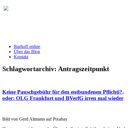
Burhoff online Blog
herausgegeben von RA Detlef Burhoff,
RiOLG a.D.
Burhoff online
Über das Blog
Kontakt
Schlagwortarchiv:
Antragszeitpunkt
Keine Pauschgebühr für den entbundenen Pflichti?,
oder: OLG Frankfurt und BVerfG irren mal wieder
Bild von Gerd Altmann auf Pixabay