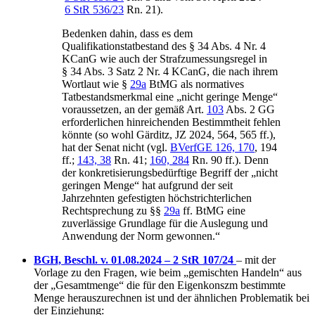
6 StR 536/23
Rn. 21).
Bedenken dahin, dass es dem
Qualifikationstatbestand des § 34 Abs. 4 Nr. 4
KCanG wie auch der Strafzumessungsregel in
§ 34 Abs. 3 Satz 2 Nr. 4 KCanG, die nach ihrem
Wortlaut wie §
29a
BtMG als normatives
Tatbestandsmerkmal eine „nicht geringe Menge“
voraussetzen, an der gemäß Art.
103
Abs. 2 GG
erforderlichen hinreichenden Bestimmtheit fehlen
könnte (so wohl Gärditz, JZ 2024, 564, 565 ff.),
hat der Senat nicht (vgl.
BVerfGE 126, 170
, 194
ff.;
143, 38
Rn. 41;
160, 284
Rn. 90 ff.). Denn
der konkretisierungsbedürftige Begriff der „nicht
geringen Menge“ hat aufgrund der seit
Jahrzehnten gefestigten höchstrichterlichen
Rechtsprechung zu §§
29a
ff. BtMG eine
zuverlässige Grundlage für die Auslegung und
Anwendung der Norm gewonnen.“
BGH, Beschl. v. 01.08.2024 – 2 StR 107/24
– mit der
Vorlage zu den Fragen, wie beim „gemischten Handeln“ aus
der „Gesamtmenge“ die für den Eigenkonszm bestimmte
Menge herauszurechnen ist und der ähnlichen Problematik bei
der Einziehung: