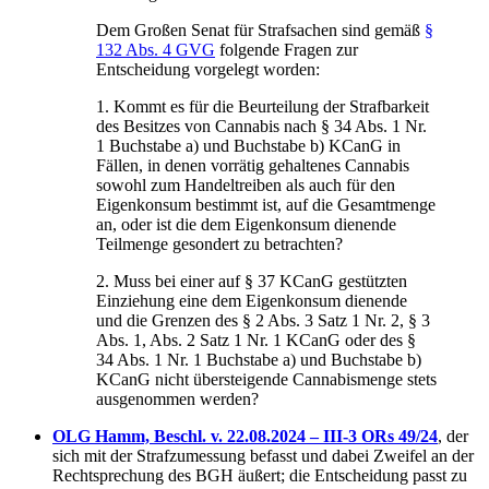
Dem Großen Senat für Strafsachen sind gemäß
§
132 Abs. 4 GVG
folgende Fragen zur
Entscheidung vorgelegt worden:
1. Kommt es für die Beurteilung der Strafbarkeit
des Besitzes von Cannabis nach § 34 Abs. 1 Nr.
1 Buchstabe a) und Buchstabe b) KCanG in
Fällen, in denen vorrätig gehaltenes Cannabis
sowohl zum Handeltreiben als auch für den
Eigenkonsum bestimmt ist, auf die Gesamtmenge
an, oder ist die dem Eigenkonsum dienende
Teilmenge gesondert zu betrachten?
2. Muss bei einer auf § 37 KCanG gestützten
Einziehung eine dem Eigenkonsum dienende
und die Grenzen des § 2 Abs. 3 Satz 1 Nr. 2, § 3
Abs. 1, Abs. 2 Satz 1 Nr. 1 KCanG oder des §
34 Abs. 1 Nr. 1 Buchstabe a) und Buchstabe b)
KCanG nicht übersteigende Cannabismenge stets
ausgenommen werden?
OLG Hamm, Beschl. v. 22.08.2024 – III-3 ORs 49/24
, der
sich mit der Strafzumessung befasst und dabei Zweifel an der
Rechtsprechung des BGH äußert; die Entscheidung passt zu