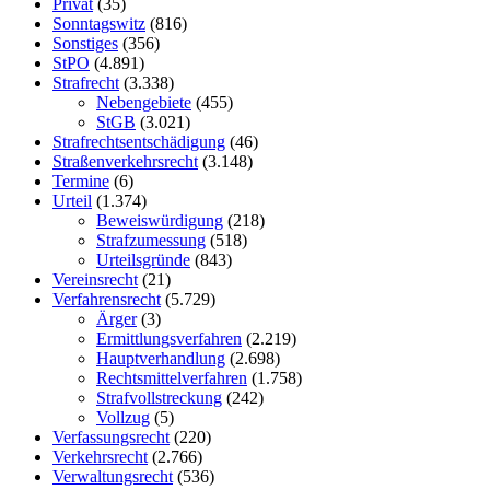
Privat
(35)
Sonntagswitz
(816)
Sonstiges
(356)
StPO
(4.891)
Strafrecht
(3.338)
Nebengebiete
(455)
StGB
(3.021)
Strafrechtsentschädigung
(46)
Straßenverkehrsrecht
(3.148)
Termine
(6)
Urteil
(1.374)
Beweiswürdigung
(218)
Strafzumessung
(518)
Urteilsgründe
(843)
Vereinsrecht
(21)
Verfahrensrecht
(5.729)
Ärger
(3)
Ermittlungsverfahren
(2.219)
Hauptverhandlung
(2.698)
Rechtsmittelverfahren
(1.758)
Strafvollstreckung
(242)
Vollzug
(5)
Verfassungsrecht
(220)
Verkehrsrecht
(2.766)
Verwaltungsrecht
(536)