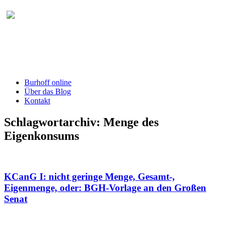
Burhoff online Blog
herausgegeben von RA Detlef Burhoff,
RiOLG a.D.
Burhoff online
Über das Blog
Kontakt
Schlagwortarchiv:
Menge des
Eigenkonsums
KCanG I: nicht geringe Menge, Gesamt-,
Eigenmenge, oder: BGH-Vorlage an den Großen
Senat