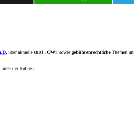
a.D.
über aktuelle
straf-
,
OWi-
sowie
gebührenrechtliche
Themen und 
u
unter der Rubrik: