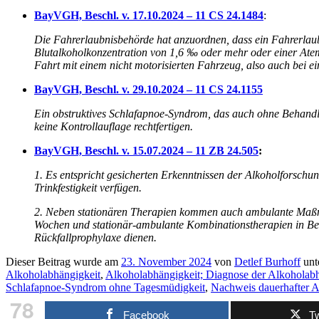
BayVGH, Beschl. v. 17.10.2024 – 11 CS 24.1484
:
Die Fahrerlaubnisbehörde hat anzuordnen, dass ein Fahrerlaub
Blutalkoholkonzentration von 1,6 ‰ oder mehr oder einer Atema
Fahrt mit einem nicht motorisierten Fahrzeug, also auch bei ei
BayVGH, Beschl. v. 29.10.2024 – 11 CS 24.1155
Ein obstruktives Schlafapnoe-Syndrom, das auch ohne Behandl
keine Kontrollauflage rechtfertigen.
BayVGH, Beschl. v. 15.07.2024 – 11 ZB 24.505
:
1. Es entspricht gesicherten Erkenntnissen der Alkoholforsch
Trinkfestigkeit verfügen.
2. Neben stationären Therapien kommen auch ambulante Maßn
Wochen und stationär-ambulante Kombinationstherapien in Betra
Rückfallprophylaxe dienen.
Dieser Beitrag wurde am
23. November 2024
von
Detlef Burhoff
unt
Alkoholabhängigkeit
,
Alkoholabhängigkeit; Diagnose der Alkoholabh
Schlafapnoe-Syndrom ohne Tagesmüdigkeit
,
Nachweis dauerhafter A
78
Facebook
Tw