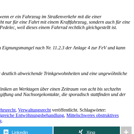
wenn er ein Fahrzeug im Straßenverkehr mit die einer
ht nur für eine Fahrt mit einem Kraftfahrzeug, sondern auch für eine
delec, weil dieses einem Fahrrad rechtlich gleichgestellt ist.
n Eignungsmangel nach Nr. 11.2.3 der Anlage 4 zur FeV und kann
ber deutlich abweichende Trinkgewohnheiten und eine ungewöhnliche
iken an Werktagen über einen Zeitraum von acht bis sechzehn
giftung und Nachsorgekontakte, die sporadisch stattfinden und der
hrsrecht
,
Verwaltungsrecht
veröffentlicht. Schlagwörter:
olgreiche Entwöhnungsbehandlung
,
Mittelschweres obstruktives
g
.
Linkedin
Xing