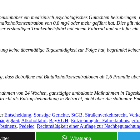
nisinhaber ein medizinisch-psychologisches Gutachten beizubringen, 
lkoholkonzentration von 0,8 mg/l oder mehr geführt hat. Dies gilt nic
ner erstmaligen Trunkenheitsfahrt mit einem Fahrrad und auch für ein Pe
ung keine übermäßige Tagesmüdigkeit zur Folge hat, begründet keine
ung, dass Betroffene mit Blutalkoholkonzentrationen ab 1,6 Promille ü
ahmen von 24 Wochen, ganztägige ambulante Maßnahmen in Tagesklin
cht als Entzugsbehandlung in Betracht, nicht aber die stationäre Ent
er
Entscheidung
,
Sonstige Gerichte
,
StGB
,
Straßenverkehrsrecht
,
Verke
ängigkeit
,
Alkoholfahrt
,
BayVGH
,
Entziehung der Fahrerlaubnis
,
erf
bstinenz
,
Pedelec
,
Rechtmäßigkeit einer Auflage zur Nachbegutachtun
itter
Whatsapp