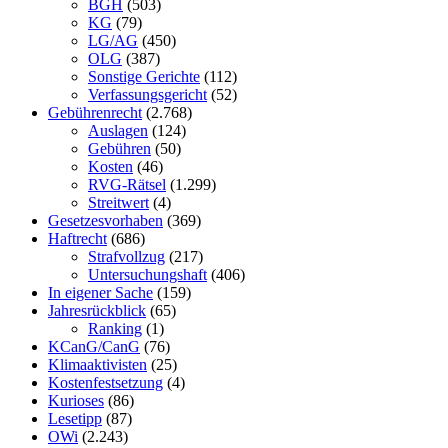
BGH
(503)
KG
(79)
LG/AG
(450)
OLG
(387)
Sonstige Gerichte
(112)
Verfassungsgericht
(52)
Gebührenrecht
(2.768)
Auslagen
(124)
Gebühren
(50)
Kosten
(46)
RVG-Rätsel
(1.299)
Streitwert
(4)
Gesetzesvorhaben
(369)
Haftrecht
(686)
Strafvollzug
(217)
Untersuchungshaft
(406)
In eigener Sache
(159)
Jahresrückblick
(65)
Ranking
(1)
KCanG/CanG
(76)
Klimaaktivisten
(25)
Kostenfestsetzung
(4)
Kurioses
(86)
Lesetipp
(87)
OWi
(2.243)