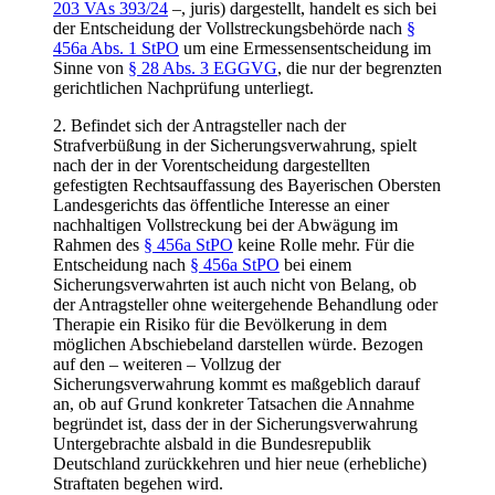
203 VAs 393/24
–, juris) dargestellt, handelt es sich bei
der Entscheidung der Vollstreckungsbehörde nach
§
456a Abs. 1 StPO
um eine Ermessensentscheidung im
Sinne von
§ 28 Abs. 3 EGGVG
, die nur der begrenzten
gerichtlichen Nachprüfung unterliegt.
2. Befindet sich der Antragsteller nach der
Strafverbüßung in der Sicherungsverwahrung, spielt
nach der in der Vorentscheidung dargestellten
gefestigten Rechtsauffassung des Bayerischen Obersten
Landesgerichts das öffentliche Interesse an einer
nachhaltigen Vollstreckung bei der Abwägung im
Rahmen des
§ 456a StPO
keine Rolle mehr. Für die
Entscheidung nach
§ 456a StPO
bei einem
Sicherungsverwahrten ist auch nicht von Belang, ob
der Antragsteller ohne weitergehende Behandlung oder
Therapie ein Risiko für die Bevölkerung in dem
möglichen Abschiebeland darstellen würde. Bezogen
auf den – weiteren – Vollzug der
Sicherungsverwahrung kommt es maßgeblich darauf
an, ob auf Grund konkreter Tatsachen die Annahme
begründet ist, dass der in der Sicherungsverwahrung
Untergebrachte alsbald in die Bundesrepublik
Deutschland zurückkehren und hier neue (erhebliche)
Straftaten begehen wird.