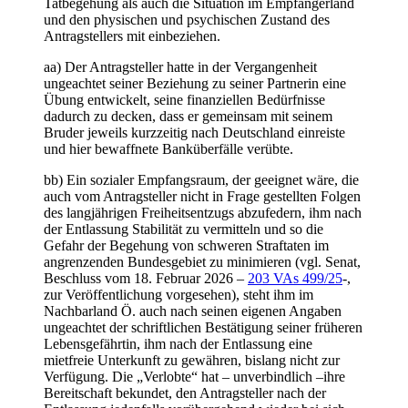
Tatbegehung als auch die Situation im Empfängerland
und den physischen und psychischen Zustand des
Antragstellers mit einbeziehen.
aa) Der Antragsteller hatte in der Vergangenheit
ungeachtet seiner Beziehung zu seiner Partnerin eine
Übung entwickelt, seine finanziellen Bedürfnisse
dadurch zu decken, dass er gemeinsam mit seinem
Bruder jeweils kurzzeitig nach Deutschland einreiste
und hier bewaffnete Banküberfälle verübte.
bb) Ein sozialer Empfangsraum, der geeignet wäre, die
auch vom Antragsteller nicht in Frage gestellten Folgen
des langjährigen Freiheitsentzugs abzufedern, ihm nach
der Entlassung Stabilität zu vermitteln und so die
Gefahr der Begehung von schweren Straftaten im
angrenzenden Bundesgebiet zu minimieren (vgl. Senat,
Beschluss vom 18. Februar 2026 –
203 VAs 499/25
-,
zur Veröffentlichung vorgesehen), steht ihm im
Nachbarland Ö. auch nach seinen eigenen Angaben
ungeachtet der schriftlichen Bestätigung seiner früheren
Lebensgefährtin, ihm nach der Entlassung eine
mietfreie Unterkunft zu gewähren, bislang nicht zur
Verfügung. Die „Verlobte“ hat – unverbindlich –ihre
Bereitschaft bekundet, den Antragsteller nach der