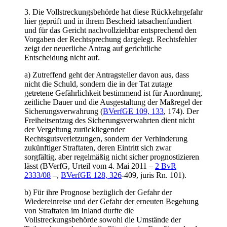
3. Die Vollstreckungsbehörde hat diese Rückkehrgefahr
hier geprüft und in ihrem Bescheid tatsachenfundiert
und für das Gericht nachvollziehbar entsprechend den
Vorgaben der Rechtsprechung dargelegt. Rechtsfehler
zeigt der neuerliche Antrag auf gerichtliche
Entscheidung nicht auf.
a) Zutreffend geht der Antragsteller davon aus, dass
nicht die Schuld, sondern die in der Tat zutage
getretene Gefährlichkeit bestimmend ist für Anordnung,
zeitliche Dauer und die Ausgestaltung der Maßregel der
Sicherungsverwahrung (
BVerfGE 109, 133
, 174). Der
Freiheitsentzug des Sicherungsverwahrten dient nicht
der Vergeltung zurückliegender
Rechtsgutsverletzungen, sondern der Verhinderung
zukünftiger Straftaten, deren Eintritt sich zwar
sorgfältig, aber regelmäßig nicht sicher prognostizieren
lässt (BVerfG, Urteil vom 4. Mai 2011 –
2 BvR
2333/08
–,
BVerfGE 128, 326
-409, juris Rn. 101).
b) Für ihre Prognose bezüglich der Gefahr der
Wiedereinreise und der Gefahr der erneuten Begehung
von Straftaten im Inland durfte die
Vollstreckungsbehörde sowohl die Umstände der