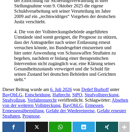
der Einrichtung für Sicherungsverwahrung in ihrer
Stellungnahme vom 9. Oktober 2025 die eigene
Schuldverarbeitung seit seiner Verurteilung im Jahre
2009 auf ein „rechtswidriges“ Vorgehen der deutschen
Justiz verschiebt.
4. Die von der Vollstreckungsbehörde angeführten
Umstände sind somit geeignet, die Prognose zu stützen,
dass der Antragsteller nach seiner Entlassung erneut
versuchen könnte, ins Bundesgebiet einzureisen und
hier unter Anwendung von Schusswaffen Straftaten zu
begehen, nachdem er bislang einer therapeutischen
Intervention nicht zugänglich war, eine Klärung seines
Gesundheitszustands verweigert und die Schuld für
seinen Zustand bei deutschen Behörden und Gerichten
sieht.“
Dieser Beitrag wurde am
6. Juli 2026
von
Detlef Burhoff
unter
BayObLG
,
Entscheidung
,
Haftrecht
,
StPO
,
Strafvollstreckung
,
Strafvollzug
,
Verfahrensrecht
veröffentlicht. Schlagwörter:
Absehen
von der weiteren Vollstreckung
,
BayObLG
,
Ermessen
,
Ermessensüberpüfung
,
Gefahr der Wiedereinreise
,
Gefahr erneuter
Straftaten
,
Prognose
.