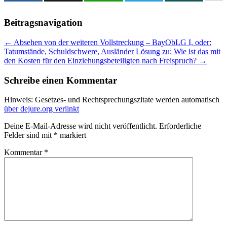
Beitragsnavigation
←
Absehen von der weiteren Vollstreckung – BayObLG I, oder:
Tatumstände, Schuldschwere, Ausländer
Lösung zu: Wie ist das mit
den Kosten für den Einziehungsbeteiligten nach Freispruch?
→
Schreibe einen Kommentar
Hinweis: Gesetzes- und Rechtsprechungszitate werden automatisch
über dejure.org verlinkt
Deine E-Mail-Adresse wird nicht veröffentlicht.
Erforderliche
Felder sind mit
*
markiert
Kommentar
*