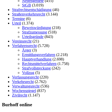
Nebengebiete
(455)
StGB
(3.019)
Strafrechtsentschädigung
(46)
Straßenverkehrsrecht
(3.144)
Termine
(6)
Urteil
(1.374)
Beweiswürdigung
(218)
Strafzumessung
(518)
Urteilsgründe
(843)
Vereinsrecht
(21)
Verfahrensrecht
(5.728)
Ärger
(3)
Ermittlungsverfahren
(2.218)
Hauptverhandlung
(2.698)
Rechtsmittelverfahren
(1.758)
Strafvollstreckung
(242)
Vollzug
(5)
Verfassungsrecht
(220)
Verkehrsrecht
(2.762)
Verwaltungsrecht
(536)
Wochenspiegel
(837)
Zivilrecht
(1.147)
Burhoff online