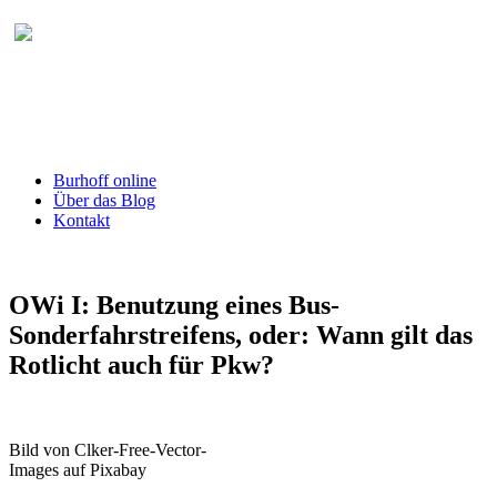
Burhoff online Blog
herausgegeben von RA Detlef Burhoff,
RiOLG a.D.
Burhoff online
Über das Blog
Kontakt
OWi I: Benutzung eines Bus-
Sonderfahrstreifens, oder: Wann gilt das
Rotlicht auch für Pkw?
Bild von Clker-Free-Vector-
Images auf Pixabay