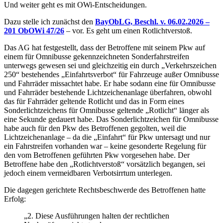
Und weiter geht es mit OWi-Entscheidungen.
Dazu stelle ich zunächst den
BayObLG, Beschl. v. 06.02.2026 –
201 ObOWi 47/26
– vor. Es geht um einen Rotlichtverstoß.
Das AG hat festgestellt, dass der Betroffene mit seinem Pkw auf
einem für Omnibusse gekennzeichneten Sonderfahrstreifen
unterwegs gewesen sei und gleichzeitig ein durch „Verkehrszeichen
250“ bestehendes „Einfahrtsverbot“ für Fahrzeuge außer Omnibusse
und Fahrräder missachtet habe. Er habe sodann eine für Omnibusse
und Fahrräder bestehende Lichtzeichenanlage überfahren, obwohl
das für Fahrräder geltende Rotlicht und das in Form eines
Sonderlichtzeichens für Omnibusse geltende „Rotlicht“ länger als
eine Sekunde gedauert habe. Das Sonderlichtzeichen für Omnibusse
habe auch für den Pkw des Betroffenen gegolten, weil die
Lichtzeichenanlage – da die „Einfahrt“ für Pkw untersagt und nur
ein Fahrstreifen vorhanden war – keine gesonderte Regelung für
den vom Betroffenen geführten Pkw vorgesehen habe. Der
Betroffene habe den „Rotlichtverstoß“ vorsätzlich begangen, sei
jedoch einem vermeidbaren Verbotsirrtum unterlegen.
Die dagegen gerichtete Rechtsbeschwerde des Betroffenen hatte
Erfolg:
„2. Diese Ausführungen halten der rechtlichen