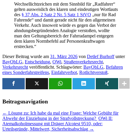
Wechsellichtzeichen mit dem Sinnbild für „Radfahrer“
gelten ausweislich des klaren und eindeutigen Wortlauts
des
§ 37 Abs. 2 Satz 2 Nr. 5 Satz 1 StVO
„nur für Rad
Fahrende“ und damit gerade nicht für den allgemeinen
Verkehr. Auch insoweit würde es gegen das Verbot der
ahndungsbegründenden Analogie verstoßen, wollte
man den Geltungsbereich der Fahrradampel entgegen
dem klaren Normbefehl auf Personenkraftwagen
erstrecken.“
Dieser Beitrag wurde am
31. März 2026
von
Detlef Burhoff
unter
BayObLG
,
Entscheidung
,
OWi
,
Straßenverkehrsrecht
,
Verkehrsrecht
veröffentlicht. Schlagwörter:
BayObLG
,
Befahren
eines Sonderfahrstreifens
,
Einfahrverbot
,
Rotlichtverstoß
.
Beitragsnavigation
←
Lösung zu: Ich habe da mal eine Frage: Welche Gebühr für
Abwehr der Einziehung in der Strafvollstreckung?
OWi II:
Atemalkoholmessung mit Dräger Alcotest 9510, oder:
Urteilsgründe, Mittelwert, Sicherheitsabschlag
→