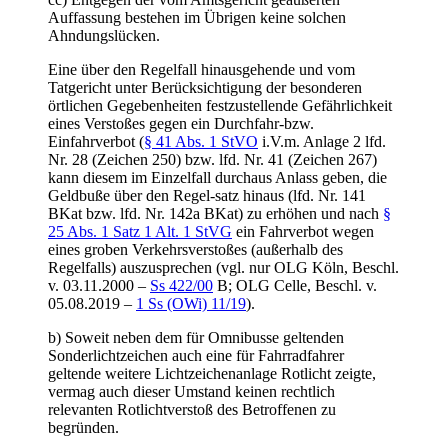
Auffassung bestehen im Übrigen keine solchen
Ahndungslücken.
Eine über den Regelfall hinausgehende und vom
Tatgericht unter Berücksichtigung der besonderen
örtlichen Gegebenheiten festzustellende Gefährlichkeit
eines Verstoßes gegen ein Durchfahr-bzw.
Einfahrverbot (
§ 41 Abs. 1 StVO
i.V.m. Anlage 2 lfd.
Nr. 28 (Zeichen 250) bzw. lfd. Nr. 41 (Zeichen 267)
kann diesem im Einzelfall durchaus Anlass geben, die
Geldbuße über den Regel-satz hinaus (lfd. Nr. 141
BKat bzw. lfd. Nr. 142a BKat) zu erhöhen und nach
§
25 Abs. 1 Satz 1 Alt. 1 StVG
ein Fahrverbot wegen
eines groben Verkehrsverstoßes (außerhalb des
Regelfalls) auszusprechen (vgl. nur OLG Köln, Beschl.
v. 03.11.2000 –
Ss 422/00
B; OLG Celle, Beschl. v.
05.08.2019 –
1 Ss (OWi) 11/19
).
b) Soweit neben dem für Omnibusse geltenden
Sonderlichtzeichen auch eine für Fahrradfahrer
geltende weitere Lichtzeichenanlage Rotlicht zeigte,
vermag auch dieser Umstand keinen rechtlich
relevanten Rotlichtverstoß des Betroffenen zu
begründen.