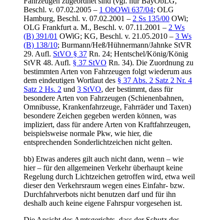
Fahrzeugen zugeordnet sind (vgl. nur BayObLG,
Beschl. v. 07.02.2005 –
1 ObOWi 637/04
; OLG
Hamburg, Beschl. v. 07.02.2001 –
2 Ss 135/00
OWi;
OLG Frankfurt a. M., Beschl. v. 07.11.2001 –
2 Ws
(B) 391/01
OWiG; KG, Beschl. v. 21.05.2010 –
3 Ws
(B) 138/10
; Burmann/Heß/Hühnermann/Jahnke StVR
29. Aufl.
StVO § 37
Rn. 24; Hentschel/König/König
StVR 48. Aufl.
§ 37 StVO
Rn. 34). Die Zuordnung zu
bestimmten Arten von Fahrzeugen folgt wiederum aus
dem eindeutigen Wortlaut des
§ 37 Abs. 2 Satz 2 Nr. 4
Satz 2 Hs. 2
und
3 StVO
, der bestimmt, dass für
besondere Arten von Fahrzeugen (Schienenbahnen,
Omnibusse, Krankenfahrzeuge, Fahrräder und Taxen)
besondere Zeichen gegeben werden können, was
impliziert, dass für andere Arten von Kraftfahrzeugen,
beispielsweise normale Pkw, wie hier, die
entsprechenden Sonderlichtzeichen nicht gelten.
bb) Etwas anderes gilt auch nicht dann, wenn – wie
hier – für den allgemeinen Verkehr überhaupt keine
Regelung durch Lichtzeichen getroffen wird, etwa weil
dieser den Verkehrsraum wegen eines Einfahr- bzw.
Durchfahrverbots nicht benutzen darf und für ihn
deshalb auch keine eigene Fahrspur vorgesehen ist.
Die Ansicht des Amtsgerichts, dass der Schutz des