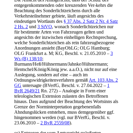
entgegenkommenden oder kreuzenden Ver-kehrs die
Beachtung des Sonderlichtzeichens durch alle
Verkehrsteilnehmer gebiete, läuft angesichts des
eindeutigen Wortlauts des
§ 37 Abs. 2 Satz 2 Nr. 4 Satz
2 Hs. 2
und
3 StVO
, wonach Sonderlichtzeichen nur
für bestimmte Arten von Fahrzeugen gelten und
angesichts der inzwischen einhelligen Rechtsprechung,
welche Sonderlichtzeichen als rein fahrzeugbezogene
Anordnungen ansieht (BayObLG; OLG Hamburg;
OLG Frankfurt a. M; KG, Beschl. v. 21.05.2010 –
3
Ws (B) 138/10
;
Burmann/Heß/Hühnermann/Jahnke/Hühnermann;
Hentschel/König/König jew. a.a.O.), nicht nur auf eine
Auslegung, sondern auf eine – auch im
Ordnungswidrigkeitenverfahren gemäß
Art. 103 Abs. 2
GG
untersagte (BVerfG, Beschl. v. 27.04.2022 –
1
BvR 2649/21
Rn. 272) – Analogie in Form einer
teleologischen Extension zulasten des Betroffenen
hinaus. Dass aufgrund der Beachtung des Wortsinns als
Grenze der Norminterpretation gegebenenfalls
Ahndungslücken entstehen, muss demgegenüber ggf.
hingenommen werden (vgl. nur BVerfG, Beschl. v.
23.06.2010 –
2 BvR 2559/08
).
cc) Entgegen der vom Amtsgericht geäußerten