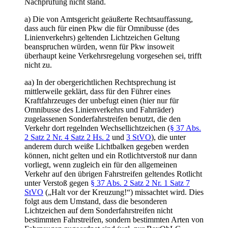
Nachprüfung nicht stand.
a) Die von Amtsgericht geäußerte Rechtsauffassung,
dass auch für einen Pkw die für Omnibusse (des
Linienverkehrs) geltenden Lichtzeichen Geltung
beanspruchen würden, wenn für Pkw insoweit
überhaupt keine Verkehrsregelung vorgesehen sei, trifft
nicht zu.
aa) In der obergerichtlichen Rechtsprechung ist
mittlerweile geklärt, dass für den Führer eines
Kraftfahrzeuges der unbefugt einen (hier nur für
Omnibusse des Linienverkehrs und Fahrräder)
zugelassenen Sonderfahrstreifen benutzt, die den
Verkehr dort regelnden Wechsellichtzeichen (
§ 37 Abs.
2 Satz 2 Nr. 4 Satz 2 Hs. 2
und
3 StVO
), die unter
anderem durch weiße Lichtbalken gegeben werden
können, nicht gelten und ein Rotlichtverstoß nur dann
vorliegt, wenn zugleich ein für den allgemeinen
Verkehr auf den übrigen Fahrstreifen geltendes Rotlicht
unter Verstoß gegen
§ 37 Abs. 2 Satz 2 Nr. 1 Satz 7
StVO
(„Halt vor der Kreuzung!“) missachtet wird. Dies
folgt aus dem Umstand, dass die besonderen
Lichtzeichen auf dem Sonderfahrstreifen nicht
bestimmten Fahrstreifen, sondern bestimmten Arten von