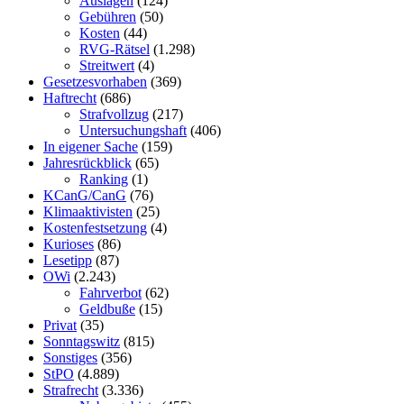
Auslagen
(124)
Gebühren
(50)
Kosten
(44)
RVG-Rätsel
(1.298)
Streitwert
(4)
Gesetzesvorhaben
(369)
Haftrecht
(686)
Strafvollzug
(217)
Untersuchungshaft
(406)
In eigener Sache
(159)
Jahresrückblick
(65)
Ranking
(1)
KCanG/CanG
(76)
Klimaaktivisten
(25)
Kostenfestsetzung
(4)
Kurioses
(86)
Lesetipp
(87)
OWi
(2.243)
Fahrverbot
(62)
Geldbuße
(15)
Privat
(35)
Sonntagswitz
(815)
Sonstiges
(356)
StPO
(4.889)
Strafrecht
(3.336)