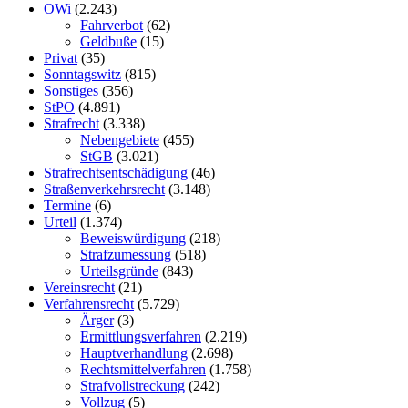
OWi
(2.243)
Fahrverbot
(62)
Geldbuße
(15)
Privat
(35)
Sonntagswitz
(815)
Sonstiges
(356)
StPO
(4.891)
Strafrecht
(3.338)
Nebengebiete
(455)
StGB
(3.021)
Strafrechtsentschädigung
(46)
Straßenverkehrsrecht
(3.148)
Termine
(6)
Urteil
(1.374)
Beweiswürdigung
(218)
Strafzumessung
(518)
Urteilsgründe
(843)
Vereinsrecht
(21)
Verfahrensrecht
(5.729)
Ärger
(3)
Ermittlungsverfahren
(2.219)
Hauptverhandlung
(2.698)
Rechtsmittelverfahren
(1.758)
Strafvollstreckung
(242)
Vollzug
(5)