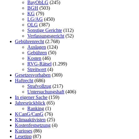
BayObLG
(245)
BGH
(503)
KG
(79)
LG/AG
(450)
OLG
(387)
Sonstige Gerichte
(112)
Verfassungsgericht
(52)
Gebührenrecht
(2.768)
Auslagen
(124)
Gebühren
(50)
Kosten
(46)
RVG-Rätsel
(1.299)
Streitwert
(4)
Gesetzesvorhaben
(369)
Haftrecht
(686)
Strafvollzug
(217)
Untersuchungshaft
(406)
In eigener Sache
(159)
Jahresrückblick
(65)
Ranking
(1)
KCanG/CanG
(76)
Klimaaktivisten
(25)
Kostenfestsetzung
(4)
Kurioses
(86)
Lesetipp
(87)