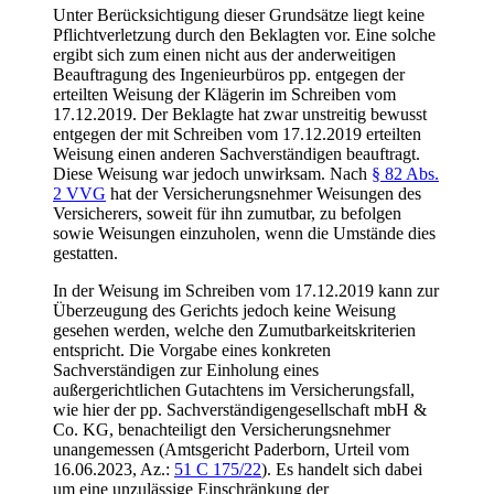
Unter Berücksichtigung dieser Grundsätze liegt keine
Pflichtverletzung durch den Beklagten vor. Eine solche
ergibt sich zum einen nicht aus der anderweitigen
Beauftragung des Ingenieurbüros pp. entgegen der
erteilten Weisung der Klägerin im Schreiben vom
17.12.2019. Der Beklagte hat zwar unstreitig bewusst
entgegen der mit Schreiben vom 17.12.2019 erteilten
Weisung einen anderen Sachverständigen beauftragt.
Diese Weisung war jedoch unwirksam. Nach
§ 82 Abs.
2 VVG
hat der Versicherungsnehmer Weisungen des
Versicherers, soweit für ihn zumutbar, zu befolgen
sowie Weisungen einzuholen, wenn die Umstände dies
gestatten.
In der Weisung im Schreiben vom 17.12.2019 kann zur
Überzeugung des Gerichts jedoch keine Weisung
gesehen werden, welche den Zumutbarkeitskriterien
entspricht. Die Vorgabe eines konkreten
Sachverständigen zur Einholung eines
außergerichtlichen Gutachtens im Versicherungsfall,
wie hier der pp. Sachverständigengesellschaft mbH &
Co. KG, benachteiligt den Versicherungsnehmer
unangemessen (Amtsgericht Paderborn, Urteil vom
16.06.2023, Az.:
51 C 175/22
). Es handelt sich dabei
um eine unzulässige Einschränkung der