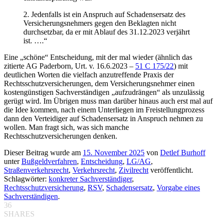
2. Jedenfalls ist ein Anspruch auf Schadensersatz des
Versicherungsnehmers gegen den Beklagten nicht
durchsetzbar, da er mit Ablauf des 31.12.2023 verjährt
ist. ….“
Eine „schöne“ Entscheidung, mit der mal wieder (ähnlich das
zitierte AG Paderborn, Urt. v. 16.6.2023 –
51 C 175/22
) mit
deutlichen Worten die vielfach anzutreffende Praxis der
Rechtsschutzversicherungen, dem Versicherungsnehmer einen
kostengünstigen Sachverständigen „aufzudrängen“ als unzulässig
gerügt wird. Im Übrigen muss man darüber hinaus auch erst mal auf
die Idee kommen, nach einem Unterliegen im Freistellungprozess
dann den Verteidiger auf Schadensersatz in Anspruch nehmen zu
wollen. Man fragt sich, was sich manche
Rechtsschutzversicherungen denken.
Dieser Beitrag wurde am
15. November 2025
von
Detlef Burhoff
unter
Bußgeldverfahren
,
Entscheidung
,
LG/AG
,
Straßenverkehrsrecht
,
Verkehrsrecht
,
Zivilrecht
veröffentlicht.
Schlagwörter:
konkreter Sachverständiger
,
Rechtsschutzversicherung
,
RSV
,
Schadensersatz
,
Vorgabe eines
Sachverständigen
.
36
SHARES