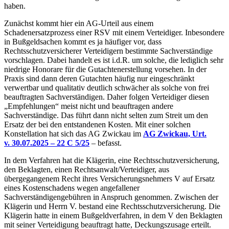
haben.
Zunächst kommt hier ein AG-Urteil aus einem
Schadenersatzprozess einer RSV mit einem Verteidiger. Inbesondere
in Bußgeldsachen kommt es ja häufiger vor, dass
Rechtsschutzversicherer Verteidigern bestimmte Sachverständige
vorschlagen. Dabei handelt es ist i.d.R. um solche, die lediglich sehr
niedrige Honorare für die Gutachtenerstellung vorsehen. In der
Praxis sind dann deren Gutachten häufig nur eingeschränkt
verwertbar und qualitativ deutlich schwächer als solche von frei
beauftragten Sachverständigen. Daher folgen Verteidiger diesen
„Empfehlungen“ meist nicht und beauftragen andere
Sachverständige. Das führt dann nicht selten zum Streit um den
Ersatz der bei den entstandenen Kosten. Mit einer solchen
Konstellation hat sich das AG Zwickau im
AG Zwickau, Urt.
v. 30.07.2025 – 22 C 5/25
– befasst.
In dem Verfahren hat die Klägerin, eine Rechtsschutzversicherung,
den Beklagten, einen Rechtsanwalt/Verteidiger, aus
übergegangenem Recht ihres Versicherungsnehmers V auf Ersatz
eines Kostenschadens wegen angefallener
Sachverständigengebühren in Anspruch genommen. Zwischen der
Klägerin und Herrn V. bestand eine Rechtsschutzversicherung. Die
Klägerin hatte in einem Bußgeldverfahren, in dem V den Beklagten
mit seiner Verteidigung beauftragt hatte, Deckungszusage erteilt.