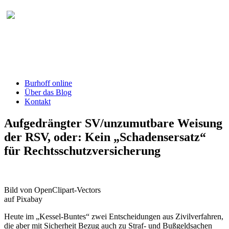
Burhoff online Blog
herausgegeben von RA Detlef Burhoff,
RiOLG a.D.
Burhoff online
Über das Blog
Kontakt
Aufgedrängter SV/unzumutbare Weisung
der RSV, oder: Kein „Schadensersatz“
für Rechtsschutzversicherung
Bild von OpenClipart-Vectors
auf Pixabay
Heute im „Kessel-Buntes“ zwei Entscheidungen aus Zivilverfahren,
die aber mit Sicherheit Bezug auch zu Straf- und Bußgeldsachen