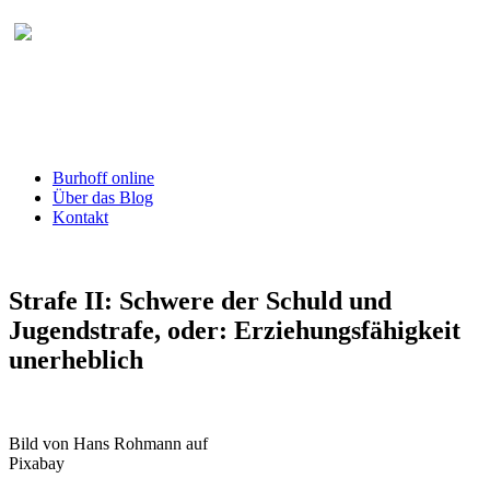
Burhoff online Blog
herausgegeben von RA Detlef Burhoff,
RiOLG a.D.
Burhoff online
Über das Blog
Kontakt
Strafe II: Schwere der Schuld und
Jugendstrafe, oder: Erziehungsfähigkeit
unerheblich
Bild von Hans Rohmann auf
Pixabay