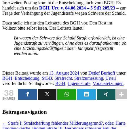
Im zweiten Posting kommt die Entscheidung auch vom BGH. Es
handelt sich um das
B
GH, Urt. v. 04.06.2024 – 5 StR 205/23
– zur
Frage der Verhängung der Jugendstrafe wegen Schwere der Schuld.
Dazu stelle ich nur den Leitsatzu des BGH vor. Den Rest im
Volltext bitte selbst lesen. Der Leitsatz lautet:
Ist wegen der Schwere der Schuld Strafe erforderlich, ist eine
Jugendstrafe zu verhängen, ohne dass es darauf ankommt, ob
eine Erziehungsbedürftigkeit oder -fähigkeit festgestellt
werden kann.
Dieser Beitrag wurde am
13. August 2024
von
Detlef Burhoff
unter
BGH
,
Entscheidung
,
StGB
,
Strafrecht
,
Strafzumessung
,
Urteil
veröffentlicht. Schlagwörter:
BGH
,
Jugendstrafe
,
Voraussetzungen
.
38
SHARES
Beitragsnavigation
←
Strafe I: Strafschärfung fehlender Milderungsgrund?, oder: Harte
Drogen/weiche Drogen
Strafe III: Besonders schwerer Fall der