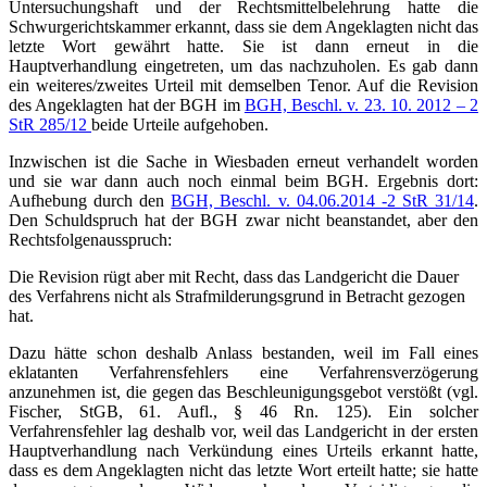
Untersuchungshaft und der Rechtsmittelbelehrung hatte die
Schwurgerichtskammer erkannt, dass sie dem Angeklagten nicht das
letzte Wort gewährt hatte. Sie ist dann erneut in die
Hauptverhandlung eingetreten, um das nachzuholen. Es gab dann
ein weiteres/zweites Urteil mit demselben Tenor. Auf die Revision
des Angeklagten hat der BGH im
BGH, Beschl. v. 23. 10. 2012 – 2
StR 285/12
beide Urteile aufgehoben.
Inzwischen ist die Sache in Wiesbaden erneut verhandelt worden
und sie war dann auch noch einmal beim BGH. Ergebnis dort:
Aufhebung durch den
BGH, Beschl. v. 04.06.2014 -2 StR 31/14
.
Den Schuldspruch hat der BGH zwar nicht beanstandet, aber den
Rechtsfolgenausspruch:
Die Revision rügt aber mit Recht, dass das Landgericht die Dauer
des Verfahrens nicht als Strafmilderungsgrund in Betracht gezogen
hat.
Dazu hätte schon deshalb Anlass bestanden, weil im Fall eines
eklatanten Verfahrensfehlers eine Verfahrensverzögerung
anzunehmen ist, die gegen das Beschleunigungsgebot verstößt (vgl.
Fischer, StGB, 61. Aufl., § 46 Rn. 125). Ein solcher
Verfahrensfehler lag deshalb vor, weil das Landgericht in der ersten
Hauptverhandlung nach Verkündung eines Urteils erkannt hatte,
dass es dem Angeklagten nicht das letzte Wort erteilt hatte; sie hatte