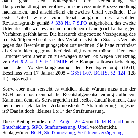
dann gegen den Widerspruch der Verteidigung die
Hauptverhandlung neu eröffnet, um die versäumte Prozesshandlung
nachzuholen, und anschließend ein zweites Urteil verkündet. Das
erste Urteil wurde vom Senat aufgrund des absoluten
Revisionsgrunds gemäß
§ 338 Nr. 7 StPO
aufgehoben, das zweite
Urteil deshalb, weil es an einem noch beim Landgericht anhängigen
Verfahren gefehlt hatte. Die hierdurch eingetretene Verzögerung des
rechtskräftigen Abschlusses des Verfahrens ist dem Staat als Verstoß
gegen das Beschleunigungsgebot zuzurechnen. Sie hätte zumindest
als Strafmilderungsgrund berücksichtigt werden müssen. Der neue
Tatrichter wird aber auch zu erwägen haben, ob wegen Verletzung
von
Art. 6 Abs. 1 Satz 1 EMRK
eine Kompensationsentscheidung
nach der Vollstreckungslösung der Rechtsprechung (BGH,
Beschluss vom 17. Januar 2008 –
GSSt 1/07
,
BGHSt 52, 124
, 128
ff.) angezeigt ist.
Sorry, aber man versteht es wirklich nicht: Warum muss nun der
BGH auch noch einmal die Rechtsfolgenentscheidung aufheben.
Kann man denn als Schwurgericht nicht selbst darauf kommen, dass
bei einem „eklatanten Verfahrensfehler“ Strafmilderung angesagt
ist? Das ist doch „kleines 1 x 1“ der Strafzumessung.
Dieser Beitrag wurde am
21. August 2014
von
Detlef Burhoff
unter
Entscheidung
,
StPO
,
Strafzumessung
,
Urteil
veröffentlicht.
Schlagwörter:
BGH
,
Strafzumessung
,
Verfahrensverzögerung
.