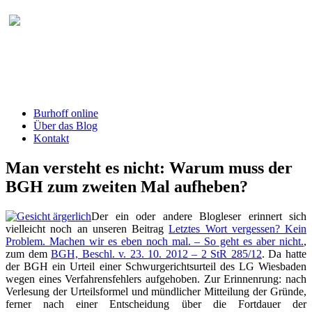
Burhoff online Blog
herausgegeben von RA Detlef Burhoff,
RiOLG a.D.
Burhoff online
Über das Blog
Kontakt
Man versteht es nicht: Warum muss der
BGH zum zweiten Mal aufheben?
Der ein oder andere Blogleser erinnert sich
vielleicht noch an unseren Beitrag
Letztes Wort vergessen? Kein
Problem. Machen wir es eben noch mal. – So geht es aber nicht.
,
zum dem
BGH, Beschl. v. 23. 10. 2012 – 2 StR 285/12
. Da hatte
der BGH ein Urteil einer Schwurgerichtsurteil des LG Wiesbaden
wegen eines Verfahrensfehlers aufgehoben. Zur Erinnenrung: nach
Verlesung der Urteilsformel und mündlicher Mitteilung der Gründe,
ferner nach einer Entscheidung über die Fortdauer der