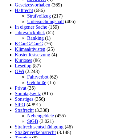
Gesetzesvorhaben
(369)
Haftrecht
(686)
Strafvollzug
(217)
Untersuchungshaft
(406)
In eigener Sache
(159)
Jahresrückblick
(65)
Ranking
(1)
KCanG/CanG
(76)
Klimaaktivisten
(25)
Kostenfestsetzung
(4)
Kurioses
(86)
Lesetipp
(87)
OWi
(2.243)
Fahrverbot
(62)
Geldbuße
(15)
Privat
(35)
Sonntagswitz
(815)
Sonstiges
(356)
StPO
(4.891)
Strafrecht
(3.338)
Nebengebiete
(455)
StGB
(3.021)
Strafrechtsentschädigung
(46)
Straßenverkehrsrecht
(3.148)
Termine
(6)