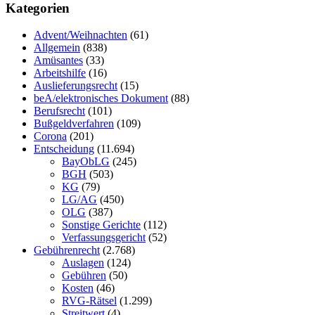
Kategorien
Advent/Weihnachten
(61)
Allgemein
(838)
Amüsantes
(33)
Arbeitshilfe
(16)
Auslieferungsrecht
(15)
beA/elektronisches Dokument
(88)
Berufsrecht
(101)
Bußgeldverfahren
(109)
Corona
(201)
Entscheidung
(11.694)
BayObLG
(245)
BGH
(503)
KG
(79)
LG/AG
(450)
OLG
(387)
Sonstige Gerichte
(112)
Verfassungsgericht
(52)
Gebührenrecht
(2.768)
Auslagen
(124)
Gebühren
(50)
Kosten
(46)
RVG-Rätsel
(1.299)
Streitwert
(4)