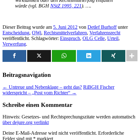
Wirksamkeit oder den Rechtsmittelerfolg entfalten
würde (vgl. BGH
NStZ 1995, 221
). ….
Dieser Beitrag wurde am
5. Juni 2012
von
Detlef Burhoff
unter
Entscheidung
,
OWi
,
Rechtsmittelverfahren
,
Verfahrensrecht
veröffentlicht. Schlagwörter:
Einspruch
,
OLG Celle
,
Urteil
,
Verwerfung
.
Beitragsnavigation
←
Untreue und Nebenklage – geht das?
RiBGH Fischer
widerspricht – „Post vom Richter“
→
Schreibe einen Kommentar
Hinweis: Gesetzes- und Rechtsprechungszitate werden automatisch
über dejure.org verlinkt
Deine E-Mail-Adresse wird nicht veröffentlicht.
Erforderliche
Felder sind mit
*
markiert