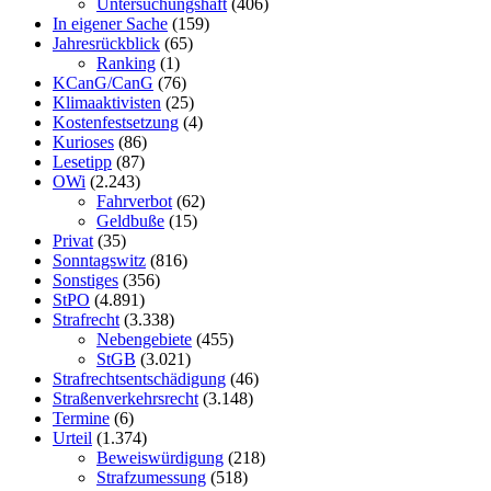
Untersuchungshaft
(406)
In eigener Sache
(159)
Jahresrückblick
(65)
Ranking
(1)
KCanG/CanG
(76)
Klimaaktivisten
(25)
Kostenfestsetzung
(4)
Kurioses
(86)
Lesetipp
(87)
OWi
(2.243)
Fahrverbot
(62)
Geldbuße
(15)
Privat
(35)
Sonntagswitz
(816)
Sonstiges
(356)
StPO
(4.891)
Strafrecht
(3.338)
Nebengebiete
(455)
StGB
(3.021)
Strafrechtsentschädigung
(46)
Straßenverkehrsrecht
(3.148)
Termine
(6)
Urteil
(1.374)
Beweiswürdigung
(218)
Strafzumessung
(518)