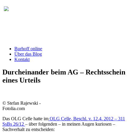
Burhoff online Blog
herausgegeben von RA Detlef Burhoff,
RiOLG a.D.
Burhoff online
Über das Blog
Kontakt
Durcheinander beim AG – Rechtsschein
eines Urteils
© Stefan Rajewski -
Fotolia.com
Das OLG Celle hatte im
OLG Celle, Beschl. v. 12.4. 2012 – 311
SsBs 26/12
– über folgenden – in meinen Augen kuriosen –
Sachverhalt zu entscheiden: