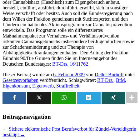
oder Cannabisharz (Haschisch) zum Eigengebrauch anbaut,
herstellt, einführt, ausführt, durchführt, erwirbt, sich in sonstiger
Weise verschafft oder besitzt. Auch soll die Bundesregierung nach
dem Willen der Fraktion gemeinsam mit Suchtexperten und den
Ländern ein nationales Aktionsprogramm zur Cannabisprävention
entwickeln. Das Programm solle ein differenziertes
Maßnahmenpaket zur Verhaltens- und Verhältnisprävention
riskanten Cannabisgebrauchs insbesondere bei Jugendlichen sowie
zur Schadensminderung und zur Therapie von
Abhängigkeitserkrankungen enthalten. Den Antrag der Fraktion
Bündnis 90/Die Grünen finden Sie im Internetangebot des
Deutschen Bundestages:
BT-Drs. 16/11762
Dieser Beitrag wurde am
6. Februar 2009
von
Detlef Burhoff
unter
Gesetzesvorhaben
veröffentlicht. Schlagwörter:
BT-Drs.
,
BtM
,
Eigenkonsum
,
Eigenwerb
,
Straffreiheit
.
Beitragsnavigation
←
Sichere elektronische Post
Berufsverbot für Zündel-Verteidigerin
bestätigt
→