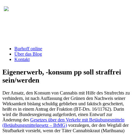
Burhoff online Blog
herausgegeben von RA Detlef Burhoff,
RiOLG a.D.
Burhoff online
Über das Blog
Kontakt
Eigenerwerb, -konsum pp soll straffrei
sein/werden
Der Ansatz, den Konsum von Cannabis mit Hilfe des Strafrechts zu
verhindern, ist nach Auffassung der Grünen den Nachweis seiner
Wirksamkeit bislang schuldig geblieben und faktisch gescheitert,
heißt es in einem Antrag der Fraktion (BT-Drs. 16/11762). Darin
wird die Bundesregierung aufgefordert, einen Entwurf zur
Änderung des
Gesetzes über den Verkehr mit Betäubungsmitteln
(Betäubungsmittelgesetz – BtMG)
vorzulegen, der den Wegfall der
Strafbarkeit vorsieht, wenn der Täter Cannabiskraut (Marihuana)