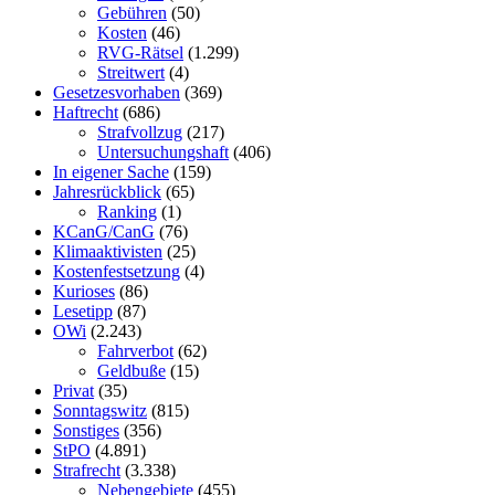
Gebühren
(50)
Kosten
(46)
RVG-Rätsel
(1.299)
Streitwert
(4)
Gesetzesvorhaben
(369)
Haftrecht
(686)
Strafvollzug
(217)
Untersuchungshaft
(406)
In eigener Sache
(159)
Jahresrückblick
(65)
Ranking
(1)
KCanG/CanG
(76)
Klimaaktivisten
(25)
Kostenfestsetzung
(4)
Kurioses
(86)
Lesetipp
(87)
OWi
(2.243)
Fahrverbot
(62)
Geldbuße
(15)
Privat
(35)
Sonntagswitz
(815)
Sonstiges
(356)
StPO
(4.891)
Strafrecht
(3.338)
Nebengebiete
(455)