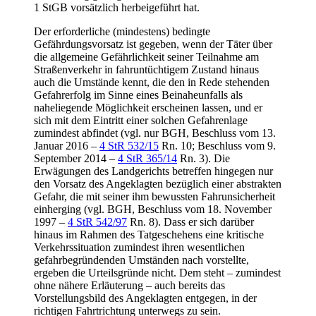
1 StGB vorsätzlich herbeigeführt hat.
Der erforderliche (mindestens) bedingte
Gefährdungsvorsatz ist gegeben, wenn der Täter über
die allgemeine Gefährlichkeit seiner Teilnahme am
Straßenverkehr in fahruntüchtigem Zustand hinaus
auch die Umstände kennt, die den in Rede stehenden
Gefahrerfolg im Sinne eines Beinaheunfalls als
naheliegende Möglichkeit erscheinen lassen, und er
sich mit dem Eintritt einer solchen Gefahrenlage
zumindest abfindet (vgl. nur BGH, Beschluss vom 13.
Januar 2016 –
4 StR 532/15
Rn. 10; Beschluss vom 9.
September 2014 –
4 StR 365/14
Rn. 3). Die
Erwägungen des Landgerichts betreffen hingegen nur
den Vorsatz des Angeklagten bezüglich einer abstrakten
Gefahr, die mit seiner ihm bewussten Fahrunsicherheit
einherging (vgl. BGH, Beschluss vom 18. November
1997 –
4 StR 542/97
Rn. 8). Dass er sich darüber
hinaus im Rahmen des Tatgeschehens eine kritische
Verkehrssituation zumindest ihren wesentlichen
gefahrbegründenden Umständen nach vorstellte,
ergeben die Urteilsgründe nicht. Dem steht – zumindest
ohne nähere Erläuterung – auch bereits das
Vorstellungsbild des Angeklagten entgegen, in der
richtigen Fahrtrichtung unterwegs zu sein.