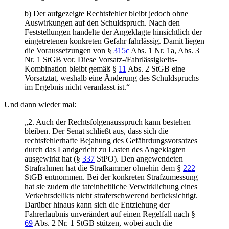
b) Der aufgezeigte Rechtsfehler bleibt jedoch ohne
Auswirkungen auf den Schuldspruch. Nach den
Feststellungen handelte der Angeklagte hinsichtlich der
eingetretenen konkreten Gefahr fahrlässig. Damit liegen
die Voraussetzungen von §
315c
Abs. 1 Nr. 1a, Abs. 3
Nr. 1 StGB vor. Diese Vorsatz-/Fahrlässigkeits-
Kombination bleibt gemäß §
11
Abs. 2 StGB eine
Vorsatztat, weshalb eine Änderung des Schuldspruchs
im Ergebnis nicht veranlasst ist.“
Und dann wieder mal:
„2. Auch der Rechtsfolgenausspruch kann bestehen
bleiben. Der Senat schließt aus, dass sich die
rechtsfehlerhafte Bejahung des Gefährdungsvorsatzes
durch das Landgericht zu Lasten des Angeklagten
ausgewirkt hat (§
337
StPO). Den angewendeten
Strafrahmen hat die Strafkammer ohnehin dem §
222
StGB entnommen. Bei der konkreten Strafzumessung
hat sie zudem die tateinheitliche Verwirklichung eines
Verkehrsdelikts nicht straferschwerend berücksichtigt.
Darüber hinaus kann sich die Entziehung der
Fahrerlaubnis unverändert auf einen Regelfall nach §
69
Abs. 2 Nr. 1 StGB stützen, wobei auch die