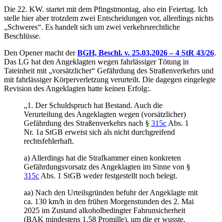
Die 22. KW. startet mit dem Pfingstmontag, also ein Feiertag. Ich
stelle hier aber trotzdem zwei Entscheidungen vor, allerdings nichts
„Schweres“. Es handelt sich um zwei verkehrsrechtliche
Beschlüsse.
Den Opener macht der
BGH, Beschl. v. 25.03.2026 – 4 StR 43/26
.
Das LG hat den Angeklagten wegen fahrlässiger Tötung in
Tateinheit mit „vorsätzlicher“ Gefährdung des Straßenverkehrs und
mit fahrlässiger Körperverletzung verurteilt. Die dagegen eingelegte
Revision des Angeklagten hatte keinen Erfolg:.
„1. Der Schuldspruch hat Bestand. Auch die
Verurteilung des Angeklagten wegen (vorsätzlicher)
Gefährdung des Straßenverkehrs nach §
315c
Abs. 1
Nr. 1a StGB erweist sich als nicht durchgreifend
rechtsfehlerhaft.
a) Allerdings hat die Strafkammer einen konkreten
Gefährdungsvorsatz des Angeklagten im Sinne von §
315c
Abs. 1 StGB weder festgestellt noch belegt.
aa) Nach den Urteilsgründen befuhr der Angeklagte mit
ca. 130 km/h in den frühen Morgenstunden des 2. Mai
2025 im Zustand alkoholbedingter Fahrunsicherheit
(BAK mindestens 1,58 Promille), um die er wusste,