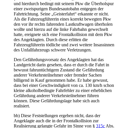
und hierdurch bedingt mit seinem Pkw die Überholspur
einer zweispurigen Bundesautobahn entgegen der
Fahrtrichtung. Seine „Geisterfahrt“ erkannte er nicht.
Als die Fahrzeugführerin eines korrekt bewegten Pkw
den vor ihr rechts fahrenden Lastkraftwagen überholen
wollte und hierzu auf die linke Fahrbahn gewechselt
hatte, ereignete sich eine Frontalkollision mit dem Pkw
des Angeklagten. Durch diese erlitten die
Fahrzeugführerin tödliche und zwei weitere Insassinnen
des Unfallfahrzeugs schwere Verletzungen.
Den Gefährdungsvorsatz des Angeklagten hat das
Landgericht darin gesehen, dass er durch die Fahrt in
bewusst fahruntüchtigem Zustand die Gefährdung
anderer Verkehrsteilnehmer oder fremder Sachen
billigend in Kauf genommen habe. Er habe gewusst,
dass bei einer Geschwindigkeit von ca. 130 km/h schon
kleine alkoholbedingte Fahrfehler zu einer erheblichen
Gefährdung anderer Verkehrsteilnehmer führen
können. Diese Gefährdungslage habe sich auch
realisiert.
bb) Diese Feststellungen ergeben nicht, dass der
Angeklagte auch die in der Frontalkollision zur
Realisierung gelangte Gefahr im Sinne von §
315c
Abs.