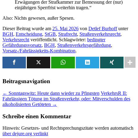
Erwägungen der Strafkammer zur Bemessung der (nur)
einjährigen Sperrfrist weiterhin tragen.“
Also: Nichts gewesen, außer Spesen.
Dieser Beitrag wurde am
25. Mai 2026
von
Detlef Burhoff
unter
BGH
,
Entscheidung
,
StGB
,
Strafrecht
,
Straßenverkehrsrecht
,
Verkehrsrecht
veröffentlicht. Schlagwörter:
bedingter
Gefährdungsvorsatz
,
BGH
,
Straßenverkehrsgefährdung
,
Vorsatz-/Fahrlässigkeits-Kombination
.
Beitragsnavigation
←
Sonntagswitz: Heute dann wieder zu Pfingsten
VerkehrsR II:
Fahrlässigen Tötung im Straßenverkehr, oder: Mitverschulden des
alkoholisierten Getöteten
→
Schreibe einen Kommentar
Hinweis: Gesetzes- und Rechtsprechungszitate werden automatisch
über dejure.org verlinkt