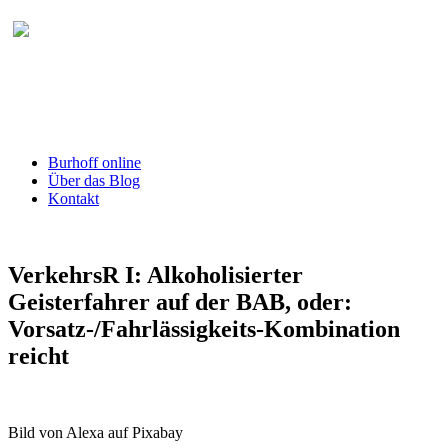
Burhoff online Blog
herausgegeben von RA Detlef Burhoff,
RiOLG a.D.
Burhoff online
Über das Blog
Kontakt
VerkehrsR I: Alkoholisierter
Geisterfahrer auf der BAB, oder:
Vorsatz-/Fahrlässigkeits-Kombination
reicht
Bild von Alexa auf Pixabay