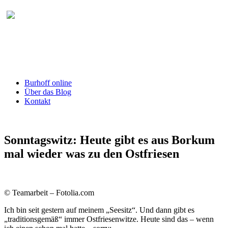
Burhoff online Blog
herausgegeben von RA Detlef Burhoff,
RiOLG a.D.
Burhoff online
Über das Blog
Kontakt
Sonntagswitz: Heute gibt es aus Borkum
mal wieder was zu den Ostfriesen
© Teamarbeit – Fotolia.com
Ich bin seit gestern auf meinem „Seesitz“. Und dann gibt es
„traditionsgemäß“ immer Ostfriesenwitze. Heute sind das – wenn