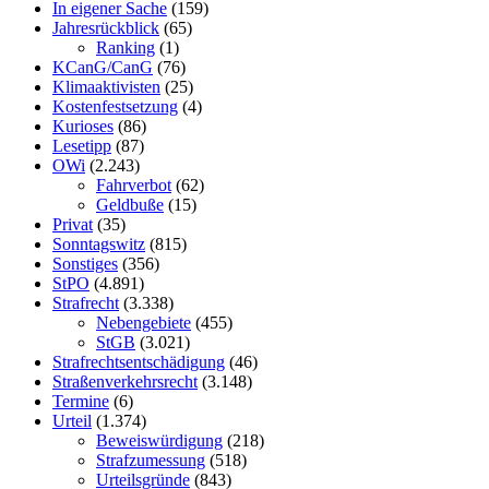
In eigener Sache
(159)
Jahresrückblick
(65)
Ranking
(1)
KCanG/CanG
(76)
Klimaaktivisten
(25)
Kostenfestsetzung
(4)
Kurioses
(86)
Lesetipp
(87)
OWi
(2.243)
Fahrverbot
(62)
Geldbuße
(15)
Privat
(35)
Sonntagswitz
(815)
Sonstiges
(356)
StPO
(4.891)
Strafrecht
(3.338)
Nebengebiete
(455)
StGB
(3.021)
Strafrechtsentschädigung
(46)
Straßenverkehrsrecht
(3.148)
Termine
(6)
Urteil
(1.374)
Beweiswürdigung
(218)
Strafzumessung
(518)
Urteilsgründe
(843)