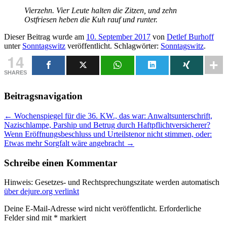
Vierzehn. Vier Leute halten die Zitzen, und zehn
Ostfriesen heben die Kuh rauf und runter.
Dieser Beitrag wurde am
10. September 2017
von
Detlef Burhoff
unter
Sonntagswitz
veröffentlicht. Schlagwörter:
Sonntagswitz
.
14
SHARES
Beitragsnavigation
←
Wochenspiegel für die 36. KW., das war: Anwaltsunterschrift,
Nazischlampe, Parship und Betrug durch Haftpflichtversicherer?
Wenn Eröffnungsbeschluss und Urteilstenor nicht stimmen, oder:
Etwas mehr Sorgfalt wäre angebracht
→
Schreibe einen Kommentar
Hinweis: Gesetzes- und Rechtsprechungszitate werden automatisch
über dejure.org verlinkt
Deine E-Mail-Adresse wird nicht veröffentlicht.
Erforderliche
Felder sind mit
*
markiert