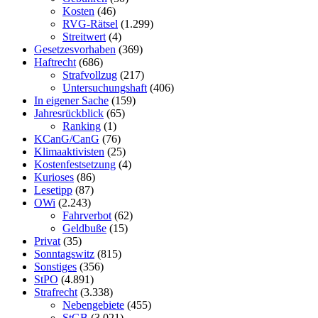
Kosten
(46)
RVG-Rätsel
(1.299)
Streitwert
(4)
Gesetzesvorhaben
(369)
Haftrecht
(686)
Strafvollzug
(217)
Untersuchungshaft
(406)
In eigener Sache
(159)
Jahresrückblick
(65)
Ranking
(1)
KCanG/CanG
(76)
Klimaaktivisten
(25)
Kostenfestsetzung
(4)
Kurioses
(86)
Lesetipp
(87)
OWi
(2.243)
Fahrverbot
(62)
Geldbuße
(15)
Privat
(35)
Sonntagswitz
(815)
Sonstiges
(356)
StPO
(4.891)
Strafrecht
(3.338)
Nebengebiete
(455)
StGB
(3.021)