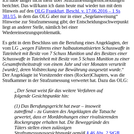
Ich habe länger nicht mehr über Strafzumessungsentscheidungen
berichtet. Das will/kann ich dann heute mal wieder tun mit dem
Hinweis auf den
OLG Frankfurt, Beschl. v. 17.06.2016 – 1 Ss
381/15
, in dem das OLG aber nur in einer „Segelanweisung“
Hinweise zur Strafzumessung gibt; der Entscheidungsschwerpunkt
liegt an anderer Stelle, nämlich bei einer
Wiedereinsetzungsproblematik.
Es geht in dem Beschluss um die Berufung eines Angeklagten, der
vom LG „
wegen Führens einer halbautomatisierten Schusswaffe in
Tateinheit mit Besitz von 7 Schuss Munition und des Besitzes einer
Schusswaffe in Tateinheit mit Besitz von 5 Schuss Munition zu einer
Gesamtfreiheitsstrafe von einem Jahr und vier Monaten verurteilt
[wurde], deren Vollstreckung zur Bewährung ausgesetzt wurde
.“
Der Angeklagte ist Vorsitzender eines (Rocker)Chapters, was die
Strafkammer in der Strafzumessung verwertet hat. Dazu das OLG:
„Der Senat weist für das weitere Verfahren auf
folgende Gesichtspunkte hin:
(1) Das Berufungsgericht hat zwar – insoweit
zutreffend – zu Gunsten des Angeklagten die Tatsache
gewertet, dass er Morddrohungen einer rivalisierenden
Rockergruppe erhalten hat. Die Beweggründe des
Täters stellen einen zulässigen
Strafzumessungsgesichtspunkt gemäß
§ 46 Abs. 2 StGB