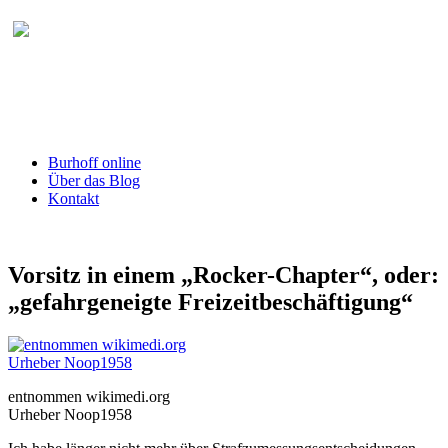
Burhoff online Blog
herausgegeben von RA Detlef Burhoff,
RiOLG a.D.
Burhoff online
Über das Blog
Kontakt
Vorsitz in einem „Rocker-Chapter“, oder:
„gefahrgeneigte Freizeitbeschäftigung“
entnommen wikimedi.org
Urheber Noop1958