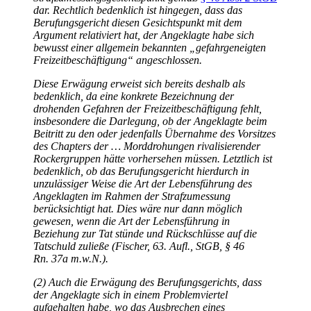
dar. Rechtlich bedenklich ist hingegen, dass das
Berufungsgericht diesen Gesichtspunkt mit dem
Argument relativiert hat, der Angeklagte habe sich
bewusst einer allgemein bekannten „gefahrgeneigten
Freizeitbeschäftigung“ angeschlossen.
Diese Erwägung erweist sich bereits deshalb als
bedenklich, da eine konkrete Bezeichnung der
drohenden Gefahren der Freizeitbeschäftigung fehlt,
insbesondere die Darlegung, ob der Angeklagte beim
Beitritt zu den oder jedenfalls Übernahme des Vorsitzes
des Chapters der … Morddrohungen rivalisierender
Rockergruppen hätte vorhersehen müssen. Letztlich ist
bedenklich, ob das Berufungsgericht hierdurch in
unzulässiger Weise die Art der Lebensführung des
Angeklagten im Rahmen der Strafzumessung
berücksichtigt hat. Dies wäre nur dann möglich
gewesen, wenn die Art der Lebensführung in
Beziehung zur Tat stünde und Rückschlüsse auf die
Tatschuld zuließe (Fischer, 63. Aufl., StGB, § 46
Rn. 37a m.w.N.).
(2) Auch die Erwägung des Berufungsgerichts, dass
der Angeklagte sich in einem Problemviertel
aufgehalten habe, wo das Ausbrechen eines