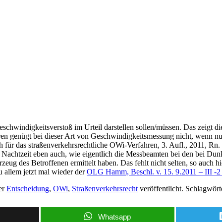
OLG a.D.
 Geschwindigkeitsverstoß im Urteil darstellen sollen/müssen. Das zeigt
hren genügt bei dieser Art von Geschwindigkeitsmessung nicht, wenn nu
 für das straßenverkehrsrechtliche OWi-Verfahren, 3. Aufl., 2011, Rn.
achtzeit eben auch, wie eigentlich die Messbeamten bei den bei Dunkel
 des Betroffenen ermittelt haben. Das fehlt nicht selten, so auch hie
 allem jetzt mal wieder der
OLG Hamm, Beschl. v. 15. 9.2011 – III -
er
Entscheidung
,
OWi
,
Straßenverkehrsrecht
veröffentlicht. Schlagwört
Whatsapp