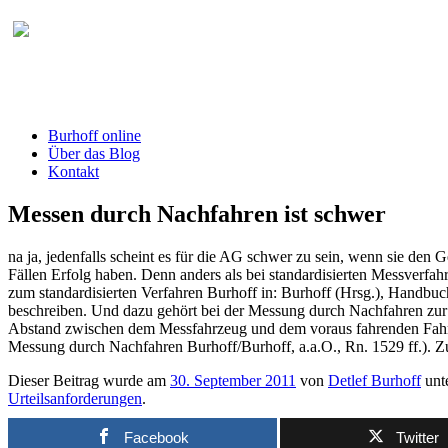
Burhoff online Blog
herausgegeben von RA Detlef Burhoff, Ri
Burhoff online
Über das Blog
Kontakt
Messen durch Nachfahren ist schwer
na ja, jedenfalls scheint es für die AG schwer zu sein, wenn sie den
Fällen Erfolg haben. Denn anders als bei standardisierten Messverfa
zum standardisierten Verfahren Burhoff in: Burhoff (Hrsg.), Handbuch
beschreiben. Und dazu gehört bei der Messung durch Nachfahren zur N
Abstand zwischen dem Messfahrzeug und dem voraus fahrenden Fahrzeug
Messung durch Nachfahren Burhoff/Burhoff, a.a.O., Rn. 1529 ff.). Zu
Dieser Beitrag wurde am
30. September 2011
von
Detlef Burhoff
unt
Urteilsanforderungen
.
Facebook
Twitter