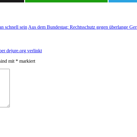
n schnell sein
Aus dem Bundestag: Rechtsschutz gegen überlange Geri
ber dejure.org verlinkt
sind mit
*
markiert