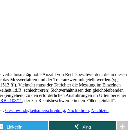
 die verhältnismäßig hohe Anzahl von Rechtsbeschwerden, die in diesen
r das Messverfahren und der Toleranzwert mitgeteilt werden (vgl.
 1513 ff.). Vielmehr muss der Tatrichter die Messung im Einzelnen
heit i.d.R. schlecht(eren) Sichtverhältnissen den gleichbleibenden
r (eingehend zu den erforderlichen Ausführungen im Urteil bei einer
2 RBs 108/11
, der zur Rechtsbeschwerde in den Fällen „einlädt“.
er:
Geschwindigkeitsüberschreitung
,
Nachfahren
,
Nachtzeit
,
Linkedin
Xing