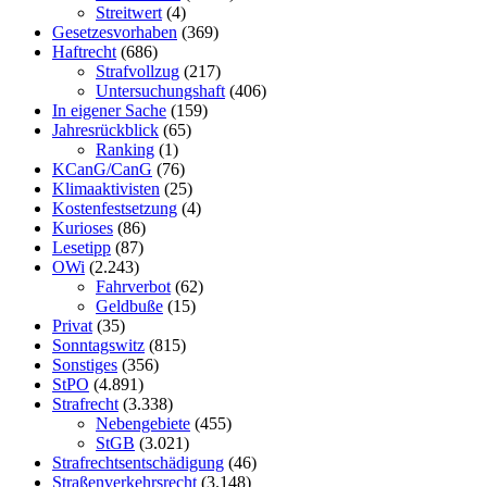
Streitwert
(4)
Gesetzesvorhaben
(369)
Haftrecht
(686)
Strafvollzug
(217)
Untersuchungshaft
(406)
In eigener Sache
(159)
Jahresrückblick
(65)
Ranking
(1)
KCanG/CanG
(76)
Klimaaktivisten
(25)
Kostenfestsetzung
(4)
Kurioses
(86)
Lesetipp
(87)
OWi
(2.243)
Fahrverbot
(62)
Geldbuße
(15)
Privat
(35)
Sonntagswitz
(815)
Sonstiges
(356)
StPO
(4.891)
Strafrecht
(3.338)
Nebengebiete
(455)
StGB
(3.021)
Strafrechtsentschädigung
(46)
Straßenverkehrsrecht
(3.148)