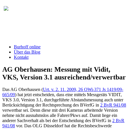
Burhoff online Blog
herausgegeben von RA Detlef Burhoff,
RiOLG a.D.
Burhoff online
Über das Blog
Kontakt
AG Oberhausen: Messung mit Vidit,
VKS, Version 3.1 ausreichend/verwertbar
Das AG Oberhausen (
Urt. v. 2. 11. 2009, 26 OWi-371 Js 1419/09-
665/09
) hat jetzt entscheiden, dass eine mittels Messgeräts VIDIT,
VKS 3.0, Version 3.1, durchgeführte Abstandsmessung auch unter
Berücksichtigung der Rechtsprechung des BVerfG in
2 BvR 941/08
verwertbar sei. Denn diese mit drei Kameras arbeitende Version
nehme nicht ausnahmslos alle Fahrer/Pkws auf. Damit liege ein
anderer Sachverhalt als bei der Entscheidung des BVerfG in
2 BvR
941/08
vor. Das OLG Düsseldorf hat die Rechtsbeschwerde