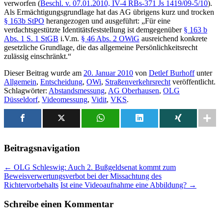
verworfen (
Beschl. v. 07.01.2010, IV-4 RBs-371 Js 1419/09-5/10
).
Als Ermächtigungsgrundlage hat das AG übrigens kurz und trocken
§ 163b StPO
herangezogen und ausgeführt: „Für eine
verdachtsgestützte Identitätsfeststellung ist demgegenüber
§ 163 b
Abs. 1 S. 1 StGB
i.V.m.
§ 46 Abs. 2 OWiG
ausreichend konkrete
gesetzliche Grundlage, die das allgemeine Persönlichkeitsrecht
zulässig einschränkt.“
Dieser Beitrag wurde am
20. Januar 2010
von
Detlef Burhoff
unter
Allgemein
,
Entscheidung
,
OWi
,
Straßenverkehrsrecht
veröffentlicht.
Schlagwörter:
Abstandsmessung
,
AG Oberhausen
,
OLG
Düsseldorf
,
Videomessung
,
Vidit
,
VKS
.
Beitragsnavigation
←
OLG Schleswig: Auch 2. Bußgeldsenat kommt zum
Beweisverwertungsverbot bei der Missachtung des
Richtervorbehalts
Ist eine Videoaufnahme eine Abbildung?
→
Schreibe einen Kommentar