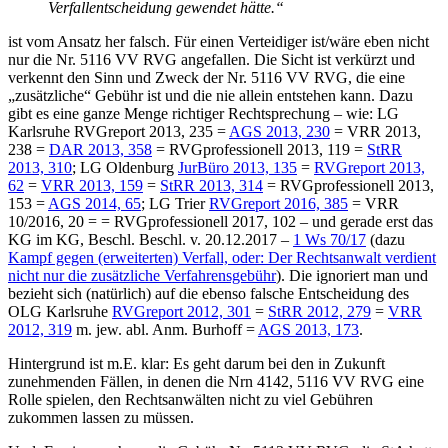
Verfallentscheidung gewendet hätte.“
ist vom Ansatz her falsch. Für einen Verteidiger ist/wäre eben nicht
nur die Nr. 5116 VV RVG angefallen. Die Sicht ist verkürzt und
verkennt den Sinn und Zweck der Nr. 5116 VV RVG, die eine
„zusätzliche“ Gebühr ist und die nie allein entstehen kann. Dazu
gibt es eine ganze Menge richtiger Rechtsprechung – wie: LG
Karlsruhe RVGreport 2013, 235 =
AGS 2013, 230
= VRR 2013,
238 =
DAR 2013, 358
= RVGprofessionell 2013, 119 =
StRR
2013, 310
; LG Oldenburg
JurBüro 2013, 135
=
RVGreport 2013,
62
=
VRR 2013, 159
=
StRR 2013, 314
= RVGprofessionell 2013,
153 =
AGS 2014, 65
; LG Trier
RVGreport 2016, 385
= VRR
10/2016, 20 = = RVGprofessionell 2017, 102 – und gerade erst das
KG im KG, Beschl. Beschl. v. 20.12.2017 –
1 Ws 70/17
(dazu
Kampf gegen (erweiterten) Verfall, oder: Der Rechtsanwalt verdient
nicht nur die zusätzliche Verfahrensgebühr
). Die ignoriert man und
bezieht sich (natürlich) auf die ebenso falsche Entscheidung des
OLG Karlsruhe
RVGreport 2012, 301
=
StRR 2012, 279
=
VRR
2012, 319
m. jew. abl. Anm. Burhoff =
AGS 2013, 173
.
Hintergrund ist m.E. klar: Es geht darum bei den in Zukunft
zunehmenden Fällen, in denen die Nrn 4142, 5116 VV RVG eine
Rolle spielen, den Rechtsanwälten nicht zu viel Gebühren
zukommen lassen zu müssen.