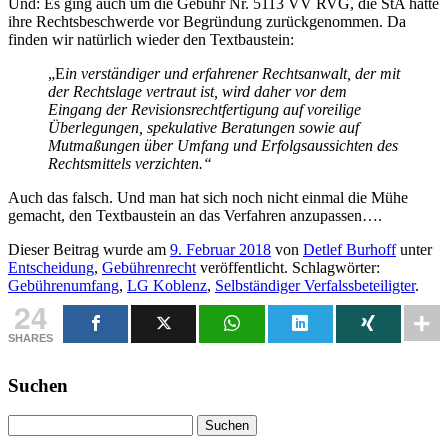
Und: Es ging auch um die Gebühr Nr. 5113 VV RVG, die StA hatte
ihre Rechtsbeschwerde vor Begründung zurückgenommen. Da
finden wir natürlich wieder den Textbaustein:
„E
in verständiger und erfahrener Rechtsanwalt, der mit
der Rechtslage vertraut ist, wird daher vor dem
Eingang der Revisionsrechtfertigung auf voreilige
Überlegungen, spekulative Beratungen sowie auf
Mutmaßungen über Umfang und Erfolgsaussichten des
Rechtsmittels verzichten.“
Auch das falsch. Und man hat sich noch nicht einmal die Mühe
gemacht, den Textbaustein an das Verfahren anzupassen….
Dieser Beitrag wurde am
9. Februar 2018
von
Detlef Burhoff
unter
Entscheidung
,
Gebührenrecht
veröffentlicht. Schlagwörter:
Gebührenumfang
,
LG Koblenz
,
Selbständiger Verfalssbeteiligter
.
24
SHARES
Suchen
Suchen
nach: