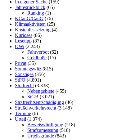
In eigener Sache
(159)
Jahresrückblick
(65)
Ranking
(1)
KCanG/CanG
(76)
Klimaaktivisten
(25)
Kostenfestsetzung
(4)
Kurioses
(86)
Lesetipp
(87)
OWi
(2.243)
Fahrverbot
(62)
Geldbuße
(15)
Privat
(35)
Sonntagswitz
(815)
Sonstiges
(356)
StPO
(4.891)
Strafrecht
(3.338)
Nebengebiete
(455)
StGB
(3.021)
Strafrechtsentschädigung
(46)
Straßenverkehrsrecht
(3.148)
Termine
(6)
Urteil
(1.374)
Beweiswürdigung
(218)
Strafzumessung
(518)
Urteilsgründe
(843)