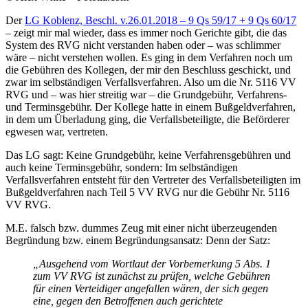
Der
LG Koblenz, Beschl. v.26.01.2018 – 9 Qs 59/17 + 9 Qs 60/17
– zeigt mir mal wieder, dass es immer noch Gerichte gibt, die das
System des RVG nicht verstanden haben oder – was schlimmer
wäre – nicht verstehen wollen. Es ging in dem Verfahren noch um
die Gebühren des Kollegen, der mir den Beschluss geschickt, und
zwar im selbständigen Verfallsverfahren. Also um die Nr. 5116 VV
RVG und – was hier streitig war – die Grundgebühr, Verfahrens-
und Terminsgebühr. Der Kollege hatte in einem Bußgeldverfahren,
in dem um Überladung ging, die Verfallsbeteiligte, die Beförderer
egwesen war, vertreten.
Das LG sagt: Keine Grundgebühr, keine Verfahrensgebühren und
auch keine Terminsgebühr, sondern: Im selbständigen
Verfallsverfahren entsteht für den Vertreter des Verfallsbeteiligten im
Bußgeldverfahren nach Teil 5 VV RVG nur die Gebühr Nr. 5116
VV RVG.
M.E. falsch bzw. dummes Zeug mit einer nicht überzeugenden
Begründung bzw. einem Begründungsansatz: Denn der Satz:
„Ausgehend vom Wortlaut der Vorbemerkung 5 Abs. 1
zum VV RVG ist zunächst zu prüfen, welche Gebühren
für einen Verteidiger angefallen wären, der sich gegen
eine, gegen den Betroffenen auch gerichtete