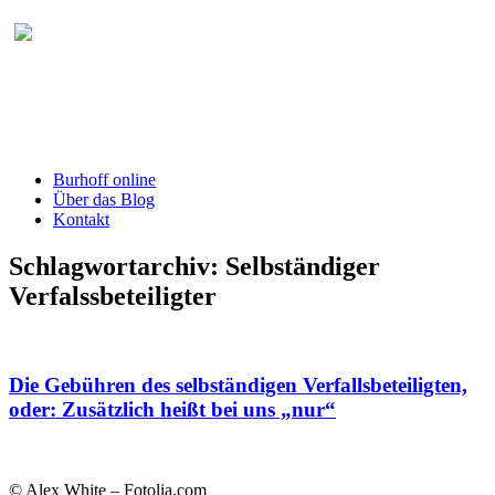
Burhoff online Blog
herausgegeben von RA Detlef Burhoff,
RiOLG a.D.
Burhoff online
Über das Blog
Kontakt
Schlagwortarchiv:
Selbständiger
Verfalssbeteiligter
Die Gebühren des selbständigen Verfallsbeteiligten,
oder: Zusätzlich heißt bei uns „nur“
© Alex White – Fotolia.com