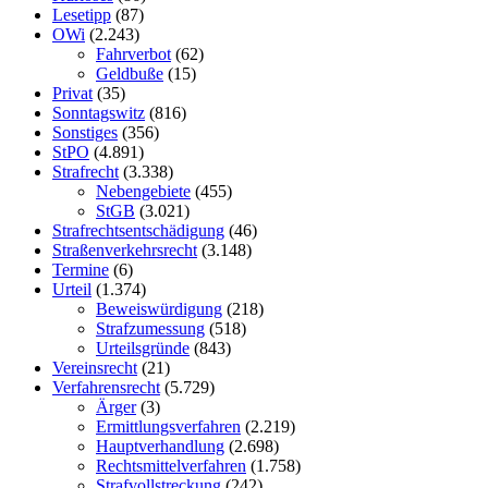
Lesetipp
(87)
OWi
(2.243)
Fahrverbot
(62)
Geldbuße
(15)
Privat
(35)
Sonntagswitz
(816)
Sonstiges
(356)
StPO
(4.891)
Strafrecht
(3.338)
Nebengebiete
(455)
StGB
(3.021)
Strafrechtsentschädigung
(46)
Straßenverkehrsrecht
(3.148)
Termine
(6)
Urteil
(1.374)
Beweiswürdigung
(218)
Strafzumessung
(518)
Urteilsgründe
(843)
Vereinsrecht
(21)
Verfahrensrecht
(5.729)
Ärger
(3)
Ermittlungsverfahren
(2.219)
Hauptverhandlung
(2.698)
Rechtsmittelverfahren
(1.758)
Strafvollstreckung
(242)