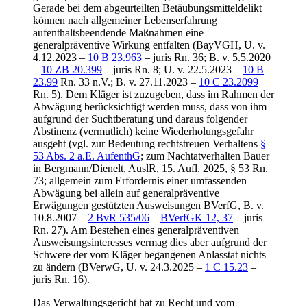
Gerade bei dem abgeurteilten Betäubungsmitteldelikt
können nach allgemeiner Lebenserfahrung
aufenthaltsbeendende Maßnahmen eine
generalpräventive Wirkung entfalten (BayVGH, U. v.
4.12.2023 –
10 B 23.963
– juris Rn. 36; B. v. 5.5.2020
–
10 ZB 20.399
– juris Rn. 8; U. v. 22.5.2023 –
10 B
23.99
Rn. 33 n.V.; B. v. 27.11.2023 –
10 C 23.2099
Rn. 5). Dem Kläger ist zuzugeben, dass im Rahmen der
Abwägung berücksichtigt werden muss, dass von ihm
aufgrund der Suchtberatung und daraus folgender
Abstinenz (vermutlich) keine Wiederholungsgefahr
ausgeht (vgl. zur Bedeutung rechtstreuen Verhaltens
§
53 Abs. 2 a.E. AufenthG
; zum Nachtatverhalten Bauer
in Bergmann/Dienelt, AuslR, 15. Aufl. 2025, § 53 Rn.
73; allgemein zum Erfordernis einer umfassenden
Abwägung bei allein auf generalpräventive
Erwägungen gestützten Ausweisungen BVerfG, B. v.
10.8.2007 –
2 BvR 535/06
–
BVerfGK 12, 37
– juris
Rn. 27). Am Bestehen eines generalpräventiven
Ausweisungsinteresses vermag dies aber aufgrund der
Schwere der vom Kläger begangenen Anlasstat nichts
zu ändern (BVerwG, U. v. 24.3.2025 –
1 C 15.23
–
juris Rn. 16).
Das Verwaltungsgericht hat zu Recht und vom