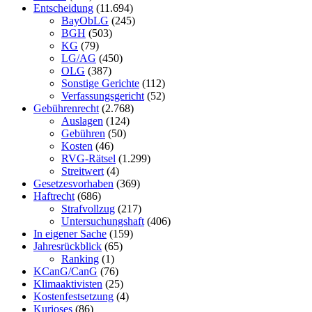
Entscheidung
(11.694)
BayObLG
(245)
BGH
(503)
KG
(79)
LG/AG
(450)
OLG
(387)
Sonstige Gerichte
(112)
Verfassungsgericht
(52)
Gebührenrecht
(2.768)
Auslagen
(124)
Gebühren
(50)
Kosten
(46)
RVG-Rätsel
(1.299)
Streitwert
(4)
Gesetzesvorhaben
(369)
Haftrecht
(686)
Strafvollzug
(217)
Untersuchungshaft
(406)
In eigener Sache
(159)
Jahresrückblick
(65)
Ranking
(1)
KCanG/CanG
(76)
Klimaaktivisten
(25)
Kostenfestsetzung
(4)
Kurioses
(86)