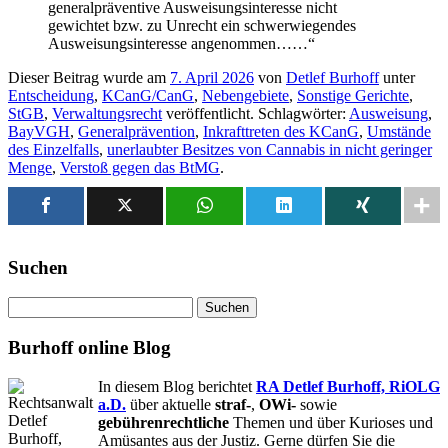
generalpräventive Ausweisungsinteresse nicht
gewichtet bzw. zu Unrecht ein schwerwiegendes
Ausweisungsinteresse angenommen……“
Dieser Beitrag wurde am
7. April 2026
von
Detlef Burhoff
unter
Entscheidung
,
KCanG/CanG
,
Nebengebiete
,
Sonstige Gerichte
,
StGB
,
Verwaltungsrecht
veröffentlicht. Schlagwörter:
Ausweisung
,
BayVGH
,
Generalprävention
,
Inkrafttreten des KCanG
,
Umstände
des Einzelfalls
,
unerlaubter Besitzes von Cannabis in nicht geringer
Menge
,
Verstoß gegen das BtMG
.
Suchen
Suchen
nach:
Burhoff online Blog
In diesem Blog berichtet
RA Detlef Burhoff, RiOLG
a.D.
über aktuelle
straf-
,
OWi-
sowie
gebührenrechtliche
Themen und über Kurioses und
Amüsantes aus der Justiz. Gerne dürfen Sie die