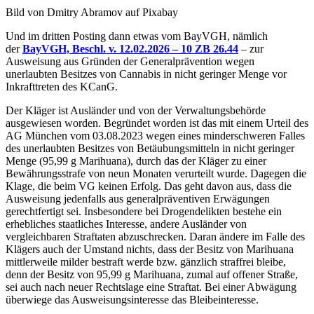
Bild von Dmitry Abramov auf Pixabay
Und im dritten Posting dann etwas vom BayVGH, nämlich
der
BayVGH, Beschl. v. 12.02.2026 – 10 ZB 26.44
– zur
Ausweisung aus Gründen der Generalprävention wegen
unerlaubten Besitzes von Cannabis in nicht geringer Menge vor
Inkrafttreten des KCanG.
Der Kläger ist Ausländer und von der Verwaltungsbehörde
ausgewiesen worden. Begründet worden ist das mit einem Urteil des
AG München vom 03.08.2023 wegen eines minderschweren Falles
des unerlaubten Besitzes von Betäubungsmitteln in nicht geringer
Menge (95,99 g Marihuana), durch das der Kläger zu einer
Bewährungsstrafe von neun Monaten verurteilt wurde. Dagegen die
Klage, die beim VG keinen Erfolg. Das geht davon aus, dass die
Ausweisung jedenfalls aus generalpräventiven Erwägungen
gerechtfertigt sei. Insbesondere bei Drogendelikten bestehe ein
erhebliches staatliches Interesse, andere Ausländer von
vergleichbaren Straftaten abzuschrecken. Daran ändere im Falle des
Klägers auch der Umstand nichts, dass der Besitz von Marihuana
mittlerweile milder bestraft werde bzw. gänzlich straffrei bleibe,
denn der Besitz von 95,99 g Marihuana, zumal auf offener Straße,
sei auch nach neuer Rechtslage eine Straftat. Bei einer Abwägung
überwiege das Ausweisungsinteresse das Bleibeinteresse.