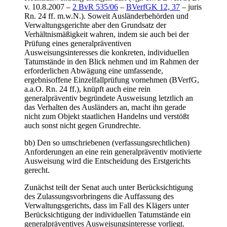
v. 10.8.2007 –
2 BvR 535/06
–
BVerfGK 12, 37
– juris
Rn. 24 ff. m.w.N.). Soweit Ausländerbehörden und
Verwaltungsgerichte aber den Grundsatz der
Verhältnismäßigkeit wahren, indem sie auch bei der
Prüfung eines generalpräventiven
Ausweisungsinteresses die konkreten, individuellen
Tatumstände in den Blick nehmen und im Rahmen der
erforderlichen Abwägung eine umfassende,
ergebnisoffene Einzelfallprüfung vornehmen (BVerfG,
a.a.O. Rn. 24 ff.), knüpft auch eine rein
generalpräventiv begründete Ausweisung letztlich an
das Verhalten des Ausländers an, macht ihn gerade
nicht zum Objekt staatlichen Handelns und verstößt
auch sonst nicht gegen Grundrechte.
bb) Den so umschriebenen (verfassungsrechtlichen)
Anforderungen an eine rein generalpräventiv motivierte
Ausweisung wird die Entscheidung des Erstgerichts
gerecht.
Zunächst teilt der Senat auch unter Berücksichtigung
des Zulassungsvorbringens die Auffassung des
Verwaltungsgerichts, dass im Fall des Klägers unter
Berücksichtigung der individuellen Tatumstände ein
generalpräventives Ausweisungsinteresse vorliegt.