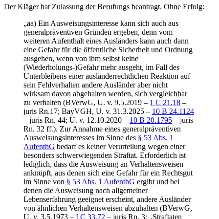
Der Kläger hat Zulassung der Berufungs beantragt. Ohne Erfolg:
„aa) Ein Ausweisungsinteresse kann sich auch aus
generalpräventiven Gründen ergeben, denn vom
weiteren Aufenthalt eines Ausländers kann auch dann
eine Gefahr für die öffentliche Sicherheit und Ordnung
ausgehen, wenn von ihm selbst keine
(Wiederholungs-)Gefahr mehr ausgeht, im Fall des
Unterbleibens einer ausländerrechtlichen Reaktion auf
sein Fehlverhalten andere Ausländer aber nicht
wirksam davon abgehalten werden, sich vergleichbar
zu verhalten (BVerwG, U. v. 9.5.2019 –
1 C 21.18
–
juris Rn.17; BayVGH, U. v. 31.3.2025 –
10 B 24.1124
– juris Rn. 44; U. v. 12.10.2020 –
10 B 20.1795
– juris
Rn. 32 ff.). Zur Annahme eines generalpräventiven
Ausweisungsinteresses im Sinne des
§ 53 Abs. 1
AufenthG
bedarf es keiner Verurteilung wegen einer
besonders schwerwiegenden Straftat. Erforderlich ist
lediglich, dass die Ausweisung an Verhaltensweisen
anknüpft, aus denen sich eine Gefahr für ein Rechtsgut
im Sinne von
§ 53 Abs. 1 AufenthG
ergibt und bei
denen die Ausweisung nach allgemeiner
Lebenserfahrung geeignet erscheint, andere Ausländer
von ähnlichen Verhaltensweisen abzuhalten (BVerwG,
U. v. 3.5.1973 –
I C 33.72
– juris Rn. 3: „Straftaten