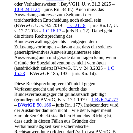
oder Verhaltensweisen“; BayVGH, U. v. 31.3.2025 –
10 B 24.1124
– juris Rn. 34 ff.). Auch muss das
Ausweisungsinteresse zum Zeitpunkt der
tatrichterlichen Entscheidung noch aktuell sein
(BVerwG, U. v. 9.5.2019 –
1 C 21.18
– juris Rn.17; U.
v. 12.7.2018 –
1 C 16.17
– juris Rn. 22). Dabei geht
die zitierte Rechtsprechung des
Bundesverwaltungsgerichts – entgegen dem
Zulassungsvorbringen – davon aus, dass ein solches
generalpräventives Ausweisungsinteresse eine
Ausweisung auch und gerade dann tragen kann, wenn
Gründe der Spezialprävention es nicht vermögen
(ausdrücklich zuletzt BVerwG, U. v. 24.3.2025 –
1 C
15.23
– BVerwGE 185, 193 – juris Rn. 14).
Diese Rechtsprechung verstößt nicht gegen
Verfassungsrecht und wurde durch das
Bundesverfassungsgericht grundsätzlich gebilligt
(grundlegend BVerfG, B. v. 17.1.1979 –
1 BvR 241/77
–
BVerfGE 50, 166
– juris Rn. 177). Insbesondere wird
der Ausländer dadurch nicht – wie der Kläger meint –
zum bloßen Objekt staatlichen Handelns. Richtig ist,
dass auch in diesen Fällen aus Gründen der
Verhältnismäßigkeit keine schematische
Rechtsanwendung erfolgen darf (vgl. etwa BVerfG, B.