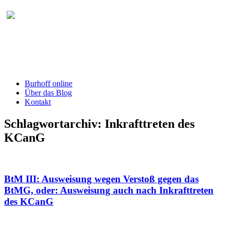
Burhoff online Blog
herausgegeben von RA Detlef Burhoff,
RiOLG a.D.
Burhoff online
Über das Blog
Kontakt
Schlagwortarchiv:
Inkrafttreten des
KCanG
BtM III: Ausweisung wegen Verstoß gegen das
BtMG, oder: Ausweisung auch nach Inkrafttreten
des KCanG