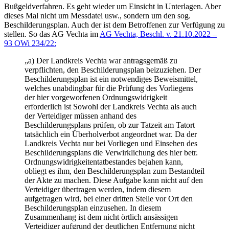
Bußgeldverfahren. Es geht wieder um Einsicht in Unterlagen. Aber
dieses Mal nicht um Messdatei usw., sondern um den sog.
Beschilderungsplan. Auch der ist dem Betroffenen zur Verfügung zu
stellen. So das AG Vechta im
AG Vechta, Beschl. v. 21.10.2022 –
93 OWi 234/22:
„a) Der Landkreis Vechta war antragsgemäß zu
verpflichten, den Beschilderungsplan beizuziehen. Der
Beschilderungsplan ist ein notwendiges Beweismittel,
welches unabdingbar für die Prüfung des Vorliegens
der hier vorgeworfenen Ordnungswidrigkeit
erforderlich ist Sowohl der Landkreis Vechta als auch
der Verteidiger müssen anhand des
Beschilderungsplans prüfen, ob zur Tatzeit am Tatort
tatsächlich ein Überholverbot angeordnet war. Da der
Landkreis Vechta nur bei Vorliegen und Einsehen des
Beschilderungsplans die Verwirklichung des hier betr.
Ordnungswidrigkeitentatbestandes bejahen kann,
obliegt es ihm, den Beschilderungsplan zum Bestandteil
der Akte zu machen. Diese Aufgabe kann nicht auf den
Verteidiger übertragen werden, indem diesem
aufgetragen wird, bei einer dritten Stelle vor Ort den
Beschilderungsplan einzusehen. In diesem
Zusammenhang ist dem nicht örtlich ansässigen
Verteidiger aufgrund der deutlichen Entfernung nicht