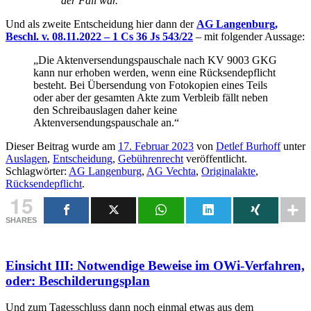
der Fall war.“
Und als zweite Entscheidung hier dann der
AG Langenburg,
Beschl. v. 08.11.2022 – 1 Cs 36 Js 543/22
– mit folgender Aussage:
„Die Aktenversendungspauschale nach KV 9003 GKG
kann nur erhoben werden, wenn eine Rücksendepflicht
besteht. Bei Übersendung von Fotokopien eines Teils
oder aber der gesamten Akte zum Verbleib fällt neben
den Schreibauslagen daher keine
Aktenversendungspauschale an.“
Dieser Beitrag wurde am
17. Februar 2023
von
Detlef Burhoff
unter
Auslagen
,
Entscheidung
,
Gebührenrecht
veröffentlicht.
Schlagwörter:
AG Langenburg
,
AG Vechta
,
Originalakte
,
Rücksendepflicht
.
15
SHARES
Einsicht III: Notwendige Beweise im OWi-Verfahren,
oder: Beschilderungsplan
Und zum Tagesschluss dann noch einmal etwas aus dem