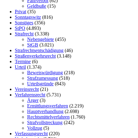
Fahrverbot
(62)
Geldbuße
(15)
Privat
(35)
Sonntagswitz
(816)
Sonstiges
(356)
StPO
(4.893)
Strafrecht
(3.338)
Nebengebiete
(455)
StGB
(3.021)
Strafrechtsentschädigung
(46)
Straßenverkehrsrecht
(3.148)
Termine
(6)
Urteil
(1.374)
Beweiswürdigung
(218)
Strafzumessung
(518)
Urteilsgründe
(843)
Vereinsrecht
(21)
Verfahrensrecht
(5.731)
Ärger
(3)
Ermittlungsverfahren
(2.219)
Hauptverhandlung
(2.698)
Rechtsmittelverfahren
(1.760)
Strafvollstreckung
(242)
Vollzug
(5)
Verfassungsrecht
(220)