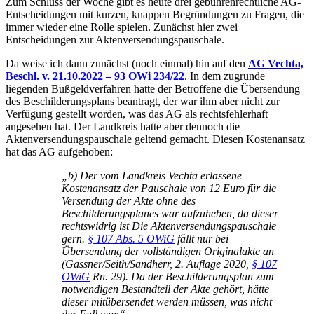
Zum Schluss der Woche gibt es heute drei gebührenrechtliche AG-
Entscheidungen mit kurzen, knappen Begründungen zu Fragen, die
immer wieder eine Rolle spielen. Zunächst hier zwei
Entscheidungen zur Aktenversendungspauschale.
Da weise ich dann zunächst (noch einmal) hin auf den
AG Vechta,
Beschl. v. 21.10.2022 – 93 OWi 234/22
. In dem zugrunde
liegenden Bußgeldverfahren hatte der Betroffene die Übersendung
des Beschilderungsplans beantragt, der war ihm aber nicht zur
Verfügung gestellt worden, was das AG als rechtsfehlerhaft
angesehen hat. Der Landkreis hatte aber dennoch die
Aktenversendungspauschale geltend gemacht. Diesen Kostenansatz
hat das AG aufgehoben:
„b) Der vom Landkreis Vechta erlassene
Kostenansatz der Pauschale von 12 Euro für die
Versendung der Akte ohne des
Beschilderungsplanes war aufzuheben, da dieser
rechtswidrig ist Die Aktenversendungspauschale
gern.
§ 107 Abs. 5 OWiG
fällt nur bei
Übersendung der vollständigen Originalakte an
(Gassner/Seith/Sandherr, 2. Auflage 2020,
§ 107
OWiG
Rn. 29). Da der Beschilderungsplan zum
notwendigen Bestandteil der Akte gehört, hätte
dieser mitübersendet werden müssen, was nicht