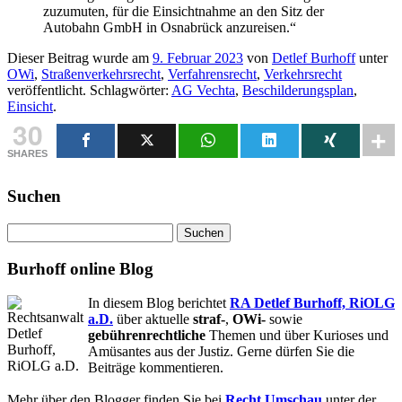
zuzumuten, für die Einsichtnahme an den Sitz der
Autobahn GmbH in Osnabrück anzureisen.“
Dieser Beitrag wurde am
9. Februar 2023
von
Detlef Burhoff
unter
OWi
,
Straßenverkehrsrecht
,
Verfahrensrecht
,
Verkehrsrecht
veröffentlicht. Schlagwörter:
AG Vechta
,
Beschilderungsplan
,
Einsicht
.
30
SHARES
Suchen
Suchen
nach:
Burhoff online Blog
In diesem Blog berichtet
RA Detlef Burhoff, RiOLG
a.D.
über aktuelle
straf-
,
OWi-
sowie
gebührenrechtliche
Themen und über Kurioses und
Amüsantes aus der Justiz. Gerne dürfen Sie die
Beiträge kommentieren.
Mehr über den Blogger finden Sie bei
Recht Umschau
unter der