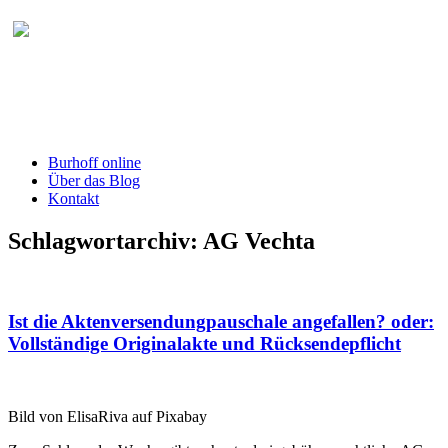
Burhoff online Blog
herausgegeben von RA Detlef Burhoff,
RiOLG a.D.
Burhoff online
Über das Blog
Kontakt
Schlagwortarchiv:
AG Vechta
Ist die Aktenversendungpauschale angefallen? oder:
Vollständige Originalakte und Rücksendepflicht
Bild von ElisaRiva auf Pixabay