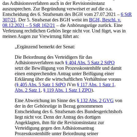
das Adhäsionsverfahren auch in der Revisionsinstanz
auszusprechen. Zur Begründung verweiset er auf die o.a.
Entscheidung des 6. Strafsenats des BGH vom 27.07.2021 –
6 StR
307/21
. Der 5. Strafsenat des BGH weist im
BGH, Beschl. v.
08.12.2021 – 5 StR 162/21
– die Anhörungsrüge zurück. Eine
Verletzung rechtlichen Gehörs liege nicht vor. Und fügrt, was in
meinen Augen zur Vrewirrung führt an:
„Ergänzend bemerkt der Senat:
Die Beiordnung des Verteidigers für das
Adhäsionsverfahren nach
§ 404 Abs. 5 Satz 2 StPO
setzt die Bewilligung von Prozesskostenhilfe und damit
einen entsprechenden Antrag unter Beifügung einer
Erklärung über die wirtschaftlichen Verhältnisse voraus
(
§ 405 Abs. 5 Satz 1 StPO
iVm
§ 117 Abs. 1 Satz 1,
Abs. 2 Satz 1
,
§ 119 Abs. 1 Satz 1 ZPO
).
Eine Abweichung im Sinne des
§ 132 Abs. 2 GVG
von
der in der Gehörsrüge in Bezug genommenen
Entscheidung des 6. Strafsenats des Bundesgerichtshofs
liegt nicht vor. Denn der Antrag des dortigen
Angeklagten, ihm für die Revisionsinstanz zur
Verteidigung gegen den Adhäsionsantrag
Prozesskostenhilfe unter Beiordnung seiner