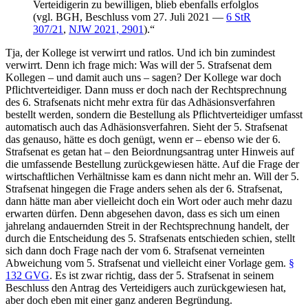
Verteidigerin zu bewilligen, blieb ebenfalls erfolglos
(vgl. BGH, Beschluss vom 27. Juli 2021 —
6 StR
307/21
,
NJW 2021, 2901
).“
Tja, der Kollege ist verwirrt und ratlos. Und ich bin zumindest
verwirrt. Denn ich frage mich: Was will der 5. Strafsenat dem
Kollegen – und damit auch uns – sagen? Der Kollege war doch
Pflichtverteidiger. Dann muss er doch nach der Rechtsprechnung
des 6. Strafsenats nicht mehr extra für das Adhäsionsverfahren
bestellt werden, sondern die Bestellung als Pflichtverteidiger umfasst
automatisch auch das Adhäsionsverfahren. Sieht der 5. Strafsenat
das genauso, hätte es doch genügt, wenn er – ebenso wie der 6.
Strafsenat es getan hat – den Beiordnungsantrag unter Hinweis auf
die umfassende Bestellung zurückgewiesen hätte. Auf die Frage der
wirtschaftlichen Verhältnisse kam es dann nicht mehr an. Will der 5.
Strafsenat hingegen die Frage anders sehen als der 6. Strafsenat,
dann hätte man aber vielleicht doch ein Wort oder auch mehr dazu
erwarten dürfen. Denn abgesehen davon, dass es sich um einen
jahrelang andauernden Streit in der Rechtsprechnung handelt, der
durch die Entscheidung des 5. Strafsenats entschieden schien, stellt
sich dann doch Frage nach der vom 6. Strafsenat verneinten
Abweichung vom 5. Strafsenat und vielleicht einer Vorlage gem.
§
132 GVG
. Es ist zwar richtig, dass der 5. Strafsenat in seinem
Beschluss den Antrag des Verteidigers auch zurückgewiesen hat,
aber doch eben mit einer ganz anderen Begründung.