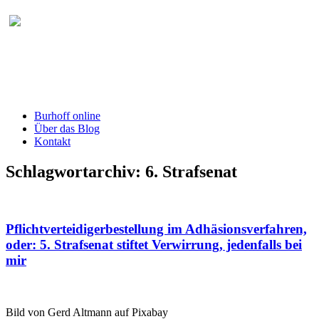
Burhoff online Blog
herausgegeben von RA Detlef Burhoff,
RiOLG a.D.
Burhoff online
Über das Blog
Kontakt
Schlagwortarchiv:
6. Strafsenat
Pflichtverteidigerbestellung im Adhäsionsverfahren,
oder: 5. Strafsenat stiftet Verwirrung, jedenfalls bei
mir
Bild von Gerd Altmann auf Pixabay