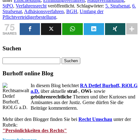
unter
Entscheidung
,
Ermittlungsverfahren
,
Hauptverhandlung
,
StPO
,
Verfahrensrecht
veröffentlicht. Schlagwörter:
5. Strafsenat
,
6.
Strafsenat
,
Adhäsionsverfahren
,
BGH
,
Umfang der
Pflichtverteidigerbestellung
.
75
SHARES
Suchen
Suchen
nach:
Burhoff online Blog
In diesem Blog berichtet
RA Detlef Burhoff, RiOLG
a.D.
über aktuelle
straf-
,
OWi-
sowie
gebührenrechtliche
Themen und über Kurioses und
Amüsantes aus der Justiz. Gerne dürfen Sie die
Beiträge kommentieren.
Mehr über den Blogger finden Sie bei
Recht Umschau
unter der
Rubrik:
"Persönlichkeiten des Rechts"