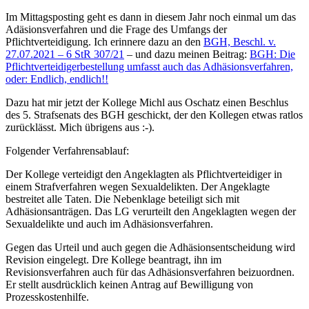
Im Mittagsposting geht es dann in diesem Jahr noch einmal um das
Adäsionsverfahren und die Frage des Umfangs der
Pflichtverteidigung. Ich erinnere dazu an den
BGH, Beschl. v.
27.07.2021 – 6 StR 307/21
– und dazu meinen Beitrag:
BGH: Die
Pflichtverteidigerbestellung umfasst auch das Adhäsionsverfahren,
oder: Endlich, endlich!!
Dazu hat mir jetzt der Kollege Michl aus Oschatz einen Beschlus
des 5. Strafsenats des BGH geschickt, der den Kollegen etwas ratlos
zurücklässt. Mich übrigens aus :-).
Folgender Verfahrensablauf:
Der Kollege verteidigt den Angeklagten als Pflichtverteidiger in
einem Strafverfahren wegen Sexualdelikten. Der Angeklagte
bestreitet alle Taten. Die Nebenklage beteiligt sich mit
Adhäsionsanträgen. Das LG verurteilt den Angeklagten wegen der
Sexualdelikte und auch im Adhäsionsverfahren.
Gegen das Urteil und auch gegen die Adhäsionsentscheidung wird
Revision eingelegt. Dre Kollege beantragt, ihn im
Revisionsverfahren auch für das Adhäsionsverfahren beizuordnen.
Er stellt ausdrücklich keinen Antrag auf Bewilligung von
Prozesskostenhilfe.