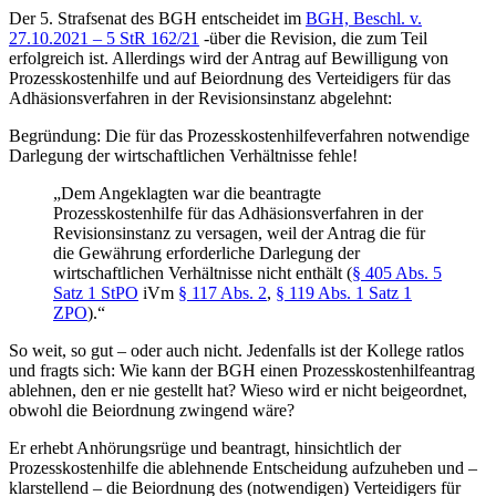
Der 5. Strafsenat des BGH entscheidet im
BGH, Beschl. v.
27.10.2021 – 5 StR 162/21
-über die Revision, die zum Teil
erfolgreich ist. Allerdings wird der Antrag auf Bewilligung von
Prozesskostenhilfe und auf Beiordnung des Verteidigers für das
Adhäsionsverfahren in der Revisionsinstanz abgelehnt:
Begründung: Die für das Prozesskostenhilfeverfahren notwendige
Darlegung der wirtschaftlichen Verhältnisse fehle!
„Dem Angeklagten war die beantragte
Prozesskostenhilfe für das Adhäsionsverfahren in der
Revisionsinstanz zu versagen, weil der Antrag die für
die Gewährung erforderliche Darlegung der
wirtschaftlichen Verhältnisse nicht enthält (
§ 405 Abs. 5
Satz 1 StPO
iVm
§ 117 Abs. 2
,
§ 119 Abs. 1 Satz 1
ZPO
).“
So weit, so gut – oder auch nicht. Jedenfalls ist der Kollege ratlos
und fragts sich: Wie kann der BGH einen Prozesskostenhilfeantrag
ablehnen, den er nie gestellt hat? Wieso wird er nicht beigeordnet,
obwohl die Beiordnung zwingend wäre?
Er erhebt Anhörungsrüge und beantragt, hinsichtlich der
Prozesskostenhilfe die ablehnende Entscheidung aufzuheben und –
klarstellend – die Beiordnung des (notwendigen) Verteidigers für