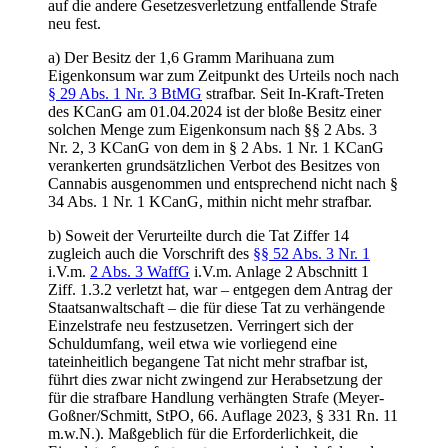
auf die andere Gesetzesverletzung entfallende Strafe
neu fest.
a) Der Besitz der 1,6 Gramm Marihuana zum
Eigenkonsum war zum Zeitpunkt des Urteils noch nach
§ 29 Abs. 1 Nr. 3 BtMG
strafbar. Seit In-Kraft-Treten
des KCanG am 01.04.2024 ist der bloße Besitz einer
solchen Menge zum Eigenkonsum nach §§ 2 Abs. 3
Nr. 2, 3 KCanG von dem in § 2 Abs. 1 Nr. 1 KCanG
verankerten grundsätzlichen Verbot des Besitzes von
Cannabis ausgenommen und entsprechend nicht nach §
34 Abs. 1 Nr. 1 KCanG, mithin nicht mehr strafbar.
b) Soweit der Verurteilte durch die Tat Ziffer 14
zugleich auch die Vorschrift des
§§ 52 Abs. 3 Nr. 1
i.V.m.
2 Abs. 3 WaffG
i.V.m. Anlage 2 Abschnitt 1
Ziff. 1.3.2 verletzt hat, war – entgegen dem Antrag der
Staatsanwaltschaft – die für diese Tat zu verhängende
Einzelstrafe neu festzusetzen. Verringert sich der
Schuldumfang, weil etwa wie vorliegend eine
tateinheitlich begangene Tat nicht mehr strafbar ist,
führt dies zwar nicht zwingend zur Herabsetzung der
für die strafbare Handlung verhängten Strafe (Meyer-
Goßner/Schmitt, StPO, 66. Auflage 2023, § 331 Rn. 11
m.w.N.). Maßgeblich für die Erforderlichkeit, die