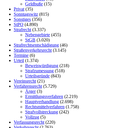
Geldbuße
(15)
Privat
(35)
Sonntagswitz
(815)
Sonstiges
(356)
StPO
(4.890)
Strafrecht
(3.337)
Nebengebiete
(455)
StGB
(3.020)
Strafrechtsentschädigung
(46)
Straßenverkehrsrecht
(3.145)
Termine
(6)
Urteil
(1.374)
Beweiswürdigung
(218)
Strafzumessung
(518)
Urteilsgründe
(843)
Vereinsrecht
(21)
Verfahrensrecht
(5.729)
Ärger
(3)
Ermittlungsverfahren
(2.219)
Hauptverhandlung
(2.698)
Rechtsmittelverfahren
(1.758)
Strafvollstreckung
(242)
Vollzug
(5)
Verfassungsrecht
(220)
Verkehrsrecht
(2.763)