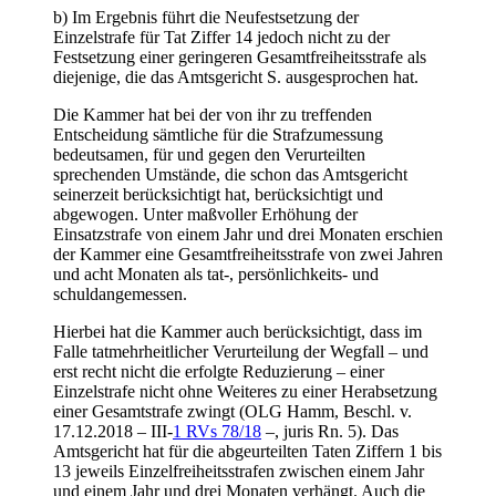
b) Im Ergebnis führt die Neufestsetzung der
Einzelstrafe für Tat Ziffer 14 jedoch nicht zu der
Festsetzung einer geringeren Gesamtfreiheitsstrafe als
diejenige, die das Amtsgericht S. ausgesprochen hat.
Die Kammer hat bei der von ihr zu treffenden
Entscheidung sämtliche für die Strafzumessung
bedeutsamen, für und gegen den Verurteilten
sprechenden Umstände, die schon das Amtsgericht
seinerzeit berücksichtigt hat, berücksichtigt und
abgewogen. Unter maßvoller Erhöhung der
Einsatzstrafe von einem Jahr und drei Monaten erschien
der Kammer eine Gesamtfreiheitsstrafe von zwei Jahren
und acht Monaten als tat-, persönlichkeits- und
schuldangemessen.
Hierbei hat die Kammer auch berücksichtigt, dass im
Falle tatmehrheitlicher Verurteilung der Wegfall – und
erst recht nicht die erfolgte Reduzierung – einer
Einzelstrafe nicht ohne Weiteres zu einer Herabsetzung
einer Gesamtstrafe zwingt (OLG Hamm, Beschl. v.
17.12.2018 – III-
1 RVs 78/18
–, juris Rn. 5). Das
Amtsgericht hat für die abgeurteilten Taten Ziffern 1 bis
13 jeweils Einzelfreiheitsstrafen zwischen einem Jahr
und einem Jahr und drei Monaten verhängt. Auch die