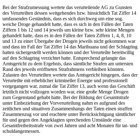
Bei der Strafzumessung wertete das verurteilende AG zu Gunsten
des Verurteilten dessen weitgehendes bzw. hinsichtlich Tat Ziffer 14
umfassendes Geständnis, dass es sich durchweg um eine sog.
weiche Droge gehandelt hatte, dass es sich in den Fällen der Taten
Ziffern 1 bis 12 und 14 jeweils um kleine bzw. sehr kleine Mengen
gehandelt hatte, dass es in den Fällen der Taten Ziffern 1, 4, 8, 10
und 13 zu einer Übergabe der Drogen jeweils nicht gekommen war
und dass im Fall der Tat Ziffer 14 das Marihuana und der Schlagring
hatten sichergestellt werden können und der Verurteilte bereitwillig
auf den Schlagring verzichtet hatte. Entsprechend gelangte das
Amtsgericht zu dem Ergebnis, dass sämtliche Strafen am untersten
Rand des jeweils eröffneten Strafrahmens verbleiben könnten.
Zulasten des Verurteilten wertete das Amtsgericht hingegen, dass der
Verurteilte mit erheblicher krimineller Energie und professionell
vorgegangen war, zumal die Tat Ziffer 13, auch wenn das Geschäft
letztlich nicht vollzogen worden war, eine große Menge Drogen
zum Gegenstand gehabt hatte. Bei der Bildung der Gesamtstrafe
unter Einbeziehung der Vorverurteilung nahm es aufgrund des
zeitlichen und situativen Zusammenhangs der Taten einen straffen
Zusammenzug vor und erachtete unter Berücksichtigung sämtlicher
für und gegen den Angeklagten sprechenden Umstände eine
Gesamtfreiheitsstrafe von zwei Jahren und acht Monaten für tat- und
schuldangemessen.