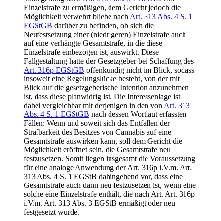
Einzelstrafe zu ermäßigen, dem Gericht jedoch die
Möglichkeit verwehrt bliebe nach
Art. 313 Abs. 4 S. 1
EGStGB
darüber zu befinden, ob sich die
Neufestsetzung einer (niedrigeren) Einzelstrafe auch
auf eine verhängte Gesamtstrafe, in die diese
Einzelstrafe einbezogen ist, auswirkt. Diese
Fallgestaltung hatte der Gesetzgeber bei Schaffung des
Art. 316p EGStGB
offenkundig nicht im Blick, sodass
insoweit eine Regelungslücke besteht, von der mit
Blick auf die gesetzgeberische Intention anzunehmen
ist, dass diese planwidrig ist. Die Interessenlage ist
dabei vergleichbar mit derjenigen in den von
Art. 313
Abs. 4 S. 1 EGStGB
nach dessen Wortlaut erfassten
Fällen: Wenn und soweit sich das Entfallen der
Strafbarkeit des Besitzes von Cannabis auf eine
Gesamtstrafe auswirken kann, soll dem Gericht die
Möglichkeit eröffnet sein, die Gesamtstrafe neu
festzusetzen. Somit liegen insgesamt die Voraussetzung
für eine analoge Anwendung der Art. 316p i.V.m. Art.
313 Abs. 4 S. 1 EGStB dahingehend vor, dass eine
Gesamtstrafe auch dann neu festzusetzen ist, wenn eine
solche eine Einzelstrafe enthält, die nach Art. Art. 316p
i.V.m. Art. 313 Abs. 3 EGStB ermäßigt oder neu
festgesetzt wurde.