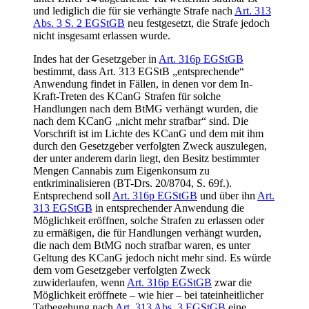
und lediglich die für sie verhängte Strafe nach
Art. 313
Abs. 3 S. 2 EGStGB
neu festgesetzt, die Strafe jedoch
nicht insgesamt erlassen wurde.
Indes hat der Gesetzgeber in
Art. 316p EGStGB
bestimmt, dass Art. 313 EGStB „entsprechende“
Anwendung findet in Fällen, in denen vor dem In-
Kraft-Treten des KCanG Strafen für solche
Handlungen nach dem BtMG verhängt wurden, die
nach dem KCanG „nicht mehr strafbar“ sind. Die
Vorschrift ist im Lichte des KCanG und dem mit ihm
durch den Gesetzgeber verfolgten Zweck auszulegen,
der unter anderem darin liegt, den Besitz bestimmter
Mengen Cannabis zum Eigenkonsum zu
entkriminalisieren (BT-Drs. 20/8704, S. 69f.).
Entsprechend soll
Art. 316p EGStGB
und über ihn
Art.
313 EGStGB
in entsprechender Anwendung die
Möglichkeit eröffnen, solche Strafen zu erlassen oder
zu ermäßigen, die für Handlungen verhängt wurden,
die nach dem BtMG noch strafbar waren, es unter
Geltung des KCanG jedoch nicht mehr sind. Es würde
dem vom Gesetzgeber verfolgten Zweck
zuwiderlaufen, wenn
Art. 316p EGStGB
zwar die
Möglichkeit eröffnete – wie hier – bei tateinheitlicher
Tatbegehung nach
Art. 313 Abs. 3 EGStGB
eine