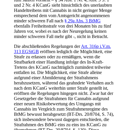
und 2 Nr. 4 KCanG sieht hinsichtlich des unerlaubten
Handeltreibens mit Cannabis in nicht geringer Menge
entsprechend dem vom Amtsgericht angenommenen
minder schweren Fall nach
§ 29a Abs. 3 BtMG
ebenfalls Freiheitsstrafe von drei Monaten bis zu fünf
Jahren vor, wobei es nach der Neuregelung keinen
minder schweren Fall mehr gibt -, nicht in Betracht.
Die abschließenden Regelungen der
Art. 316p i.V.m.
313 EGStGB
eröffnen lediglich die Möglichkeit, eine
Strafe zu erlassen oder zu ermäßigen, wenn die
Strafbarkeit einer Handlung infolge des In-Kraft-
Tretens des KCanG nachträglich zumindest teilweise
entfallen ist. Die Möglichkeit, eine Strafe alleine
aufgrund einer Abmilderung der Strafrahmens
herabzusetzen, während das geahndete Verhalten auch
nach dem KCanG weiterhin unter Strafe gestellt ist,
eröffnen die Regelungen hingegen nicht. Zwar hat der
Gesetzgeber die Strafrahmen für Cannabis aufgrund
einer neuen Risikobewertung des Umgangs mit
Cannabis im Vergleich zum Strafrahmenregime des
BtMG bewusst herabgesetzt (BT-Drs. 20/8704, S. 74),
sich insbesondere bewusst dagegen entschieden, die
Strafrahmen des BtMG eins zu eins ins KCanG zu
übernehmen (BT-Drs. 20/8704, S. 130). Diese