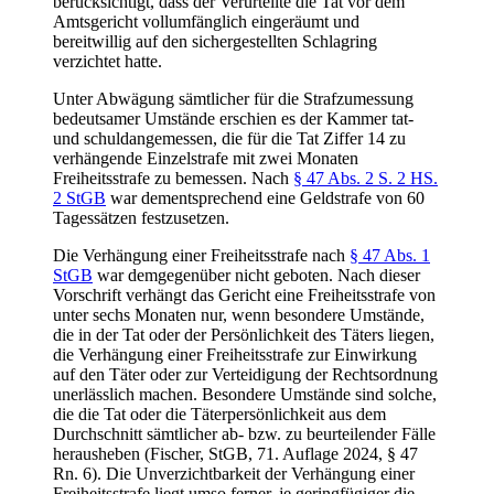
berücksichtigt, dass der Verurteilte die Tat vor dem
Amtsgericht vollumfänglich eingeräumt und
bereitwillig auf den sichergestellten Schlagring
verzichtet hatte.
Unter Abwägung sämtlicher für die Strafzumessung
bedeutsamer Umstände erschien es der Kammer tat-
und schuldangemessen, die für die Tat Ziffer 14 zu
verhängende Einzelstrafe mit zwei Monaten
Freiheitsstrafe zu bemessen. Nach
§ 47 Abs. 2 S. 2 HS.
2 StGB
war dementsprechend eine Geldstrafe von 60
Tagessätzen festzusetzen.
Die Verhängung einer Freiheitsstrafe nach
§ 47 Abs. 1
StGB
war demgegenüber nicht geboten. Nach dieser
Vorschrift verhängt das Gericht eine Freiheitsstrafe von
unter sechs Monaten nur, wenn besondere Umstände,
die in der Tat oder der Persönlichkeit des Täters liegen,
die Verhängung einer Freiheitsstrafe zur Einwirkung
auf den Täter oder zur Verteidigung der Rechtsordnung
unerlässlich machen. Besondere Umstände sind solche,
die die Tat oder die Täterpersönlichkeit aus dem
Durchschnitt sämtlicher ab- bzw. zu beurteilender Fälle
herausheben (Fischer, StGB, 71. Auflage 2024, § 47
Rn. 6). Die Unverzichtbarkeit der Verhängung einer
Freiheitsstrafe liegt umso ferner, je geringfügiger die