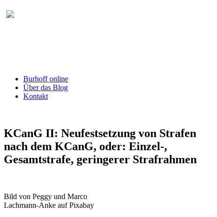
Burhoff online Blog
herausgegeben von RA Detlef Burhoff,
RiOLG a.D.
Burhoff online
Über das Blog
Kontakt
KCanG II: Neufestsetzung von Strafen
nach dem KCanG, oder: Einzel-,
Gesamtstrafe, geringerer Strafrahmen
Bild von Peggy und Marco
Lachmann-Anke auf Pixabay