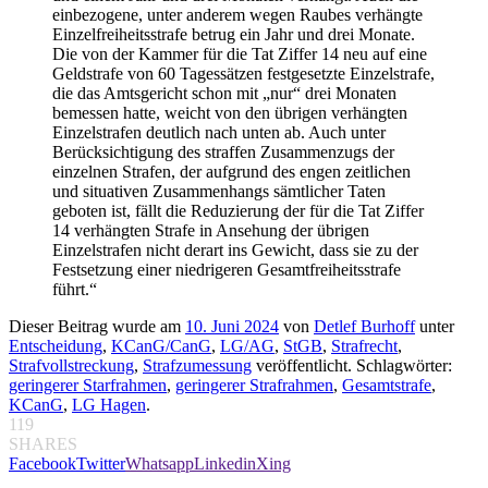
einbezogene, unter anderem wegen Raubes verhängte
Einzelfreiheitsstrafe betrug ein Jahr und drei Monate.
Die von der Kammer für die Tat Ziffer 14 neu auf eine
Geldstrafe von 60 Tagessätzen festgesetzte Einzelstrafe,
die das Amtsgericht schon mit „nur“ drei Monaten
bemessen hatte, weicht von den übrigen verhängten
Einzelstrafen deutlich nach unten ab. Auch unter
Berücksichtigung des straffen Zusammenzugs der
einzelnen Strafen, der aufgrund des engen zeitlichen
und situativen Zusammenhangs sämtlicher Taten
geboten ist, fällt die Reduzierung der für die Tat Ziffer
14 verhängten Strafe in Ansehung der übrigen
Einzelstrafen nicht derart ins Gewicht, dass sie zu der
Festsetzung einer niedrigeren Gesamtfreiheitsstrafe
führt.“
Dieser Beitrag wurde am
10. Juni 2024
von
Detlef Burhoff
unter
Entscheidung
,
KCanG/CanG
,
LG/AG
,
StGB
,
Strafrecht
,
Strafvollstreckung
,
Strafzumessung
veröffentlicht. Schlagwörter:
geringerer Starfrahmen
,
geringerer Strafrahmen
,
Gesamtstrafe
,
KCanG
,
LG Hagen
.
119
SHARES
Facebook
Twitter
Whatsapp
Linkedin
Xing