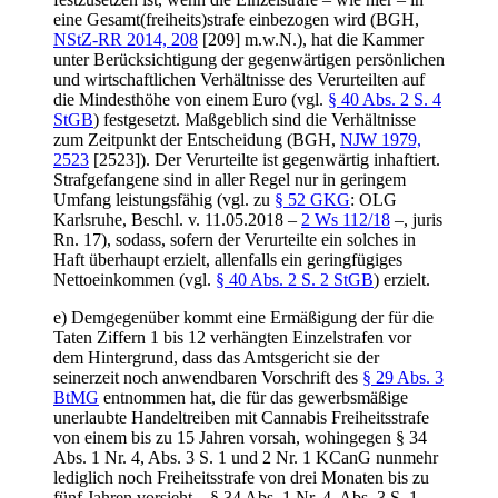
eine Gesamt(freiheits)strafe einbezogen wird (BGH,
NStZ-RR 2014, 208
[209] m.w.N.), hat die Kammer
unter Berücksichtigung der gegenwärtigen persönlichen
und wirtschaftlichen Verhältnisse des Verurteilten auf
die Mindesthöhe von einem Euro (vgl.
§ 40 Abs. 2 S. 4
StGB
) festgesetzt. Maßgeblich sind die Verhältnisse
zum Zeitpunkt der Entscheidung (BGH,
NJW 1979,
2523
[2523]). Der Verurteilte ist gegenwärtig inhaftiert.
Strafgefangene sind in aller Regel nur in geringem
Umfang leistungsfähig (vgl. zu
§ 52 GKG
: OLG
Karlsruhe, Beschl. v. 11.05.2018 –
2 Ws 112/18
–, juris
Rn. 17), sodass, sofern der Verurteilte ein solches in
Haft überhaupt erzielt, allenfalls ein geringfügiges
Nettoeinkommen (vgl.
§ 40 Abs. 2 S. 2 StGB
) erzielt.
e) Demgegenüber kommt eine Ermäßigung der für die
Taten Ziffern 1 bis 12 verhängten Einzelstrafen vor
dem Hintergrund, dass das Amtsgericht sie der
seinerzeit noch anwendbaren Vorschrift des
§ 29 Abs. 3
BtMG
entnommen hat, die für das gewerbsmäßige
unerlaubte Handeltreiben mit Cannabis Freiheitsstrafe
von einem bis zu 15 Jahren vorsah, wohingegen § 34
Abs. 1 Nr. 4, Abs. 3 S. 1 und 2 Nr. 1 KCanG nunmehr
lediglich noch Freiheitsstrafe von drei Monaten bis zu
fünf Jahren vorsieht – § 34 Abs. 1 Nr. 4, Abs. 3 S. 1