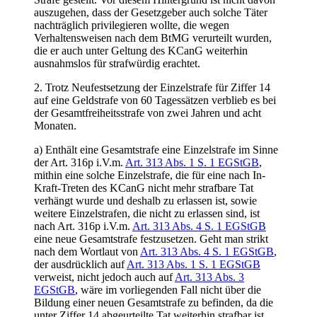
auszugehen, dass der Gesetzgeber auch solche Täter
nachträglich privilegieren wollte, die wegen
Verhaltensweisen nach dem BtMG verurteilt wurden,
die er auch unter Geltung des KCanG weiterhin
ausnahmslos für strafwürdig erachtet.
2. Trotz Neufestsetzung der Einzelstrafe für Ziffer 14
auf eine Geldstrafe von 60 Tagessätzen verblieb es bei
der Gesamtfreiheitsstrafe von zwei Jahren und acht
Monaten.
a) Enthält eine Gesamtstrafe eine Einzelstrafe im Sinne
der Art. 316p i.V.m.
Art. 313 Abs. 1 S. 1 EGStGB
,
mithin eine solche Einzelstrafe, die für eine nach In-
Kraft-Treten des KCanG nicht mehr strafbare Tat
verhängt wurde und deshalb zu erlassen ist, sowie
weitere Einzelstrafen, die nicht zu erlassen sind, ist
nach Art. 316p i.V.m.
Art. 313 Abs. 4 S. 1 EGStGB
eine neue Gesamtstrafe festzusetzen. Geht man strikt
nach dem Wortlaut von
Art. 313 Abs. 4 S. 1 EGStGB
,
der ausdrücklich auf
Art. 313 Abs. 1 S. 1 EGStGB
verweist, nicht jedoch auch auf
Art. 313 Abs. 3
EGStGB
, wäre im vorliegenden Fall nicht über die
Bildung einer neuen Gesamtstrafe zu befinden, da die
unter Ziffer 14 abgeurteilte Tat weiterhin strafbar ist