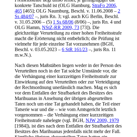
konkrete Tatschuld ist (OLG Hamburg,
StraFo 2006,
465
[465]; OLG Naumburg, Beschl. v. 11.06.2008 –
2
Ss 484/07
–, juris Rn. 3; vgl. auch KG Berlin, Beschl.
v. 31.05.2006 – (5)
1 Ss 68/06
(8/06) –, juris Rn. 4 und
OLG Hamm,
NStZ-RR 2009, 73
[73]). Die
gleichzeitige Verurteilung zu einer hohen Freiheitsstrafe
macht die Erörterung nicht entbehrlich; die Prüfung ist
vielmehr für jede einzelne Tat vorzunehmen (BGH,
Beschl. v. 03.05.2023 –
6 StR 161/23
–, juris Rn. 11
m.w.N.).
Nach diesen Maßstäben liegen weder in der Person des
Verurteilten noch in der Tat solche Umstände vor, die
die Verhängung einer kurzzeitigen Freiheitsstrafe zur
Einwirkung auf den Verurteilten oder zur Verteidigung
der Rechtsordnung unerlässlich machen. Mag es sich
vor dem Entfallen der Strafbarkeit des Besitzes des
Marihuanas in Ansehung der übrigen abgeurteilten
Taten noch um eine Tat gehandelt haben, die Teil einer
Tatserie war und die – wie vom Amtsgericht letztlich
vorgenommen – die Verhängung einer kurzzeitigen
Freiheitsstrafe nahelegte (vgl. BGH,
NJW 2009, 1979
[1984]), ist dies nach dem Entfallen der Strafbarkeit des
Besitzes des Marihuanas jedenfalls nicht mehr der Fall.
Sämtliche übrigen abgeurteilten Taten hatten ein