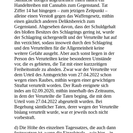
Handeltreiben mit Cannabis zum Gegenstand. Tat
Ziffer 14 hat hingegen – zum jetzigen Zeitpunkt –
alleine einen Verstoß gegen das Waffengesetz, mithin
einen gänzlich anderen Deliktsbereich zum
Gegenstand. Abgesehen davon, dass der Schuldgehalt
des bloßen Besitzes des Schlagrings gering ist, wurde
der Schlagring sichergestellt und der Verurteilte hat auf
ihn verzichtet, sodass insoweit durch den Schlagring
und den Verurteilten für die Allgemeinheit keine
weitere Gefahr ausgeht. Aber auch sonst liegen in der
Person des Verurteilten keine besonderen Umstände
vor, die es gebieten, die Tat mit einer kurzzeitigen
Freiheitsstrafe zu ahnden. Zwar war der Verurteilte vor
dem Urteil des Amtsgerichts vom 27.04.2022 schon
wegen eines Raubes, mithin wegen einer gewichtigen
Straftat verurteilt worden. Der Raub ereignete sich
indes am 02.09.2020, mithin innerhalb des Zeitraums,
in dem der Verurteilte die Taten beging, die mit dem
Urteil vom 27.04.2022 abgeurteilt wurden. Bei
Begehung sämtlicher Taten, derer wegen der Verurteilte
bislang verurteilt wurde, war er jeweils noch nicht
vorbestraft.
d) Die Höhe des einzelnen Tagessatzes, die auch dann
festzusetzen ist, wenn die Einzelstrafe – wie hier – in