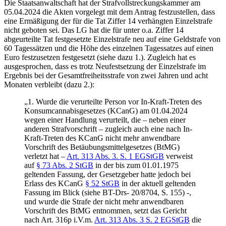
Die Staatsanwaltschaft hat der Strafvollstreckungskammer am
05.04.2024 die Akten vorgelegt mit dem Antrag festzustellen, dass
eine Ermäßigung der für die Tat Ziffer 14 verhängten Einzelstrafe
nicht geboten sei. Das LG hat die für unter o.a. Ziffer 14
abgeurteilte Tat festgesetzte Einzelstrafe neu auf eine Geldstrafe von
60 Tagessätzen und die Höhe des einzelnen Tagessatzes auf einen
Euro festzusetzen festgesetzt (siehe dazu 1.). Zugleich hat es
ausgesprochen, dass es trotz Neufestsetzung der Einzelstrafe im
Ergebnis bei der Gesamtfreiheitsstrafe von zwei Jahren und acht
Monaten verbleibt (dazu 2.):
„1. Wurde die verurteilte Person vor In-Kraft-Treten des
Konsumcannabisgesetzes (KCanG) am 01.04.2024
wegen einer Handlung verurteilt, die – neben einer
anderen Strafvorschrift – zugleich auch eine nach In-
Kraft-Treten des KCanG nicht mehr anwendbare
Vorschrift des Betäubungsmittelgesetzes (BtMG)
verletzt hat –
Art. 313 Abs. 3. S. 1 EGStGB
verweist
auf
§ 73 Abs. 2 StGB
in der bis zum 01.01.1975
geltenden Fassung, der Gesetzgeber hatte jedoch bei
Erlass des KCanG
§ 52 StGB
in der aktuell geltenden
Fassung im Blick (siehe BT-Drs- 20/8704, S. 155) -,
und wurde die Strafe der nicht mehr anwendbaren
Vorschrift des BtMG entnommen, setzt das Gericht
nach Art. 316p i.V.m.
Art. 313 Abs. 3 S. 2 EGStGB
die