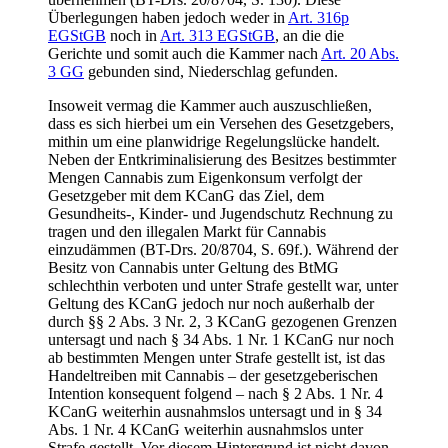
Überlegungen haben jedoch weder in
Art. 316p
EGStGB
noch in
Art. 313 EGStGB
, an die die
Gerichte und somit auch die Kammer nach
Art. 20 Abs.
3 GG
gebunden sind, Niederschlag gefunden.
Insoweit vermag die Kammer auch auszuschließen,
dass es sich hierbei um ein Versehen des Gesetzgebers,
mithin um eine planwidrige Regelungslücke handelt.
Neben der Entkriminalisierung des Besitzes bestimmter
Mengen Cannabis zum Eigenkonsum verfolgt der
Gesetzgeber mit dem KCanG das Ziel, dem
Gesundheits-, Kinder- und Jugendschutz Rechnung zu
tragen und den illegalen Markt für Cannabis
einzudämmen (BT-Drs. 20/8704, S. 69f.). Während der
Besitz von Cannabis unter Geltung des BtMG
schlechthin verboten und unter Strafe gestellt war, unter
Geltung des KCanG jedoch nur noch außerhalb der
durch §§ 2 Abs. 3 Nr. 2, 3 KCanG gezogenen Grenzen
untersagt und nach § 34 Abs. 1 Nr. 1 KCanG nur noch
ab bestimmten Mengen unter Strafe gestellt ist, ist das
Handeltreiben mit Cannabis – der gesetzgeberischen
Intention konsequent folgend – nach § 2 Abs. 1 Nr. 4
KCanG weiterhin ausnahmslos untersagt und in § 34
Abs. 1 Nr. 4 KCanG weiterhin ausnahmslos unter
Strafe gestellt. Vor diesem Hintergrund ist nicht davon