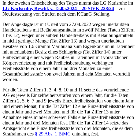
In der zweiten Entscheidung des Tages nimmt das LG Karlsruhe im
LG Karlsruhe, Beschl. v. 15.05.2024 – 20 StVK 228/24
– zur
Neufestsetzung von Strafen nach dem KCanG Stellung.
Der Angeklagte ist mit Urteil vom 27.04.2022 wegen unerlaubten
Handeltreibens mit Betäubungsmitteln in zwölf Fällen (Taten Ziffern
1 bis 12), wegen unerlaubten Handeltreibens mit Betäubungsmitteln
in nicht geringer Menge (Tat Ziffer 13) und wegen unerlaubten
Besitzes von 1,6 Gramm Marihuana zum Eigenkonsum in Tateinheit
mit unerlaubtem Besitz eines Schlagrings (Tat Ziffer 14) unter
Einbeziehung einer wegen Raubes in Tateinheit mit vorsätzlicher
Körperverletzung und mit Freiheitsberaubung verhängten
Freiheitsstrafe von einem Jahr und drei Monaten zu einer
Gesamtfreiheitsstrafe von zwei Jahren und acht Monaten verurteilt
worden.
Für die Taten Ziffern 1, 3, 4, 8, 10 und 11 setzte das verurteilende
AG es jeweils Einzelfreiheitsstrafen von einem Jahr, für die Taten
Ziffern 2, 5, 6, 7 und 9 jeweils Einzelfreiheitsstrafen von einem Jahr
und einem Monat, für die Tat Ziffer 12 eine Einzelfreiheitsstrafe von
einem Jahr und zwei Monaten und für die Tat Ziffer 13 unter
Annahme eines minder schweren Falls eine Einzelfreiheitsstrafe von
einem Jahr und drei Monaten fest. Für die Tat Ziffer 14 setzte das
Amtsgericht eine Einzelfreiheitsstrafe von drei Monaten, die es dem
Strafrahmen des
§ 29 Abs. 1 BtMG
entnahm, fest.