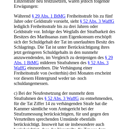
Einzelstrafe neu festzusetzen, waren jedoch folgende
Erwägungen:
Während
§ 29 Abs. 1 BtMG
Freiheitsstrafe bis zu fünf
Jahre oder Geldstrafe vorsieht, sieht
§ 52 Abs. 3 WaffG
lediglich Freiheitsstrafe bis zu drei Jahren oder
Geldstrafe vor. Infolge des Wegfalls der Strafbarkeit des
Besitzes des Marihuanas zum Eigenkonsum erschöpft
sich der Schuldgehalt der Tat im unerlaubten Besitz des
Schlagrings. Die Tat ist unter Berücksichtigung ihres
jetzt geringeren Schuldgehalts in den nunmehr
anzuwendenden, im Vergleich zu demjenigen des
§ 29
Abs. 1 BtMG
milderen Strafrahmen des
§ 52 Abs. 3
WaffG
einzuordnen. Die Verhängung einer
Freiheitsstrafe von (weiterhin) drei Monaten erscheint
vor diesem Hintergrund weder tat- noch
schuldangemessen.
c) Bei der Neufestsetzung der nunmehr dem
Strafrahmen des
§ 52 Abs. 3 WaffG
zu entnehmenden,
für die Tat Ziffer 14 zu verhängenden Strafe hat die
Kammer sämtliche vom Amtsgericht bei der
Strafzumessung berücksichtigten, für und gegen den
Verurteilten sprechenden Umstände ebenfalls
berücksichtigt. Insoweit hat sie insbesondere auch