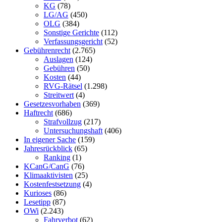
KG
(78)
LG/AG
(450)
OLG
(384)
Sonstige Gerichte
(112)
Verfassungsgericht
(52)
Gebührenrecht
(2.765)
Auslagen
(124)
Gebühren
(50)
Kosten
(44)
RVG-Rätsel
(1.298)
Streitwert
(4)
Gesetzesvorhaben
(369)
Haftrecht
(686)
Strafvollzug
(217)
Untersuchungshaft
(406)
In eigener Sache
(159)
Jahresrückblick
(65)
Ranking
(1)
KCanG/CanG
(76)
Klimaaktivisten
(25)
Kostenfestsetzung
(4)
Kurioses
(86)
Lesetipp
(87)
OWi
(2.243)
Fahrverbot
(62)