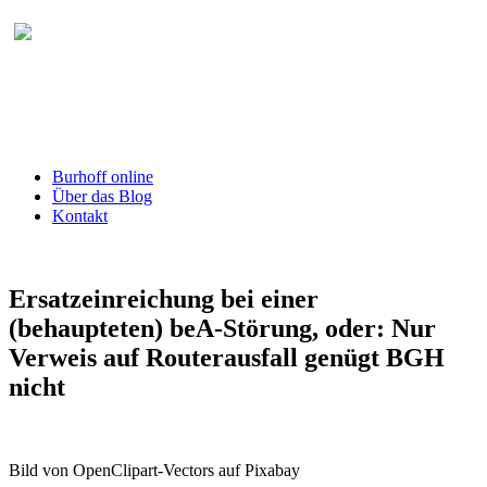
Burhoff online Blog
herausgegeben von RA Detlef Burhoff,
RiOLG a.D.
Burhoff online
Über das Blog
Kontakt
Ersatzeinreichung bei einer
(behaupteten) beA-Störung, oder: Nur
Ver­weis auf Rou­ter­aus­fall genügt BGH
nicht
Bild von OpenClipart-Vectors auf Pixabay