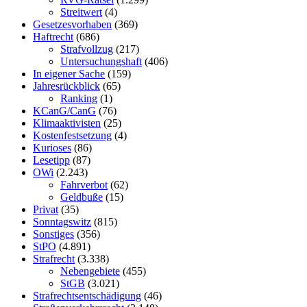
Streitwert
(4)
Gesetzesvorhaben
(369)
Haftrecht
(686)
Strafvollzug
(217)
Untersuchungshaft
(406)
In eigener Sache
(159)
Jahresrückblick
(65)
Ranking
(1)
KCanG/CanG
(76)
Klimaaktivisten
(25)
Kostenfestsetzung
(4)
Kurioses
(86)
Lesetipp
(87)
OWi
(2.243)
Fahrverbot
(62)
Geldbuße
(15)
Privat
(35)
Sonntagswitz
(815)
Sonstiges
(356)
StPO
(4.891)
Strafrecht
(3.338)
Nebengebiete
(455)
StGB
(3.021)
Strafrechtsentschädigung
(46)