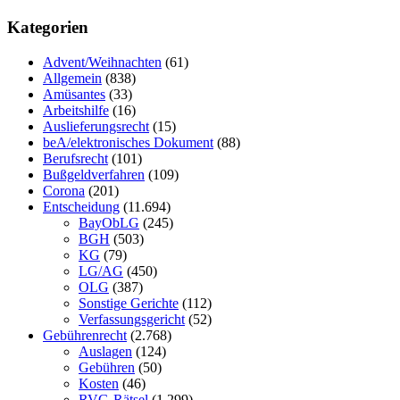
Kategorien
Advent/Weihnachten
(61)
Allgemein
(838)
Amüsantes
(33)
Arbeitshilfe
(16)
Auslieferungsrecht
(15)
beA/elektronisches Dokument
(88)
Berufsrecht
(101)
Bußgeldverfahren
(109)
Corona
(201)
Entscheidung
(11.694)
BayObLG
(245)
BGH
(503)
KG
(79)
LG/AG
(450)
OLG
(387)
Sonstige Gerichte
(112)
Verfassungsgericht
(52)
Gebührenrecht
(2.768)
Auslagen
(124)
Gebühren
(50)
Kosten
(46)
RVG-Rätsel
(1.299)