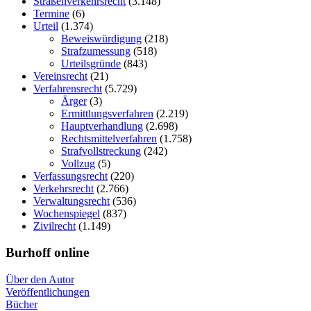
Straßenverkehrsrecht
(3.148)
Termine
(6)
Urteil
(1.374)
Beweiswürdigung
(218)
Strafzumessung
(518)
Urteilsgründe
(843)
Vereinsrecht
(21)
Verfahrensrecht
(5.729)
Ärger
(3)
Ermittlungsverfahren
(2.219)
Hauptverhandlung
(2.698)
Rechtsmittelverfahren
(1.758)
Strafvollstreckung
(242)
Vollzug
(5)
Verfassungsrecht
(220)
Verkehrsrecht
(2.766)
Verwaltungsrecht
(536)
Wochenspiegel
(837)
Zivilrecht
(1.149)
Burhoff online
Über den Autor
Veröffentlichungen
Bücher