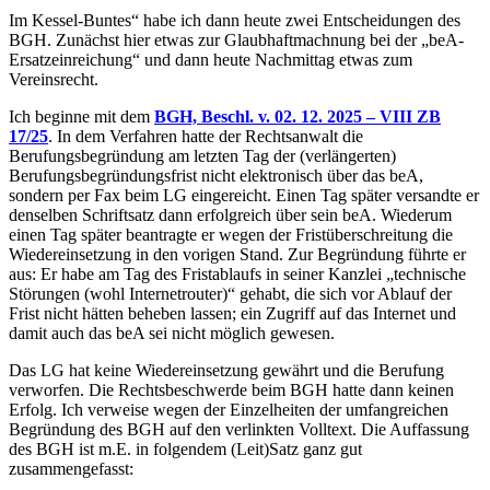
Im Kessel-Buntes“ habe ich dann heute zwei Entscheidungen des
BGH. Zunächst hier etwas zur Glaubhaftmachnung bei der „beA-
Ersatzeinreichung“ und dann heute Nachmittag etwas zum
Vereinsrecht.
Ich beginne mit dem
BGH, Beschl. v. 02. 12. 2025 – VIII ZB
17/25
. In dem Verfahren hatte der Rechtsanwalt die
Berufungsbegründung am letzten Tag der (verlängerten)
Berufungsbegründungsfrist nicht elektronisch über das beA,
sondern per Fax beim LG eingereicht. Einen Tag später versandte er
denselben Schriftsatz dann erfolgreich über sein beA. Wiederum
einen Tag später beantragte er wegen der Fristüberschreitung die
Wiedereinsetzung in den vorigen Stand. Zur Begründung führte er
aus: Er habe am Tag des Fristablaufs in seiner Kanzlei „technische
Störungen (wohl Internetrouter)“ gehabt, die sich vor Ablauf der
Frist nicht hätten beheben lassen; ein Zugriff auf das Internet und
damit auch das beA sei nicht möglich gewesen.
Das LG hat keine Wiedereinsetzung gewährt und die Berufung
verworfen. Die Rechtsbeschwerde beim BGH hatte dann keinen
Erfolg. Ich verweise wegen der Einzelheiten der umfangreichen
Begründung des BGH auf den verlinkten Volltext. Die Auffassung
des BGH ist m.E. in folgendem (Leit)Satz ganz gut
zusammengefasst: