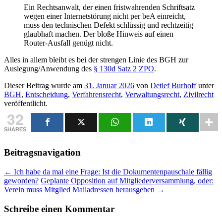
Ein Rechtsanwalt, der einen fristwahrenden Schriftsatz
wegen einer Internetstörung nicht per beA einreicht,
muss den technischen Defekt schlüssig und rechtzeitig
glaubhaft machen. Der bloße Hinweis auf einen
Router-Ausfall genügt nicht.
Alles in allem bleibt es bei der strengen Linie des BGH zur
Auslegung/Anwendung des
§ 130d Satz 2 ZPO
.
Dieser Beitrag wurde am
31. Januar 2026
von
Detlef Burhoff
unter
BGH
,
Entscheidung
,
Verfahrensrecht
,
Verwaltungsrecht
,
Zivilrecht
veröffentlicht.
32
SHARES
Beitragsnavigation
←
Ich habe da mal eine Frage: Ist die Dokumentenpauschale fällig
geworden?
Geplante Opposition auf Mitgliederversammlung, oder:
Verein muss Mitglied Mailadressen herausgeben
→
Schreibe einen Kommentar