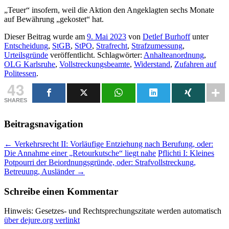
„Teuer“ insofern, weil die Aktion den Angeklagten sechs Monate
auf Bewährung „gekostet“ hat.
Dieser Beitrag wurde am
9. Mai 2023
von
Detlef Burhoff
unter
Entscheidung
,
StGB
,
StPO
,
Strafrecht
,
Strafzumessung
,
Urteilsgründe
veröffentlicht. Schlagwörter:
Anhalteanordnung
,
OLG Karlsruhe
,
Vollstreckungsbeamte
,
Widerstand
,
Zufahren auf
Politessen
.
43
SHARES
Beitragsnavigation
←
Verkehrsrecht II: Vorläufige Entziehung nach Berufung, oder:
Die Annahme einer „Retourkutsche“ liegt nahe
Pflichti I: Kleines
Potpourri der Beiordnungsgründe, oder: Strafvollstreckung,
Betreuung, Ausländer
→
Schreibe einen Kommentar
Hinweis: Gesetzes- und Rechtsprechungszitate werden automatisch
über dejure.org verlinkt