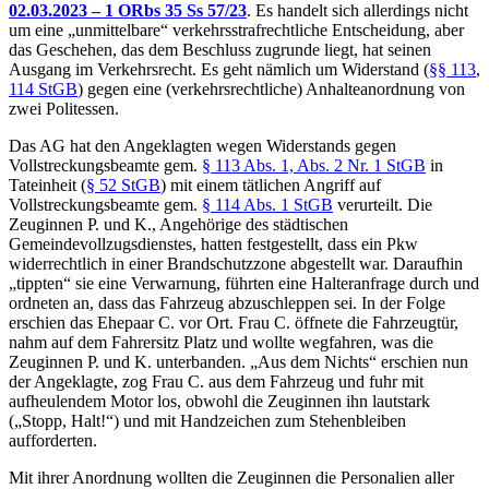
02.03.2023 – 1 ORbs 35 Ss 57/23
. Es handelt sich allerdings nicht
um eine „unmittelbare“ verkehrsstrafrechtliche Entscheidung, aber
das Geschehen, das dem Beschluss zugrunde liegt, hat seinen
Ausgang im Verkehrsrecht. Es geht nämlich um Widerstand (
§§ 113
,
114 StGB
) gegen eine (verkehrsrechtliche) Anhalteanordnung von
zwei Politessen.
Das AG hat den Angeklagten wegen Widerstands gegen
Vollstreckungsbeamte gem.
§ 113 Abs. 1, Abs. 2 Nr. 1 StGB
in
Tateinheit (
§ 52 StGB
) mit einem tätlichen Angriff auf
Vollstreckungsbeamte gem.
§ 114 Abs. 1 StGB
verurteilt. Die
Zeuginnen P. und K., Angehörige des städtischen
Gemeindevollzugsdienstes, hatten festgestellt, dass ein Pkw
widerrechtlich in einer Brandschutzzone abgestellt war. Daraufhin
„tippten“ sie eine Verwarnung, führten eine Halteranfrage durch und
ordneten an, dass das Fahrzeug abzuschleppen sei. In der Folge
erschien das Ehepaar C. vor Ort. Frau C. öffnete die Fahrzeugtür,
nahm auf dem Fahrersitz Platz und wollte wegfahren, was die
Zeuginnen P. und K. unterbanden. „Aus dem Nichts“ erschien nun
der Angeklagte, zog Frau C. aus dem Fahrzeug und fuhr mit
aufheulendem Motor los, obwohl die Zeuginnen ihn lautstark
(„Stopp, Halt!“) und mit Handzeichen zum Stehenbleiben
aufforderten.
Mit ihrer Anordnung wollten die Zeuginnen die Personalien aller