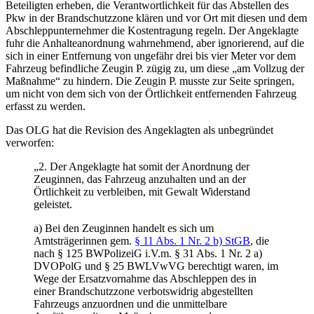
Beteiligten erheben, die Verantwortlichkeit für das Abstellen des
Pkw in der Brandschutzzone klären und vor Ort mit diesen und dem
Abschleppunternehmer die Kostentragung regeln. Der Angeklagte
fuhr die Anhalteanordnung wahrnehmend, aber ignorierend, auf die
sich in einer Entfernung von ungefähr drei bis vier Meter vor dem
Fahrzeug befindliche Zeugin P. zügig zu, um diese „am Vollzug der
Maßnahme“ zu hindern. Die Zeugin P. musste zur Seite springen,
um nicht von dem sich von der Örtlichkeit entfernenden Fahrzeug
erfasst zu werden.
Das OLG hat die Revision des Angeklagten als unbegründet
verworfen:
„2. Der Angeklagte hat somit der Anordnung der
Zeuginnen, das Fahrzeug anzuhalten und an der
Örtlichkeit zu verbleiben, mit Gewalt Widerstand
geleistet.
a) Bei den Zeuginnen handelt es sich um
Amtsträgerinnen gem.
§ 11 Abs. 1 Nr. 2 b) StGB
, die
nach § 125 BWPolizeiG i.V.m. § 31 Abs. 1 Nr. 2 a)
DVOPolG und § 25 BWLVwVG berechtigt waren, im
Wege der Ersatzvornahme das Abschleppen des in
einer Brandschutzzone verbotswidrig abgestellten
Fahrzeugs anzuordnen und die unmittelbare