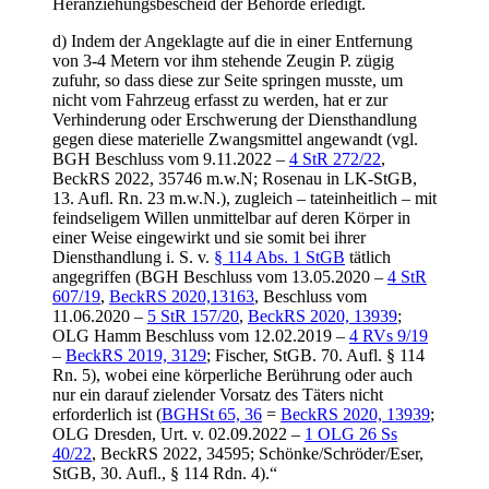
Heranziehungsbescheid der Behörde erledigt.
d) Indem der Angeklagte auf die in einer Entfernung
von 3-4 Metern vor ihm stehende Zeugin P. zügig
zufuhr, so dass diese zur Seite springen musste, um
nicht vom Fahrzeug erfasst zu werden, hat er zur
Verhinderung oder Erschwerung der Diensthandlung
gegen diese materielle Zwangsmittel angewandt (vgl.
BGH Beschluss vom 9.11.2022 –
4 StR 272/22
,
BeckRS 2022, 35746 m.w.N; Rosenau in LK-StGB,
13. Aufl. Rn. 23 m.w.N.), zugleich – tateinheitlich – mit
feindseligem Willen unmittelbar auf deren Körper in
einer Weise eingewirkt und sie somit bei ihrer
Diensthandlung i. S. v.
§ 114 Abs. 1 StGB
tätlich
angegriffen (BGH Beschluss vom 13.05.2020 –
4 StR
607/19
,
BeckRS 2020,13163
, Beschluss vom
11.06.2020 –
5 StR 157/20
,
BeckRS 2020, 13939
;
OLG Hamm Beschluss vom 12.02.2019 –
4 RVs 9/19
–
BeckRS 2019, 3129
; Fischer, StGB. 70. Aufl. § 114
Rn. 5), wobei eine körperliche Berührung oder auch
nur ein darauf zielender Vorsatz des Täters nicht
erforderlich ist (
BGHSt 65, 36
=
BeckRS 2020, 13939
;
OLG Dresden, Urt. v. 02.09.2022 –
1 OLG 26 Ss
40/22
, BeckRS 2022, 34595; Schönke/Schröder/Eser,
StGB, 30. Aufl., § 114 Rdn. 4).“