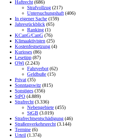
Haftrecht
(686)
Strafvollzug
(217)
Untersuchungshaft
(406)
In eigener Sache
(159)
Jahresrückblick
(65)
Ranking
(1)
KCanG/CanG
(76)
Klimaaktivisten
(25)
Kostenfestsetzung
(4)
Kurioses
(86)
Lesetipp
(87)
OWi
(2.243)
Fahrverbot
(62)
Geldbuße
(15)
Privat
(35)
Sonntagswitz
(815)
Sonstiges
(356)
StPO
(4.889)
Strafrecht
(3.336)
Nebengebiete
(455)
StGB
(3.019)
Strafrechtsentschädigung
(46)
Straßenverkehrsrecht
(3.144)
Termine
(6)
Urteil
(1.374)