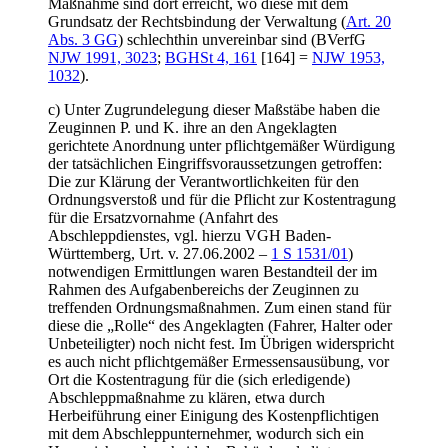
Maßnahme sind dort erreicht, wo diese mit dem
Grundsatz der Rechtsbindung der Verwaltung (
Art. 20
Abs. 3 GG
) schlechthin unvereinbar sind (BVerfG
NJW 1991, 3023
;
BGHSt 4, 161
[164] =
NJW 1953,
1032
).
c) Unter Zugrundelegung dieser Maßstäbe haben die
Zeuginnen P. und K. ihre an den Angeklagten
gerichtete Anordnung unter pflichtgemäßer Würdigung
der tatsächlichen Eingriffsvoraussetzungen getroffen:
Die zur Klärung der Verantwortlichkeiten für den
Ordnungsverstoß und für die Pflicht zur Kostentragung
für die Ersatzvornahme (Anfahrt des
Abschleppdienstes, vgl. hierzu VGH Baden-
Württemberg, Urt. v. 27.06.2002 –
1 S 1531/01
)
notwendigen Ermittlungen waren Bestandteil der im
Rahmen des Aufgabenbereichs der Zeuginnen zu
treffenden Ordnungsmaßnahmen. Zum einen stand für
diese die „Rolle“ des Angeklagten (Fahrer, Halter oder
Unbeteiligter) noch nicht fest. Im Übrigen widerspricht
es auch nicht pflichtgemäßer Ermessensausübung, vor
Ort die Kostentragung für die (sich erledigende)
Abschleppmaßnahme zu klären, etwa durch
Herbeiführung einer Einigung des Kostenpflichtigen
mit dem Abschleppunternehmer, wodurch sich ein