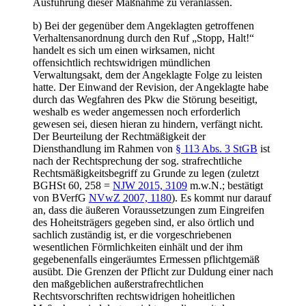
Ausführung dieser Maßnahme zu veranlassen.
b) Bei der gegenüber dem Angeklagten getroffenen
Verhaltensanordnung durch den Ruf „Stopp, Halt!“
handelt es sich um einen wirksamen, nicht
offensichtlich rechtswidrigen mündlichen
Verwaltungsakt, dem der Angeklagte Folge zu leisten
hatte. Der Einwand der Revision, der Angeklagte habe
durch das Wegfahren des Pkw die Störung beseitigt,
weshalb es weder angemessen noch erforderlich
gewesen sei, diesen hieran zu hindern, verfängt nicht.
Der Beurteilung der Rechtmäßigkeit der
Diensthandlung im Rahmen von
§ 113 Abs. 3 StGB
ist
nach der Rechtsprechung der sog. strafrechtliche
Rechtsmäßigkeitsbegriff zu Grunde zu legen (zuletzt
BGHSt 60, 258 =
NJW 2015, 3109
m.w.N.; bestätigt
von BVerfG
NVwZ 2007, 1180
). Es kommt nur darauf
an, dass die äußeren Voraussetzungen zum Eingreifen
des Hoheitsträgers gegeben sind, er also örtlich und
sachlich zuständig ist, er die vorgeschriebenen
wesentlichen Förmlichkeiten einhält und der ihm
gegebenenfalls eingeräumtes Ermessen pflichtgemäß
ausübt. Die Grenzen der Pflicht zur Duldung einer nach
den maßgeblichen außerstrafrechtlichen
Rechtsvorschriften rechtswidrigen hoheitlichen