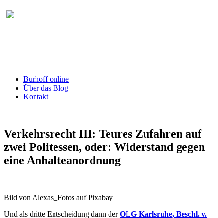
Burhoff online Blog
herausgegeben von RA Detlef Burhoff,
RiOLG a.D.
Burhoff online
Über das Blog
Kontakt
Verkehrsrecht III: Teures Zufahren auf
zwei Politessen, oder: Widerstand gegen
eine Anhalteanordnung
Bild von Alexas_Fotos auf Pixabay
Und als dritte Entscheidung dann der
OLG Karlsruhe, Beschl. v.