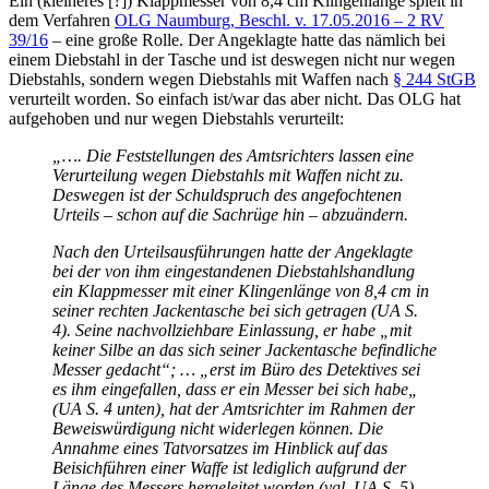
Ein (kleineres [?]) Klappmesser von 8,4 cm Klingenlänge spielt in
dem Verfahren
OLG Naumburg, Beschl. v. 17.05.2016 – 2 RV
39/16
– eine große Rolle. Der Angeklagte hatte das nämlich bei
einem Diebstahl in der Tasche und ist deswegen nicht nur wegen
Diebstahls, sondern wegen Diebstahls mit Waffen nach
§ 244 StGB
verurteilt worden. So einfach ist/war das aber nicht. Das OLG hat
aufgehoben und nur wegen Diebstahls verurteilt:
„…. Die Feststellungen des Amtsrichters lassen eine
Verurteilung wegen Diebstahls mit Waffen nicht zu.
Deswegen ist der Schuldspruch des angefochtenen
Urteils – schon auf die Sachrüge hin – abzuändern.
Nach den Urteilsausführungen hatte der Angeklagte
bei der von ihm eingestandenen Diebstahlshandlung
ein Klappmesser mit einer Klingenlänge von 8,4 cm in
seiner rechten Jackentasche bei sich getragen (UA S.
4). Seine nachvollziehbare Einlassung, er habe „mit
keiner Silbe an das sich seiner Jackentasche befindliche
Messer gedacht“; … „erst im Büro des Detektives sei
es ihm eingefallen, dass er ein Messer bei sich habe„
(UA S. 4 unten), hat der Amtsrichter im Rahmen der
Beweiswürdigung nicht widerlegen können. Die
Annahme eines Tatvorsatzes im Hinblick auf das
Beisichführen einer Waffe ist lediglich aufgrund der
Länge des Messers hergeleitet worden (vgl. UA S. 5).