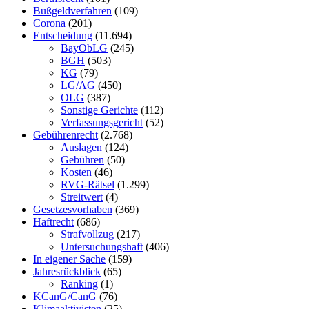
Bußgeldverfahren
(109)
Corona
(201)
Entscheidung
(11.694)
BayObLG
(245)
BGH
(503)
KG
(79)
LG/AG
(450)
OLG
(387)
Sonstige Gerichte
(112)
Verfassungsgericht
(52)
Gebührenrecht
(2.768)
Auslagen
(124)
Gebühren
(50)
Kosten
(46)
RVG-Rätsel
(1.299)
Streitwert
(4)
Gesetzesvorhaben
(369)
Haftrecht
(686)
Strafvollzug
(217)
Untersuchungshaft
(406)
In eigener Sache
(159)
Jahresrückblick
(65)
Ranking
(1)
KCanG/CanG
(76)
Klimaaktivisten
(25)