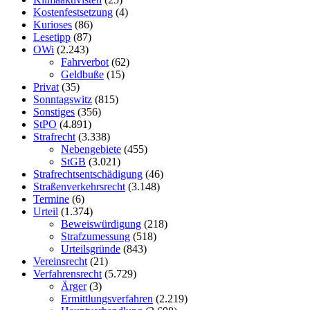
Kostenfestsetzung
(4)
Kurioses
(86)
Lesetipp
(87)
OWi
(2.243)
Fahrverbot
(62)
Geldbuße
(15)
Privat
(35)
Sonntagswitz
(815)
Sonstiges
(356)
StPO
(4.891)
Strafrecht
(3.338)
Nebengebiete
(455)
StGB
(3.021)
Strafrechtsentschädigung
(46)
Straßenverkehrsrecht
(3.148)
Termine
(6)
Urteil
(1.374)
Beweiswürdigung
(218)
Strafzumessung
(518)
Urteilsgründe
(843)
Vereinsrecht
(21)
Verfahrensrecht
(5.729)
Ärger
(3)
Ermittlungsverfahren
(2.219)