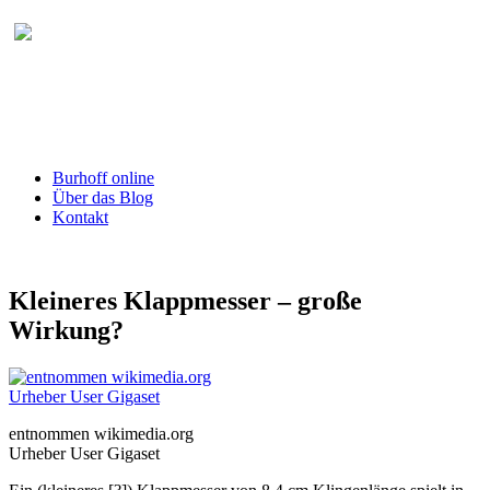
Burhoff online Blog
herausgegeben von RA Detlef Burhoff,
RiOLG a.D.
Burhoff online
Über das Blog
Kontakt
Kleineres Klappmesser – große
Wirkung?
entnommen wikimedia.org
Urheber User Gigaset