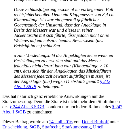
Diese Schlussfolgerung erscheint im vorliegenden Fall
rechtsfehlerbehaftet. Denn ein Klappmesser von 8,4 cm
Klingenlänge ist zwar ein generell gefährlicher
Gegenstand; der Umstand, dass der Angeklagte in
Besitz des Messers war und dieses in seiner
Jackentasche mit sich führte, lässt jedoch nicht ohne
Weiteres auf ein entsprechendes Bewusstsein (des
Beisichführens) schließen.
a zum Vorstellungsbild des Angeklagten keine weiteren
Feststellungen zu erwarten sind und das Messer
jedenfalls nicht derart lang war (Klingenlänge > 10
cm), dass sich für den Angeklagten das Mitsichführen
des Messers jederzeit bewusst aufdrängen musste, ist
der Angeklagte (nur) wegen Diebstahls gemäß
§ 242
Abs. 1 StGB
zu belangen.“
Das hat natürlich ganz erhebliche Auswirkungen auf die
Strafzumessung. Denn die Strafe ist nicht mehr dem Strafrahmen
des
§ 244 Abs. 3 StGB
, sondern nur noch dem Rahmen des
§ 242
Abs. 1 StGB
zu entnehmen.
Dieser Beitrag wurde am
14. Juli 2016
von
Detlef Burhoff
unter
Entscheidung
,
StGB
,
Strafrecht
,
Strafzumessung
,
Urteil