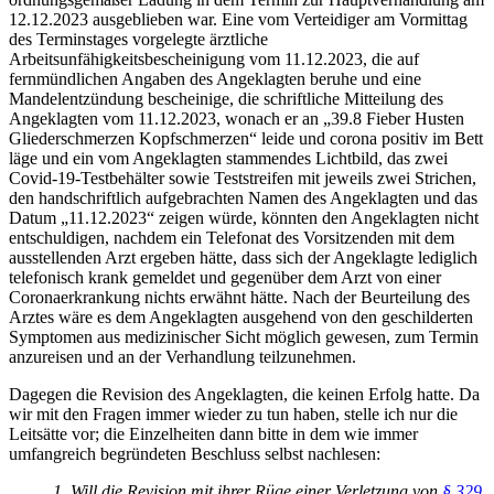
12.12.2023 ausgeblieben war. Eine vom Verteidiger am Vormittag
des Terminstages vorgelegte ärztliche
Arbeitsunfähigkeitsbescheinigung vom 11.12.2023, die auf
fernmündlichen Angaben des Angeklagten beruhe und eine
Mandelentzündung bescheinige, die schriftliche Mitteilung des
Angeklagten vom 11.12.2023, wonach er an „39.8 Fieber Husten
Gliederschmerzen Kopfschmerzen“ leide und corona positiv im Bett
läge und ein vom Angeklagten stammendes Lichtbild, das zwei
Covid-19-Testbehälter sowie Teststreifen mit jeweils zwei Strichen,
den handschriftlich aufgebrachten Namen des Angeklagten und das
Datum „11.12.2023“ zeigen würde, könnten den Angeklagten nicht
entschuldigen, nachdem ein Telefonat des Vorsitzenden mit dem
ausstellenden Arzt ergeben hätte, dass sich der Angeklagte lediglich
telefonisch krank gemeldet und gegenüber dem Arzt von einer
Coronaerkrankung nichts erwähnt hätte. Nach der Beurteilung des
Arztes wäre es dem Angeklagten ausgehend von den geschilderten
Symptomen aus medizinischer Sicht möglich gewesen, zum Termin
anzureisen und an der Verhandlung teilzunehmen.
Dagegen die Revision des Angeklagten, die keinen Erfolg hatte. Da
wir mit den Fragen immer wieder zu tun haben, stelle ich nur die
Leitsätte vor; die Einzelheiten dann bitte in dem wie immer
umfangreich begründeten Beschluss selbst nachlesen:
1. Will die Revision mit ihrer Rüge einer Verletzung von
§ 329