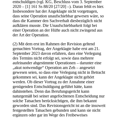
entschuldigen (vgl. KG, Beschluss vom 3. September
2020 – [1] 161 Ss 88/20 [27/20] –). Daran fehlt es hier.
Insbesondere hat der Angeklagte nicht vorgetragen,
dass seine Operation unaufschiebbar gewesen wäre, so
dass die Kammer den Sachverhalt diesbezüglich nicht
aufklären musste. Die Unaufschiebbarkeit folgt bei
einer Operation an der Hüfte auch nicht zwingend aus
der Art der Operation.
(2) Mit dem erst im Rahmen der Revision geltend
gemachten Vortrag, der Angeklagte habe erst am 21.
September 2023 davon erfahren, dass eine Verlegung
des Termins nicht erfolgt sei, sowie dass mehrere
aufeinander abgestimmte Operationen – darunter eine
„akut notwendige“ Operation am Zeh – angesetzt
gewesen seien, so dass eine Verlegung nicht in Betracht
gekommen sei, kann der Angeklagte nicht gehört
werden. Ob dieser Vortrag zu der Annahme einer
genügenden Entschuldigung geführt hätte, kann
dahinstehen. Denn das Berufungsgericht kann
naturgemäß bei seiner angefochtenen Entscheidung nur
solche Tatsachen berücksichtigen, die ihm bekannt
geworden sind. Das Revisionsgericht ist an die insoweit
festgestellten Tatsachen gebunden und kann sie nicht
ergänzen oder gar im Wege des Freibeweises