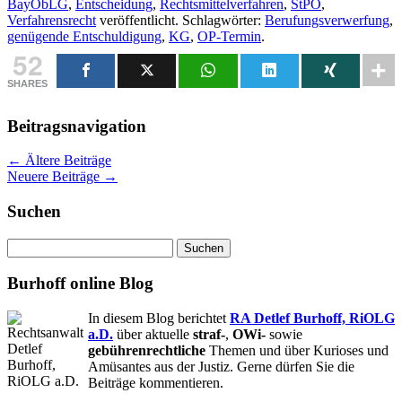
BayObLG
,
Entscheidung
,
Rechtsmittelverfahren
,
StPO
,
Verfahrensrecht
veröffentlicht. Schlagwörter:
Berufungsverwerfung
,
genügende Entschuldigung
,
KG
,
OP-Termin
.
52
SHARES
Beitragsnavigation
←
Ältere Beiträge
Neuere Beiträge
→
Suchen
Suchen
nach:
Burhoff online Blog
In diesem Blog berichtet
RA Detlef Burhoff, RiOLG
a.D.
über aktuelle
straf-
,
OWi-
sowie
gebührenrechtliche
Themen und über Kurioses und
Amüsantes aus der Justiz. Gerne dürfen Sie die
Beiträge kommentieren.