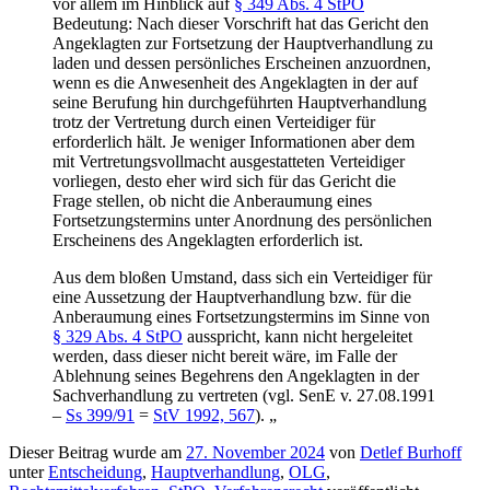
vor allem im Hinblick auf
§ 349 Abs. 4 StPO
Bedeutung: Nach dieser Vorschrift hat das Gericht den
Angeklagten zur Fortsetzung der Hauptverhandlung zu
laden und dessen persönliches Erscheinen anzuordnen,
wenn es die Anwesenheit des Angeklagten in der auf
seine Berufung hin durchgeführten Hauptverhandlung
trotz der Vertretung durch einen Verteidiger für
erforderlich hält. Je weniger Informationen aber dem
mit Vertretungsvollmacht ausgestatteten Verteidiger
vorliegen, desto eher wird sich für das Gericht die
Frage stellen, ob nicht die Anberaumung eines
Fortsetzungstermins unter Anordnung des persönlichen
Erscheinens des Angeklagten erforderlich ist.
Aus dem bloßen Umstand, dass sich ein Verteidiger für
eine Aussetzung der Hauptverhandlung bzw. für die
Anberaumung eines Fortsetzungstermins im Sinne von
§ 329 Abs. 4 StPO
ausspricht, kann nicht hergeleitet
werden, dass dieser nicht bereit wäre, im Falle der
Ablehnung seines Begehrens den Angeklagten in der
Sachverhandlung zu vertreten (vgl. SenE v. 27.08.1991
–
Ss 399/91
=
StV 1992, 567
). „
Dieser Beitrag wurde am
27. November 2024
von
Detlef Burhoff
unter
Entscheidung
,
Hauptverhandlung
,
OLG
,