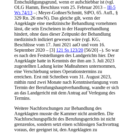
Entschuldigungsgrund, wenn er aufschiebbar ist (vgl.
OLG Hamm, Beschluss vom 25. Februar 2013 –
III-5
Ws 74/13
–; Meyer-Goßner/Schmitt, StPO, 65. Aufl., §
329 Rn. 26 mwN). Das gleiche gilt, wenn der
Angeklagte eine medizinische Behandlung vornehmen
lässt, die sein Erscheinen in der Hauptverhandlung
hindert, ohne dass dieser Zeitpunkt der Behandlung
medizinisch indiziert gewesen wäre (vgl. KG,
Beschlüsse vom 17. Juni 2021 aaO und vom 16.
September 2020 – [3]
121 Ss 123/20
[56/20] –). So war
es nach den Feststellungen des Landgerichts hier. Der
Angeklagte hatte in Kenntnis der ihm am 3. Juli 2023
zugestellten Ladung keine Maßnahmen unternommen,
eine Verschiebung seines Operationstermins zu
erreichen. Erst mit Schreiben vom 31. August 2023,
mithin rund zwei Monate nach Kenntniserlangung vom
Termin der Berufungshauptverhandlung, wandte er sich
an das Landgericht mit dem Antrag auf Verlegung des
Termins.
Weitere Nachforschungen zur Behandlung des
Angeklagten musste die Kammer nicht anstellen. Die
Nachforschungspflicht des Berufungsgerichts ist nicht
grenzenlos, sondern setzt einen schlüssigen Sachvortrag
voraus, der geeignet ist, den Angeklagten zu