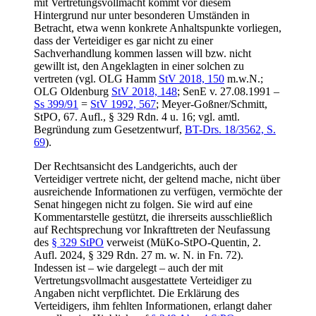
mit Vertretungsvollmacht kommt vor diesem
Hintergrund nur unter besonderen Umständen in
Betracht, etwa wenn konkrete Anhaltspunkte vorliegen,
dass der Verteidiger es gar nicht zu einer
Sachverhandlung kommen lassen will bzw. nicht
gewillt ist, den Angeklagten in einer solchen zu
vertreten (vgl. OLG Hamm
StV 2018, 150
m.w.N.;
OLG Oldenburg
StV 2018, 148
; SenE v. 27.08.1991 –
Ss 399/91
=
StV 1992, 567
; Meyer-Goßner/Schmitt,
StPO, 67. Aufl., § 329 Rdn. 4 u. 16; vgl. amtl.
Begründung zum Gesetzentwurf,
BT-Drs. 18/3562, S.
69
).
Der Rechtsansicht des Landgerichts, auch der
Verteidiger vertrete nicht, der geltend mache, nicht über
ausreichende Informationen zu verfügen, vermöchte der
Senat hingegen nicht zu folgen. Sie wird auf eine
Kommentarstelle gestützt, die ihrerseits ausschließlich
auf Rechtsprechung vor Inkrafttreten der Neufassung
des
§ 329 StPO
verweist (MüKo-StPO-Quentin, 2.
Aufl. 2024, § 329 Rdn. 27 m. w. N. in Fn. 72).
Indessen ist – wie dargelegt – auch der mit
Vertretungsvollmacht ausgestattete Verteidiger zu
Angaben nicht verpflichtet. Die Erklärung des
Verteidigers, ihm fehlten Informationen, erlangt daher