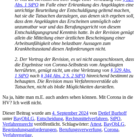
Abs. 1 StPO
im Falle einer Erkrankung des Angeklagten eine
unrichtige Beurteilung der Entschuldigung geltend machen,
hat sie die Tatsachen darzulegen, aus denen sich ergeben soll,
dass dem Angeklagten das Erscheinen unmöglich oder
unzumutbar war und das Berufungsgericht von diesem
Entschuldigungsgrund Kenntnis hatte. In der Revision genügt
allein die Mitteilung einer ärztlichen Bescheinigung einer
Arbeitsunfähigkeit ohne belastbare Aussagen zum
Krankheitszustand diesen Anforderungen nicht.
2. Der Vortrag der Revision, es sei nicht ausgeschlossen, dass
die Ergebnisse von Corona-Selbsttests vom Angeklagten
herrührten, genügt nicht, um eine Verletzung von
§ 329 Abs.
1 StPO
nach
§ 344 Abs. 2 S. 2 StPO
hinreichend bestimmt zu
behaupten. Die Revision muss Verfahrensverstöße als
Tatsachen, nicht als bloße Möglichkeiten darstellen.
Na ja, hätte man m.E. auch anders sehen können. Mit Corona in die
HV? Ich weiß nicht.
Dieser Beitrag wurde am
4. September 2024
von
Detlef Burhoff
unter
BayObLG
,
Entscheidung
,
Rechtsmittelverfahren
,
StPO
,
Verfahrensrecht
veröffentlicht. Schlagwörter:
Attest
,
BayObLG
,
Begründungsanforderungen
,
Berufungsverwerfung
,
Corona
,
Verfahrensrüge
.