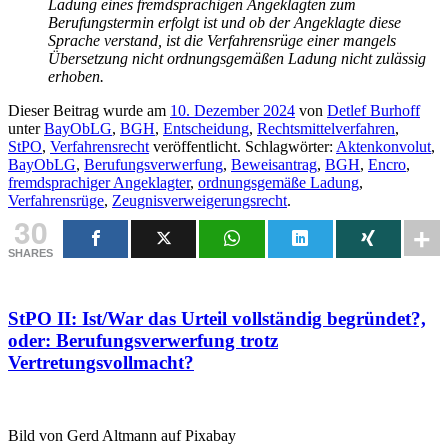
Ladung eines fremdsprachigen Angeklagten zum
Berufungstermin erfolgt ist und ob der Angeklagte diese
Sprache verstand, ist die Verfahrensrüge einer mangels
Übersetzung nicht ordnungsgemäßen Ladung nicht zulässig
erhoben.
Dieser Beitrag wurde am
10. Dezember 2024
von
Detlef Burhoff
unter
BayObLG
,
BGH
,
Entscheidung
,
Rechtsmittelverfahren
,
StPO
,
Verfahrensrecht
veröffentlicht. Schlagwörter:
Aktenkonvolut
,
BayObLG
,
Berufungsverwerfung
,
Beweisantrag
,
BGH
,
Encro
,
fremdsprachiger Angeklagter
,
ordnungsgemäße Ladung
,
Verfahrensrüge
,
Zeugnisverweigerungsrecht
.
30
SHARES
StPO II: Ist/War das Urteil vollständig begründet?,
oder: Berufungsverwerfung trotz
Vertretungsvollmacht?
Bild von Gerd Altmann auf Pixabay