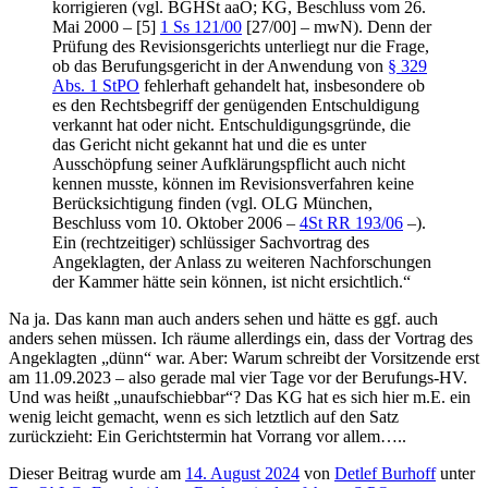
korrigieren (vgl. BGHSt aaO; KG, Beschluss vom 26.
Mai 2000 – [5]
1 Ss 121/00
[27/00] – mwN). Denn der
Prüfung des Revisionsgerichts unterliegt nur die Frage,
ob das Berufungsgericht in der Anwendung von
§ 329
Abs. 1 StPO
fehlerhaft gehandelt hat, insbesondere ob
es den Rechtsbegriff der genügenden Entschuldigung
verkannt hat oder nicht. Entschuldigungsgründe, die
das Gericht nicht gekannt hat und die es unter
Ausschöpfung seiner Aufklärungspflicht auch nicht
kennen musste, können im Revisionsverfahren keine
Berücksichtigung finden (vgl. OLG München,
Beschluss vom 10. Oktober 2006 –
4St RR 193/06
–).
Ein (rechtzeitiger) schlüssiger Sachvortrag des
Angeklagten, der Anlass zu weiteren Nachforschungen
der Kammer hätte sein können, ist nicht ersichtlich.“
Na ja. Das kann man auch anders sehen und hätte es ggf. auch
anders sehen müssen. Ich räume allerdings ein, dass der Vortrag des
Angeklagten „dünn“ war. Aber: Warum schreibt der Vorsitzende erst
am 11.09.2023 – also gerade mal vier Tage vor der Berufungs-HV.
Und was heißt „unaufschiebbar“? Das KG hat es sich hier m.E. ein
wenig leicht gemacht, wenn es sich letztlich auf den Satz
zurückzieht: Ein Gerichtstermin hat Vorrang vor allem…..
Dieser Beitrag wurde am
14. August 2024
von
Detlef Burhoff
unter