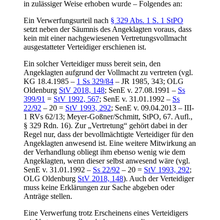
in zulässiger Weise erhoben wurde – Folgendes an:
Ein Verwerfungsurteil nach
§ 329 Abs. 1 S. 1 StPO
setzt neben der Säumnis des Angeklagten voraus, dass
kein mit einer nachgewiesenen Vertretungsvollmacht
ausgestatteter Verteidiger erschienen ist.
Ein solcher Verteidiger muss bereit sein, den
Angeklagten aufgrund der Vollmacht zu vertreten (vgl.
KG 18.4.1985 –
1 Ss 329/84
– JR 1985, 343; OLG
Oldenburg
StV 2018, 148
; SenE v. 27.08.1991 –
Ss
399/91
=
StV 1992, 567
; SenE v. 31.01.1992 –
Ss
22/92
– 20 =
StV 1993, 292
; SenE v. 09.04.2013 – III-
1 RVs 62/13; Meyer-Goßner/Schmitt, StPO, 67. Aufl.,
§ 329 Rdn. 16). Zur „Vertretung“ gehört dabei in der
Regel nur, dass der bevollmächtigte Verteidiger für den
Angeklagten anwesend ist. Eine weitere Mitwirkung an
der Verhandlung obliegt ihm ebenso wenig wie dem
Angeklagten, wenn dieser selbst anwesend wäre (vgl.
SenE v. 31.01.1992 –
Ss 22/92
– 20 =
StV 1993, 292
;
OLG Oldenburg
StV 2018, 148
). Auch der Verteidiger
muss keine Erklärungen zur Sache abgeben oder
Anträge stellen.
Eine Verwerfung trotz Erscheinens eines Verteidigers