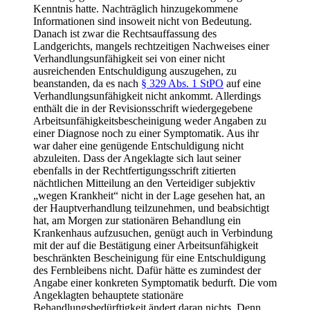
Kenntnis hatte. Nachträglich hinzugekommene
Informationen sind insoweit nicht von Bedeutung.
Danach ist zwar die Rechtsauffassung des
Landgerichts, mangels rechtzeitigen Nachweises einer
Verhandlungsunfähigkeit sei von einer nicht
ausreichenden Entschuldigung auszugehen, zu
beanstanden, da es nach
§ 329 Abs. 1 StPO
auf eine
Verhandlungsunfähigkeit nicht ankommt. Allerdings
enthält die in der Revisionsschrift wiedergegebene
Arbeitsunfähigkeitsbescheinigung weder Angaben zu
einer Diagnose noch zu einer Symptomatik. Aus ihr
war daher eine genügende Entschuldigung nicht
abzuleiten. Dass der Angeklagte sich laut seiner
ebenfalls in der Rechtfertigungsschrift zitierten
nächtlichen Mitteilung an den Verteidiger subjektiv
„wegen Krankheit“ nicht in der Lage gesehen hat, an
der Hauptverhandlung teilzunehmen, und beabsichtigt
hat, am Morgen zur stationären Behandlung ein
Krankenhaus aufzusuchen, genügt auch in Verbindung
mit der auf die Bestätigung einer Arbeitsunfähigkeit
beschränkten Bescheinigung für eine Entschuldigung
des Fernbleibens nicht. Dafür hätte es zumindest der
Angabe einer konkreten Symptomatik bedurft. Die vom
Angeklagten behauptete stationäre
Behandlungsbedürftigkeit ändert daran nichts. Denn