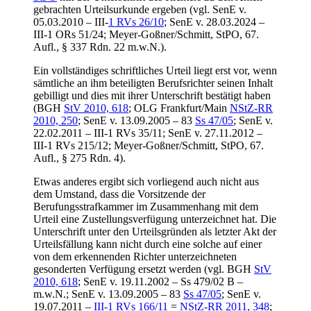
gebrachten Urteilsurkunde ergeben (vgl. SenE v.
05.03.2010 – III-
1 RVs 26/10
; SenE v. 28.03.2024 –
III-1 ORs 51/24; Meyer-Goßner/Schmitt, StPO, 67.
Aufl., § 337 Rdn. 22 m.w.N.).
Ein vollständiges schriftliches Urteil liegt erst vor, wenn
sämtliche an ihm beteiligten Berufsrichter seinen Inhalt
gebilligt und dies mit ihrer Unterschrift bestätigt haben
(BGH
StV 2010, 618
; OLG Frankfurt/Main
NStZ-RR
2010, 250
; SenE v. 13.09.2005 – 83
Ss 47/05
; SenE v.
22.02.2011 – III-1 RVs 35/11; SenE v. 27.11.2012 –
III-1 RVs 215/12; Meyer-Goßner/Schmitt, StPO, 67.
Aufl., § 275 Rdn. 4).
Etwas anderes ergibt sich vorliegend auch nicht aus
dem Umstand, dass die Vorsitzende der
Berufungsstrafkammer im Zusammenhang mit dem
Urteil eine Zustellungsverfügung unterzeichnet hat. Die
Unterschrift unter den Urteilsgründen als letzter Akt der
Urteilsfällung kann nicht durch eine solche auf einer
von dem erkennenden Richter unterzeichneten
gesonderten Verfügung ersetzt werden (vgl. BGH
StV
2010, 618
; SenE v. 19.11.2002 – Ss 479/02 B –
m.w.N.; SenE v. 13.09.2005 – 83
Ss 47/05
; SenE v.
19.07.2011 –
III-1 RVs 166/11
=
NStZ-RR 2011, 348
;