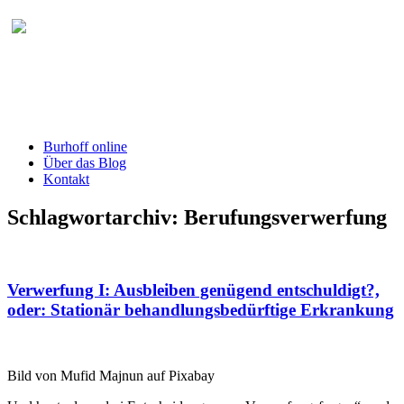
Burhoff online Blog
herausgegeben von RA Detlef Burhoff,
RiOLG a.D.
Burhoff online
Über das Blog
Kontakt
Schlagwortarchiv:
Berufungsverwerfung
Verwerfung I: Ausbleiben genügend entschuldigt?,
oder: Stationär behandlungsbedürftige Erkrankung
Bild von Mufid Majnun auf Pixabay