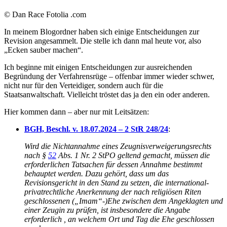
© Dan Race Fotolia .com
In meinem Blogordner haben sich einige Entscheidungen zur
Revision angesammelt. Die stelle ich dann mal heute vor, also
„Ecken sauber machen“.
Ich beginne mit einigen Entscheidungen zur ausreichenden
Begründung der Verfahrensrüge – offenbar immer wieder schwer,
nicht nur für den Verteidiger, sondern auch für die
Staatsanwaltschaft. Vielleicht tröstet das ja den ein oder anderen.
Hier kommen dann – aber nur mit Leitsätzen:
BGH, Beschl. v. 18.07.2024 – 2 StR 248/24
:
Wird die Nichtannahme eines Zeugnisverweigerungsrechts
nach §
52
Abs. 1 Nr. 2 StPO geltend gemacht, müssen die
erforderlichen Tatsachen für dessen Annahme bestimmt
behauptet werden. Dazu gehört, dass um das
Revisionsgericht in den Stand zu setzen, die international-
privatrechtliche Anerkennung der nach religiösen Riten
geschlossenen („Imam“-)Ehe zwischen dem Angeklagten und
einer Zeugin zu prüfen, ist insbesondere die Angabe
erforderlich , an welchem Ort und Tag die Ehe geschlossen