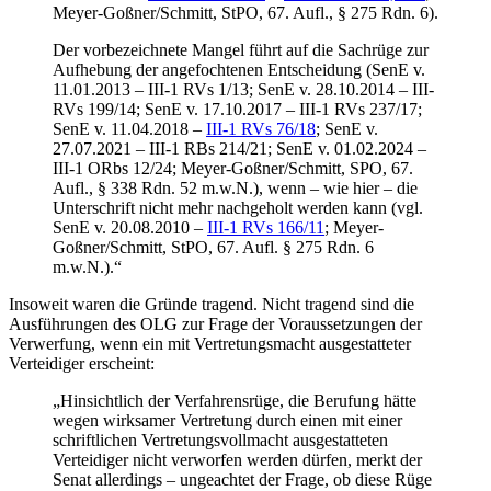
Meyer-Goßner/Schmitt, StPO, 67. Aufl., § 275 Rdn. 6).
Der vorbezeichnete Mangel führt auf die Sachrüge zur
Aufhebung der angefochtenen Entscheidung (SenE v.
11.01.2013 – III-1 RVs 1/13; SenE v. 28.10.2014 – III-
RVs 199/14; SenE v. 17.10.2017 – III-1 RVs 237/17;
SenE v. 11.04.2018 –
III-1 RVs 76/18
; SenE v.
27.07.2021 – III-1 RBs 214/21; SenE v. 01.02.2024 –
III-1 ORbs 12/24; Meyer-Goßner/Schmitt, SPO, 67.
Aufl., § 338 Rdn. 52 m.w.N.), wenn – wie hier – die
Unterschrift nicht mehr nachgeholt werden kann (vgl.
SenE v. 20.08.2010 –
III-1 RVs 166/11
; Meyer-
Goßner/Schmitt, StPO, 67. Aufl. § 275 Rdn. 6
m.w.N.).“
Insoweit waren die Gründe tragend. Nicht tragend sind die
Ausführungen des OLG zur Frage der Voraussetzungen der
Verwerfung, wenn ein mit Vertretungsmacht ausgestatteter
Verteidiger erscheint:
„Hinsichtlich der Verfahrensrüge, die Berufung hätte
wegen wirksamer Vertretung durch einen mit einer
schriftlichen Vertretungsvollmacht ausgestatteten
Verteidiger nicht verworfen werden dürfen, merkt der
Senat allerdings – ungeachtet der Frage, ob diese Rüge