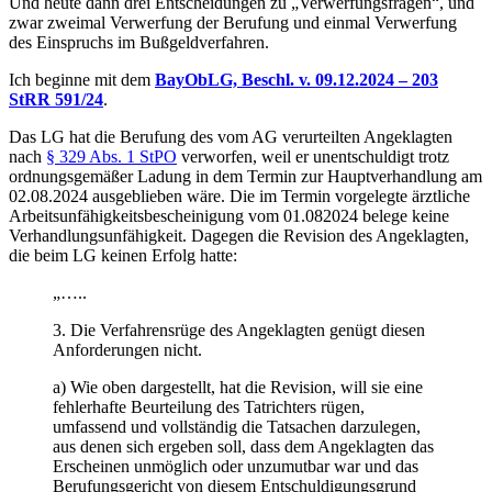
Und heute dann drei Entscheidungen zu „Verwerfungsfragen“, und
zwar zweimal Verwerfung der Berufung und einmal Verwerfung
des Einspruchs im Bußgeldverfahren.
Ich beginne mit dem
BayObLG, Beschl. v. 09.12.2024 – 203
StRR 591/24
.
Das LG hat die Berufung des vom AG verurteilten Angeklagten
nach
§ 329 Abs. 1 StPO
verworfen, weil er unentschuldigt trotz
ordnungsgemäßer Ladung in dem Termin zur Hauptverhandlung am
02.08.2024 ausgeblieben wäre. Die im Termin vorgelegte ärztliche
Arbeitsunfähigkeitsbescheinigung vom 01.082024 belege keine
Verhandlungsunfähigkeit. Dagegen die Revision des Angeklagten,
die beim LG keinen Erfolg hatte:
„…..
3. Die Verfahrensrüge des Angeklagten genügt diesen
Anforderungen nicht.
a) Wie oben dargestellt, hat die Revision, will sie eine
fehlerhafte Beurteilung des Tatrichters rügen,
umfassend und vollständig die Tatsachen darzulegen,
aus denen sich ergeben soll, dass dem Angeklagten das
Erscheinen unmöglich oder unzumutbar war und das
Berufungsgericht von diesem Entschuldigungsgrund