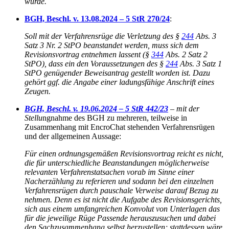
wurde.
BGH, Beschl. v. 13.08.2024 – 5 StR 270/24
:
Soll mit der Verfahrensrüge die Verletzung des §
244
Abs. 3
Satz 3 Nr. 2 StPO beanstandet werden, muss sich dem
Revisionsvortrag entnehmen lassent (§
344
Abs. 2 Satz 2
StPO), dass ein den Voraussetzungen des §
244
Abs. 3 Satz 1
StPO genügender Beweisantrag gestellt worden ist. Dazu
gehört ggf. die Angabe einer ladungsfähige Anschrift eines
Zeugen.
BGH, Beschl. v. 19.06.2024 – 5 StR 442/23
– mit der
Stellu
ngnahme des BGH zu mehreren, teilweise in
Zusammenhang mit EncroChat stehenden Verfahrensrügen
und der allgemeinen Aussage:
Für einen ordnungsgemäßen Revisionsvortrag reicht es nicht,
die für unterschiedliche Beanstandungen möglicherweise
relevanten Verfahrenstatsachen vorab im Sinne einer
Nacherzählung zu referieren und sodann bei den einzelnen
Verfahrensrügen durch pauschale Verweise darauf Bezug zu
nehmen. Denn es ist nicht die Aufgabe des Revisionsgerichts,
sich aus einem umfangreichen Konvolut von Unterlagen das
für die jeweilige Rüge Passende herauszusuchen und dabei
den Sachzusammenhang selbst herzustellen; stattdessen wäre