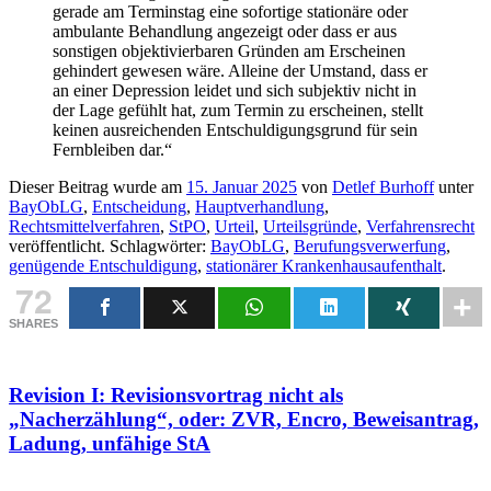
gerade am Terminstag eine sofortige stationäre oder
ambulante Behandlung angezeigt oder dass er aus
sonstigen objektivierbaren Gründen am Erscheinen
gehindert gewesen wäre. Alleine der Umstand, dass er
an einer Depression leidet und sich subjektiv nicht in
der Lage gefühlt hat, zum Termin zu erscheinen, stellt
keinen ausreichenden Entschuldigungsgrund für sein
Fernbleiben dar.“
Dieser Beitrag wurde am
15. Januar 2025
von
Detlef Burhoff
unter
BayObLG
,
Entscheidung
,
Hauptverhandlung
,
Rechtsmittelverfahren
,
StPO
,
Urteil
,
Urteilsgründe
,
Verfahrensrecht
veröffentlicht. Schlagwörter:
BayObLG
,
Berufungsverwerfung
,
genügende Entschuldigung
,
stationärer Krankenhausaufenthalt
.
72
SHARES
Revision I: Revisionsvortrag nicht als
„Nacherzählung“, oder: ZVR, Encro, Beweisantrag,
Ladung, unfähige StA