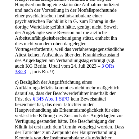
Hauptverhandlung eine stationäre Aufnahme indiziert
und nach der Vorstellung in der Notfallsprechstunde
einer psychiatrischen Institutsambulanz einer
psychiatrischen Fachklinik in G. zum Eintrag in die
dortige Warteliste geführt hätte, genügt nicht. Soweit
der Angeklagte seine Revision auf die ärztliche
Arbeitsunfähigkeitsbescheinigung stützt, enthebt ihn
dies nicht von dem oben dargelegten
Vortragserfordernis, weil das verfahrensgegenständliche
Attest keinen Aufschluss über den Krankheitszustand
des Angeklagten am Verhandlungstag erbringt (vgl.
auch KG Berlin, Urteil vom 24. Juli 2023 –
3 ORs
38/23
–, juris Rn. 9).
c) Bezüglich der Angriffsrichtung eines
Aufklärungsdefizits kommt es nicht mehr maßgeblich
darauf an, dass der Beschwerdeführer innerhalb der
Frist des
§ 345 Abs. 1 StPO
kein Beweismittel
bezeichnet hat, das dem Tatrichter in der
Hauptverhandlung als Erkenntnismöglichkeit für eine
verlässliche Klärung des Zustands des Angeklagten zur
Verfügung gestanden hätte. Die Bescheinigung der
Klinik ist erst nach dem Termin vorgelegt worden. Dass
der Tatrichter zum Zeitpunkt der Hauptverhandlung
Kenntnis von der Institutsambulanz als möglicher