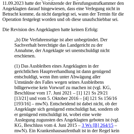
11.09.2023 hatte der Vorsitzende der Berufungsstrafkammer den
Angeklagten darauf hingewiesen, dass eine Verlegung nicht in
Betracht komme, da nicht dargelegt sei, wann der Termin für die
Operation festgelegt worden und ob diese unaufschiebbar sei.
Die Revision des Angeklagten hatte keinen Erfolg:
„b) Die Verfahrensrüge ist aber unbegründet. Der
Sachverhalt berechtigte das Landgericht zu der
Annahme, der Angeklagte sei unentschuldigt nicht
erschienen.
(1) Das Ausbleiben eines Angeklagten in der
gerichtlichen Hauptverhandlung ist dann genügend
entschuldigt, wenn ihm unter Abwägung aller
Umstände des Falles wegen seines Ausbleibens
billigerweise kein Vorwurf zu machen ist (vgl. KG,
Beschlüsse vom 17. Juni 2021 – [1] 121 Ss 29/21
[13/21] und vom 5. Oktober 2016 – [4] 121 Ss 156/16
[193/16] – mwN). Entscheidend ist dabei nicht, ob der
Angeklagte sich genügend entschuldigt hat, sondern ob
er genügend entschuldigt ist, wobei eine weite
Auslegung zugunsten des Angeklagten geboten ist (vgl.
KG, Beschluss vom 4. Juni 2015 –
3 Ws [B] 264/15
–
mwN). Ein Krankenhausaufenthalt ist in der Regel kein