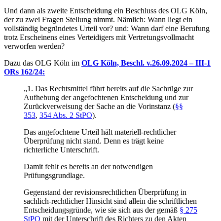
Und dann als zweite Entscheidung ein Beschluss des OLG Köln,
der zu zwei Fragen Stellung nimmt. Nämlich: Wann liegt ein
vollständig begründetes Urteil vor? und: Wann darf eine Berufung
trotz Erscheinens eines Verteidigers mit Vertretungsvollmacht
verworfen werden?
Dazu das OLG Köln im
OLG Köln, Beschl. v.26.09.2024 – III-1
ORs 162/24:
„1. Das Rechtsmittel führt bereits auf die Sachrüge zur
Aufhebung der angefochtenen Entscheidung und zur
Zurückverweisung der Sache an die Vorinstanz (
§§
353
,
354 Abs. 2 StPO
).
Das angefochtene Urteil hält materiell-rechtlicher
Überprüfung nicht stand. Denn es trägt keine
richterliche Unterschrift.
Damit fehlt es bereits an der notwendigen
Prüfungsgrundlage.
Gegenstand der revisionsrechtlichen Überprüfung in
sachlich-rechtlicher Hinsicht sind allein die schriftlichen
Entscheidungsgründe, wie sie sich aus der gemäß
§ 275
StPO
mit der Unterschrift des Richters zu den Akten