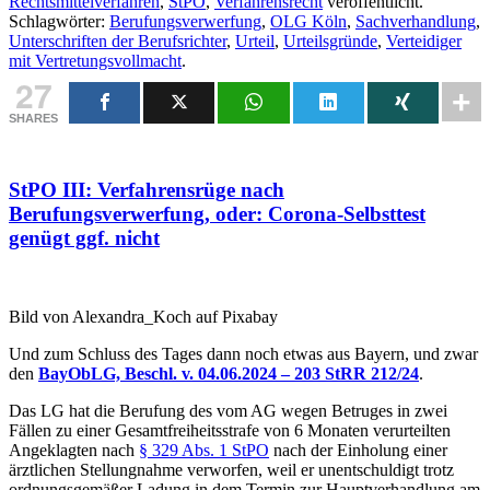
Rechtsmittelverfahren
,
StPO
,
Verfahrensrecht
veröffentlicht.
Schlagwörter:
Berufungsverwerfung
,
OLG Köln
,
Sachverhandlung
,
Unterschriften der Berufsrichter
,
Urteil
,
Urteilsgründe
,
Verteidiger
mit Vertretungsvollmacht
.
27
SHARES
StPO III: Verfahrensrüge nach
Berufungsverwerfung, oder: Corona-Selbsttest
genügt ggf. nicht
Bild von Alexandra_Koch auf Pixabay
Und zum Schluss des Tages dann noch etwas aus Bayern, und zwar
den
BayObLG, Beschl. v. 04.06.2024 – 203 StRR 212/24
.
Das LG hat die Berufung des vom AG wegen Betruges in zwei
Fällen zu einer Gesamtfreiheitsstrafe von 6 Monaten verurteilten
Angeklagten nach
§ 329 Abs. 1 StPO
nach der Einholung einer
ärztlichen Stellungnahme verworfen, weil er unentschuldigt trotz
ordnungsgemäßer Ladung in dem Termin zur Hauptverhandlung am