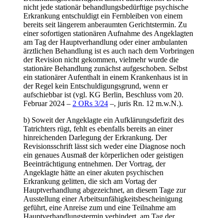
nicht jede stationär behandlungsbedürftige psychische
Erkrankung entschuldigt ein Fernbleiben von einem
bereits seit längerem anberaumten Gerichtstermin. Zu
einer sofortigen stationären Aufnahme des Angeklagten
am Tag der Hauptverhandlung oder einer ambulanten
ärztlichen Behandlung ist es auch nach dem Vorbringen
der Revision nicht gekommen, vielmehr wurde die
stationäre Behandlung zunächst aufgeschoben. Selbst
ein stationärer Aufenthalt in einem Krankenhaus ist in
der Regel kein Entschuldigungsgrund, wenn er
aufschiebbar ist (vgl. KG Berlin, Beschluss vom 20.
Februar 2024 –
2 ORs 3/24
–, juris Rn. 12 m.w.N.).
b) Soweit der Angeklagte ein Aufklärungsdefizit des
Tatrichters rügt, fehlt es ebenfalls bereits an einer
hinreichenden Darlegung der Erkrankung. Der
Revisionsschrift lässt sich weder eine Diagnose noch
ein genaues Ausmaß der körperlichen oder geistigen
Beeinträchtigung entnehmen. Der Vortrag, der
Angeklagte hätte an einer akuten psychischen
Erkrankung gelitten, die sich am Vortag der
Hauptverhandlung abgezeichnet, an diesem Tage zur
Ausstellung einer Arbeitsunfähigkeitsbescheinigung
geführt, eine Anreise zum und eine Teilnahme am
Hauptverhandlungstermin verhindert, am Tag der