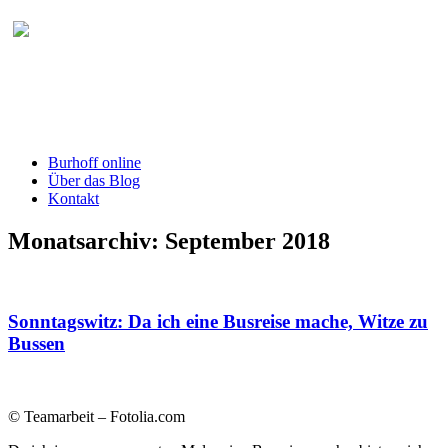
Burhoff online Blog
herausgegeben von RA Detlef Burhoff,
RiOLG a.D.
Burhoff online
Über das Blog
Kontakt
Monatsarchiv:
September 2018
Sonntagswitz: Da ich eine Busreise mache, Witze zu
Bussen
© Teamarbeit – Fotolia.com