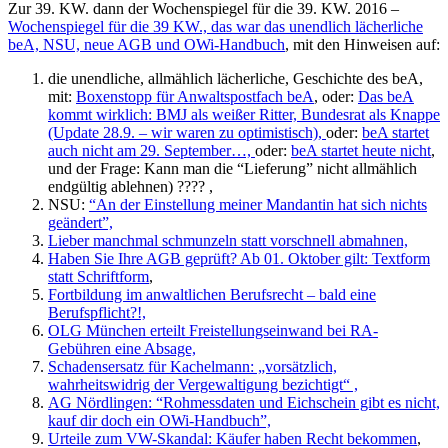
Zur 39. KW. dann der Wochenspiegel für die 39. KW. 2016 –
Wochenspiegel für die 39 KW., das war das unendlich lächerliche
beA, NSU, neue AGB und OWi-Handbuch
, mit den Hinweisen auf:
die unendliche, allmählich lächerliche, Geschichte des beA,
mit:
Boxenstopp für Anwaltspostfach beA
, oder:
Das beA
kommt wirklich: BMJ als weißer Ritter, Bundesrat als Knappe
(Update 28.9. – wir waren zu optimistisch),
oder:
beA startet
auch nicht am 29. September…,
oder:
beA startet heute nicht
,
und der Frage: Kann man die “Lieferung” nicht allmählich
endgültig ablehnen) ???? ,
NSU:
“An der Einstellung meiner Mandantin hat sich nichts
geändert”,
Lieber manchmal schmunzeln statt vorschnell abmahnen,
Haben Sie Ihre AGB geprüft? Ab 01. Oktober gilt: Textform
statt Schriftform
,
Fortbildung im anwaltlichen Berufsrecht – bald eine
Berufspflicht?!,
OLG München erteilt Freistellungseinwand bei RA-
Gebühren eine Absage,
Schadensersatz für Kachelmann: „vorsätzlich,
wahrheitswidrig der Vergewaltigung bezichtigt“ ,
AG Nördlingen: “Rohmessdaten und Eichschein gibt es nicht,
kauf dir doch ein OWi-Handbuch”,
Urteile zum VW-Skandal: Käufer haben Recht bekommen
,