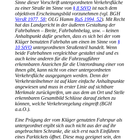
Sinne dieser Vorschrift untergeordneten Verkehrsfläche
zu einer Straße im Sinne von
§ 8 StVO
ist nach dem
objektiven Erscheinungsbild vorzunehmen (vgl. BGH
VersR 1977, 58
; OLG Hamm
RuS 1994, 52
). Mit Recht
hat das Landgericht in der äußeren Gestaltung der
Fahrbahnen – Breite, Fahrbahnbelag, usw. – keinen
Anhaltspunkt dafür gesehen, dass es sich bei der vom
Kläger benutzten Fahrbahn um einen im Sinne von
§
10 StVO
untergeordneten Straßenteil handelt. Wenn
beide Fahrbahnen vergleichbar gestaltet sind und es
auch keine anderen für die Fahrzeugführer
erkennbaren Anzeichen für die Unterordnung einer von
ihnen gibt, kann nicht von einer untergeordneten
Verkehrsfläche ausgegangen werden. Denn der
Verkehrsteilnehmer ist auf klare einfache Anhaltspunkte
angewiesen und muss in erster Linie auf sichtbare
Merkmale zurückgreifen, um aus dem an Ort und Stelle
erkennbaren Gesamtbild Schlüsse darauf ziehen zu
können, welche Verkehrsregelung eingreift (BGH
a.a.O.).
Eine Prägung der vom Kläger genutzten Fahrspur als
untergeordnet ergibt sich auch nicht aus der auf ihr
angebrachten Schranke, die sich erst nach Einführen
eines Parktickets öffnet. Diese mag geeignet sein, den