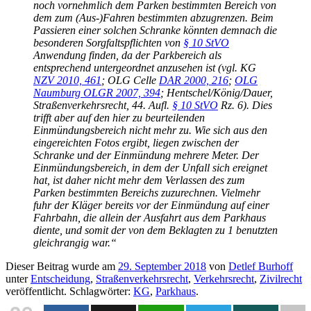
noch vornehmlich dem Parken bestimmten Bereich von
dem zum (Aus-)Fahren bestimmten abzugrenzen. Beim
Passieren einer solchen Schranke könnten demnach die
besonderen Sorgfaltspflichten von
§ 10 StVO
Anwendung finden, da der Parkbereich als
entsprechend untergeordnet anzusehen ist (vgl. KG
NZV 2010, 461
; OLG Celle
DAR 2000, 216
;
OLG
Naumburg OLGR 2007, 394
; Hentschel/König/Dauer,
Straßenverkehrsrecht, 44. Aufl.
§ 10 StVO
Rz. 6). Dies
trifft aber auf den hier zu beurteilenden
Einmündungsbereich nicht mehr zu. Wie sich aus den
eingereichten Fotos ergibt, liegen zwischen der
Schranke und der Einmündung mehrere Meter. Der
Einmündungsbereich, in dem der Unfall sich ereignet
hat, ist daher nicht mehr dem Verlassen des zum
Parken bestimmten Bereichs zuzurechnen. Vielmehr
fuhr der Kläger bereits vor der Einmündung auf einer
Fahrbahn, die allein der Ausfahrt aus dem Parkhaus
diente, und somit der von dem Beklagten zu 1 benutzten
gleichrangig war.“
Dieser Beitrag wurde am
29. September 2018
von
Detlef Burhoff
unter
Entscheidung
,
Straßenverkehrsrecht
,
Verkehrsrecht
,
Zivilrecht
veröffentlicht. Schlagwörter:
KG
,
Parkhaus
.