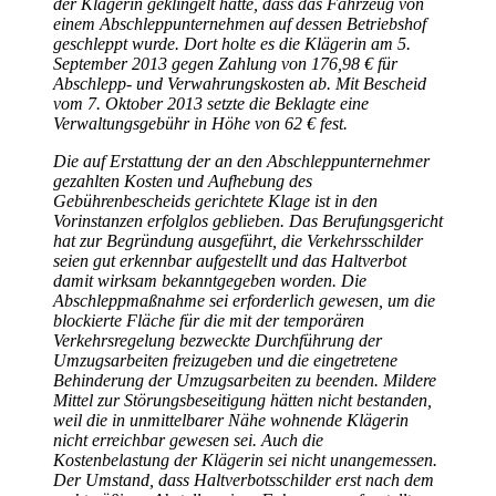
der Klägerin geklingelt hatte, dass das Fahrzeug von
einem Abschleppunternehmen auf dessen Betriebshof
geschleppt wurde. Dort holte es die Klägerin am 5.
September 2013 gegen Zahlung von 176,98 € für
Abschlepp- und Verwahrungskosten ab. Mit Bescheid
vom 7. Oktober 2013 setzte die Beklagte eine
Verwaltungsgebühr in Höhe von 62 € fest.
Die auf Erstattung der an den Abschleppunternehmer
gezahlten Kosten und Aufhebung des
Gebührenbescheids gerichtete Klage ist in den
Vorinstanzen erfolglos geblieben. Das Berufungsgericht
hat zur Begründung ausgeführt, die Verkehrsschilder
seien gut erkennbar aufgestellt und das Haltverbot
damit wirksam bekanntgegeben worden. Die
Abschleppmaßnahme sei erforderlich gewesen, um die
blockierte Fläche für die mit der temporären
Verkehrsregelung bezweckte Durchführung der
Umzugsarbeiten freizugeben und die eingetretene
Behinderung der Umzugsarbeiten zu beenden. Mildere
Mittel zur Störungsbeseitigung hätten nicht bestanden,
weil die in unmittelbarer Nähe wohnende Klägerin
nicht erreichbar gewesen sei. Auch die
Kostenbelastung der Klägerin sei nicht unangemessen.
Der Umstand, dass Haltverbotsschilder erst nach dem