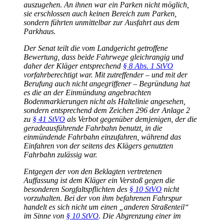
auszugehen. An ihnen war ein Parken nicht möglich,
sie erschlossen auch keinen Bereich zum Parken,
sondern führten unmittelbar zur Ausfahrt aus dem
Parkhaus.
Der Senat teilt die vom Landgericht getroffene
Bewertung, dass beide Fahrwege gleichrangig und
daher der Kläger entsprechend
§ 8 Abs. 1 StVO
vorfahrberechtigt war. Mit zutreffender – und mit der
Berufung auch nicht angegriffener – Begründung hat
es die an der Einmündung angebrachten
Bodenmarkierungen nicht als Haltelinie angesehen,
sondern entsprechend dem Zeichen 296 der Anlage 2
zu
§ 41 StVO
als Verbot gegenüber demjenigen, der die
geradeausführende Fahrbahn benutzt, in die
einmündende Fahrbahn einzufahren, während das
Einfahren von der seitens des Klägers genutzten
Fahrbahn zulässig war.
Entgegen der von den Beklagten vertretenen
Auffassung ist dem Kläger ein Verstoß gegen die
besonderen Sorgfaltspflichten des
§ 10 StVO
nicht
vorzuhalten. Bei der von ihm befahrenen Fahrspur
handelt es sich nicht um einen „anderen Straßenteil“
im Sinne von
§ 10 StVO
. Die Abgrenzung einer im