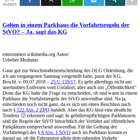
SHARES
Gelten in einem Parkhaus die Vorfahrtsregeln der
StVO? – Ja, sagt das KG
entnommen wikimedia.org Autor:
Urheber Mediatus
Ganz gut zur Waschstraßenentscheidung des OLG Oldenburg, die
ich am vergangenen Samstag vorgestellt habe, passt der KG,
Beschl. v. 09.07.2018 –
25 U 159/17
. Es geht allerdings nicht um
unerlaubtes Entfernen vom Unfallort, aber auch um „Öffentlichkeit“
Denn das KG hatte die Frage zu entscheiden, ob und wann in einem
Parkhaus die Vorfahrtsregeln der StVO anwendbar sind. Na ja,
entschieden noch nicht ganz, da es sich um einen Beschluss nach
nach
§ 522 Abs. 2 ZPO
handelt. Aber das KG lässt eine deutliche
Tendenz 🙂 erkennen und sagt: In gebührenpflichtigen Parkhäusern
sind die Regeln der StVO hinsichtlich der Vorfahrt auf öffentlichen
Parkplätzen entsprechend anwendbar. Für die Geltung der
Vorfahrtregel des
§ 8 Abs. 1 StVO
auch im Parkhaus kommt es
darauf an, ob die Fahrspuren allein dem ruhenden Verkehr