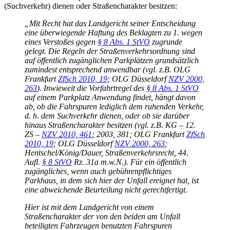
(Suchverkehr) dienen oder Straßencharakter besitzen:
„Mit Recht hat das Landgericht seiner Entscheidung
eine überwiegende Haftung des Beklagten zu 1. wegen
eines Verstoßes gegen
§ 8 Abs. 1 StVO
zugrunde
gelegt. Die Regeln der Straßenverkehrsordnung sind
auf öffentlich zugänglichen Parkplätzen grundsätzlich
zumindest entsprechend anwendbar (vgl. z.B. OLG
Frankfurt
ZfSch 2010, 19
; OLG Düsseldorf
NZV 2000,
263
). Inwieweit die Vorfahrtregel des
§ 8 Abs. 1 StVO
auf einem Parkplatz Anwendung findet, hängt davon
ab, ob die Fahrspuren lediglich dem ruhenden Verkehr,
d. h. dem Suchverkehr dienen, oder ob sie darüber
hinaus Straßencharakter besitzen (vgl. z.B. KG – 12.
ZS –
NZV 2010, 461
; 2003, 381; OLG Frankfurt
ZfSch
2010, 19
; OLG Düsseldorf
NZV 2000, 263
;
Hentschel/König/Dauer, Straßenverkehrsrecht, 44.
Aufl.
§ 8 StVO
Rz. 31a m.w.N.). Für ein öffentlich
zugängliches, wenn auch gebührenpflichtiges
Parkhaus, in dem sich hier der Unfall ereignet hat, ist
eine abweichende Beurteilung nicht gerechtfertigt.
Hier ist mit dem Landgericht von einem
Straßencharakter der von den beiden am Unfall
beteiligten Fahrzeugen benutzten Fahrspuren