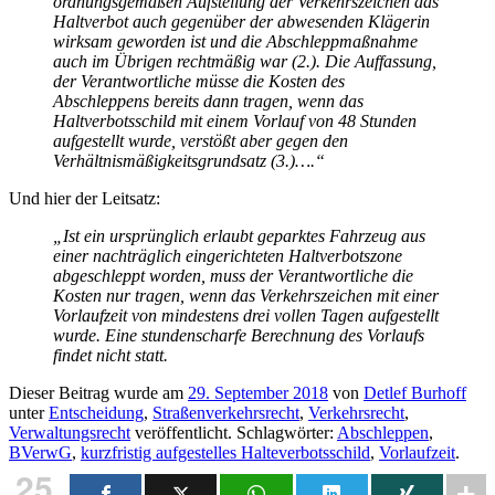
ordnungsgemäßen Aufstellung der Verkehrszeichen das
Haltverbot auch gegenüber der abwesenden Klägerin
wirksam geworden ist und die Abschleppmaßnahme
auch im Übrigen rechtmäßig war (2.). Die Auffassung,
der Verantwortliche müsse die Kosten des
Abschleppens bereits dann tragen, wenn das
Haltverbotsschild mit einem Vorlauf von 48 Stunden
aufgestellt wurde, verstößt aber gegen den
Verhältnismäßigkeitsgrundsatz (3.)….“
Und hier der Leitsatz:
„Ist ein ursprünglich erlaubt geparktes Fahrzeug aus
einer nachträglich eingerichteten Haltverbotszone
abgeschleppt worden, muss der Verantwortliche die
Kosten nur tragen, wenn das Verkehrszeichen mit einer
Vorlaufzeit von mindestens drei vollen Tagen aufgestellt
wurde. Eine stundenscharfe Berechnung des Vorlaufs
findet nicht statt.
Dieser Beitrag wurde am
29. September 2018
von
Detlef Burhoff
unter
Entscheidung
,
Straßenverkehrsrecht
,
Verkehrsrecht
,
Verwaltungsrecht
veröffentlicht. Schlagwörter:
Abschleppen
,
BVerwG
,
kurzfristig aufgestelles Halteverbotsschild
,
Vorlaufzeit
.
25