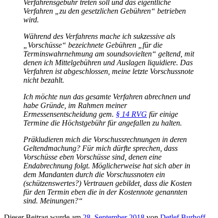
Verfahrensgebühr treten soll und das eigentliche
Verfahren „zu den gesetzlichen Gebühren“ betrieben
wird.
Während des Verfahrens mache ich sukzessive als
„Vorschüsse“ bezeichnete Gebühren „für die
Terminswahrnehmung am soundsovielten“ geltend, mit
denen ich Mittelgebühren und Auslagen liquidiere. Das
Verfahren ist abgeschlossen, meine letzte Vorschussnote
nicht bezahlt.
Ich möchte nun das gesamte Verfahren abrechnen und
habe Gründe, im Rahmen meiner
Ermessensentscheidung gem.
§ 14 RVG
für einige
Termine die Höchstgebühr für angefallen zu halten.
Präkludieren mich die Vorschussrechnungen in deren
Geltendmachung? Für mich dürfte sprechen, dass
Vorschüsse eben Vorschüsse sind, denen eine
Endabrechnung folgt. Möglicherweise hat sich aber in
dem Mandanten durch die Vorschussnoten ein
(schützenswertes?) Vertrauen gebildet, dass die Kosten
für den Termin eben die in der Kostennote genannten
sind. Meinungen?“
Dieser Beitrag wurde am
28. September 2018
von
Detlef Burhoff