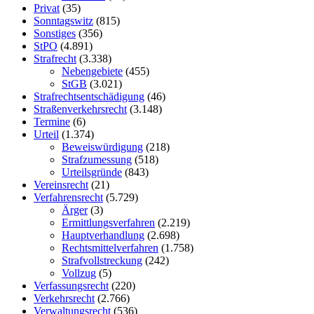
Privat
(35)
Sonntagswitz
(815)
Sonstiges
(356)
StPO
(4.891)
Strafrecht
(3.338)
Nebengebiete
(455)
StGB
(3.021)
Strafrechtsentschädigung
(46)
Straßenverkehrsrecht
(3.148)
Termine
(6)
Urteil
(1.374)
Beweiswürdigung
(218)
Strafzumessung
(518)
Urteilsgründe
(843)
Vereinsrecht
(21)
Verfahrensrecht
(5.729)
Ärger
(3)
Ermittlungsverfahren
(2.219)
Hauptverhandlung
(2.698)
Rechtsmittelverfahren
(1.758)
Strafvollstreckung
(242)
Vollzug
(5)
Verfassungsrecht
(220)
Verkehrsrecht
(2.766)
Verwaltungsrecht
(536)