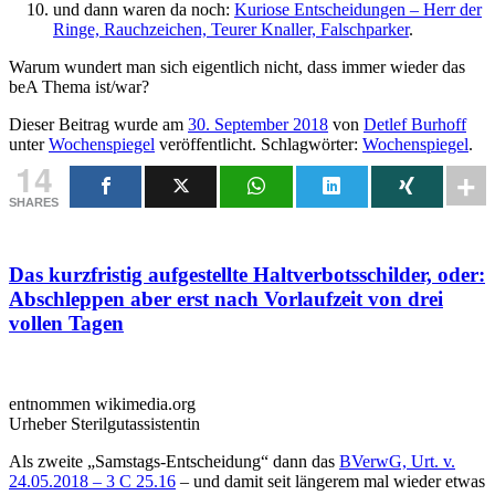
und dann waren da noch:
Kuriose Entscheidungen – Herr der
Ringe, Rauchzeichen, Teurer Knaller, Falschparker
.
Warum wundert man sich eigentlich nicht, dass immer wieder das
beA Thema ist/war?
Dieser Beitrag wurde am
30. September 2018
von
Detlef Burhoff
unter
Wochenspiegel
veröffentlicht. Schlagwörter:
Wochenspiegel
.
14
SHARES
Das kurzfristig aufgestellte Haltverbotsschilder, oder:
Abschleppen aber erst nach Vorlaufzeit von drei
vollen Tagen
entnommen wikimedia.org
Urheber Sterilgutassistentin
Als zweite „Samstags-Entscheidung“ dann das
BVerwG, Urt. v.
24.05.2018 – 3 C 25.16
– und damit seit längerem mal wieder etwas