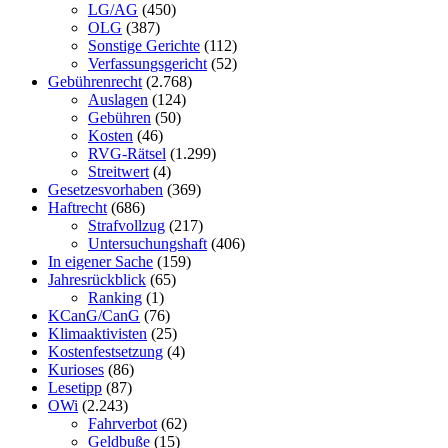
LG/AG
(450)
OLG
(387)
Sonstige Gerichte
(112)
Verfassungsgericht
(52)
Gebührenrecht
(2.768)
Auslagen
(124)
Gebühren
(50)
Kosten
(46)
RVG-Rätsel
(1.299)
Streitwert
(4)
Gesetzesvorhaben
(369)
Haftrecht
(686)
Strafvollzug
(217)
Untersuchungshaft
(406)
In eigener Sache
(159)
Jahresrückblick
(65)
Ranking
(1)
KCanG/CanG
(76)
Klimaaktivisten
(25)
Kostenfestsetzung
(4)
Kurioses
(86)
Lesetipp
(87)
OWi
(2.243)
Fahrverbot
(62)
Geldbuße
(15)