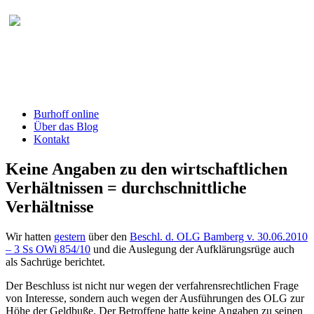
Burhoff online Blog
herausgegeben von RA Detlef Burhoff,
RiOLG a.D.
Burhoff online
Über das Blog
Kontakt
Keine Angaben zu den wirtschaftlichen
Verhältnissen = durchschnittliche
Verhältnisse
Wir hatten
gestern
über den
Beschl. d. OLG Bamberg v. 30.06.2010
– 3 Ss OWi 854/10
und die Auslegung der Aufklärungsrüge auch
als Sachrüge berichtet.
Der Beschluss ist nicht nur wegen der verfahrensrechtlichen Frage
von Interesse, sondern auch wegen der Ausführungen des OLG zur
Höhe der Geldbuße. Der Betroffene hatte keine Angaben zu seinen