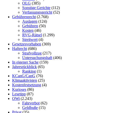
OLG
(385)
Sonstige Gerichte
(112)
Verfassungsgericht
(52)
Gebührenrecht
(2.768)
Auslagen
(124)
Gebühren
(50)
Kosten
(46)
RVG-Rätsel
(1.299)
Streitwert
(4)
Gesetzesvorhaben
(369)
Haftrecht
(686)
Strafvollzug
(217)
Untersuchungshaft
(406)
In eigener Sache
(159)
Jahresrückblick
(65)
Ranking
(1)
KCanG/CanG
(76)
Klimaaktivisten
(25)
Kostenfestsetzung
(4)
Kurioses
(86)
Lesetipp
(87)
OWi
(2.243)
Fahrverbot
(62)
Geldbuße
(15)
Privat
(35)