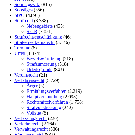
Sonntagswitz
(815)
Sonstiges
(356)
StPO
(4.891)
Strafrecht
(3.338)
Nebengebiete
(455)
StGB
(3.021)
Strafrechtsentschädigung
(46)
Straßenverkehrsrecht
(3.146)
Termine
(6)
Urteil
(1.374)
Beweiswürdigung
(218)
Strafzumessung
(518)
Urteilsgründe
(843)
Vereinsrecht
(21)
Verfahrensrecht
(5.729)
Ärger
(3)
Ermittlungsverfahren
(2.219)
Hauptverhandlung
(2.698)
Rechtsmittelverfahren
(1.758)
Strafvollstreckung
(242)
Vollzug
(5)
Verfassungsrecht
(220)
Verkehrsrecht
(2.764)
Verwaltungsrecht
(536)
Wochenspiegel
(837)