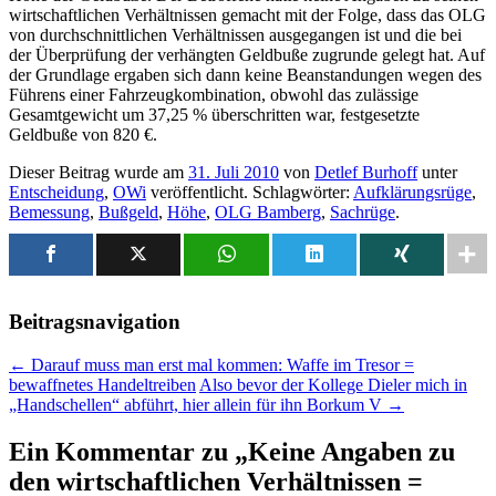
wirtschaftlichen Verhältnissen gemacht mit der Folge, dass das OLG
von durchschnittlichen Verhältnissen ausgegangen ist und die bei
der Überprüfung der verhängten Geldbuße zugrunde gelegt hat. Auf
der Grundlage ergaben sich dann keine Beanstandungen wegen des
Führens einer Fahrzeugkombination, obwohl das zulässige
Gesamtgewicht um 37,25 % über­schritten war, festgesetzte
Geldbuße von 820 €.
Dieser Beitrag wurde am
31. Juli 2010
von
Detlef Burhoff
unter
Entscheidung
,
OWi
veröffentlicht. Schlagwörter:
Aufklärungsrüge
,
Bemessung
,
Bußgeld
,
Höhe
,
OLG Bamberg
,
Sachrüge
.
Beitragsnavigation
←
Darauf muss man erst mal kommen: Waffe im Tresor =
bewaffnetes Handeltreiben
Also bevor der Kollege Dieler mich in
„Handschellen“ abführt, hier allein für ihn Borkum V
→
Ein Kommentar zu „
Keine Angaben zu
den wirtschaftlichen Verhältnissen =