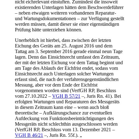
nicht eichrelevant einstuften. Zumindest die insoweit
existierenden Unterlagen hätten dem Beschwerdeführer
– neben etwaigen weiteren vorhandenen Reparatur-
und Wartungsdokumentationen – zur Verfügung gestellt
werden müssen, damit dieser sie einer eigenständigen
Prüfung hätte unterziehen können.
Unerheblich ist hierbei, dass zwischen der letzten
Eichung des Geräts am 25. August 2016 und dem
Tattag am 3. September 2016 gerade einmal neun Tage
lagen. Denn das Einsichtsrecht umfasst den Zeitraum,
der mit der letzten Eichung vor dem Tattag beginnt und
am Tage des Ablaufs der Eichfrist endet, sodass vom
Einsichtsrecht auch Unterlagen solcher Wartungen
erfasst sind, die nach der verfahrensgegenständlichen
Messung, aber vor dem Ende der Eichfrist
vorgenommen worden sind (VerfGH RP, Beschluss
vom 27.10.2022 –
VGH B 57/21
–, Juris Rn. 41). Bei
erfolgten Wartungen und Reparaturen des Messgeräts
in diesem Zeitraum kann eine – wenn auch bloß
theoretische – Aufklärungschance zur eventuellen
Aufdeckung von Funktionsbeeinträchtigungen des
Messgeräts nicht schlechthin ausgeschlossen werden
(VerfGH RP, Beschluss vom 13. Dezember 2021 –
VGH B 46/21
–, Juris Rn. 55f.). „