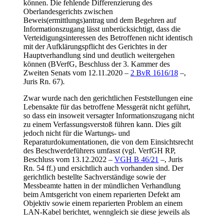
können. Die fehlende Differenzierung des
Oberlandesgerichts zwischen
Beweis(ermittlungs)antrag und dem Begehren auf
Informationszugang lässt unberücksichtigt, dass die
Verteidigungsinteressen des Betroffenen nicht identisch
mit der Aufklärungspflicht des Gerichtes in der
Hauptverhandlung sind und deutlich weitergehen
können (BVerfG, Beschluss der 3. Kammer des
Zweiten Senats vom 12.11.2020 –
2 BvR 1616/18
–,
Juris Rn. 67).
Zwar wurde nach den gerichtlichen Feststellungen eine
Lebensakte für das betroffene Messgerät nicht geführt,
so dass ein insoweit versagter Informationszugang nicht
zu einem Verfassungsverstoß führen kann. Dies gilt
jedoch nicht für die Wartungs- und
Reparaturdokumentationen, die von dem Einsichtsrecht
des Beschwerdeführers umfasst (vgl. VerfGH RP,
Beschluss vom 13.12.2022 –
VGH B 46/21
–, Juris
Rn. 54 ff.) und ersichtlich auch vorhanden sind. Der
gerichtlich bestellte Sachverständige sowie der
Messbeamte hatten in der mündlichen Verhandlung
beim Amtsgericht von einem reparierten Defekt am
Objektiv sowie einem reparierten Problem an einem
LAN-Kabel berichtet, wenngleich sie diese jeweils als