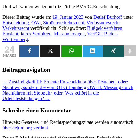
Und wir warten weiter auf die nächte BVerfG-Entscheidung.
Dieser Beitrag wurde am
19. Januar 2023
von
Detlef Burhoff
unter
Entscheidung
,
OWi
,
Straßenverkehrsrecht
,
Verfassungsrecht
,
Verkehrsrecht
veröffentlicht. Schlagwörter:
Bußgeldverfahren
,
Einsicht
,
faires Verfahren
,
Mussunterlagen
,
VerfGH Baden-
Württemberg
.
24
SHARES
Beitragsnavigation
←
Zuständigkeit III: Erneute Entscheidung über Ersuchen, oder:
Nicht wir, sondern die vom OLG Bamberg
OWi II: Messung durch
Nachfahren mit Stoppuhr, oder: Was gehört in die
Urteilsfeststellungen?
→
Schreibe einen Kommentar
Hinweis: Gesetzes- und Rechtsprechungszitate werden automatisch
über dejure.org verlinkt