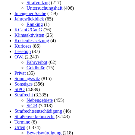
Strafvollzug
(217)
Untersuchungshaft
(406)
In eigener Sache
(159)
Jahresrückblick
(65)
Ranking
(1)
KCanG/CanG
(76)
Klimaaktivisten
(25)
Kostenfestsetzung
(4)
Kurioses
(86)
Lesetipp
(87)
OWi
(2.243)
Fahrverbot
(62)
Geldbuße
(15)
Privat
(35)
Sonntagswitz
(815)
Sonstiges
(356)
StPO
(4.889)
Strafrecht
(3.335)
Nebengebiete
(455)
StGB
(3.018)
Strafrechtsentschädigung
(46)
Straßenverkehrsrecht
(3.143)
Termine
(6)
Urteil
(1.374)
Beweiswürdigung
(218)