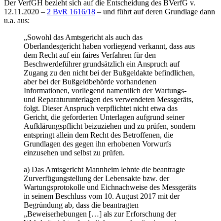
Der VerfGH bezieht sich auf die Entscheidung des BVerfG v.
12.11.2020 –
2 BvR 1616/18
– und führt auf deren Grundlage dann
u.a. aus:
„Sowohl das Amtsgericht als auch das
Oberlandesgericht haben vorliegend verkannt, dass aus
dem Recht auf ein faires Verfahren für den
Beschwerdeführer grundsätzlich ein Anspruch auf
Zugang zu den nicht bei der Bußgeldakte befindlichen,
aber bei der Bußgeldbehörde vorhandenen
Informationen, vorliegend namentlich der Wartungs-
und Reparaturunterlagen des verwendeten Messgeräts,
folgt. Dieser Anspruch verpflichtet nicht etwa das
Gericht, die geforderten Unterlagen aufgrund seiner
Aufklärungspflicht beizuziehen und zu prüfen, sondern
entspringt allein dem Recht des Betroffenen, die
Grundlagen des gegen ihn erhobenen Vorwurfs
einzusehen und selbst zu prüfen.
a) Das Amtsgericht Mannheim lehnte die beantragte
Zurverfügungstellung der Lebensakte bzw. der
Wartungsprotokolle und Eichnachweise des Messgeräts
in seinem Beschluss vom 10. August 2017 mit der
Begründung ab, dass die beantragten
„Beweiserhebungen […] als zur Erforschung der