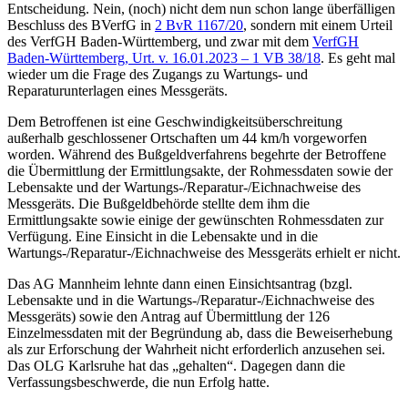
Entscheidung. Nein, (noch) nicht dem nun schon lange überfälligen
Beschluss des BVerfG in
2 BvR 1167/20
, sondern mit einem Urteil
des VerfGH Baden-Württemberg, und zwar mit dem
VerfGH
Baden-Württemberg, Urt. v. 16.01.2023 – 1 VB 38/18
. Es geht mal
wieder um die Frage des Zugangs zu Wartungs- und
Reparaturunterlagen eines Messgeräts.
Dem Betroffenen ist eine Geschwindigkeitsüberschreitung
außerhalb geschlossener Ortschaften um 44 km/h vorgeworfen
worden. Während des Bußgeldverfahrens begehrte der Betroffene
die Übermittlung der Ermittlungsakte, der Rohmessdaten sowie der
Lebensakte und der Wartungs-/Reparatur-/Eichnachweise des
Messgeräts. Die Bußgeldbehörde stellte dem ihm die
Ermittlungsakte sowie einige der gewünschten Rohmessdaten zur
Verfügung. Eine Einsicht in die Lebensakte und in die
Wartungs-/Reparatur-/Eichnachweise des Messgeräts erhielt er nicht.
Das AG Mannheim lehnte dann einen Einsichtsantrag (bzgl.
Lebensakte und in die Wartungs-/Reparatur-/Eichnachweise des
Messgeräts) sowie den Antrag auf Übermittlung der 126
Einzelmessdaten mit der Begründung ab, dass die Beweiserhebung
als zur Erforschung der Wahrheit nicht erforderlich anzusehen sei.
Das OLG Karlsruhe hat das „gehalten“. Dagegen dann die
Verfassungsbeschwerde, die nun Erfolg hatte.