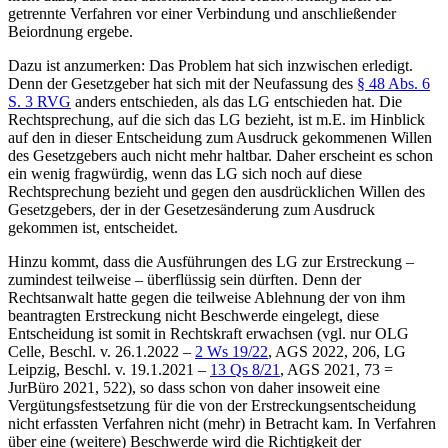
getrennte Verfahren vor einer Verbindung und anschließender
Beiordnung ergebe.
Dazu ist anzumerken: Das Problem hat sich inzwischen erledigt.
Denn der Gesetzgeber hat sich mit der Neufassung des
§ 48 Abs. 6
S. 3 RVG
anders entschieden, als das LG entschieden hat. Die
Rechtsprechung, auf die sich das LG bezieht, ist m.E. im Hinblick
auf den in dieser Entscheidung zum Ausdruck gekommenen Willen
des Gesetzgebers auch nicht mehr haltbar. Daher erscheint es schon
ein wenig fragwürdig, wenn das LG sich noch auf diese
Rechtsprechung bezieht und gegen den ausdrücklichen Willen des
Gesetzgebers, der in der Gesetzesänderung zum Ausdruck
gekommen ist, entscheidet.
Hinzu kommt, dass die Ausführungen des LG zur Erstreckung –
zumindest teilweise – überflüssig sein dürften. Denn der
Rechtsanwalt hatte gegen die teilweise Ablehnung der von ihm
beantragten Erstreckung nicht Beschwerde eingelegt, diese
Entscheidung ist somit in Rechtskraft erwachsen (vgl. nur OLG
Celle, Beschl. v. 26.1.2022 –
2 Ws 19/22
, AGS 2022, 206, LG
Leipzig, Beschl. v. 19.1.2021 –
13 Qs 8/21
, AGS 2021, 73 =
JurBüro 2021, 522), so dass schon von daher insoweit eine
Vergütungsfestsetzung für die von der Erstreckungsentscheidung
nicht erfassten Verfahren nicht (mehr) in Betracht kam. In Verfahren
über eine (weitere) Beschwerde wird die Richtigkeit der