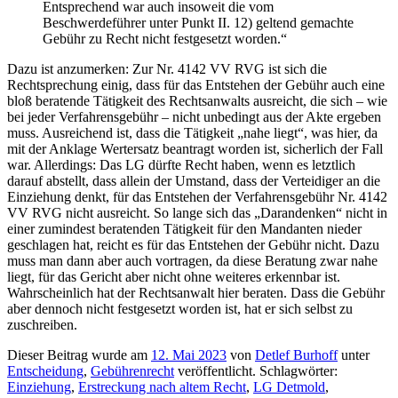
Entsprechend war auch insoweit die vom
Beschwerdeführer unter Punkt II. 12) geltend gemachte
Gebühr zu Recht nicht festgesetzt worden.“
Dazu ist anzumerken: Zur Nr. 4142 VV RVG ist sich die
Rechtsprechung einig, dass für das Entstehen der Gebühr auch eine
bloß beratende Tätigkeit des Rechtsanwalts ausreicht, die sich – wie
bei jeder Verfahrensgebühr – nicht unbedingt aus der Akte ergeben
muss. Ausreichend ist, dass die Tätigkeit „nahe liegt“, was hier, da
mit der Anklage Wertersatz beantragt worden ist, sicherlich der Fall
war. Allerdings: Das LG dürfte Recht haben, wenn es letztlich
darauf abstellt, dass allein der Umstand, dass der Verteidiger an die
Einziehung denkt, für das Entstehen der Verfahrensgebühr Nr. 4142
VV RVG nicht ausreicht. So lange sich das „Darandenken“ nicht in
einer zumindest beratenden Tätigkeit für den Mandanten nieder
geschlagen hat, reicht es für das Entstehen der Gebühr nicht. Dazu
muss man dann aber auch vortragen, da diese Beratung zwar nahe
liegt, für das Gericht aber nicht ohne weiteres erkennbar ist.
Wahrscheinlich hat der Rechtsanwalt hier beraten. Dass die Gebühr
aber dennoch nicht festgesetzt worden ist, hat er sich selbst zu
zuschreiben.
Dieser Beitrag wurde am
12. Mai 2023
von
Detlef Burhoff
unter
Entscheidung
,
Gebührenrecht
veröffentlicht. Schlagwörter:
Einziehung
,
Erstreckung nach altem Recht
,
LG Detmold
,