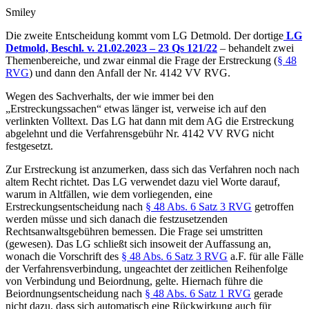
Smiley
Die zweite Entscheidung kommt vom LG Detmold. Der dortige
LG
Detmold, Beschl. v. 21.02.2023 – 23 Qs 121/22
– behandelt zwei
Themenbereiche, und zwar einmal die Frage der Erstreckung (
§ 48
RVG
) und dann den Anfall der Nr. 4142 VV RVG.
Wegen des Sachverhalts, der wie immer bei den
„Erstreckungssachen“ etwas länger ist, verweise ich auf den
verlinkten Volltext. Das LG hat dann mit dem AG die Erstreckung
abgelehnt und die Verfahrensgebühr Nr. 4142 VV RVG nicht
festgesetzt.
Zur Erstreckung ist anzumerken, dass sich das Verfahren noch nach
altem Recht richtet. Das LG verwendet dazu viel Worte darauf,
warum in Altfällen, wie dem vorliegenden, eine
Erstreckungsentscheidung nach
§ 48 Abs. 6 Satz 3 RVG
getroffen
werden müsse und sich danach die festzusetzenden
Rechtsanwaltsgebühren bemessen. Die Frage sei umstritten
(gewesen). Das LG schließt sich insoweit der Auffassung an,
wonach die Vorschrift des
§ 48 Abs. 6 Satz 3 RVG
a.F. für alle Fälle
der Verfahrensverbindung, ungeachtet der zeitlichen Reihenfolge
von Verbindung und Beiordnung, gelte. Hiernach führe die
Beiordnungsentscheidung nach
§ 48 Abs. 6 Satz 1 RVG
gerade
nicht dazu, dass sich automatisch eine Rückwirkung auch für