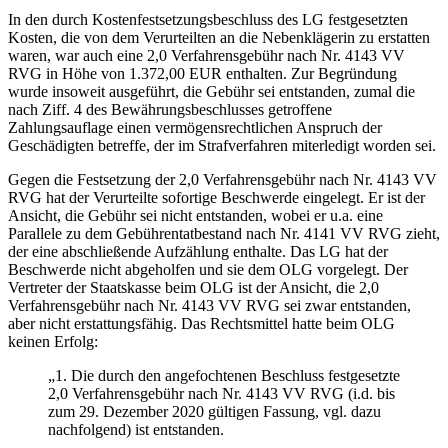
In den durch Kostenfestsetzungsbeschluss des LG festgesetzten
Kosten, die von dem Verurteilten an die Nebenklägerin zu erstatten
waren, war auch eine 2,0 Verfahrensgebühr nach Nr. 4143 VV
RVG in Höhe von 1.372,00 EUR enthalten. Zur Begründung
wurde insoweit ausgeführt, die Gebühr sei entstanden, zumal die
nach Ziff. 4 des Bewährungsbeschlusses getroffene
Zahlungsauflage einen vermögensrechtlichen Anspruch der
Geschädigten betreffe, der im Strafverfahren miterledigt worden sei.
Gegen die Festsetzung der 2,0 Verfahrensgebühr nach Nr. 4143 VV
RVG hat der Verurteilte sofortige Beschwerde eingelegt. Er ist der
Ansicht, die Gebühr sei nicht entstanden, wobei er u.a. eine
Parallele zu dem Gebührentatbestand nach Nr. 4141 VV RVG zieht,
der eine abschließende Aufzählung enthalte. Das LG hat der
Beschwerde nicht abgeholfen und sie dem OLG vorgelegt. Der
Vertreter der Staatskasse beim OLG ist der Ansicht, die 2,0
Verfahrensgebühr nach Nr. 4143 VV RVG sei zwar entstanden,
aber nicht erstattungsfähig. Das Rechtsmittel hatte beim OLG
keinen Erfolg:
„1. Die durch den angefochtenen Beschluss festgesetzte
2,0 Verfahrensgebühr nach Nr. 4143 VV RVG (i.d. bis
zum 29. Dezember 2020 gültigen Fassung, vgl. dazu
nachfolgend) ist entstanden.