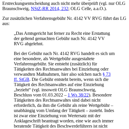
Erstreckungsentscheidung auch nicht mehr überprüft (vgl. nur OLG
Braunschweig,
NStZ-RR 2014, 232
; OLG Celle, a.a.O.).
Zur zusätzlichen Verfahrensgebühr Nr. 4142 VV RVG führt das LG
aus:
„Das Amtsgericht hat ferner zu Recht eine Erstattung
der geltend gemachten Gebühr nach Nr. 4142 VV
RVG abgelehnt.
Bei der Gebühr nach Nr. 4142 RVG handelt es sich um
eine besondere, als Wertgebühr ausgestaltete
Verfahrensgebühr. Sie entsteht (zusätzlich) für
Tätigkeiten des Rechtsanwaltes bei Einziehung oder
verwandten Maßnahmen, hier also solchen nach
§ 73
ff. StGB
. Die Gebühr entsteht bereits, wenn sich die
Tätigkeit des Rechtsanwaltes auf eine Einziehung
„bezieht“ (vgl. insoweit OLG Braunschweig,
Beschluss vom 01.03.2022 –
1 Ws 38/22
). Besondere
Tätigkeiten des Rechtsanwaltes sind dabei nicht
erforderlich, da ihm die Gebühr als reine Wertgebühr –
unabhängig vom Umfang der Tätigkeit – zusteht. Indes
ist zwar eine Einziehung von Wertersatz mit der
Anklageschrift beantragt worden, eine wie auch immer
beratende Tätigkeit des Beschwerdeführers ist nicht