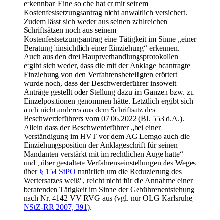
erkennbar. Eine solche hat er mit seinem
Kostenfestsetzungsantrag nicht anwaltlich versichert.
Zudem lässt sich weder aus seinen zahlreichen
Schriftsätzen noch aus seinem
Kostenfestsetzungsantrag eine Tätigkeit im Sinne „einer
Beratung hinsichtlich einer Einziehung“ erkennen.
Auch aus den drei Hauptverhandlungsprotokollen
ergibt sich weder, dass die mit der Anklage beantragte
Einziehung von den Verfahrensbeteiligten erörtert
wurde noch, dass der Beschwerdeführer insoweit
Anträge gestellt oder Stellung dazu im Ganzen bzw. zu
Einzelpositionen genommen hätte. Letztlich ergibt sich
auch nicht anderes aus dem Schriftsatz des
Beschwerdeführers vom 07.06.2022 (Bl. 553 d.A.).
Allein dass der Beschwerdeführer „bei einer
Verständigung im HVT vor dem AG Lemgo auch die
Einziehungsposition der Anklageschrift für seinen
Mandanten verstärkt mit im rechtlichen Auge hatte“
und „über gestaltete Verfahrenseinstellungen des Weges
über
§ 154 StPO
natürlich um die Reduzierung des
Wertersatzes weiß“, reicht nicht für die Annahme einer
beratenden Tätigkeit im Sinne der Gebührenentstehung
nach Nr. 4142 VV RVG aus (vgl. nur OLG Karlsruhe,
NStZ-RR 2007, 391
).