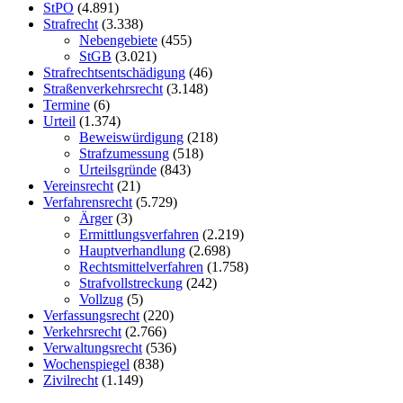
StPO
(4.891)
Strafrecht
(3.338)
Nebengebiete
(455)
StGB
(3.021)
Strafrechtsentschädigung
(46)
Straßenverkehrsrecht
(3.148)
Termine
(6)
Urteil
(1.374)
Beweiswürdigung
(218)
Strafzumessung
(518)
Urteilsgründe
(843)
Vereinsrecht
(21)
Verfahrensrecht
(5.729)
Ärger
(3)
Ermittlungsverfahren
(2.219)
Hauptverhandlung
(2.698)
Rechtsmittelverfahren
(1.758)
Strafvollstreckung
(242)
Vollzug
(5)
Verfassungsrecht
(220)
Verkehrsrecht
(2.766)
Verwaltungsrecht
(536)
Wochenspiegel
(838)
Zivilrecht
(1.149)