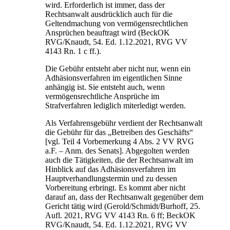
wird. Erforderlich ist immer, dass der
Rechtsanwalt ausdrücklich auch für die
Geltendmachung von vermögensrechtlichen
Ansprüchen beauftragt wird (BeckOK
RVG/Knaudt, 54. Ed. 1.12.2021, RVG VV
4143 Rn. 1 c ff.).
Die Gebühr entsteht aber nicht nur, wenn ein
Adhäsionsverfahren im eigentlichen Sinne
anhängig ist. Sie entsteht auch, wenn
vermögensrechtliche Ansprüche im
Strafverfahren lediglich miterledigt werden.
Als Verfahrensgebühr verdient der Rechtsanwalt
die Gebühr für das „Betreiben des Geschäfts“
[vgl. Teil 4 Vorbemerkung 4 Abs. 2 VV RVG
a.F. – Anm. des Senats]. Abgegolten werden
auch die Tätigkeiten, die der Rechtsanwalt im
Hinblick auf das Adhäsionsverfahren im
Hauptverhandlungstermin und zu dessen
Vorbereitung erbringt. Es kommt aber nicht
darauf an, dass der Rechtsanwalt gegenüber dem
Gericht tätig wird (Gerold/Schmidt/Burhoff, 25.
Aufl. 2021, RVG VV 4143 Rn. 6 ff; BeckOK
RVG/Knaudt, 54. Ed. 1.12.2021, RVG VV