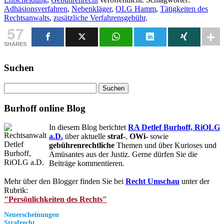
Adhäsionsverfahren
,
Nebenkläger
,
OLG Hamm
,
Tätigkeiten des
Rechtsanwalts
,
zusätzliche Verfahrensgebühr
.
57
SHARES
Suchen
Suchen
nach:
Burhoff online Blog
In diesem Blog berichtet
RA Detlef Burhoff, RiOLG
a.D.
über aktuelle
straf-
,
OWi-
sowie
gebührenrechtliche
Themen und über Kurioses und
Amüsantes aus der Justiz. Gerne dürfen Sie die
Beiträge kommentieren.
Mehr über den Blogger finden Sie bei
Recht Umschau
unter der
Rubrik:
"Persönlichkeiten des Rechts"
Neuerscheinungen
Strafrecht