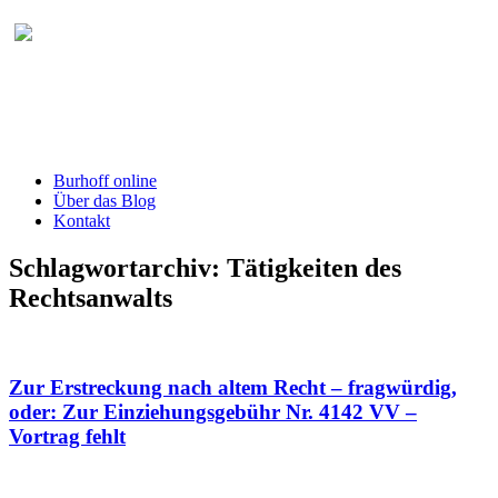
Burhoff online Blog
herausgegeben von RA Detlef Burhoff,
RiOLG a.D.
Burhoff online
Über das Blog
Kontakt
Schlagwortarchiv:
Tätigkeiten des
Rechtsanwalts
Zur Erstreckung nach altem Recht – fragwürdig,
oder: Zur Einziehungsgebühr Nr. 4142 VV –
Vortrag fehlt