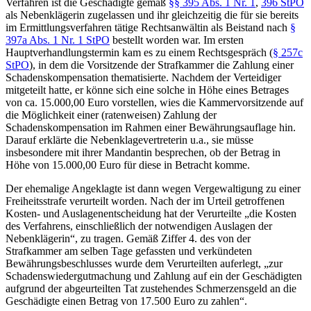
Verfahren ist die Geschädigte gemäß
§§ 395 Abs. 1 Nr. 1
,
396 StPO
als Nebenklägerin zugelassen und ihr gleichzeitig die für sie bereits
im Ermittlungsverfahren tätige Rechtsanwältin als Beistand nach
§
397a Abs. 1 Nr. 1 StPO
bestellt worden war. Im ersten
Hauptverhandlungstermin kam es zu einem Rechtsgespräch (
§ 257c
StPO
), in dem die Vorsitzende der Strafkammer die Zahlung einer
Schadenskompensation thematisierte. Nachdem der Verteidiger
mitgeteilt hatte, er könne sich eine solche in Höhe eines Betrages
von ca. 15.000,00 Euro vorstellen, wies die Kammervorsitzende auf
die Möglichkeit einer (ratenweisen) Zahlung der
Schadenskompensation im Rahmen einer Bewährungsauflage hin.
Darauf erklärte die Nebenklagevertreterin u.a., sie müsse
insbesondere mit ihrer Mandantin besprechen, ob der Betrag in
Höhe von 15.000,00 Euro für diese in Betracht komme.
Der ehemalige Angeklagte ist dann wegen Vergewaltigung zu einer
Freiheitsstrafe verurteilt worden. Nach der im Urteil getroffenen
Kosten- und Auslagenentscheidung hat der Verurteilte „die Kosten
des Verfahrens, einschließlich der notwendigen Auslagen der
Nebenklägerin“, zu tragen. Gemäß Ziffer 4. des von der
Strafkammer am selben Tage gefassten und verkündeten
Bewährungsbeschlusses wurde dem Verurteilten auferlegt, „zur
Schadenswiedergutmachung und Zahlung auf ein der Geschädigten
aufgrund der abgeurteilten Tat zustehendes Schmerzensgeld an die
Geschädigte einen Betrag von 17.500 Euro zu zahlen“.