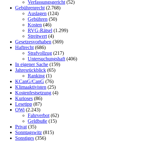
Verfassungsgericht
(52)
Gebührenrecht
(2.768)
Auslagen
(124)
Gebühren
(50)
Kosten
(46)
RVG-Rätsel
(1.299)
Streitwert
(4)
Gesetzesvorhaben
(369)
Haftrecht
(686)
Strafvollzug
(217)
Untersuchungshaft
(406)
In eigener Sache
(159)
Jahresrückblick
(65)
Ranking
(1)
KCanG/CanG
(76)
Klimaaktivisten
(25)
Kostenfestsetzung
(4)
Kurioses
(86)
Lesetipp
(87)
OWi
(2.243)
Fahrverbot
(62)
Geldbuße
(15)
Privat
(35)
Sonntagswitz
(815)
Sonstiges
(356)