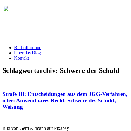
Burhoff online Blog
herausgegeben von RA Detlef Burhoff,
RiOLG a.D.
Burhoff online
Über das Blog
Kontakt
Schlagwortarchiv:
Schwere der Schuld
Strafe III: Entscheidungen aus dem JGG-Verfahren,
oder: Anwendbares Recht, Schwere des Schuld,
Weisung
Bild von Gerd Altmann auf Pixabay