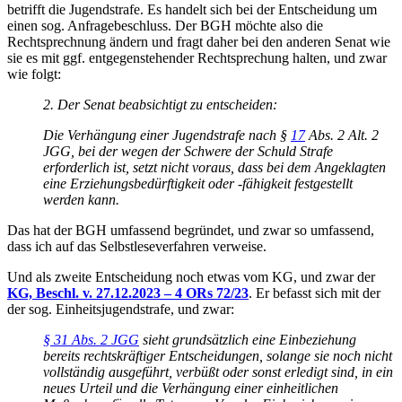
betrifft die Jugendstrafe. Es handelt sich bei der Entscheidung um
einen sog. Anfragebeschluss. Der BGH möchte also die
Rechtsprechnung ändern und fragt daher bei den anderen Senat wie
sie es mit ggf. entgegenstehender Rechtsprechung halten, und zwar
wie folgt:
2. Der Senat beabsichtigt zu entscheiden:
Die Verhängung einer Jugendstrafe nach §
17
Abs. 2 Alt. 2
JGG, bei der wegen der Schwere der Schuld Strafe
erforderlich ist, setzt nicht voraus, dass bei dem Angeklagten
eine Erziehungsbedürftigkeit oder -fähigkeit festgestellt
werden kann.
Das hat der BGH umfassend begründet, und zwar so umfassend,
dass ich auf das Selbstleseverfahren verweise.
Und als zweite Entscheidung noch etwas vom KG, und zwar der
KG, Beschl. v. 27.12.2023 – 4 ORs 72/23
. Er befasst sich mit der
der sog. Einheitsjugendstrafe, und zwar:
§ 31 Abs. 2 JGG
sieht grundsätzlich eine Einbeziehung
bereits rechtskräftiger Entscheidungen, solange sie noch nicht
vollständig ausgeführt, verbüßt oder sonst erledigt sind, in ein
neues Urteil und die Verhängung einer einheitlichen