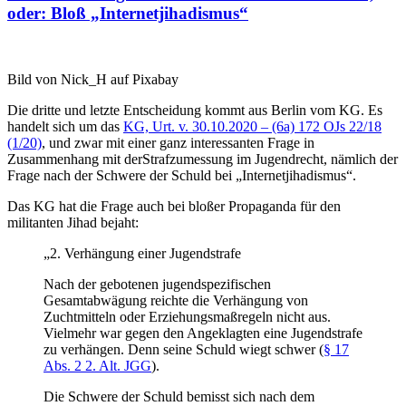
oder: Bloß „Internetjihadismus“
Bild von Nick_H auf Pixabay
Die dritte und letzte Entscheidung kommt aus Berlin vom KG. Es
handelt sich um das
KG, Urt. v. 30.10.2020 – (6a) 172 OJs 22/18
(1/20)
, und zwar mit einer ganz interessanten Frage in
Zusammenhang mit derStrafzumessung im Jugendrecht, nämlich der
Frage nach der Schwere der Schuld bei „Internetjihadismus“.
Das KG hat die Frage auch bei bloßer Propaganda für den
militanten Jihad bejaht:
„2. Verhängung einer Jugendstrafe
Nach der gebotenen jugendspezifischen
Gesamtabwägung reichte die Verhängung von
Zuchtmitteln oder Erziehungsmaßregeln nicht aus.
Vielmehr war gegen den Angeklagten eine Jugendstrafe
zu verhängen. Denn seine Schuld wiegt schwer (
§ 17
Abs. 2 2. Alt. JGG
).
Die Schwere der Schuld bemisst sich nach dem