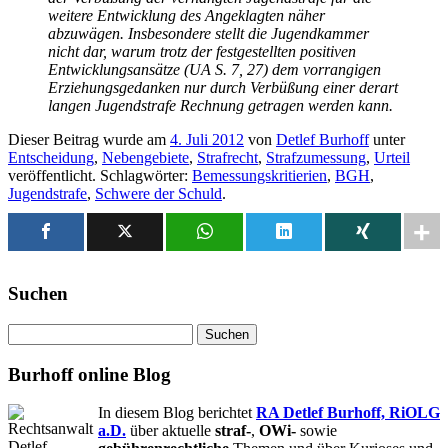
weitere Entwicklung des Angeklagten näher
abzuwägen. Insbesondere stellt die Jugendkammer
nicht dar, warum trotz der festgestellten positiven
Entwicklungsansätze (UA S. 7, 27) dem vorrangigen
Erziehungsgedanken nur durch Verbüßung einer derart
langen Jugendstrafe Rechnung getragen werden kann.
Dieser Beitrag wurde am
4. Juli 2012
von
Detlef Burhoff
unter
Entscheidung
,
Nebengebiete
,
Strafrecht
,
Strafzumessung
,
Urteil
veröffentlicht. Schlagwörter:
Bemessungskritierien
,
BGH
,
Jugendstrafe
,
Schwere der Schuld
.
Suchen
Suchen
nach:
Burhoff online Blog
In diesem Blog berichtet
RA Detlef Burhoff, RiOLG
a.D.
über aktuelle
straf-
,
OWi-
sowie