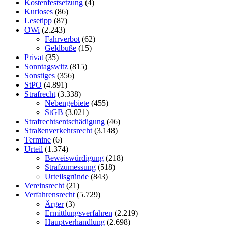
Kostenfestsetzung
(4)
Kurioses
(86)
Lesetipp
(87)
OWi
(2.243)
Fahrverbot
(62)
Geldbuße
(15)
Privat
(35)
Sonntagswitz
(815)
Sonstiges
(356)
StPO
(4.891)
Strafrecht
(3.338)
Nebengebiete
(455)
StGB
(3.021)
Strafrechtsentschädigung
(46)
Straßenverkehrsrecht
(3.148)
Termine
(6)
Urteil
(1.374)
Beweiswürdigung
(218)
Strafzumessung
(518)
Urteilsgründe
(843)
Vereinsrecht
(21)
Verfahrensrecht
(5.729)
Ärger
(3)
Ermittlungsverfahren
(2.219)
Hauptverhandlung
(2.698)