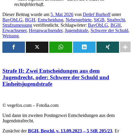
rechtsfehlerhaft.
Dieser Beitrag wurde am
5. Mai 2026
von
Detlef Burhoff
unter
BayObLG
,
BGH
,
Entscheidung
,
Nebengebiete
,
StGB
,
Strafrecht
,
Strafzumessung
veröffentlicht. Schlagwörter:
BayObLG
,
BGH
,
Erwachsener
,
Heranwachsender
,
Jugendstrafe
,
Schwere der Schuld
,
Weisung
.
Strafe II: Zwei Entscheidungen aus dem
Jugendrecht, oder: Schwere der Schuld und
Einheitsjugendstrafe
© vegefox.com – Fotolia.com
Und dann im zweiten Postingzwei Entscheidungen aus dem
Jugendstrafrecht.
Zunächst der
BGH, Beschl. v. 13.09.2023 – 5 StR 205/23
. Er