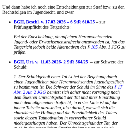
Und dann habe ich noch eine Entscheidungen zur Straf bzw. zu den
Rechtsfolgen im Jugendrecht, und zwar.
BGH, Beschl. v. 17.03.2026 – 6 StR 610/25
– zur
Prüfungspflicht des Tatgerichts:
Bei der Entscheidung, ob auf einen Heranwachsenden
Jugend- oder Erwachsenenstrafrecht anzuwenden ist, hat das
Tatgericht jedoch beide Alternativen des §
105
Abs. 1 JGG zu
prüfen.
BGH, Urt. v. 11.03.2026- 2 StR 564/25
– zur Schwere der
Schuld:
1. Der Schuldgehalt einer Tat ist bei der Begehung durch
einen Jugendlichen oder Heranwachsenden jugendspezifisch
zu bestimmen ist. Die Schwere der Schuld im Sinne des
§ 17
Abs. 2 Alt. 2 JGG
bemisst sich daher nicht vorrangig nach
dem äußeren Unrechtsgehalt der Tat und ihrer Einordnung
nach dem allgemeinen trafrecht; in erster Linie ist auf die
innere Tatseite abzustellen, also darauf, wieweit sich die
charakterliche Haltung und die Persönlichkeit des Täters
sowie dessen Tatmotivation in vorwerfbarer Schuld
niedergeschlagen haben. Der Unrechtsgehalt der Tat, der