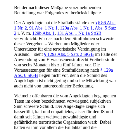
Bei der nach dieser Maßgabe vorzunehmenden
Beurteilung war Folgendes zu berücksichtigen:
Der Angeklagte hat die Straftatbestände der
§§ 86 Abs.
1 Nr. 2
,
91 Abs. 1 Nr. 1
,
129a Abs. 1 Nr. 1, Abs. 5 Satz
2
i. V. m.
129b Abs. 1
,
131 Abs. 1 Nr. 1a StGB
verwirklicht. Für das nach dem Strafrahmen schwerste
dieser Vergehen – Werben um Mitglieder oder
Unterstützer für eine terroristische Vereinigung im
Ausland – sieht
§ 129a Abs. 5 Satz 2 StGB
im Falle der
Anwendung von Erwachsenenstrafrecht Freiheitsstrafe
von sechs Monaten bis zu fünf Jahren vor. Die
Voraussetzungen für eine Strafmilderung nach
§ 129a
Abs. 6 StGB
liegen nicht vor, denn die Schuld des
Angeklagten ist nicht gering und seine Mitwirkung war
auch nicht von untergeordneter Bedeutung.
Vielmehr offenbaren die vom Angeklagten begangenen
Taten im oben bezeichneten vorwiegend subjektiven
Sinn schwere Schuld. Der Angeklagte zeigte sich
hasserfüllt, kalt und empathielos, als er für den IS und
damit seit Jahren weltweit gewalttätigste und
gefährlichste terroristische Organisation warb. Dabei
hatten es ihm vor allem die Brutalität und die