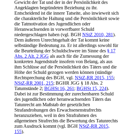
Gewicht der Tat und der in der Persönlichkeit des
Angeklagten begründeten Beziehung zu ihr.
Entscheidend ist die innere Tatseite, also inwieweit sich
die charakterliche Haltung und die Persönlichkeit sowie
die Tatmotivation des Jugendlichen oder
Heranwachsenden in vorwerfbarer Schuld
niedergeschlagen haben (vgl. BGH
NStZ 2010, 281
).
Dem äußeren Unrechtsgehalt der Tat kommt keine
selbständige Bedeutung zu. Er ist allerdings sowohl für
die Beurteilung der Schuldschwere im Sinne des
§ 17
Abs. 2 Alt. 2 JGG
als auch für die Zumessung der
konkreten Jugendstrafe insofern von Belang, als aus
ihm Schlüsse auf die Persönlichkeit des Täters und die
Höhe der Schuld gezogen werden können (ständige
Rechtsprechung des BGH, vgl.
NStZ-RR 2015, 155
;
NStZ-RR 2001, 215
; BGHR JGG § 18 Abs. 2
Tatumstände 2;
BGHSt 16, 261
;
BGHSt 15, 224
).
Dabei ist zur Bestimmung der zurechenbaren Schuld
des jugendlichen oder heranwachsenden Täters das
Tatunrecht am Maßstab der gesetzlichen
Strafandrohungen des Erwachsenenstrafrechts
heranzuziehen, weil in den Strafrahmen des
allgemeinen Strafrechts die Bewertung des Tatunrechts
zum Ausdruck kommt (vgl. BGH
NStZ-RR 2015,
155
).