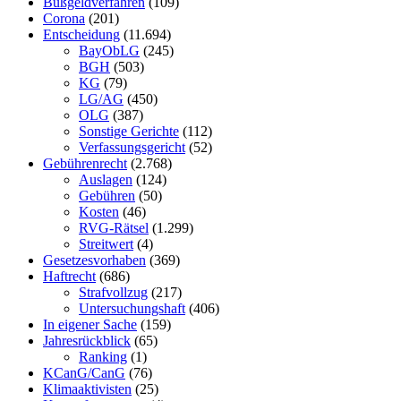
Bußgeldverfahren
(109)
Corona
(201)
Entscheidung
(11.694)
BayObLG
(245)
BGH
(503)
KG
(79)
LG/AG
(450)
OLG
(387)
Sonstige Gerichte
(112)
Verfassungsgericht
(52)
Gebührenrecht
(2.768)
Auslagen
(124)
Gebühren
(50)
Kosten
(46)
RVG-Rätsel
(1.299)
Streitwert
(4)
Gesetzesvorhaben
(369)
Haftrecht
(686)
Strafvollzug
(217)
Untersuchungshaft
(406)
In eigener Sache
(159)
Jahresrückblick
(65)
Ranking
(1)
KCanG/CanG
(76)
Klimaaktivisten
(25)