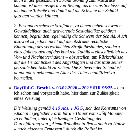
auch in der gesetzlichen Strafandrohung zum Ausdruck
kommt, ist aber insofern von Belang, als hieraus Schlüsse auf
die innere Tatseite und damit auf die Schwere der Schuld
gezogen werden können.
2. Besonders schwere Straftaten, zu denen neben schweren
Gewaltdelikten auch gravierende Sexualdelikte gehören
können, begründen regelmäßig die Schwere der Schuld. Auch
insoweit ist jedoch nicht auf die abstrakte rechtliche
Einordnung des verwirklichten Straftatbestandes, sondern
einzelfallbezogen auf das konkrete Tatbild – einschließlich des
Vor- und Nachtatverhaltens – abzustellen, um Rückschlüsse
auf die Persönlichkeit des Angeklagten und das Maß seiner
persönlichen Schuld zu ziehen. Die Schwere der Schuld ist
damit mit zunehmendem Alter des Täters modifiziert zu
beurteilen.
BayObLG, Beschl. v. 03.02.2026 – 202 StRR 96/25
– den
ich schon mal vorgestellt habe, hier dann zur Zulässigkeit
eines Weisung:
Die Weisung gemäß
§ 10 Abs. 1 JGG
, sich des Konsums von
Alkohol in jeglicher Form für die Dauer von zwölf Monaten
zu enthalten, unter gleichzeitiger Gestattung der
Durchführung von „Atemalkoholkontrollen – auch zu Hause
– nach eigenem Ermessen“ durch die Polizei ist