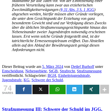
Maßnahme für alle Taten vor. Von der Einbeziehung einer
früheren Verurteilung kann zwar aus erzieherischen
Zweckmäßigkeitserwägungen (
§ 31 Abs. 3 S. 1 JGG
)
abgesehen werden, hierfür müssen aber Gründe vorliegen,
die unter dem Gesichtspunkt der Erziehung von ganz
besonderem Gewicht sind und zur Verfolgung dieses Zwecks
über die üblichen Strafzumessungsgesichtspunkte hinaus das
Nebeneinander zweier Jugendstrafen notwendig erscheinen
lassen. Erst wenn solche Gründe festgestellt sind, ist der
tatrichterliche Ermessensspielraum eröffnet. Das Abstellen
allein auf den Ablauf der Bewährungszeit genügt diesen
Anforderungen nicht.
Dieser Beitrag wurde am
5. März 2024
von
Detlef Burhoff
unter
Entscheidung
,
Nebengebiete
,
StGB
,
Strafrecht
,
Strafzumessung
veröffentlicht. Schlagwörter:
BGH
,
Einheitsjugendstrafe
,
Jugendstrafe
,
KG
,
Schwere der Schuld
.
74
SHARES
Strafzumessung III: Schwere der Schuld im JGG,