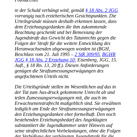
re der Schuld verhängt wird, gemäß
§ 18 Abs. 2 JGG
vorrangig nach erzieherischen Gesichtspunkten. Die
Urteilsgründe müssen deshalb erkennen lassen, dass
dem Erziehungsgedanken die ihm zukommende
Beachtung geschenkt und bei Bemessung der
Jugendstrafe das Gewicht des Tatunrechts gegen die
Folgen der Strafe für die weitere Entwicklung des
Heranwachsenden abgewogen worden ist (BGH,
Beschluss vom 21. Juli 1995 –
2 StR 309/95
,
BGHR
JGG § 18 Abs. 2 Erziehung 10
; Eisenberg, JGG, 15.
Aufl., § 18 Rn. 13, 20 ff.). Diesen Anforderungen
genügen die Strafzumessungserwägungen des
angefochtenen Urteils nicht.
Die Urteilsgründe stellen im Wesentlichen auf das in
der Tat zum Aus-druck gekommene Unrecht ab und
teilen Zumessungserwägungen mit, die auch im
Erwachsenenstrafrecht maßgeblich sind. Sie erwähnen
lediglich am Ende der Strafzumessungserwägungen
den Erziehungsgedanken eher formelhaft. Den noch
bestehenden Erziehungsbedarf des Angeklagten
substantiiert die Jugendkammer unter Hinweis auf
seine strafrechtlichen Vorbelastungen, ohne die Folgen
der Verbüßung der verhängten Jugendstrafe für die