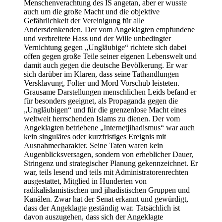
Menschenverachtung des IS angetan, aber er wusste
auch um die große Macht und die objektive
Gefährlichkeit der Vereinigung für alle
Andersdenkenden. Der vom Angeklagten empfundene
und verbreitete Hass und der Wille unbedingter
Vernichtung gegen „Ungläubige“ richtete sich dabei
offen gegen große Teile seiner eigenen Lebenswelt und
damit auch gegen die deutsche Bevölkerung. Er war
sich darüber im Klaren, dass seine Tathandlungen
Versklavung, Folter und Mord Vorschub leisteten.
Grausame Darstellungen menschlichen Leids befand er
für besonders geeignet, als Propaganda gegen die
„Ungläubigen“ und für die grenzenlose Macht eines
weltweit herrschenden Islams zu dienen. Der vom
Angeklagten betriebene „Internetjihadismus“ war auch
kein singuläres oder kurzfristiges Ereignis mit
Ausnahmecharakter. Seine Taten waren kein
Augenblicksversagen, sondern von erheblicher Dauer,
Stringenz und strategischer Planung gekennzeichnet. Er
war, teils lesend und teils mit Administratorenrechten
ausgestattet, Mitglied in Hunderten von
radikalislamistischen und jihadistischen Gruppen und
Kanälen. Zwar hat der Senat erkannt und gewürdigt,
dass der Angeklagte geständig war. Tatsächlich ist
davon auszugehen, dass sich der Angeklagte