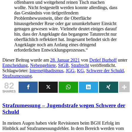
offenbaren und weitgehend reinen Tisch machen
wollte. Nicht festgestellt werden konnte allerdings, dass
das Geständnis von tiefgreifendem
Problembewusstsein, über die Oberfläche
hinausgehender Reue oder gar unumkehrbarer Einsicht
getragen gewesen wäre. Vielmehr deutet einiges darauf
hin, dass der Angeklagte das begangene Tatunrecht nur
oberflächlich reflektiert hat. Insgesamt befindet sich der
Angeklagte noch am Anfang eines dringend
erforderlichen Entwicklungsprozesses.“
Dieser Beitrag wurde am
28. Januar 2021
von
Detlef Burhoff
unter
Entscheidung
,
Nebengebiete
,
StGB
,
Strafrecht
veröffentlicht.
Schlagwörter:
Internetjihadismus
,
JGG
,
KG
,
Schwere der Schuld
,
Strafzumessung
.
82
SHARES
Strafzumessung – Jugendstrafe wegen Schwere der
Schuld
In meinen Augen haben viele Revisionen beim BGH Erfolg im
Hinblick auf Strafzumessungsfehler. In dem Bereich werden vom