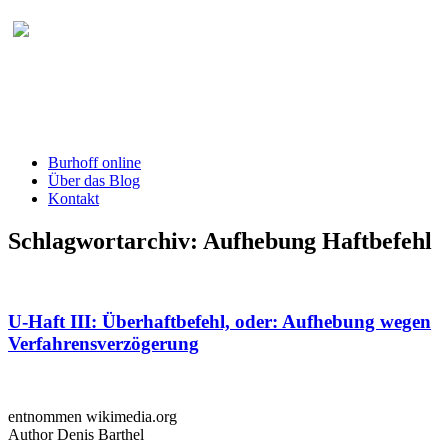
Burhoff online Blog
herausgegeben von RA Detlef Burhoff,
RiOLG a.D.
Burhoff online
Über das Blog
Kontakt
Schlagwortarchiv:
Aufhebung Haftbefehl
U-Haft III: Überhaftbefehl, oder: Aufhebung wegen
Verfahrensverzögerung
entnommen wikimedia.org
Author Denis Barthel