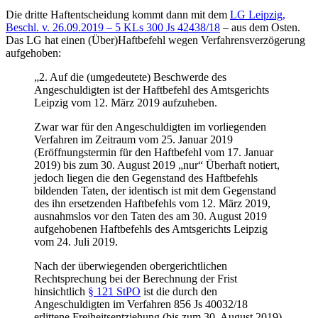
Die dritte Haftentscheidung kommt dann mit dem
LG Leipzig,
Beschl. v. 26.09.2019 – 5 KLs 300 Js 42438/18
– aus dem Osten.
Das LG hat einen (Über)Haftbefehl wegen Verfahrensverzögerung
aufgehoben:
„2. Auf die (umgedeutete) Beschwerde des
Angeschuldigten ist der Haftbefehl des Amtsgerichts
Leipzig vom 12. März 2019 aufzuheben.
Zwar war für den Angeschuldigten im vorliegenden
Verfahren im Zeitraum vom 25. Januar 2019
(Eröffnungstermin für den Haftbefehl vom 17. Januar
2019) bis zum 30. August 2019 „nur“ Überhaft notiert,
jedoch liegen die den Gegenstand des Haftbefehls
bildenden Taten, der identisch ist mit dem Gegenstand
des ihn ersetzenden Haftbefehls vom 12. März 2019,
ausnahmslos vor den Taten des am 30. August 2019
aufgehobenen Haftbefehls des Amtsgerichts Leipzig
vom 24. Juli 2019.
Nach der überwiegenden obergerichtlichen
Rechtsprechung bei der Berechnung der Frist
hinsichtlich
§ 121 StPO
ist die durch den
Angeschuldigten im Verfahren 856 Js 40032/18
erlittene Freiheitsentziehung (bis zum 30. August 2019)