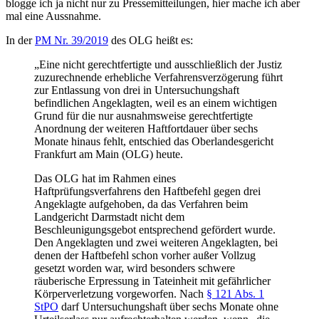
blogge ich ja nicht nur zu Pressemitteilungen, hier mache ich aber
mal eine Aussnahme.
In der
PM Nr. 39/2019
des OLG heißt es:
„Eine nicht gerechtfertigte und ausschließlich der Justiz
zuzurechnende erhebliche Verfahrensverzögerung führt
zur Entlassung von drei in Untersuchungshaft
befindlichen Angeklagten, weil es an einem wichtigen
Grund für die nur ausnahmsweise gerechtfertigte
Anordnung der weiteren Haftfortdauer über sechs
Monate hinaus fehlt, entschied das Oberlandesgericht
Frankfurt am Main (OLG) heute.
Das OLG hat im Rahmen eines
Haftprüfungsverfahrens den Haftbefehl gegen drei
Angeklagte aufgehoben, da das Verfahren beim
Landgericht Darmstadt nicht dem
Beschleunigungsgebot entsprechend gefördert wurde.
Den Angeklagten und zwei weiteren Angeklagten, bei
denen der Haftbefehl schon vorher außer Vollzug
gesetzt worden war, wird besonders schwere
räuberische Erpressung in Tateinheit mit gefährlicher
Körperverletzung vorgeworfen. Nach
§ 121 Abs. 1
StPO
darf Untersuchungshaft über sechs Monate ohne