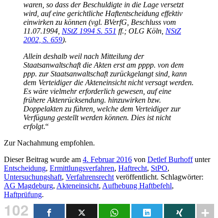
waren, so dass der Beschuldigte in die Lage versetzt
wird, auf eine gerichtliche Haftentscheidung effektiv
einwirken zu können (vgl. BVerfG, Beschluss vom
11.07.1994,
NStZ 1994 S. 551
ff.; OLG Köln,
NStZ
2002, S. 659
).
Allein deshalb weil nach Mitteilung der
Staatsanwaltschaft die Akten erst am pppp. von dem
ppp. zur Staatsanwaltschaft zurückgelangt sind, kann
dem Verteidiger die Akteneinsicht nicht versagt werden.
Es wäre vielmehr erforderlich gewesen, auf eine
frühere Aktenrücksendung. hinzuwirken bzw.
Doppelakten zu führen, welche dem Verteidiger zur
Verfügung gestellt werden können. Dies ist nicht
erfolgt
.“
Zur Nachahmung empfohlen.
Dieser Beitrag wurde am
4. Februar 2016
von
Detlef Burhoff
unter
Entscheidung
,
Ermittlungsverfahren
,
Haftrecht
,
StPO
,
Untersuchungshaft
,
Verfahrensrecht
veröffentlicht. Schlagwörter:
AG Magdeburg
,
Akteneinsicht
,
Aufhebung Haftbefehl
,
Haftprüfung
.
102