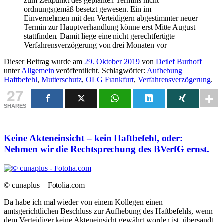
zum Zeitpunkt des geplanten Termins nicht
ordnungsgemäß besetzt gewesen. Ein im
Einvernehmen mit den Verteidigern abgestimmter neuer
Termin zur Hauptverhandlung könne erst Mitte August
stattfinden. Damit liege eine nicht gerechtfertigte
Verfahrensverzögerung von drei Monaten vor.
Dieser Beitrag wurde am
29. Oktober 2019
von
Detlef Burhoff
unter
Allgemein
veröffentlicht. Schlagwörter:
Aufhebung
Haftbefehl
,
Mutterschutz
,
OLG Frankfurt
,
Verfahrensverzögerung
.
27
SHARES
Keine Akteneinsicht – kein Haftbefehl, oder:
Nehmen wir die Rechtsprechung des BVerfG ernst.
© cunaplus – Fotolia.com
Da habe ich mal wieder von einem Kollegen einen
amtsgerichtlichen Beschluss zur Aufhebung des Haftbefehls, wenn
dem Verteidiger keine Akteneinsicht gewährt worden ist, übersandt