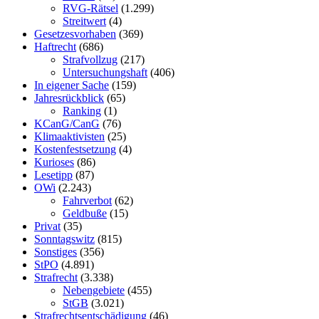
RVG-Rätsel
(1.299)
Streitwert
(4)
Gesetzesvorhaben
(369)
Haftrecht
(686)
Strafvollzug
(217)
Untersuchungshaft
(406)
In eigener Sache
(159)
Jahresrückblick
(65)
Ranking
(1)
KCanG/CanG
(76)
Klimaaktivisten
(25)
Kostenfestsetzung
(4)
Kurioses
(86)
Lesetipp
(87)
OWi
(2.243)
Fahrverbot
(62)
Geldbuße
(15)
Privat
(35)
Sonntagswitz
(815)
Sonstiges
(356)
StPO
(4.891)
Strafrecht
(3.338)
Nebengebiete
(455)
StGB
(3.021)
Strafrechtsentschädigung
(46)