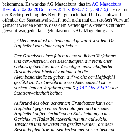
bekommen. Es war das AG Magdeburg, das im
AG Magdeburg,
Beschl. v. 02.02.2016 – 5 Gs 254 Js 39963/15 (3398/15)
– ernst mit
der Rechtsprechung des BVerfG gemacht hat. Und das, obwohl
offenbar der Staatsanwaltschaft noch nicht mal ein (großer) Vorwurf
gemacht werden konnte, dass dem Verteidiger Akteneinsicht nicht
gewährt war, jedenfalls geht davon das AG Magdeburg aus:
„Akteneinsicht ist bis heute nicht gewährt worden. Der
Haftbefehl war daher aufzuheben.
Der Grundsatz eines fairen rechtstaatlichen Verfahrens
und der Anspruch. des Beschuldigten auf rechtliches
Gehörs gebietet es, dem Verteidiger eines inhaftierten
Beschuldigten Einsicht zumindest in die
Aktenbestandteile zu geben, auf welche der Haftbefehl
gestützt ist. Zur Gewährung von Akteneinsicht ist im
vorbereitenden Verfahren gemäß
§ 147 Abs. 5 StPO
die
Staatsanwaltschaft befugt.
Aufgrund des oben genannten Grundsatzes kann der
Haftbefehl gegen einen Beschuldigten und die einen
Haftbefehl aufrechterhaltenden Entscheidungen des
Gerichts im Haftprüfungsverfahren nur auf solche
Tatsachen und Beweismittel gestützt werden, die dem
Beschuldigten bzw. dessen Verteidiger vorher bekannt