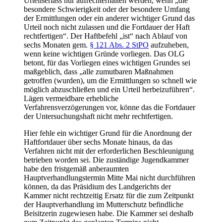
Urteilserlass nur aufrechterhalten werden, wenn „die
besondere Schwierigkeit oder der besondere Umfang
der Ermittlungen oder ein anderer wichtiger Grund das
Urteil noch nicht zulassen und die Fortdauer der Haft
rechtfertigen“. Der Haftbefehl „ist“ nach Ablauf von
sechs Monaten gem.
§ 121 Abs. 2 StPO
aufzuheben,
wenn keine wichtigen Gründe vorliegen. Das OLG
betont, für das Vorliegen eines wichtigen Grundes sei
maßgeblich, dass „alle zumutbaren Maßnahmen
getroffen (wurden), um die Ermittlungen so schnell wie
möglich abzuschließen und ein Urteil herbeizuführen“.
Lägen vermeidbare erhebliche
Verfahrensverzögerungen vor, könne das die Fortdauer
der Untersuchungshaft nicht mehr rechtfertigen.
Hier fehle ein wichtiger Grund für die Anordnung der
Haftfortdauer über sechs Monate hinaus, da das
Verfahren nicht mit der erforderlichen Beschleunigung
betrieben worden sei. Die zuständige Jugendkammer
habe den fristgemäß anberaumten
Hauptverhandlungstermin Mitte Mai nicht durchführen
können, da das Präsidium des Landgerichts der
Kammer nicht rechtzeitig Ersatz für die zum Zeitpunkt
der Hauptverhandlung im Mutterschutz befindliche
Beisitzerin zugewiesen habe. Die Kammer sei deshalb