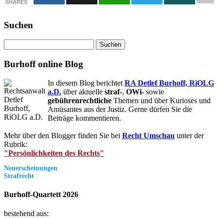
SHARES
Suchen
Suchen
nach:
Burhoff online Blog
In diesem Blog berichtet
RA Detlef Burhoff, RiOLG
a.D.
über aktuelle
straf-
,
OWi-
sowie
gebührenrechtliche
Themen und über Kurioses und
Amüsantes aus der Justiz. Gerne dürfen Sie die
Beiträge kommentieren.
Mehr über den Blogger finden Sie bei
Recht Umschau
unter der
Rubrik:
"Persönlichkeiten des Rechts"
Neuerscheinungen
Strafrecht
Burhoff-Quartett 2026
bestehend aus: