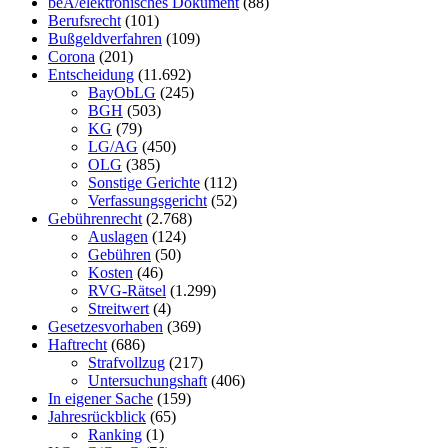
beA/elektronisches Dokument
(88)
Berufsrecht
(101)
Bußgeldverfahren
(109)
Corona
(201)
Entscheidung
(11.692)
BayObLG
(245)
BGH
(503)
KG
(79)
LG/AG
(450)
OLG
(385)
Sonstige Gerichte
(112)
Verfassungsgericht
(52)
Gebührenrecht
(2.768)
Auslagen
(124)
Gebühren
(50)
Kosten
(46)
RVG-Rätsel
(1.299)
Streitwert
(4)
Gesetzesvorhaben
(369)
Haftrecht
(686)
Strafvollzug
(217)
Untersuchungshaft
(406)
In eigener Sache
(159)
Jahresrückblick
(65)
Ranking
(1)