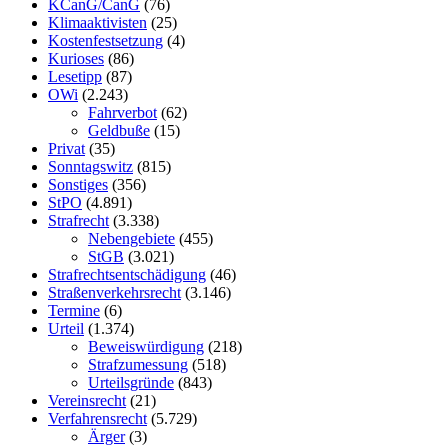
KCanG/CanG
(76)
Klimaaktivisten
(25)
Kostenfestsetzung
(4)
Kurioses
(86)
Lesetipp
(87)
OWi
(2.243)
Fahrverbot
(62)
Geldbuße
(15)
Privat
(35)
Sonntagswitz
(815)
Sonstiges
(356)
StPO
(4.891)
Strafrecht
(3.338)
Nebengebiete
(455)
StGB
(3.021)
Strafrechtsentschädigung
(46)
Straßenverkehrsrecht
(3.146)
Termine
(6)
Urteil
(1.374)
Beweiswürdigung
(218)
Strafzumessung
(518)
Urteilsgründe
(843)
Vereinsrecht
(21)
Verfahrensrecht
(5.729)
Ärger
(3)