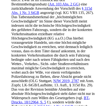
Bestimmtheitsgrundsatz (
Art. 103 Abs. 2 GG
) eine
zurückhaltende Anwendung der Vorschrift des
§ 315d
Abs. 1 Nr. 3 StGB
angezeigt (vgl. KG VRS 135, 267).
Das Tatbestandsmerkmal der „höchstmöglichen
Geschwindigkeit“ im Sinne dieser Vorschrift meint
indessen nicht die technische Höchstgeschwindigkeit
des geführten Fahrzeugs, sondern die in der konkreten
Verkehrssituation erzielbare relative
Höchstgeschwindigkeit (KG a.a.O.) Das hierbei
vorausgesetzte Handeln, um eine höchst-mögliche
Geschwindigkeit zu erreichen, setzt demnach lediglich
voraus, dass es dem Täter darauf ankommt, in der
konkreten Verkehrssituation die durch sein Fahrzeug
bedingte oder nach seinen Fähigkeiten und nach den
Wetter-, Verkehrs-, Sicht- oder Straßenverhältnissen
maximal mögliche Geschwindigkeit zu erreichen,
wobei auch der Wille, vor einem verfolgenden
Polizeifahrzeug zu fliehen, diese Absicht gerade nicht
ausschließt (OLG Stuttgart,
NJW 2019, 2787
mit Anm.
Zopfs; LK-StGB/Laufhütte, 13. Aufl., § 315d Rn. 29).
Das von der Revision bemühte Abstellen auf eine
absolute Höchstgeschwindigkeit steht daher nicht nur in
Widerspruch zum Willen des Gesetzgebers (vgl.
BT-
Drucks. 18/12964, S. 5
f.), sondern würde den