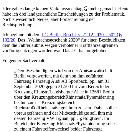
Hier gab es lange keinen Verkehrssrechttag 🙂 mehr gemacht. Heute
habe ich drei landgerichtliche Entscheidungen zu der Problematik.
Nichts wesentlich Neues, aber Fortschreibung der
Rechtsprechung…..
Ich beginne mit dem
LG Berlin, Beschl. v. 21.12.2020 – 502 Qs
102/20
. Das „Weihnachtsgeschenk 2020“ für einen Beschuldigten,
dem die Fahrerlaubnis wegen verbotener Kraftfahrzeugrennen
vorläufig entzogen worden war. Das LG hat aufgehoben.
Folgender Sachverhalt:
„Dem Beschuldigten wird von der Amtsanwaltschaft
Berlin vorgeworfen, mit dem von ihm geführten
Fahrzeug Fahrzeug Audi A3 Sportback, pp., am 01.
September 2020 gegen 21:50 Uhr vom Bereich der
Kreuzung Rhinstr./Landsberger Allee in 12681 Berlin
über den KreuzungsbereichRhinstraße/Pyramidenring
bis hin zum Kreuzungsbereich
Rheinstraße/Rheinstraße gefahren zu sein. Dabei soll er
vorausgefahren und der Mitbeschuldigte soll ihm mit
dessen Fahrzeug VW Tiguan, pp., gefolgt sein. Im
Bereich der Kreuzung Rhinstraße/Pyramidenring sei es
zu einem Fahrstreifenwechsel beider Fahrzeuge