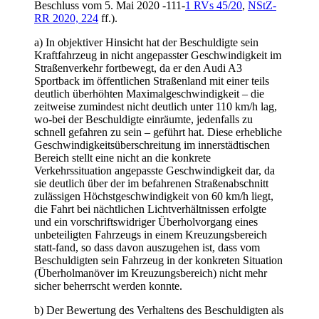
Beschluss vom 5. Mai 2020 -111-
1 RVs 45/20
,
NStZ-
RR 2020, 224
ff.).
a) In objektiver Hinsicht hat der Beschuldigte sein
Kraftfahrzeug in nicht angepasster Geschwindigkeit im
Straßenverkehr fortbewegt, da er den Audi A3
Sportback im öffentlichen Straßenland mit einer teils
deutlich überhöhten Maximalgeschwindigkeit – die
zeitweise zumindest nicht deutlich unter 110 km/h lag,
wo-bei der Beschuldigte einräumte, jedenfalls zu
schnell gefahren zu sein – geführt hat. Diese erhebliche
Geschwindigkeitsüberschreitung im innerstädtischen
Bereich stellt eine nicht an die konkrete
Verkehrssituation angepasste Geschwindigkeit dar, da
sie deutlich über der im befahrenen Straßenabschnitt
zulässigen Höchstgeschwindigkeit von 60 km/h liegt,
die Fahrt bei nächtlichen Lichtverhältnissen erfolgte
und ein vorschriftswidriger Überholvorgang eines
unbeteiligten Fahrzeugs in einem Kreuzungsbereich
statt-fand, so dass davon auszugehen ist, dass vom
Beschuldigten sein Fahrzeug in der konkreten Situation
(Überholmanöver im Kreuzungsbereich) nicht mehr
sicher beherrscht werden konnte.
b) Der Bewertung des Verhaltens des Beschuldigten als