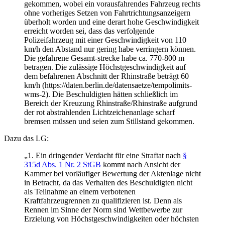
gekommen, wobei ein vorausfahrendes Fahrzeug rechts
ohne vorheriges Setzen von Fahrtrichtungsanzeigern
überholt worden und eine derart hohe Geschwindigkeit
erreicht worden sei, dass das verfolgende
Polizeifahrzeug mit einer Geschwindigkeit von 110
km/h den Abstand nur gering habe verringern können.
Die gefahrene Gesamt-strecke habe ca. 770-800 m
betragen. Die zulässige Höchstgeschwindigkeit auf
dem befahrenen Abschnitt der Rhinstraße beträgt 60
km/h (https://daten.berlin.de/datensaetze/tempolimits-
wms-2). Die Beschuldigten hätten schließlich im
Bereich der Kreuzung Rhinstraße/Rhinstraße aufgrund
der rot abstrahlenden Lichtzeichenanlage scharf
bremsen müssen und seien zum Stillstand gekommen.
Dazu das LG:
„1. Ein dringender Verdacht für eine Straftat nach
§
315d Abs. 1 Nr. 2 StGB
kommt nach Ansicht der
Kammer bei vorläufiger Bewertung der Aktenlage nicht
in Betracht, da das Verhalten des Beschuldigten nicht
als Teilnahme an einem verbotenen
Kraftfahrzeugrennen zu qualifizieren ist. Denn als
Rennen im Sinne der Norm sind Wettbewerbe zur
Erzielung von Höchstgeschwindigkeiten oder höchsten