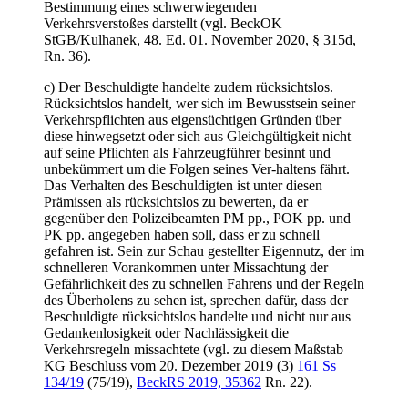
Bestimmung eines schwerwiegenden
Verkehrsverstoßes darstellt (vgl. BeckOK
StGB/Kulhanek, 48. Ed. 01. November 2020, § 315d,
Rn. 36).
c) Der Beschuldigte handelte zudem rücksichtslos.
Rücksichtslos handelt, wer sich im Bewusstsein seiner
Verkehrspflichten aus eigensüchtigen Gründen über
diese hinwegsetzt oder sich aus Gleichgültigkeit nicht
auf seine Pflichten als Fahrzeugführer besinnt und
unbekümmert um die Folgen seines Ver-haltens fährt.
Das Verhalten des Beschuldigten ist unter diesen
Prämissen als rücksichtslos zu bewerten, da er
gegenüber den Polizeibeamten PM pp., POK pp. und
PK pp. angegeben haben soll, dass er zu schnell
gefahren ist. Sein zur Schau gestellter Eigennutz, der im
schnelleren Vorankommen unter Missachtung der
Gefährlichkeit des zu schnellen Fahrens und der Regeln
des Überholens zu sehen ist, sprechen dafür, dass der
Beschuldigte rücksichtslos handelte und nicht nur aus
Gedankenlosigkeit oder Nachlässigkeit die
Verkehrsregeln missachtete (vgl. zu diesem Maßstab
KG Beschluss vom 20. Dezember 2019 (3)
161 Ss
134/19
(75/19),
BeckRS 2019, 35362
Rn. 22).