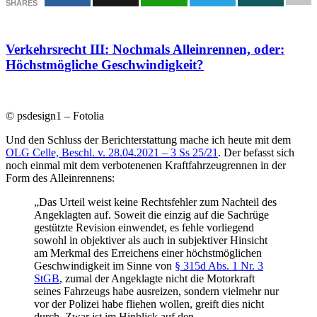
SHARES
Verkehrsrecht III: Nochmals Alleinrennen, oder:
Höchstmögliche Geschwindigkeit?
© psdesign1 – Fotolia
Und den Schluss der Berichterstattung mache ich heute mit dem
OLG Celle, Beschl. v. 28.04.2021 – 3 Ss 25/21
. Der befasst sich
noch einmal mit dem verbotenenen Kraftfahrzeugrennen in der
Form des Alleinrennens:
„Das Urteil weist keine Rechtsfehler zum Nachteil des
Angeklagten auf. Soweit die einzig auf die Sachrüge
gestützte Revision einwendet, es fehle vorliegend
sowohl in objektiver als auch in subjektiver Hinsicht
am Merkmal des Erreichens einer höchstmöglichen
Geschwindigkeit im Sinne von
§ 315d Abs. 1 Nr. 3
StGB
, zumal der Angeklagte nicht die Motorkraft
seines Fahrzeugs habe ausreizen, sondern vielmehr nur
vor der Polizei habe fliehen wollen, greift dies nicht
durch. Zwar ist im Hinblick auf den