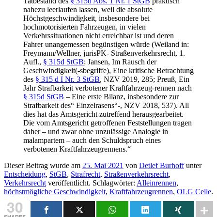
Tatbestand des
§ 315d Abs. 1 Nr. 1 StGB
praktisch
nahezu leerlaufen lassen, weil die absolute
Höchstgeschwindigkeit, insbesondere bei
hochmotorisierten Fahrzeugen, in vielen
Verkehrssituationen nicht erreichbar ist und deren
Fahrer unangemessen begünstigen würde (Weiland in:
Freymann/Wellner, jurisPK- Straßenverkehrsrecht, 1.
Aufl.,
§ 315d StGB
; Jansen, Im Rausch der
Geschwindigkeit(-sbegriffe), Eine kritische Betrachtung
des
§ 315 d I Nr. 3 StGB
, NZV 2019, 285; Preuß, Ein
Jahr Strafbarkeit verbotener Kraftfahrzeug-rennen nach
§ 315d StGB
– Eine erste Bilanz, insbesondere zur
Strafbarkeit des“ Einzelrasens“-, NZV 2018, 537). All
dies hat das Amtsgericht zutreffend herausgearbeitet.
Die vom Amtsgericht getroffenen Feststellungen tragen
daher – und zwar ohne unzulässige Analogie in
malampartem – auch den Schuldspruch eines
verbotenen Kraftfahrzeugrennens.“
Dieser Beitrag wurde am
25. Mai 2021
von
Detlef Burhoff
unter
Entscheidung
,
StGB
,
Strafrecht
,
Straßenverkehrsrecht
,
Verkehrsrecht
veröffentlicht. Schlagwörter:
Alleinrennen
,
höchstmögliche Geschwindigkeit
,
Kraftfahrzeugrennen
,
OLG Celle
.
30