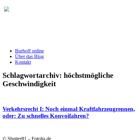
Burhoff online Blog
herausgegeben von RA Detlef Burhoff,
RiOLG a.D.
Burhoff online
Über das Blog
Kontakt
Schlagwortarchiv:
höchstmögliche
Geschwindigkeit
Verkehrsrecht I: Noch einmal Kraftfahrzeugrennen,
oder: Zu schnelles Konvoifahren?
© Shutter81 – Fotolia.de