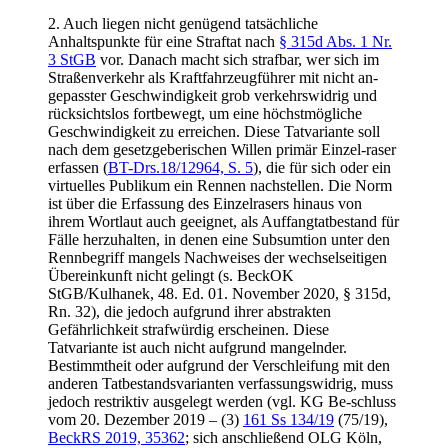
2. Auch liegen nicht genügend tatsächliche
Anhaltspunkte für eine Straftat nach
§ 315d Abs. 1 Nr.
3 StGB
vor. Danach macht sich strafbar, wer sich im
Straßenverkehr als Kraftfahrzeugführer mit nicht an-
gepasster Geschwindigkeit grob verkehrswidrig und
rücksichtslos fortbewegt, um eine höchstmögliche
Geschwindigkeit zu erreichen. Diese Tatvariante soll
nach dem gesetzgeberischen Willen primär Einzel-raser
erfassen (
BT-Drs.18/12964, S. 5
), die für sich oder ein
virtuelles Publikum ein Rennen nachstellen. Die Norm
ist über die Erfassung des Einzelrasers hinaus von
ihrem Wortlaut auch geeignet, als Auffangtatbestand für
Fälle herzuhalten, in denen eine Subsumtion unter den
Rennbegriff mangels Nachweises der wechselseitigen
Übereinkunft nicht gelingt (s. BeckOK
StGB/Kulhanek, 48. Ed. 01. November 2020, § 315d,
Rn. 32), die jedoch aufgrund ihrer abstrakten
Gefährlichkeit strafwürdig erscheinen. Diese
Tatvariante ist auch nicht aufgrund mangelnder.
Bestimmtheit oder aufgrund der Verschleifung mit den
anderen Tatbestandsvarianten verfassungswidrig, muss
jedoch restriktiv ausgelegt werden (vgl. KG Be-schluss
vom 20. Dezember 2019 – (3)
161 Ss 134/19
(75/19),
BeckRS 2019, 35362
; sich anschließend OLG Köln,