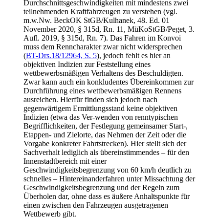
Durchschnittsgeschwindigkeiten mit mindestens zwei
teilnehmenden Kraftfahrzeugen zu verstehen (vgl.
m.w.Nw. BeckOK StGB/Kulhanek, 48. Ed. 01
November 2020, § 315d, Rn. 11, MüKoStGB/Peget, 3.
Aufl. 2019, § 315d, Rn. 7). Das Fahren im Konvoi
muss dem Renncharakter zwar nicht widersprechen
(
BT-Drs.18/12964, S. 5
), jedoch fehlt es hier an
objektiven Indizien zur Feststellung eines
wettbewerbsmäßigen Verhaltens des Beschuldigten.
Zwar kann auch ein konkludentes Übereinkommen zur
Durchführung eines wettbewerbsmäßigen Rennens
ausreichen. Hierfür finden sich jedoch nach
gegenwärtigem Ermittlungsstand keine objektiven
Indizien (etwa das Ver-wenden von renntypischen
Begrifflichkeiten, der Festlegung gemeinsamer Start-,
Etappen- und Zielorte, das Nehmen der Zeit oder die
Vorgabe konkreter Fahrtstrecken). Hier stellt sich der
Sachverhalt lediglich als übereinstimmendes – für den
Innenstadtbereich mit einer
Geschwindigkeitsbegrenzung von 60 km/h deutlich zu
schnelles – Hintereinanderfahren unter Missachtung der
Geschwindigkeitsbegrenzung und der Regeln zum
Überholen dar, ohne dass es äußere Anhaltspunkte für
einen zwischen den Fahrzeugen ausgetragenen
Wettbewerb gibt.