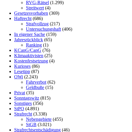
RVG-Rätsel
(1.299)
Streitwert
(4)
Gesetzesvorhaben
(369)
Haftrecht
(686)
Strafvollzug
(217)
Untersuchungshaft
(406)
In eigener Sache
(159)
Jahresrückblick
(65)
Ranking
(1)
KCanG/CanG
(76)
Klimaaktivisten
(25)
Kostenfestsetzung
(4)
Kurioses
(86)
Lesetipp
(87)
OWi
(2.243)
Fahrverbot
(62)
Geldbuße
(15)
Privat
(35)
Sonntagswitz
(815)
Sonstiges
(356)
StPO
(4.891)
Strafrecht
(3.338)
Nebengebiete
(455)
StGB
(3.021)
Strafrechtsentschädigung
(46)