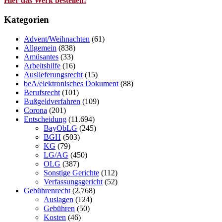
Hier das Werk bestellen!
Kategorien
Advent/Weihnachten
(61)
Allgemein
(838)
Amüsantes
(33)
Arbeitshilfe
(16)
Auslieferungsrecht
(15)
beA/elektronisches Dokument
(88)
Berufsrecht
(101)
Bußgeldverfahren
(109)
Corona
(201)
Entscheidung
(11.694)
BayObLG
(245)
BGH
(503)
KG
(79)
LG/AG
(450)
OLG
(387)
Sonstige Gerichte
(112)
Verfassungsgericht
(52)
Gebührenrecht
(2.768)
Auslagen
(124)
Gebühren
(50)
Kosten
(46)