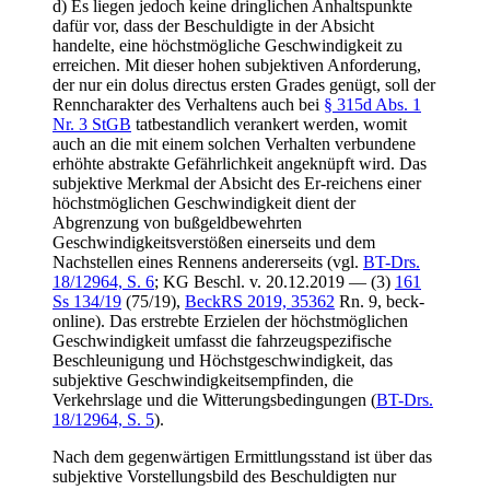
d) Es liegen jedoch keine dringlichen Anhaltspunkte
dafür vor, dass der Beschuldigte in der Absicht
handelte, eine höchstmögliche Geschwindigkeit zu
erreichen. Mit dieser hohen subjektiven Anforderung,
der nur ein dolus directus ersten Grades genügt, soll der
Renncharakter des Verhaltens auch bei
§ 315d Abs. 1
Nr. 3 StGB
tatbestandlich verankert werden, womit
auch an die mit einem solchen Verhalten verbundene
erhöhte abstrakte Gefährlichkeit angeknüpft wird. Das
subjektive Merkmal der Absicht des Er-reichens einer
höchstmöglichen Geschwindigkeit dient der
Abgrenzung von bußgeldbewehrten
Geschwindigkeitsverstößen einerseits und dem
Nachstellen eines Rennens andererseits (vgl.
BT-Drs.
18/12964, S. 6
; KG Beschl. v. 20.12.2019 — (3)
161
Ss 134/19
(75/19),
BeckRS 2019, 35362
Rn. 9, beck-
online). Das erstrebte Erzielen der höchstmöglichen
Geschwindigkeit umfasst die fahrzeugspezifische
Beschleunigung und Höchstgeschwindigkeit, das
subjektive Geschwindigkeitsempfinden, die
Verkehrslage und die Witterungsbedingungen (
BT-Drs.
18/12964, S. 5
).
Nach dem gegenwärtigen Ermittlungsstand ist über das
subjektive Vorstellungsbild des Beschuldigten nur