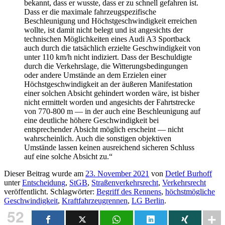
bekannt, dass er wusste, dass er zu schnell gefahren ist.
Dass er die maximale fahrzeugspezifische
Beschleunigung und Höchstgeschwindigkeit erreichen
wollte, ist damit nicht belegt und ist angesichts der
technischen Möglichkeiten eines Audi A3 Sportback
auch durch die tatsächlich erzielte Geschwindigkeit von
unter 110 km/h nicht indiziert. Dass der Beschuldigte
durch die Verkehrslage, die Witterungsbedingungen
oder andere Umstände an dem Erzielen einer
Höchstgeschwindigkeit an der äußeren Manifestation
einer solchen Absicht gehindert worden wäre, ist bisher
nicht ermittelt worden und angesichts der Fahrtstrecke
von 770-800 m — in der auch eine Beschleunigung auf
eine deutliche höhere Geschwindigkeit bei
entsprechender Absicht möglich erscheint — nicht
wahrscheinlich. Auch die sonstigen objektiven
Umstände lassen keinen ausreichend sicheren Schluss
auf eine solche Absicht zu.“
Dieser Beitrag wurde am
23. November 2021
von
Detlef Burhoff
unter
Entscheidung
,
StGB
,
Straßenverkehrsrecht
,
Verkehrsrecht
veröffentlicht. Schlagwörter:
Begriff des Rennens
,
höchstmögliche
Geschwindigkeit
,
Kraftfahrzeugrennen
,
LG Berlin
.
52