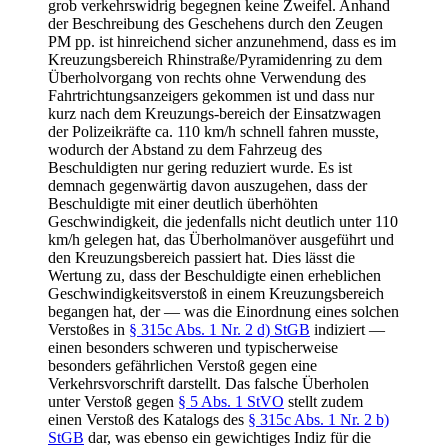
grob verkehrswidrig begegnen keine Zweifel. Anhand
der Beschreibung des Geschehens durch den Zeugen
PM pp. ist hinreichend sicher anzunehmend, dass es im
Kreuzungsbereich Rhinstraße/Pyramidenring zu dem
Überholvorgang von rechts ohne Verwendung des
Fahrtrichtungsanzeigers gekommen ist und dass nur
kurz nach dem Kreuzungs-bereich der Einsatzwagen
der Polizeikräfte ca. 110 km/h schnell fahren musste,
wodurch der Abstand zu dem Fahrzeug des
Beschuldigten nur gering reduziert wurde. Es ist
demnach gegenwärtig davon auszugehen, dass der
Beschuldigte mit einer deutlich überhöhten
Geschwindigkeit, die jedenfalls nicht deutlich unter 110
km/h gelegen hat, das Überholmanöver ausgeführt und
den Kreuzungsbereich passiert hat. Dies lässt die
Wertung zu, dass der Beschuldigte einen erheblichen
Geschwindigkeitsverstoß in einem Kreuzungsbereich
begangen hat, der — was die Einordnung eines solchen
Verstoßes in
§ 315c Abs. 1 Nr. 2 d) StGB
indiziert —
einen besonders schweren und typischerweise
besonders gefährlichen Verstoß gegen eine
Verkehrsvorschrift darstellt. Das falsche Überholen
unter Verstoß gegen
§ 5 Abs. 1 StVO
stellt zudem
einen Verstoß des Katalogs des
§ 315c Abs. 1 Nr. 2 b)
StGB
dar, was ebenso ein gewichtiges Indiz für die