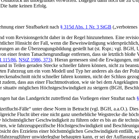
LG Osnabrück als unbegründet verworfen. Dagegen dann noch die zu Un
 Die hatte keinen Erfolg.
ehnung einer Strafbarkeit nach
§ 315d Abs. 1 Nr. 3 StGB
(„verbotenes E
nd vom Revisionsgericht daher in der Regel hinzunehmen. Eine revision
rechtlicher Hinsicht der Fall, wenn die Beweiswürdigung widersprüchlich
ungen an die Überzeugungsbildung gestellt hat (st. Rspr.; vgl. BGH, U
on einer festen Tatsachengrundlage entfernen, dass sie letztlich bloß
R 115/86
,
NStZ 1986, 373
). Hieran gemessen sind die Erwägungen, mit
nd in Teilen geraden Strecke schneller fahren können, nicht zu beans
en Fahrzeug um ein vom Modell und Typ her anderes als das der Polize
eckenabschnitt nicht schneller fahren konnten, nicht der Schluss gezo
 zudem, dass aus einer Fluchtmotivation, wie sie bei dem Angeklagten 
r situativ möglichen Höchstgeschwindigkeit zu steigern (BGH, Beschl
ungen hat das Landgericht zutreffend das Vorliegen einer Straftat nach
§
iflucht-Fälle“ unter diese Norm in Betracht (vgl. BGH, a.a.O.). Dies 
lgreiche Flucht über eine nicht ganz unerhebliche Wegstrecke die höchs
iv höchstmöglicher Geschwindigkeit zu führen oder es bis an die techni
nten, wie fahrzeugspezifische Höchstgeschwindigkeit und Beschleunig
icht des Erzielens einer höchstmöglichen Geschwindigkeit entfällt, wor
tfahrzeugführer unwiderlegbar behaupten kann, er sei der Auffassung 