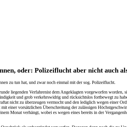
OLG a.D.
ennen, oder: Polizeiflucht aber nicht auch 
nen zu tun hat, und zwar noch einmal mit der sog. Polizeiflucht.
runde liegenden Verfahrenist dem Angeklagten vorgeworfen worden, s
indigkeit und grob verkehrswidrig und rücksichtslos fortbewegt zu hab
traftat nicht zu überzeugen vermocht und den lediglich wegen einer Ord
t mit einer vorsätzlichen Überschreitung der zulässigen Höchstgeschwi
 einem Monat verhängt, wobei es wegen eines bereits in der Vergangen