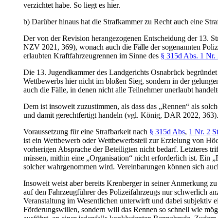
verzichtet habe. So liegt es hier.
b) Darüber hinaus hat die Strafkammer zu Recht auch eine Stra
Der von der Revision herangezogenen Entscheidung der 13. S
NZV 2021, 369), wonach auch die Fälle der sogenannten Polizeif
erlaubten Kraftfahrzeugrennen im Sinne des
§ 315d Abs. 1 Nr.
Die 13. Jugendkammer des Landgerichts Osnabrück begründet ih
Wettbewerbs hier nicht im bloßen Sieg, sondern in der gelungene
auch die Fälle, in denen nicht alle Teilnehmer unerlaubt handelt
Dem ist insoweit zuzustimmen, als dass das „Rennen“ als solch
und damit gerechtfertigt handeln (vgl. König, DAR 2022, 363)
Voraussetzung für eine Strafbarkeit nach
§ 315d Abs
,
1 Nr. 2 
ist ein Wettbewerb oder Wettbewerbsteil zur Erzielung von Höc
vorherigen Absprache der Beteiligten nicht bedarf. Letzteres tr
müssen, mithin eine „Organisation“ nicht erforderlich ist. Ein „
solcher wahrgenommen wird. Vereinbarungen können sich auch s
Insoweit weist aber bereits Krenberger in seiner Anmerkung zu
auf den Fahrzeugführer des Polizeifahrzeugs nur schwerlich anz
Veranstaltung im Wesentlichen unterwirft und dabei subjektiv e
Förderungswillen, sondern will das Rennen so schnell wie mö