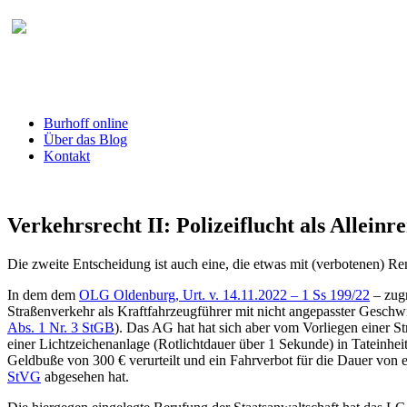
Burhoff online Blog
herausgegeben von RA Detlef Burhoff, Ri
Burhoff online
Über das Blog
Kontakt
Verkehrsrecht II: Polizeiflucht als Alleinr
Die zweite Entscheidung ist auch eine, die etwas mit (verbotenen) Ren
In dem dem
OLG Oldenburg, Urt. v. 14.11.2022 – 1 Ss 199/22
– zug
Straßenverkehr als Kraftfahrzeugführer mit nicht angepasster Geschw
Abs. 1 Nr. 3 StGB
). Das AG hat hat sich aber vom Vorliegen einer S
einer Lichtzeichenanlage (Rotlichtdauer über 1 Sekunde) in Tateinhei
Geldbuße von 300 € verurteilt und ein Fahrverbot für die Dauer von
StVG
abgesehen hat.