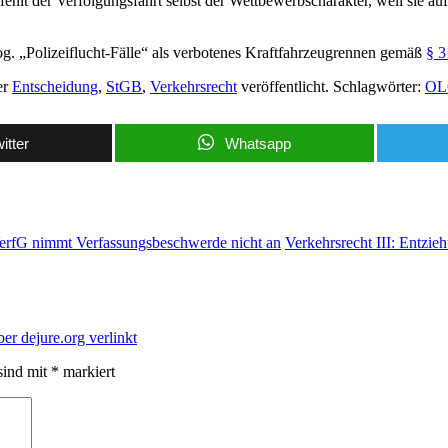
ehlt der Verfolgungsfahrt selbst der Wettbewerbscharakter, weil sie a
g. „Polizeiflucht-Fälle“ als verbotenes Kraftfahrzeugrennen gemäß
§ 3
er
Entscheidung
,
StGB
,
Verkehrsrecht
veröffentlicht. Schlagwörter:
OL
itter
Whatsapp
VerfG nimmt Verfassungsbeschwerde nicht an
Verkehrsrecht III: Entzie
ber dejure.org verlinkt
sind mit
*
markiert