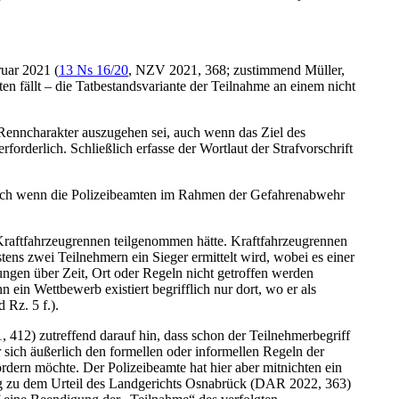
uar 2021 (
13 Ns 16/20
, NZV 2021, 368; zustimmend Müller,
en fällt – die Tatbestandsvariante der Teilnahme an einem nicht
Renncharakter auszugehen sei, auch wenn das Ziel des
forderlich. Schließlich erfasse der Wortlaut der Strafvorschrift
 auch wenn die Polizeibeamten im Rahmen der Gefahrenabwehr
 Kraftfahrzeugrennen teilgenommen hätte. Kraftfahrzeugrennen
ens zwei Teilnehmern ein Sieger ermittelt wird, wobei es einer
edungen über Zeit, Ort oder Regeln nicht getroffen werden
n ein Wettbewerb existiert begrifflich nur dort, wo er als
Rz. 5 f.).
 412) zutreffend darauf hin, dass schon der Teilnehmerbegriff
 sich äußerlich den formellen oder informellen Regeln der
rdern möchte. Der Polizeibeamte hat hier aber mitnichten ein
ung zu dem Urteil des Landgerichts Osnabrück (DAR 2022, 363)