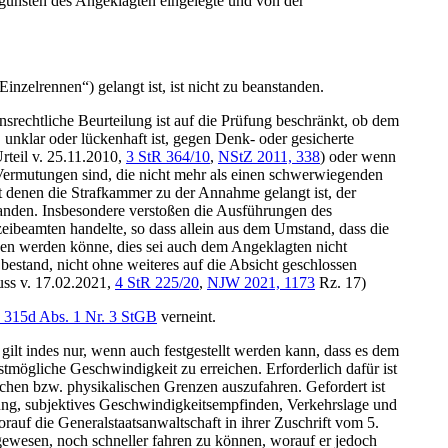
gunsten des Angeklagten eingelegte und von der
inzelrennen“) gelangt ist, ist nicht zu beanstanden.
srechtliche Beurteilung ist auf die Prüfung beschränkt, ob dem
, unklar oder lückenhaft ist, gegen Denk- oder gesicherte
rteil v. 25.11.2010,
3 StR 364/10
,
NStZ 2011, 338
) oder wenn
e Vermutungen sind, die nicht mehr als einen schwerwiegenden
 denen die Strafkammer zu der Annahme gelangt ist, der
tanden. Insbesondere verstoßen die Ausführungen des
ibeamten handelte, so dass allein aus dem Umstand, dass die
gen werden könne, dies sei auch dem Angeklagten nicht
bestand, nicht ohne weiteres auf die Absicht geschlossen
uss v. 17.02.2021,
4 StR 225/20
,
NJW 2021, 1173
Rz. 17)
 315d Abs. 1 Nr. 3 StGB
verneint.
gilt indes nur, wenn auch festgestellt werden kann, dass es dem
tmögliche Geschwindigkeit zu erreichen. Erforderlich dafür ist
schen bzw. physikalischen Grenzen auszufahren. Gefordert ist
ung, subjektives Geschwindigkeitsempfinden, Verkehrslage und
auf die Generalstaatsanwaltschaft in ihrer Zuschrift vom 5.
gewesen, noch schneller fahren zu können, worauf er jedoch