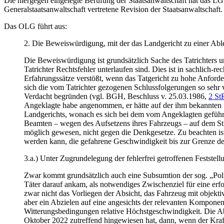
Die hiergegen eingelegte Berufung der Staatsanwaltschaft hat das 
Generalstaatsanwaltschaft vertretene Revision der Staatsanwaltschaft.
Das OLG führt aus:
2. Die Beweiswürdigung, mit der das Landgericht zu einer Abl
Die Beweiswürdigung ist grundsätzlich Sache des Tatrichters u
Tatrichter Rechtsfehler unterlaufen sind. Dies ist in sachlich-
Erfahrungssätze verstößt, wenn das Tatgericht zu hohe Anforder
sich die vom Tatrichter gezogenen Schlussfolgerungen so sehr v
Verdacht begründen (vgl. BGH, Beschluss v. 25.03.1986,
2 St
Angeklagte habe angenommen, er hätte auf der ihm bekannten u
Landgerichts, wonach es sich bei dem vom Angeklagten geführt
Beamten – wegen des Aufsetzens ihres Fahrzeugs – auf dem Str
möglich gewesen, nicht gegen die Denkgesetze. Zu beachten ist
werden kann, die gefahrene Geschwindigkeit bis zur Grenze de
3.a.) Unter Zugrundelegung der fehlerfrei getroffenen Feststell
Zwar kommt grundsätzlich auch eine Subsumtion der sog. „Polize
Täter darauf ankam, als notwendiges Zwischenziel für eine erfo
zwar nicht das Vorliegen der Absicht, das Fahrzeug mit objekt
aber ein Abzielen auf eine angesichts der relevanten Kompone
Witterungsbedingungen relative Höchstgeschwindigkeit. Die Abs
Oktober 2022 zutreffend hingewiesen hat, dann, wenn der Kraf