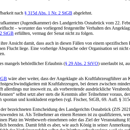
fbarkeit nach
§ 315d Abs. 1 Nr. 2 StGB
abgelehnt.
trafkammer (Jugendkammer) des Landgerichts Osnabrück vom 22. Febr
lucht – worunter das vorliegend festgestellte Verhalten des Angeklagt
 2 StGB
erfüllten, vermag der Senat nicht zu folgen.
re Ansicht damit, dass auch in diesen Fällen von einem spezifischen 
n Flucht liege. Eine vorherige Absprache oder Organisation sei nicht er
en.
es mangels behördlicher Erlaubnis (
§ 29 Abs. 2 StVO
) unerlaubt ist,
.
StGB
wäre aber weiter, dass der Angeklagte als Kraftfahrzeugführer an
hstgeschwindigkeiten mit Kraftfahrzeugen, bei denen zwischen mindest
ifft allerdings nur insoweit zu, als vorbereitende ausdrückliche Verabr
Rennen“ selbst setzt aber stets die Kenntnis aller Teilnehmer voraus, den
pontan und konkludent ergeben (vgl. Fischer, StGB, 69. Aufl. § 315d 
 der bezeichneten Entscheidung des Landgerichts Osnabrück (ZfS 2021,
uwenden ist. Als Teilnehmer an einem Rennen ist zu qualifizieren, wer
inen Platz im Wettbewerb einnehmen oder das Ziel der Veranstaltung fö
glich beenden. Damit fehlt es aber, wie auch König in seiner Anmerk