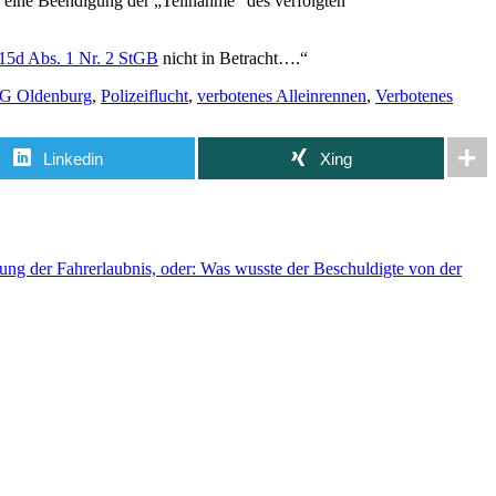
uf eine Beendigung der „Teilnahme“ des verfolgten
15d Abs. 1 Nr. 2 StGB
nicht in Betracht….“
G Oldenburg
,
Polizeiflucht
,
verbotenes Alleinrennen
,
Verbotenes
Linkedin
Xing
hung der Fahrerlaubnis, oder: Was wusste der Beschuldigte von der