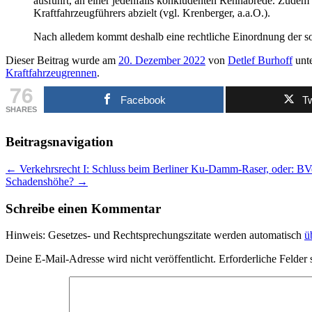
ausführt, an einer jedenfalls konkludenten Rennabrede. Zudem f
Kraftfahrzeugführers abzielt (vgl. Krenberger, a.a.O.).
Nach alledem kommt deshalb eine rechtliche Einordnung der so
Dieser Beitrag wurde am
20. Dezember 2022
von
Detlef Burhoff
unt
Kraftfahrzeugrennen
.
76
Facebook
Tw
SHARES
Beitragsnavigation
←
Verkehrsrecht I: Schluss beim Berliner Ku-Damm-Raser, oder: B
Schadenshöhe?
→
Schreibe einen Kommentar
Hinweis: Gesetzes- und Rechtsprechungszitate werden automatisch
ü
Deine E-Mail-Adresse wird nicht veröffentlicht.
Erforderliche Felder 