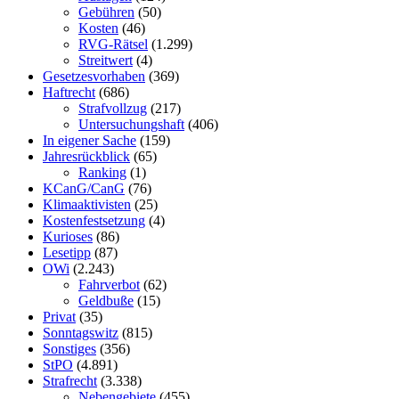
Gebühren
(50)
Kosten
(46)
RVG-Rätsel
(1.299)
Streitwert
(4)
Gesetzesvorhaben
(369)
Haftrecht
(686)
Strafvollzug
(217)
Untersuchungshaft
(406)
In eigener Sache
(159)
Jahresrückblick
(65)
Ranking
(1)
KCanG/CanG
(76)
Klimaaktivisten
(25)
Kostenfestsetzung
(4)
Kurioses
(86)
Lesetipp
(87)
OWi
(2.243)
Fahrverbot
(62)
Geldbuße
(15)
Privat
(35)
Sonntagswitz
(815)
Sonstiges
(356)
StPO
(4.891)
Strafrecht
(3.338)
Nebengebiete
(455)