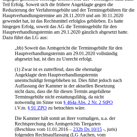
Teil Erfolg. Soweit sich die frühere Angeklagte gegen die
Reduzierung der Verfahrensgebühr und der Terminsgebühren für die
Hauptverhandlungstermine am 28.11.2019 und am 30.11.2020
gewendet hat, ist das Rechtsmittel erfolglos geblieben. Es hatte
hingegen Erfolg, soweit das AG die Terminsgebühr für den
Hauptverhandlungstermin am 29.1.2020 gänzlich abgesetzt hatte.
Dazu führt das LG aus:
„bb) Soweit das Amtsgericht die Terminsgebühr für den
Hauptverhandlungstermin am 29.01.2020 vollständig
abgesetzt hat, ist dies zu Unrecht erfolgt.
(1) Zwar ist es zutreffend, dass die ehemalige
Angeklagte dem Hauptverhandlungstermin
unentschuldigt ferngeblieben ist. Dies führt jedoch nach
Auffassung der Kammer in der aktuellen Besetzung
nicht dazu, dass die für diesen Termin angefallene
Terminsgebühr nicht erstattungsfähig, da nicht
notwendig im Sinne von
§ 464a Abs. 2 Nr. 2 StPO
i.V.m.
§ 91 ZPO
zu betrachten wäre.
Die Kammer hält somit an ihrer vormaligen, u.a. der
Rechtsprechung des Amtsgerichts Tiergarten
(Beschluss vom 11.01.2016 –
232b Ds 10/15
-, juris)
folgenden Rechtsauffassung (LG Aachen, vom