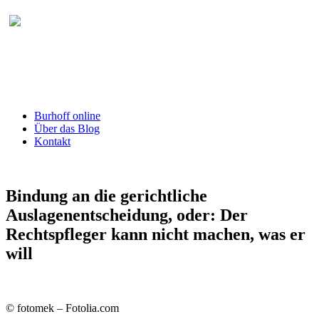
Burhoff online Blog
herausgegeben von RA Detlef Burhoff,
RiOLG a.D.
Burhoff online
Über das Blog
Kontakt
Bindung an die gerichtliche
Auslagenentscheidung, oder: Der
Rechtspfleger kann nicht machen, was er
will
© fotomek – Fotolia.com