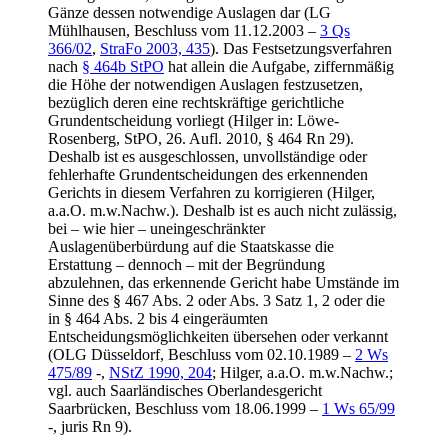
Gänze dessen notwendige Auslagen dar (LG
Mühlhausen, Beschluss vom 11.12.2003 –
3 Qs
366/02
,
StraFo 2003, 435
). Das Festsetzungsverfahren
nach
§ 464b StPO
hat allein die Aufgabe, ziffernmäßig
die Höhe der notwendigen Auslagen festzusetzen,
bezüglich deren eine rechtskräftige gerichtliche
Grundentscheidung vorliegt (Hilger in: Löwe-
Rosenberg, StPO, 26. Aufl. 2010, § 464 Rn 29).
Deshalb ist es ausgeschlossen, unvollständige oder
fehlerhafte Grundentscheidungen des erkennenden
Gerichts in diesem Verfahren zu korrigieren (Hilger,
a.a.O. m.w.Nachw.). Deshalb ist es auch nicht zulässig,
bei – wie hier – uneingeschränkter
Auslagenüberbürdung auf die Staatskasse die
Erstattung – dennoch – mit der Begründung
abzulehnen, das erkennende Gericht habe Umstände im
Sinne des § 467 Abs. 2 oder Abs. 3 Satz 1, 2 oder die
in § 464 Abs. 2 bis 4 eingeräumten
Entscheidungsmöglichkeiten übersehen oder verkannt
(OLG Düsseldorf, Beschluss vom 02.10.1989 –
2 Ws
475/89
-,
NStZ 1990, 204
; Hilger, a.a.O. m.w.Nachw.;
vgl. auch Saarländisches Oberlandesgericht
Saarbrücken, Beschluss vom 18.06.1999 –
1 Ws 65/99
-, juris Rn 9).