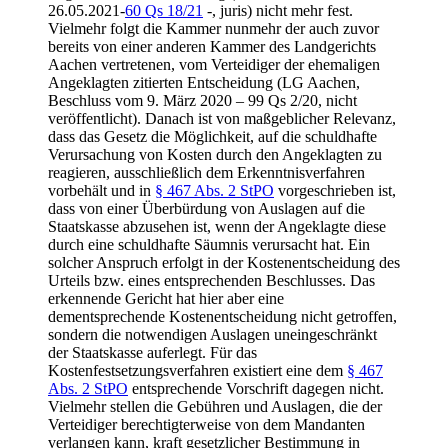
26.05.2021-
60 Qs 18/21
-, juris) nicht mehr fest.
Vielmehr folgt die Kammer nunmehr der auch zuvor
bereits von einer anderen Kammer des Landgerichts
Aachen vertretenen, vom Verteidiger der ehemaligen
Angeklagten zitierten Entscheidung (LG Aachen,
Beschluss vom 9. März 2020 – 99 Qs 2/20, nicht
veröffentlicht). Danach ist von maßgeblicher Relevanz,
dass das Gesetz die Möglichkeit, auf die schuldhafte
Verursachung von Kosten durch den Angeklagten zu
reagieren, ausschließlich dem Erkenntnisverfahren
vorbehält und in
§ 467 Abs. 2 StPO
vorgeschrieben ist,
dass von einer Überbürdung von Auslagen auf die
Staatskasse abzusehen ist, wenn der Angeklagte diese
durch eine schuldhafte Säumnis verursacht hat. Ein
solcher Anspruch erfolgt in der Kostenentscheidung des
Urteils bzw. eines entsprechenden Beschlusses. Das
erkennende Gericht hat hier aber eine
dementsprechende Kostenentscheidung nicht getroffen,
sondern die notwendigen Auslagen uneingeschränkt
der Staatskasse auferlegt. Für das
Kostenfestsetzungsverfahren existiert eine dem
§ 467
Abs. 2 StPO
entsprechende Vorschrift dagegen nicht.
Vielmehr stellen die Gebühren und Auslagen, die der
Verteidiger berechtigterweise von dem Mandanten
verlangen kann, kraft gesetzlicher Bestimmung in