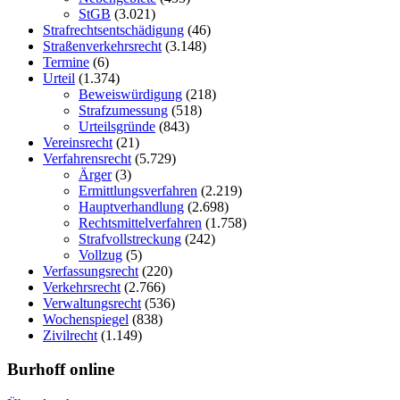
StGB
(3.021)
Strafrechtsentschädigung
(46)
Straßenverkehrsrecht
(3.148)
Termine
(6)
Urteil
(1.374)
Beweiswürdigung
(218)
Strafzumessung
(518)
Urteilsgründe
(843)
Vereinsrecht
(21)
Verfahrensrecht
(5.729)
Ärger
(3)
Ermittlungsverfahren
(2.219)
Hauptverhandlung
(2.698)
Rechtsmittelverfahren
(1.758)
Strafvollstreckung
(242)
Vollzug
(5)
Verfassungsrecht
(220)
Verkehrsrecht
(2.766)
Verwaltungsrecht
(536)
Wochenspiegel
(838)
Zivilrecht
(1.149)
Burhoff online