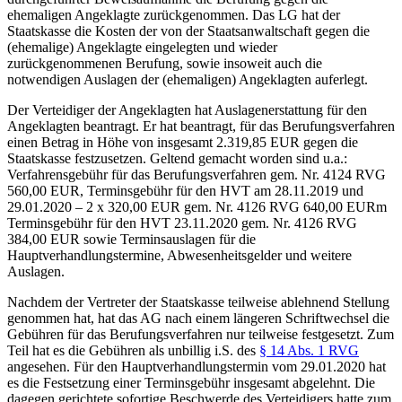
ehemaligen Angeklagte zurückgenommen. Das LG hat der
Staatskasse die Kosten der von der Staatsanwaltschaft gegen die
(ehemalige) Angeklagte eingelegten und wieder
zurückgenommenen Berufung, sowie insoweit auch die
notwendigen Auslagen der (ehemaligen) Angeklagten auferlegt.
Der Verteidiger der Angeklagten hat Auslagenerstattung für den
Angeklagten beantragt. Er hat beantragt, für das Berufungsverfahren
einen Betrag in Höhe von insgesamt 2.319,85 EUR gegen die
Staatskasse festzusetzen. Geltend gemacht worden sind u.a.:
Verfahrensgebühr für das Berufungsverfahren gem. Nr. 4124 RVG
560,00 EUR, Terminsgebühr für den HVT am 28.11.2019 und
29.01.2020 – 2 x 320,00 EUR gem. Nr. 4126 RVG 640,00 EURm
Terminsgebühr für den HVT 23.11.2020 gem. Nr. 4126 RVG
384,00 EUR sowie Terminsauslagen für die
Hauptverhandlungstermine, Abwesenheitsgelder und weitere
Auslagen.
Nachdem der Vertreter der Staatskasse teilweise ablehnend Stellung
genommen hat, hat das AG nach einem längeren Schriftwechsel die
Gebühren für das Berufungsverfahren nur teilweise festgesetzt. Zum
Teil hat es die Gebühren als unbillig i.S. des
§ 14 Abs. 1 RVG
angesehen. Für den Hauptverhandlungstermin vom 29.01.2020 hat
es die Festsetzung einer Terminsgebühr insgesamt abgelehnt. Die
dagegen gerichtete sofortige Beschwerde des Verteidigers hatte zum