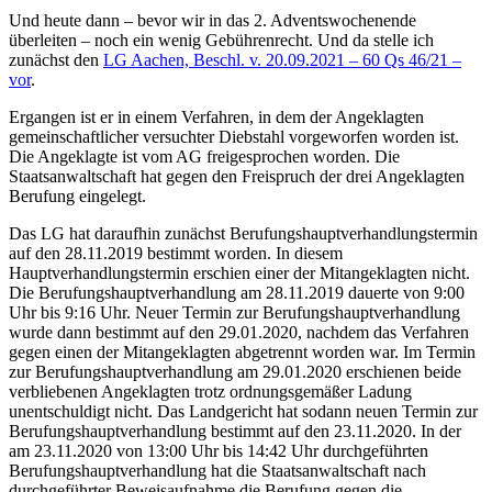
Und heute dann – bevor wir in das 2. Adventswochenende
überleiten – noch ein wenig Gebührenrecht. Und da stelle ich
zunächst den
LG Aachen, Beschl. v. 20.09.2021 – 60 Qs 46/21 –
vor
.
Ergangen ist er in einem Verfahren, in dem der Angeklagten
gemeinschaftlicher versuchter Diebstahl vorgeworfen worden ist.
Die Angeklagte ist vom AG freigesprochen worden. Die
Staatsanwaltschaft hat gegen den Freispruch der drei Angeklagten
Berufung eingelegt.
Das LG hat daraufhin zunächst Berufungshauptverhandlungstermin
auf den 28.11.2019 bestimmt worden. In diesem
Hauptverhandlungstermin erschien einer der Mitangeklagten nicht.
Die Berufungshauptverhandlung am 28.11.2019 dauerte von 9:00
Uhr bis 9:16 Uhr. Neuer Termin zur Berufungshauptverhandlung
wurde dann bestimmt auf den 29.01.2020, nachdem das Verfahren
gegen einen der Mitangeklagten abgetrennt worden war. Im Termin
zur Berufungshauptverhandlung am 29.01.2020 erschienen beide
verbliebenen Angeklagten trotz ordnungsgemäßer Ladung
unentschuldigt nicht. Das Landgericht hat sodann neuen Termin zur
Berufungshauptverhandlung bestimmt auf den 23.11.2020. In der
am 23.11.2020 von 13:00 Uhr bis 14:42 Uhr durchgeführten
Berufungshauptverhandlung hat die Staatsanwaltschaft nach
durchgeführter Beweisaufnahme die Berufung gegen die