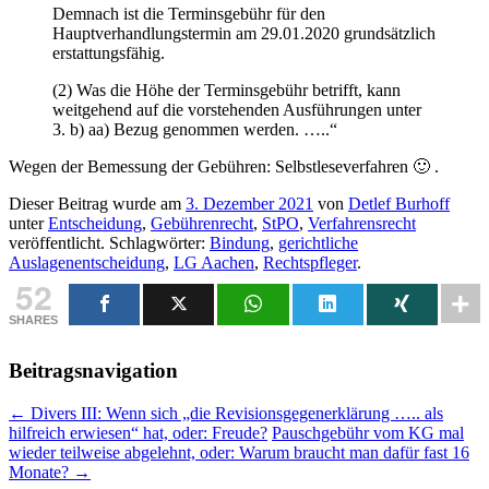
Demnach ist die Terminsgebühr für den
Hauptverhandlungstermin am 29.01.2020 grundsätzlich
erstattungsfähig.
(2) Was die Höhe der Terminsgebühr betrifft, kann
weitgehend auf die vorstehenden Ausführungen unter
3. b) aa) Bezug genommen werden. …..“
Wegen der Bemessung der Gebühren: Selbstleseverfahren 🙂 .
Dieser Beitrag wurde am
3. Dezember 2021
von
Detlef Burhoff
unter
Entscheidung
,
Gebührenrecht
,
StPO
,
Verfahrensrecht
veröffentlicht. Schlagwörter:
Bindung
,
gerichtliche
Auslagenentscheidung
,
LG Aachen
,
Rechtspfleger
.
52
SHARES
Beitragsnavigation
←
Divers III: Wenn sich „die Revisionsgegenerklärung ….. als
hilfreich erwiesen“ hat, oder: Freude?
Pauschgebühr vom KG mal
wieder teilweise abgelehnt, oder: Warum braucht man dafür fast 16
Monate?
→