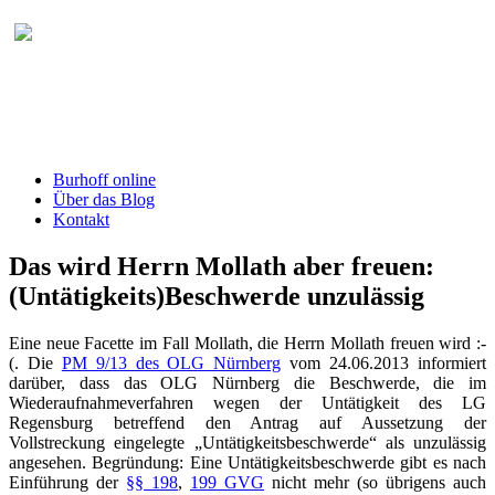
Burhoff online Blog
herausgegeben von RA Detlef Burhoff,
RiOLG a.D.
Burhoff online
Über das Blog
Kontakt
Das wird Herrn Mollath aber freuen:
(Untätigkeits)Beschwerde unzulässig
Eine neue Facette im Fall Mollath, die Herrn Mollath freuen wird :-
(. Die
PM 9/13 des OLG Nürnberg
vom 24.06.2013 informiert
darüber, dass das OLG Nürnberg die Beschwerde, die im
Wiederaufnahmeverfahren wegen der Untätigkeit des LG
Regensburg betreffend den Antrag auf Aussetzung der
Vollstreckung eingelegte „Untätigkeitsbeschwerde“ als unzulässig
angesehen. Begründung: Eine Untätigkeitsbeschwerde gibt es nach
Einführung der
§§ 198
,
199 GVG
nicht mehr (so übrigens auch