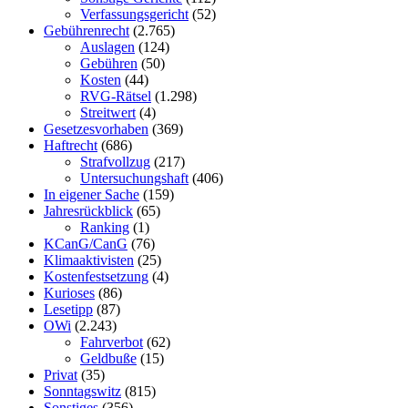
Verfassungsgericht
(52)
Gebührenrecht
(2.765)
Auslagen
(124)
Gebühren
(50)
Kosten
(44)
RVG-Rätsel
(1.298)
Streitwert
(4)
Gesetzesvorhaben
(369)
Haftrecht
(686)
Strafvollzug
(217)
Untersuchungshaft
(406)
In eigener Sache
(159)
Jahresrückblick
(65)
Ranking
(1)
KCanG/CanG
(76)
Klimaaktivisten
(25)
Kostenfestsetzung
(4)
Kurioses
(86)
Lesetipp
(87)
OWi
(2.243)
Fahrverbot
(62)
Geldbuße
(15)
Privat
(35)
Sonntagswitz
(815)
Sonstiges
(356)