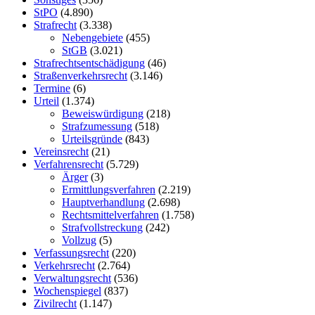
StPO
(4.890)
Strafrecht
(3.338)
Nebengebiete
(455)
StGB
(3.021)
Strafrechtsentschädigung
(46)
Straßenverkehrsrecht
(3.146)
Termine
(6)
Urteil
(1.374)
Beweiswürdigung
(218)
Strafzumessung
(518)
Urteilsgründe
(843)
Vereinsrecht
(21)
Verfahrensrecht
(5.729)
Ärger
(3)
Ermittlungsverfahren
(2.219)
Hauptverhandlung
(2.698)
Rechtsmittelverfahren
(1.758)
Strafvollstreckung
(242)
Vollzug
(5)
Verfassungsrecht
(220)
Verkehrsrecht
(2.764)
Verwaltungsrecht
(536)
Wochenspiegel
(837)
Zivilrecht
(1.147)