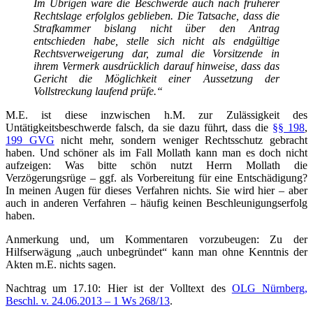
Im Übrigen wäre die Beschwerde auch nach früherer
Rechtslage erfolglos geblieben. Die Tatsache, dass die
Strafkammer bislang nicht über den Antrag
entschieden habe, stelle sich nicht als endgültige
Rechtsverweigerung dar, zumal die Vorsitzende in
ihrem Vermerk ausdrücklich darauf hinweise, dass das
Gericht die Möglichkeit einer Aussetzung der
Vollstreckung laufend prüfe.“
M.E. ist diese inzwischen h.M. zur Zulässigkeit des
Untätigkeitsbeschwerde falsch, da sie dazu führt, dass die
§§ 198
,
199 GVG
nicht mehr, sondern weniger Rechtsschutz gebracht
haben. Und schöner als im Fall Mollath kann man es doch nicht
aufzeigen: Was bitte schön nutzt Herrn Mollath die
Verzögerungsrüge – ggf. als Vorbereitung für eine Entschädigung?
In meinen Augen für dieses Verfahren nichts. Sie wird hier – aber
auch in anderen Verfahren – häufig keinen Beschleunigungserfolg
haben.
Anmerkung und, um Kommentaren vorzubeugen: Zu der
Hilfserwägung „auch unbegründet“ kann man ohne Kenntnis der
Akten m.E. nichts sagen.
Nachtrag um 17.10: Hier ist der Volltext des
OLG Nürnberg,
Beschl. v. 24.06.2013 – 1 Ws 268/13
.