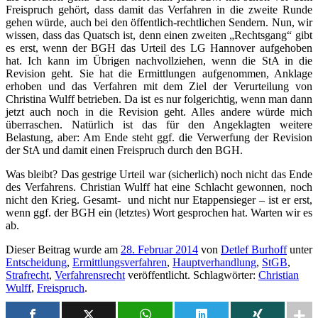
Freispruch gehört, dass damit das Verfahren in die zweite Runde
gehen würde, auch bei den öffentlich-rechtlichen Sendern. Nun, wir
wissen, dass das Quatsch ist, denn einen zweiten „Rechtsgang“ gibt
es erst, wenn der BGH das Urteil des LG Hannover aufgehoben
hat. Ich kann im Übrigen nachvollziehen, wenn die StA in die
Revision geht. Sie hat die Ermittlungen aufgenommen, Anklage
erhoben und das Verfahren mit dem Ziel der Verurteilung von
Christina Wulff betrieben. Da ist es nur folgerichtig, wenn man dann
jetzt auch noch in die Revision geht. Alles andere würde mich
überraschen. Natürlich ist das für den Angeklagten weitere
Belastung, aber: Am Ende steht ggf. die Verwerfung der Revision
der StA und damit einen Freispruch durch den BGH.
Was bleibt? Das gestrige Urteil war (sicherlich) noch nicht das Ende
des Verfahrens. Christian Wulff hat eine Schlacht gewonnen, noch
nicht den Krieg. Gesamt- und nicht nur Etappensieger – ist er erst,
wenn ggf. der BGH ein (letztes) Wort gesprochen hat. Warten wir es
ab.
Dieser Beitrag wurde am
28. Februar 2014
von
Detlef Burhoff
unter
Entscheidung
,
Ermittlungsverfahren
,
Hauptverhandlung
,
StGB
,
Strafrecht
,
Verfahrensrecht
veröffentlicht. Schlagwörter:
Christian
Wulff
,
Freispruch
.