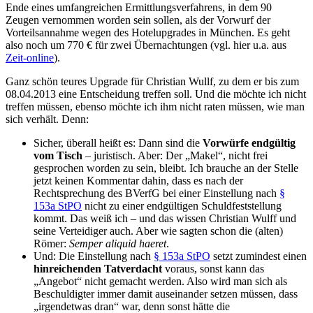
Ende eines umfangreichen Ermittlungsverfahrens, in dem 90
Zeugen vernommen worden sein sollen, als der Vorwurf der
Vorteilsannahme wegen des Hotelupgrades in München. Es geht
also noch um 770 € für zwei Übernachtungen (vgl. hier u.a. aus
Zeit-online
).
Ganz schön teures Upgrade für Christian Wullf, zu dem er bis zum
08.04.2013 eine Entscheidung treffen soll. Und die möchte ich nicht
treffen müssen, ebenso möchte ich ihm nicht raten müssen, wie man
sich verhält. Denn:
Sicher, überall heißt es: Dann sind die
Vorwürfe endgültig
vom Tisch
– juristisch. Aber: Der „Makel“, nicht frei
gesprochen worden zu sein, bleibt. Ich brauche an der Stelle
jetzt keinen Kommentar dahin, dass es nach der
Rechtsprechung des BVerfG bei einer Einstellung nach
§
153a StPO
nicht zu einer endgültigen Schuldfeststellung
kommt. Das weiß ich – und das wissen Christian Wulff und
seine Verteidiger auch. Aber wie sagten schon die (alten)
Römer:
Semper aliquid haeret
.
Und: Die Einstellung nach
§ 153a StPO
setzt zumindest einen
hinreichenden Tatverdacht
voraus, sonst kann das
„Angebot“ nicht gemacht werden. Also wird man sich als
Beschuldigter immer damit auseinander setzen müssen, dass
„irgendetwas dran“ war, denn sonst hätte die