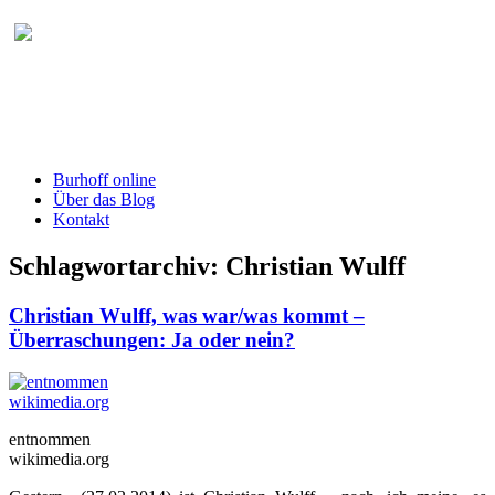
Burhoff online Blog
herausgegeben von RA Detlef Burhoff,
RiOLG a.D.
Burhoff online
Über das Blog
Kontakt
Schlagwortarchiv:
Christian Wulff
Christian Wulff, was war/was kommt –
Überraschungen: Ja oder nein?
entnommen
wikimedia.org