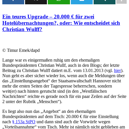
Ein teures Upgrade – 20.000 € für zwei
Hotelübernachtungen?, oder: Wie entscheidet sich
Christian Wulff?
© Timur Emek/dapd
Lange war es einigermaßen ruhig um den ehemaligen
Bundespräsidenten Christian Wullf, auch in den Blogs; der letzte
Beitrag zu Christian Wulff datiert m.E. vom 13.01.2013 (vgl.
hier
).
Nun geht es aber sicher wieder los, wenn auch die Meldungen über
das „Einstellungsangebot“ der Staatsanwaltschaft Hannover nicht
mehr die ersten Seiten der Tagespresse beherrschen, sondern
weit(er) nach hinten gerutscht sind (in den „Westfälischen
Nachrichten“ reichte es gerade noch für ein paar Zeilen auf der Seite
2 unter der Rubrik „Menschen“).
Es liegt also nun das „Angebot“ an den ehemaligen
Bundespräsidenten auf dem Tisch: 20.000 € für eine Einstellung
nach
§ 153a StPO
und dann sind auch die Vorwürfe wegen
„Vorteilsannahme“ vom Tisch. Mehr ist nämlich nicht geblieben am