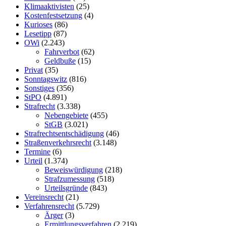
Klimaaktivisten
(25)
Kostenfestsetzung
(4)
Kurioses
(86)
Lesetipp
(87)
OWi
(2.243)
Fahrverbot
(62)
Geldbuße
(15)
Privat
(35)
Sonntagswitz
(816)
Sonstiges
(356)
StPO
(4.891)
Strafrecht
(3.338)
Nebengebiete
(455)
StGB
(3.021)
Strafrechtsentschädigung
(46)
Straßenverkehrsrecht
(3.148)
Termine
(6)
Urteil
(1.374)
Beweiswürdigung
(218)
Strafzumessung
(518)
Urteilsgründe
(843)
Vereinsrecht
(21)
Verfahrensrecht
(5.729)
Ärger
(3)
Ermittlungsverfahren
(2.219)