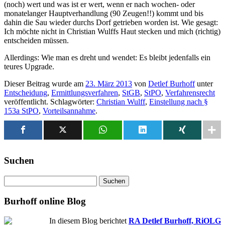
(noch) wert und was ist er wert, wenn er nach wochen- oder
monatelanger Hauptverhandlung (90 Zeugen!!) kommt und bis
dahin die Sau wieder durchs Dorf getrieben worden ist. Wie gesagt:
Ich möchte nicht in Christian Wulffs Haut stecken und mich (richtig)
entscheiden müssen.
Allerdings: Wie man es dreht und wendet: Es bleibt jedenfalls ein
teures Upgrade.
Dieser Beitrag wurde am
23. März 2013
von
Detlef Burhoff
unter
Entscheidung
,
Ermittlungsverfahren
,
StGB
,
StPO
,
Verfahrensrecht
veröffentlicht. Schlagwörter:
Christian Wulff
,
Einstellung nach §
153a StPO
,
Vorteilsannahme
.
Suchen
Suchen
nach:
Burhoff online Blog
In diesem Blog berichtet
RA Detlef Burhoff, RiOLG