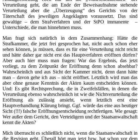
Verurteilung geht, die am Ende der Beweisaufnahme stehende
Verurteilung aber die „Überzeugung“ des Gerichts von der
Täterschaft des jeweiligen Angeklagten voraussetzt. Das sind
gewaltige – dem Strafverfahren und der StPO immanente –
Unterschiede, die man hinnehmen muss.
Man fragt sich natürlich in dem Zusammenhang: Hätte die
Strafkammer, die jetzt frei gesprochen hat, nicht auch schon eher
sehen können, ja müssen, dass es für eine Verurteilung nicht reicht
und hätte daher gar nicht erst das Hauptverfahren eröffnen dürfen?
Aber auch hier muss man fragen: War das Ergebnis, das jetzt
vorliegt, zu dem Zeitpunkt der Eröffnung denn schon absehbar?
Wahrscheinlich und aus Sicht der Kammer nicht, denn dann hätte
man – davon gehe ich aus – nicht eröffnet. Letztlich wird man das
aber ohne genaue Kenntnis der Akten kaum entscheiden können.
Und: Es gibt Rechtsprechung, die in Zweifelsfällen, in denen die
Verurteilung ebenso wahrscheinlich ist wie die Nichtverurteilung die
Eröffnung als zulässig ansieht, wenn letztlich erst eine
Hauptverhandlung Klärung bringt. Ggf. würde das eine aus heutiger
Sicht (!!!) falsche Eröffnungsentscheidung rechtfertigen. Wie gesagt:
Wer außer dem Gericht, den Verteidigern und der Staatsanwaltschaft
kennt die Akten?
Mich überrascht es schließlich nicht, wenn die Staatsanwaltschaft in
die Revision geht. Überall hört man jetzt bzw. hat schon vor dem