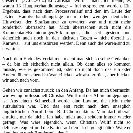
Gestern (27.02.2014) ist Christian Wulff – nach, ich meine, es
waren 13 Hauptverhandlungstage – frei gesprochen worden. Ein
Ergebnis, dass nach dem Prozessverlauf und den im Laufe der
letzten Hauptverhandlungstage mehr oder weniger deutlichen
Hinweisen der Strafkammer zu erwarten war und nicht mehr
sonderlich überrascht hat. Mich überraschen auch nicht die
Kommentare/Erläuterungen/Erklärungen, die seit gestern und
sicherlich auch noch in den nächsten Tagen – nicht überall ist
Karneval – auf uns einstürzen werden. Denn auch die waren/sind zu
erwarten.
Nach dem Ende des Verfahrens macht man sich so seine Gedanken
– da bin ich sicherlich nicht allein. Ob denn alles so kommen
musste, wie es gekommen ist, oder ob nicht doch das Ein oder
Andere überraschend ist/war. Blicken wir also zurück, aber blicken
wir auch nach vorn.
Gehen wir zunächst zurück an den Anfang. Da hat mich überrascht,
wie wenig professionell Christian Wulff mit der Affäre umgegangen
ist. Aus einem Schneeball wurde eine Lawine, die nicht mehr
aufzuhalten war. Und das erst recht nach dem unsäglich
unglücklichen Anruf beim Bild-Chefredakteur. Man darf überall
anrufen, nur da nicht. Ich habe mich auch seitdem immer wieder
gefragt: Was wäre eigentlich, wenn Christian Wulff nicht so
defensiv reagiert und die Karten auf den Tisch gelegt hätte? Wäre er
dann heute noch Bundespräsident?