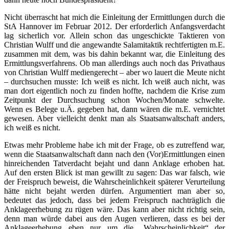
Nicht überrascht hat mich die Einleitung der Ermittlungen durch die
StA Hannover im Februar 2012. Der erforderlich Anfangsverdacht
lag sicherlich vor. Allein schon das ungeschickte Taktieren von
Christian Wulff und die angewandte Salamitaktik rechtfertigten m.E.
zusammen mit dem, was bis dahin bekannt war, die Einleitung des
Ermittlungsverfahrens. Ob man allerdings auch noch das Privathaus
von Christian Wulff mediengerecht – aber wo lauert die Meute nicht
– durchsuchen musste: Ich weiß es nicht. Ich weiß auch nicht, was
man dort eigentlich noch zu finden hoffte, nachdem die Krise zum
Zeitpunkt der Durchsuchung schon Wochen/Monate schwelte.
Wenn es Belege u.Ä. gegeben hat, dann wären die m.E. vernichtet
gewesen. Aber vielleicht denkt man als Staatsanwaltschaft anders,
ich weiß es nicht.
Etwas mehr Probleme habe ich mit der Frage, ob es zutreffend war,
wenn die Staatsanwaltschaft dann nach den (Vor)Ermittlungen einen
hinreichenden Tatverdacht bejaht und dann Anklage erhoben hat.
Auf den ersten Blick ist man gewillt zu sagen: Das war falsch, wie
der Freispruch beweist, die Wahrscheinlichkeit späterer Verurteilung
hätte nicht bejaht werden dürfen. Argumentiert man aber so,
bedeutet das jedoch, dass bei jedem Freispruch nachträglich die
Anklageerhebung zu rügen wäre. Das kann aber nicht richtig sein,
denn man würde dabei aus den Augen verlieren, dass es bei der
Anklageerhebung eben nur um die „Wahrscheinlichkeit“ der