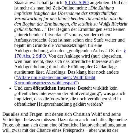
Staatsanwaltschaft ja nicht
§ 153a StPO
angeboten. Und das
ist mehr als man bei Zeit-Online meint: „
Die Zahlung
impliziere lediglich die Übernahme der strafrechtlichen
Verantwortung für den hinreichenden Tatverdacht, also für
den Beginn der Ermittlungen, die letztlich zu Wulffs Rücktritt
geführt hatten…
“ Der Beginn der Ermittlungen setzt keinen
„hinreichenden Tatverdacht“ voraus, sondern einen
Anfangsverdacht. Jetzt ist man schon eine Stufe weiter und
bejaht im Grunde die Voraussetzungen für eine
Anklageerhebung, also den „genügenden Anlass“ i.S. des
§
170 Abs. 2 StPO
. Von der Anklage wird (nur) abgesehen,
weil man meint, dass sich das öffentliche Interesse an der
Anklageerhebung durch die Erfüllung der Geldauflage
ausräumen lässt. Allerdings: Das klang hier noch anders
(
“Affäre um Hotelrechnungen: Wulff bleibt
Korruptionsprozess wohl erspart”
).
Und zum
öffentlichen Interesse
: Besteht wirklich kein
„öffentliches Interesse an der Strafverfolgung“, was ja auch
impliziert, dass die Vorwürfe, die noch verblieben sind in
öffentlicher Hauptverhandlung geklärt werden?
Das alles sind Fragen, mit denen sich Christian Wulff und seine
Verteidiger befassen müssen. Dazu dann auch noch die allgemeine
Frage, ob man sich denn eine öffentliche Hauptverhandlung antun
will, zwar mit der Chance eines Freispruchs – aber was ist der