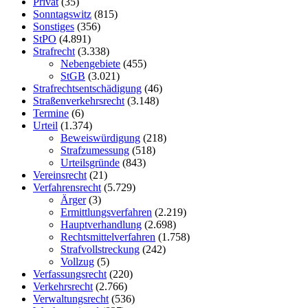
Privat
(35)
Sonntagswitz
(815)
Sonstiges
(356)
StPO
(4.891)
Strafrecht
(3.338)
Nebengebiete
(455)
StGB
(3.021)
Strafrechtsentschädigung
(46)
Straßenverkehrsrecht
(3.148)
Termine
(6)
Urteil
(1.374)
Beweiswürdigung
(218)
Strafzumessung
(518)
Urteilsgründe
(843)
Vereinsrecht
(21)
Verfahrensrecht
(5.729)
Ärger
(3)
Ermittlungsverfahren
(2.219)
Hauptverhandlung
(2.698)
Rechtsmittelverfahren
(1.758)
Strafvollstreckung
(242)
Vollzug
(5)
Verfassungsrecht
(220)
Verkehrsrecht
(2.766)
Verwaltungsrecht
(536)