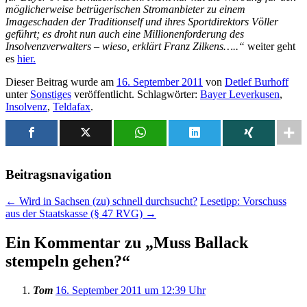
möglicherweise betrügerischen Stromanbieter zu einem
Imageschaden der Traditionself und ihres Sportdirektors Völler
geführt; es droht nun auch eine Millionenforderung des
Insolvenzverwalters – wieso, erklärt Franz Zilkens…..“
weiter geht
es
hier.
Dieser Beitrag wurde am
16. September 2011
von
Detlef Burhoff
unter
Sonstiges
veröffentlicht. Schlagwörter:
Bayer Leverkusen
,
Insolvenz
,
Teldafax
.
Beitragsnavigation
←
Wird in Sachsen (zu) schnell durchsucht?
Lesetipp: Vorschuss
aus der Staatskasse (§ 47 RVG)
→
Ein Kommentar zu „
Muss Ballack
stempeln gehen?
“
Tom
16. September 2011 um 12:39 Uhr