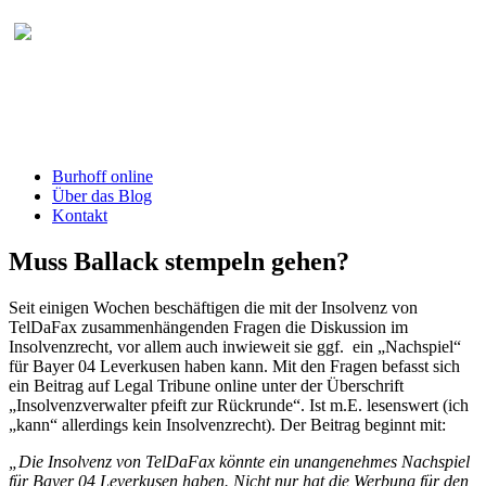
Burhoff online Blog
herausgegeben von RA Detlef Burhoff,
RiOLG a.D.
Burhoff online
Über das Blog
Kontakt
Muss Ballack stempeln gehen?
Seit einigen Wochen beschäftigen die mit der Insolvenz von
TelDaFax zusammenhängenden Fragen die Diskussion im
Insolvenzrecht, vor allem auch inwieweit sie ggf. ein „Nachspiel“
für Bayer 04 Leverkusen haben kann. Mit den Fragen befasst sich
ein Beitrag auf Legal Tribune online unter der Überschrift
„Insolvenzverwalter pfeift zur Rückrunde“. Ist m.E. lesenswert (ich
„kann“ allerdings kein Insolvenzrecht). Der Beitrag beginnt mit:
„Die Insolvenz von TelDaFax könnte ein unangenehmes Nachspiel
für Bayer 04 Leverkusen haben. Nicht nur hat die Werbung für den